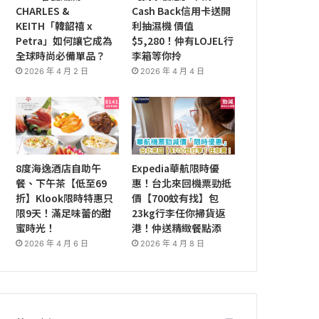
CHARLES &
Cash Back信用卡送開
KEITH「韓韶禧 x
利抽濕機 價值
Petra」如何讓它成為
$5,280！仲有LOJEL行
全球時尚必備單品？
李箱等你拎
2026 年 4 月 2 日
2026 年 4 月 4 日
8度海逸酒店自助午
Expedia華航限時優
餐、下午茶【低至69
惠！台北來回機票勁抵
折】Klook限時特惠只
價【700蚊有找】包
限9天！滿足味蕾的甜
23kg行李任你掃貨返
蜜時光！
港！仲送精緻餐點添
2026 年 4 月 6 日
2026 年 4 月 8 日