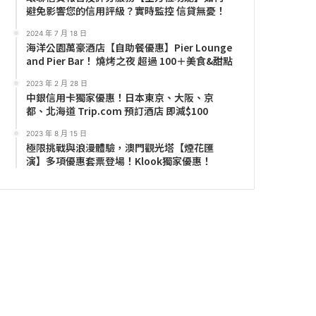
避免影響您的信用評級？實時監控 信貸無憂！
2024 年 7 月 18 日
海洋公園萬豪酒店【自助餐優惠】Pier Lounge
and Pier Bar！ 燒烤之夜 超過 100＋美食&甜點
2023 年 2 月 28 日
中銀信用卡獨家優惠！日本東京、大阪、京
都、北海道 Trip.com 預訂酒店 即減$100
2023 年 8 月 15 日
極限挑戰與浪漫體驗，澳門觀光塔【煙花匯
演】多項優惠套票登場！Klook獨家優惠！