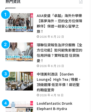
熱門資訊
AXA安盛「卓越」海外升學樂
【築夢海外，您的全方位保障
夥伴】保證一趟安心留學之
旅！
2026 年 6 月 22 日
環聯信貸報告及評分服務【全
方位功能】如何避免影響您的
信用評級？實時監控 信貸無
憂！
2026 年 6 月 23 日
中環美利酒店【Garden
Lounge】High Tea / 晚餐，
頂級選擇 低至半價！鄰近聖
約翰座堂旁
2026 年 4 月 18 日
Lookfantastic Drunk
Elephant B-Hydra