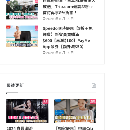
自駕遊必看「日本租車優惠大
放送」Trip.com最高85折，
首訂再享8%折扣！
2026 年 6 月 18 日
Speedo限時優惠【8折＋免
運費】新會員買購滿
$600【再減$100】PayMe
App領券【額外減$50】
2026 年 6 月 16 日
最後更新
2024 春夏潮流
【獨家優惠】申請Citi