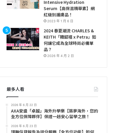
Intensive Hydration
Serum【高保濕精華素】網
紅級別護膚品！
2023 年 1 月 6 日
2024 春夏潮流 CHARLES &
KEITH「韓韶禧 x Petra」如
何讓它成為全球時尚必備單
品？
2026 年 4 月 2 日
最多人看
2026 年 6 月 22 日
AXA安盛「卓越」海外升學樂【築夢海外，您的
全方位保障夥伴】保證一趟安心留學之旅！
2026 年 6 月 23 日
環聯信貸報告及評分服務【全方位功能】如何