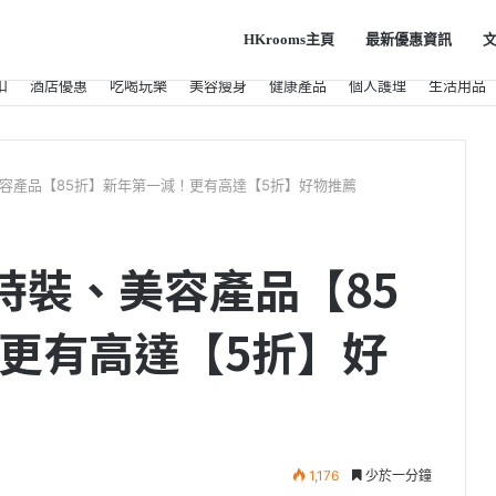
HKrooms主頁
最新優惠資訊
扣
酒店優惠
吃喝玩樂
美容瘦身
健康產品
個人護理
生活用品
 時裝、美容產品【85折】新年第一減！更有高達【5折】好物推薦
ols 時裝、美容產品【85
更有高達【5折】好
1,176
少於一分鐘