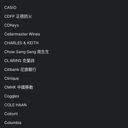
CASIO
CDFP 正德防火
CDKeys
Cellarmaster Wines
CHARLES & KEITH
Chow Sang Sang 周生生
CLARINS 克蘭詩
Citibank 花旗銀行
Clinique
CMHK 中國移動
Coggles
COLE HAAN
Coltorti
Columbia