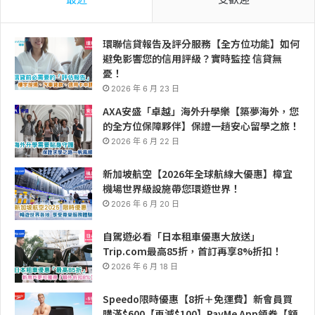
環聯信貸報告及評分服務【全方位功能】如何
避免影響您的信用評級？實時監控 信貸無
憂！
2026 年 6 月 23 日
AXA安盛「卓越」海外升學樂【築夢海外，您
的全方位保障夥伴】保證一趟安心留學之旅！
2026 年 6 月 22 日
新加坡航空【2026年全球航線大優惠】樟宜
機場世界級設施帶您環遊世界！
2026 年 6 月 20 日
自駕遊必看「日本租車優惠大放送」
Trip.com最高85折，首訂再享8%折扣！
2026 年 6 月 18 日
Speedo限時優惠【8折＋免運費】新會員買
購滿$600【再減$100】PayMe App領券【額