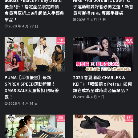
adidas「Black Friday Deals」
NIKE「Air Jordan 1 Low」女
低至3折！指定產品限定降價｜
子運動鞋愛好者必備之選！新會
會員再享折上9折 超值入手經典
員可獲得 NIKE 專屬手提袋
單品！
2026 年 4 月 16 日
2026 年 4 月 22 日
PUMA【半價優惠】最新
2024 春夏潮流 CHARLES &
SPIREX SPEED運動新寵！
KEITH「韓韶禧 x Petra」如何
XMAS SALE大量折扣 限時著
讓它成為全球時尚必備單品？
數！
2026 年 4 月 2 日
2026 年 4 月 14 日