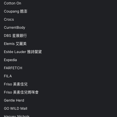
Cotton On
Coupang 酷澎
Crocs
CurrentBody
DBS 星展銀行
Elemis 艾麗美
Estée Lauder 雅詩蘭黛
Expedia
FARFETCH
FILA
Friso 美素佳兒
Friso 美素佳兒媽咪會
Gentle Herd
GO WILD Mall
Harvey Nichols