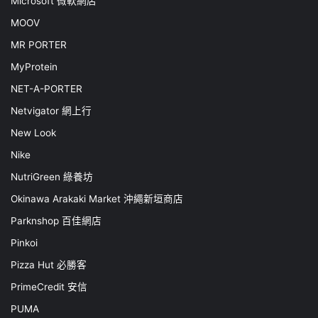
Microsoft 微軟網店
MOOV
MR PORTER
MyProtein
NET-A-PORTER
Netvigator 網上行
New Look
Nike
NutriGreen 綠養坊
Okinawa Arakaki Market 沖繩新垣商店
Parknshop 百佳網店
Pinkoi
Pizza Hut 必勝客
PrimeCredit 安信
PUMA