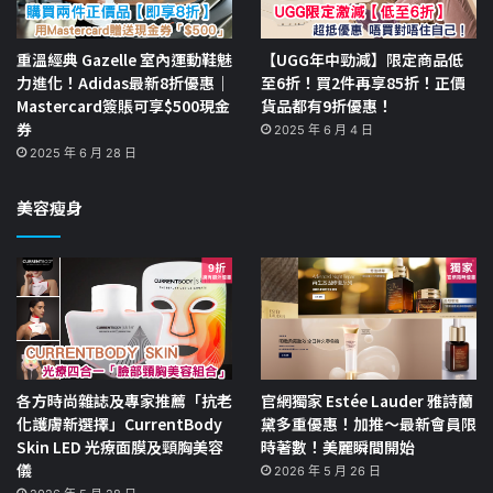
重溫經典 Gazelle 室內運動鞋魅
【UGG年中勁減】限定商品低
力進化！Adidas最新8折優惠｜
至6折！買2件再享85折！正價
Mastercard簽賬可享$500現金
貨品都有9折優惠！
券
2025 年 6 月 4 日
2025 年 6 月 28 日
美容瘦身
各方時尚雜誌及專家推薦「抗老
官網獨家 Estée Lauder 雅詩蘭
化護膚新選擇」CurrentBody
黛多重優惠！加推～最新會員限
Skin LED 光療面膜及頸胸美容
時著數！美麗瞬間開始
儀
2026 年 5 月 26 日