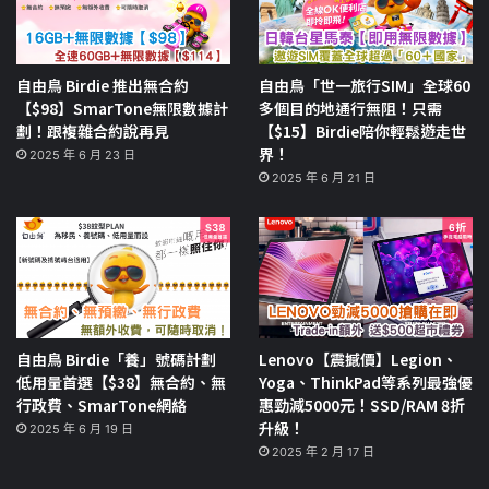
自由鳥 Birdie 推出無合約
自由鳥「世一旅行SIM」全球60
【$98】SmarTone無限數據計
多個目的地通行無阻！只需
劃！跟複雜合約說再見
【$15】Birdie陪你輕鬆遊走世
界！
2025 年 6 月 23 日
2025 年 6 月 21 日
自由鳥 Birdie「養」號碼計劃
Lenovo【震撼價】Legion、
低用量首選【$38】無合約、無
Yoga、ThinkPad等系列最強優
行政費、SmarTone網絡
惠勁減5000元！SSD/RAM 8折
升級！
2025 年 6 月 19 日
2025 年 2 月 17 日