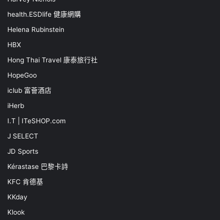
health.ESDlife 健康網購
Helena Rubinstein
HBX
Hong Thai Travel 康泰旅行社
HopeGoo
iclub 富薈酒店
iHerb
I.T | ITeSHOP.com
J SELECT
JD Sports
Kérastase 巴黎卡詩
KFC 肯德基
KKday
Klook