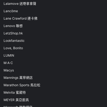
Lalamove 送嘢拿拿聲
Lancôme
Lane Crawford 連卡佛
Lenovo 聯想
LetzShop.hk
Lookfantastic
Love, Bonito
LUMIN
M·A·C
Macys
Mannings 萬寧網店
Marathon Sports 馬拉松
Melvita 蜜葳特
MEYER 美亞廚具