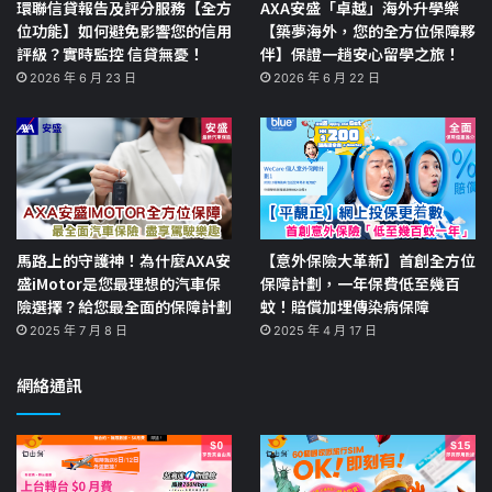
環聯信貸報告及評分服務【全方
AXA安盛「卓越」海外升學樂
位功能】如何避免影響您的信用
【築夢海外，您的全方位保障夥
評級？實時監控 信貸無憂！
伴】保證一趟安心留學之旅！
2026 年 6 月 23 日
2026 年 6 月 22 日
馬路上的守護神！為什麼AXA安
【意外保險大革新】首創全方位
盛iMotor是您最理想的汽車保
保障計劃，一年保費低至幾百
險選擇？給您最全面的保障計劃
蚊！賠償加埋傳染病保障
2025 年 7 月 8 日
2025 年 4 月 17 日
網絡通訊