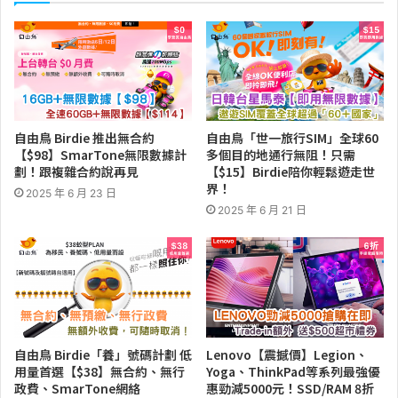
自由鳥 Birdie 推出無合約
自由鳥「世一旅行SIM」全球60
【$98】SmarTone無限數據計
多個目的地通行無阻！只需
劃！跟複雜合約說再見
【$15】Birdie陪你輕鬆遊走世
界！
2025 年 6 月 23 日
2025 年 6 月 21 日
自由鳥 Birdie「養」號碼計劃 低
Lenovo【震撼價】Legion、
用量首選【$38】無合約、無行
Yoga、ThinkPad等系列最強優
政費、SmarTone網絡
惠勁減5000元！SSD/RAM 8折