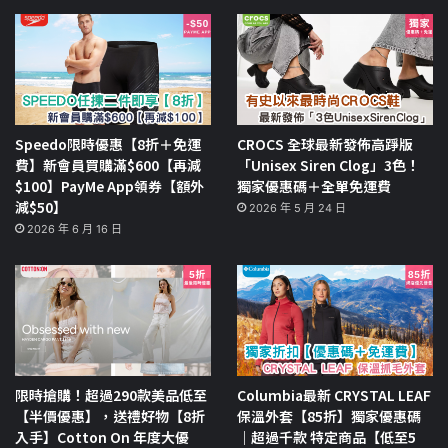
Speedo限時優惠【8折＋免運
CROCS 全球最新發佈高踭版
費】新會員買購滿$600【再減
「Unisex Siren Clog」3色！
$100】PayMe App領券【額外
獨家優惠碼＋全單免運費
減$50】
2026 年 5 月 24 日
2026 年 6 月 16 日
限時搶購！超過290款美品低至
Columbia最新 CRYSTAL LEAF
【半價優惠】，送禮好物【8折
保溫外套【85折】獨家優惠碼
入手】Cotton On 年度大優
｜超過千款 特定商品【低至5