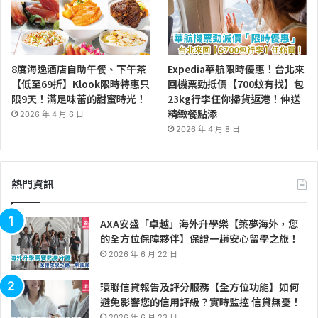
8度海逸酒店自助午餐、下午茶
Expedia華航限時優惠！台北來
【低至69折】Klook限時特惠只
回機票勁抵價【700蚊有找】包
限9天！滿足味蕾的甜蜜時光！
23kg行李任你掃貨返港！仲送
精緻餐點添
2026 年 4 月 6 日
2026 年 4 月 8 日
熱門資訊
AXA安盛「卓越」海外升學樂【築夢海外，您
的全方位保障夥伴】保證一趟安心留學之旅！
2026 年 6 月 22 日
環聯信貸報告及評分服務【全方位功能】如何
避免影響您的信用評級？實時監控 信貸無憂！
2026 年 6 月 23 日