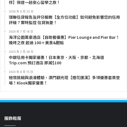
伴】保證一趟安心留學之旅！
2026 年 6 月 23 日
環聯信貸報告及評分服務【全方位功能】如何避免影響您的信用
評級？實時監控 信貸無憂！
2024 年 7 月 18 日
海洋公園萬豪酒店【自助餐優惠】Pier Lounge and Pier Bar！
燒烤之夜 超過 100＋美食&甜點
2023 年 2 月 28 日
中銀信用卡獨家優惠！日本東京、大阪、京都、北海道
Trip.com 預訂酒店 即減$100
2023 年 8 月 15 日
極限挑戰與浪漫體驗，澳門觀光塔【煙花匯演】多項優惠套票登
場！Klook獨家優惠！
服飾鞋履