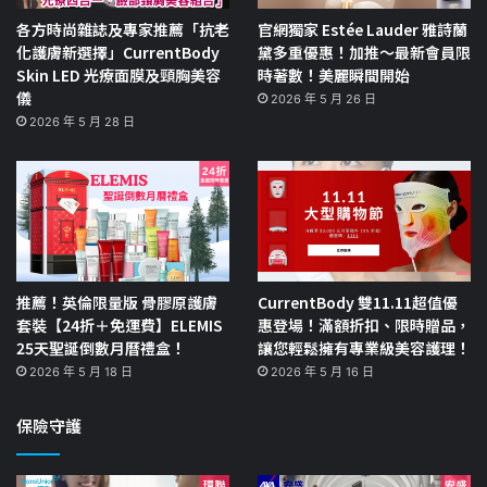
各方時尚雜誌及專家推薦「抗老
官網獨家 Estée Lauder 雅詩蘭
化護膚新選擇」CurrentBody
黛多重優惠！加推～最新會員限
Skin LED 光療面膜及頸胸美容
時著數！美麗瞬間開始
儀
2026 年 5 月 26 日
2026 年 5 月 28 日
推薦！英倫限量版 骨膠原護膚
CurrentBody 雙11.11超值優
套裝【24折＋免運費】ELEMIS
惠登場！滿額折扣、限時贈品，
25天聖誕倒數月曆禮盒！
讓您輕鬆擁有專業級美容護理！
2026 年 5 月 18 日
2026 年 5 月 16 日
保險守護