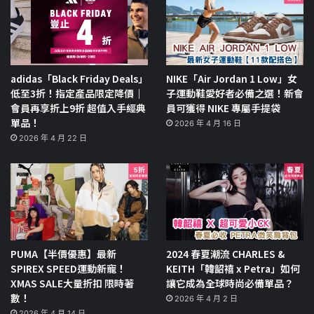
adidas「Black Friday Deals」
NIKE「Air Jordan 1 Low」女
低至3折！指定產品限定降價｜
子運動鞋愛好者必備之選！新會
會員再享折上9折 超值入手經典
員可獲得 NIKE 專屬手提袋
單品！
2026 年 4 月 16 日
2026 年 4 月 22 日
PUMA【半價優惠】最新
2024 春夏潮流 CHARLES &
SPIREX SPEED運動新寵！
KEITH「韓韶禧 x Petra」如何
XMAS SALE大量折扣 限時著
讓它成為全球時尚必備單品？
數！
2026 年 4 月 2 日
2026 年 4 月 14 日