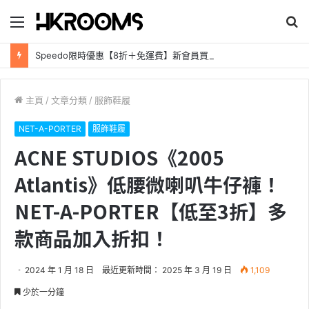
目
搜
錄
尋
Speedo限時優惠【8折＋免運費】新會員買購滿$600【再減$100】PayMe App領券【額外減$50】
主頁
/
文章分類
/
服飾鞋履
NET-A-PORTER
服飾鞋履
ACNE STUDIOS《2005
Atlantis》低腰微喇叭牛仔褲！
NET-A-PORTER【低至3折】多
款商品加入折扣！
2024 年 1 月 18 日
最近更新時間： 2025 年 3 月 19 日
1,109
少於一分鐘