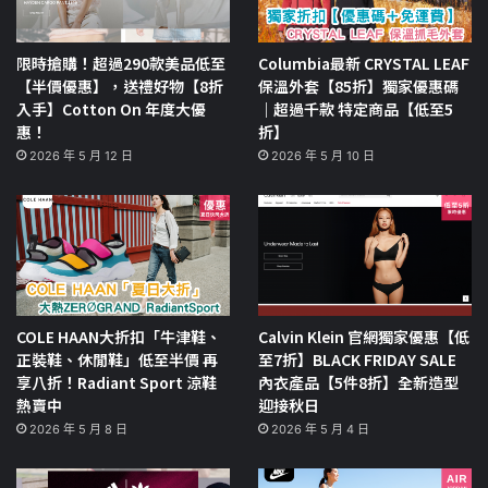
限時搶購！超過290款美品低至
Columbia最新 CRYSTAL LEAF
【半價優惠】，送禮好物【8折
保溫外套【85折】獨家優惠碼
入手】Cotton On 年度大優
｜超過千款 特定商品【低至5
惠！
折】
2026 年 5 月 12 日
2026 年 5 月 10 日
COLE HAAN大折扣「牛津鞋、
Calvin Klein 官網獨家優惠【低
正裝鞋、休閒鞋」低至半價 再
至7折】BLACK FRIDAY SALE
享八折！Radiant Sport 涼鞋
內衣產品【5件8折】全新造型
熱賣中
迎接秋日
2026 年 5 月 8 日
2026 年 5 月 4 日