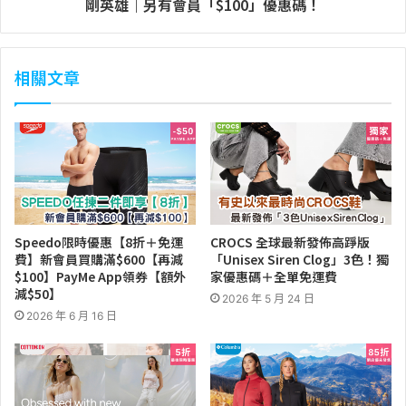
剛英雄｜另有會員「$100」優惠碼！
相關文章
Speedo限時優惠【8折＋免運
CROCS 全球最新發佈高踭版
費】新會員買購滿$600【再減
「Unisex Siren Clog」3色！獨
$100】PayMe App領券【額外
家優惠碼＋全單免運費
減$50】
2026 年 5 月 24 日
2026 年 6 月 16 日