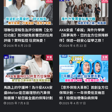
環聯信貸報告及評分服務【全方
AXA安盛「卓越」海外升學樂
位功能】如何避免影響您的信用
【築夢海外，您的全方位保障夥
評級？實時監控 信貸無憂！
伴】保證一趟安心留學之旅！
2026 年 6 月 23 日
2026 年 6 月 22 日
馬路上的守護神！為什麼AXA安
【意外保險大革新】首創全方位
盛iMotor是您最理想的汽車保
保障計劃，一年保費低至幾百
險選擇？給您最全面的保障計劃
蚊！賠償加埋傳染病保障
2025 年 7 月 8 日
2025 年 4 月 17 日