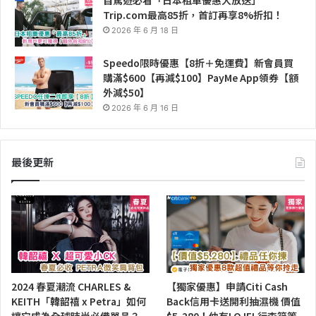
Trip.com最高85折，首訂再享8%折扣！
2026 年 6 月 18 日
Speedo限時優惠【8折＋免運費】新會員買
購滿$600【再減$100】PayMe App領券【額
外減$50】
2026 年 6 月 16 日
最後更新
2024 春夏潮流 CHARLES &
【獨家優惠】申請Citi Cash
KEITH「韓韶禧 x Petra」如何
Back信用卡送開利抽濕機 價值