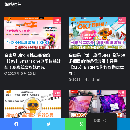
網絡通訊
自由鳥 Birdie 推出無合約
自由鳥「世一旅行SIM」全球60
【$98】SmarTone無限數據計
多個目的地通行無阻！只需
劃！跟複雜合約說再見
【$15】Birdie陪你輕鬆遊走世
界！
2025 年 6 月 23 日
2025 年 6 月 21 日
香港中文
自由鳥 Birdie「養」號碼計劃
Lenovo【震撼價】Legion、
Facebook
推特
WhatsApp
電報