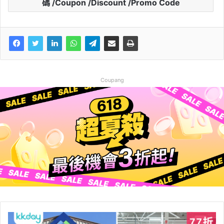
碼 /Coupon /Discount /Promo Code
Coupang