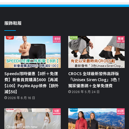
服飾鞋履
Speedo限時優惠【8折＋免運
CROCS 全球最新發佈高踭版
費】新會員買購滿$600【再減
「Unisex Siren Clog」3色！
$100】PayMe App領券【額外
獨家優惠碼＋全單免運費
減$50】
2026 年 5 月 24 日
2026 年 6 月 16 日