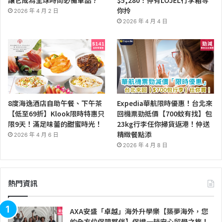
讓它成為全球時尚必備單品？
$5,280！仲有LOJEL行李箱等
你拎
2026 年 4 月 2 日
2026 年 4 月 4 日
8度海逸酒店自助午餐、下午茶
Expedia華航限時優惠！台北來
【低至69折】Klook限時特惠只
回機票勁抵價【700蚊有找】包
限9天！滿足味蕾的甜蜜時光！
23kg行李任你掃貨返港！仲送
精緻餐點添
2026 年 4 月 6 日
2026 年 4 月 8 日
熱門資訊
AXA安盛「卓越」海外升學樂【築夢海外，您
的全方位保障夥伴】保證一趟安心留學之旅！