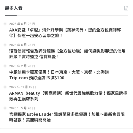
最多人看
2026 年 6 月 22 日
AXA安盛「卓越」海外升學樂【築夢海外，您的全方位保障夥
伴】保證一趟安心留學之旅！
2026 年 6 月 23 日
環聯信貸報告及評分服務【全方位功能】如何避免影響您的信用
評級？實時監控 信貸無憂！
2023 年 2 月 28 日
中銀信用卡獨家優惠！日本東京、大阪、京都、北海道
Trip.com 預訂酒店 即減$100
2022 年 11 月 15 日
ARMANI beauty【奢寵禮遇】新世代最強底妝力量！獨家皇牌極
致再生護膚系列
2026 年 5 月 26 日
官網獨家 Estée Lauder 雅詩蘭黛多重優惠！加推～最新會員限
時著數！美麗瞬間開始