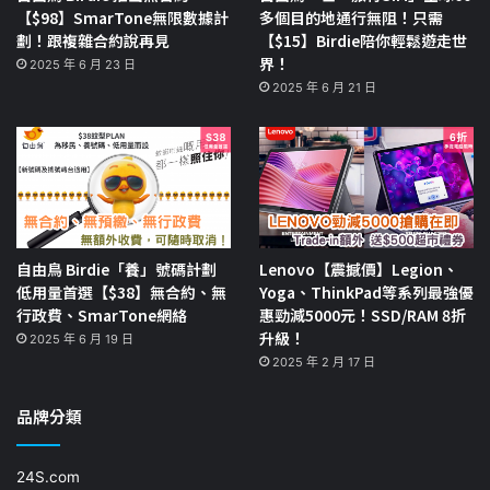
【$98】SmarTone無限數據計
多個目的地通行無阻！只需
劃！跟複雜合約說再見
【$15】Birdie陪你輕鬆遊走世
界！
2025 年 6 月 23 日
2025 年 6 月 21 日
自由鳥 Birdie「養」號碼計劃
Lenovo【震撼價】Legion、
低用量首選【$38】無合約、無
Yoga、ThinkPad等系列最強優
行政費、SmarTone網絡
惠勁減5000元！SSD/RAM 8折
升級！
2025 年 6 月 19 日
2025 年 2 月 17 日
品牌分類
24S.com