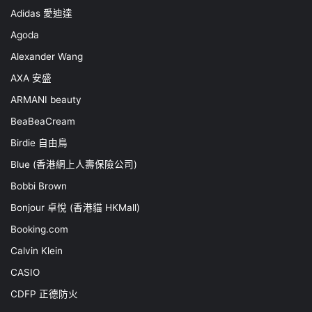
Adidas 愛迪達
Agoda
Alexander Wang
AXA 安盛
ARMANI beauty
BeaBeaCream
Birdie 自由鳥
Blue (香港網上人壽保險公司)
Bobbi Brown
Bonjour 卓悅 (香港貓 HKMall)
Booking.com
Calvin Klein
CASIO
CDFP 正德防火