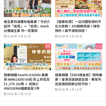
維生素對身體有幾重要？今日介
【健康投資】一站式體檢預約平
紹你「高質」＋「低買」iHerb
台大檢閱！4大服務保證＋彈性
必備維生素 你一定要知
預約＋最平價格保證！
2026 年 5 月 22 日
2026 年 5 月 20 日
健康網購 health.ESDlife 美康
健康網購【$650現金券】限時優
萊 NMN15000 60粒 折上折低至
惠！香港流感肆虐全城，專家列
$1,375.20/樽 ＋ 送瑞士
出高風險族群必知守則！
VINODERM護膚套裝 5件
2025 年 2 月 13 日
2025 年 3 月 13 日