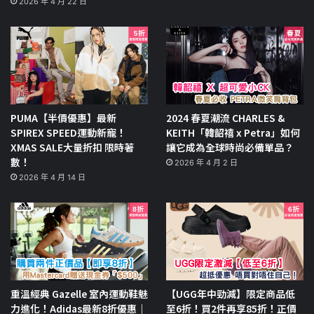
2026 年 4 月 22 日
PUMA【半價優惠】最新
2024 春夏潮流 CHARLES &
SPIREX SPEED運動新寵！
KEITH「韓韶禧 x Petra」如何
XMAS SALE大量折扣 限時著
讓它成為全球時尚必備單品？
數！
2026 年 4 月 2 日
2026 年 4 月 14 日
重溫經典 Gazelle 室內運動鞋魅
【UGG年中勁減】限定商品低
力進化！Adidas最新8折優惠｜
至6折！買2件再享85折！正價