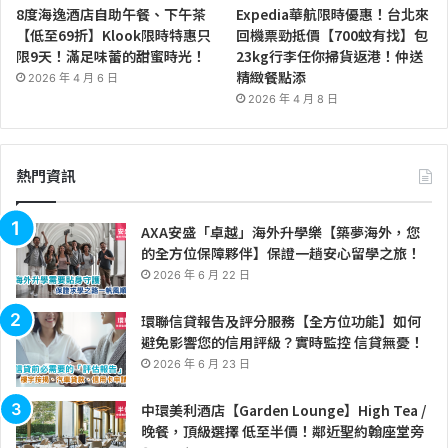
8度海逸酒店自助午餐、下午茶
Expedia華航限時優惠！台北來
【低至69折】Klook限時特惠只
回機票勁抵價【700蚊有找】包
限9天！滿足味蕾的甜蜜時光！
23kg行李任你掃貨返港！仲送
精緻餐點添
2026 年 4 月 6 日
2026 年 4 月 8 日
熱門資訊
AXA安盛「卓越」海外升學樂【築夢海外，您
的全方位保障夥伴】保證一趟安心留學之旅！
2026 年 6 月 22 日
環聯信貸報告及評分服務【全方位功能】如何
避免影響您的信用評級？實時監控 信貸無憂！
2026 年 6 月 23 日
中環美利酒店【Garden Lounge】High Tea /
晚餐，頂級選擇 低至半價！鄰近聖約翰座堂旁