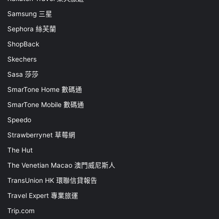
Samsung 三星
Sephora 絲芙蘭
ShopBack
Skechers
Sasa 莎莎
SmarTone Home 數碼通
SmarTone Mobile 數碼通
Speedo
Strawberrynet 草莓網
The Hut
The Venetian Macao 澳門威尼斯人
TransUnion HK 環聯信貸報告
Travel Expert 專業旅運
Trip.com