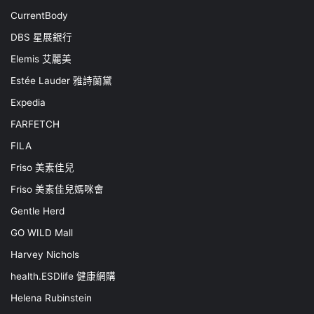
CurrentBody
DBS 星展銀行
Elemis 艾麗美
Estée Lauder 雅詩蘭黛
Expedia
FARFETCH
FILA
Friso 美素佳兒
Friso 美素佳兒媽咪會
Gentle Herd
GO WILD Mall
Harvey Nichols
health.ESDlife 健康網購
Helena Rubinstein