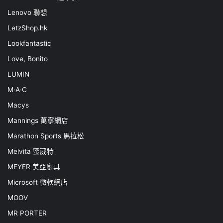
Lenovo 聯想
LetzShop.hk
Lookfantastic
Love, Bonito
LUMIN
M·A·C
Macys
Mannings 萬寧網店
Marathon Sports 馬拉松
Melvita 蜜葳特
MEYER 美亞廚具
Microsoft 微軟網店
MOOV
MR PORTER