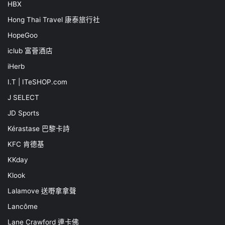
HBX
Hong Thai Travel 康泰旅行社
HopeGoo
iclub 富薈酒店
iHerb
I.T | ITeSHOP.com
J SELECT
JD Sports
Kérastase 巴黎卡詩
KFC 肯德基
KKday
Klook
Lalamove 送嘢拿拿聲
Lancôme
Lane Crawford 連卡佛