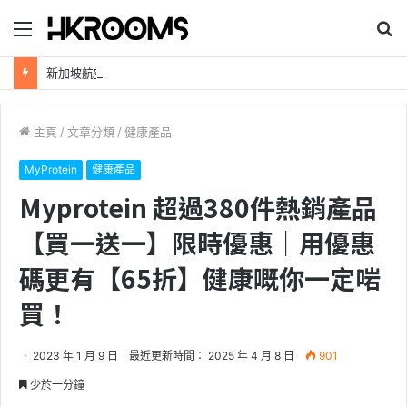
目
搜
錄
尋
新加坡航空【2026年全球航線大優惠】樟宜機場世界級設施帶您環遊世界！
主頁
/
文章分類
/
健康產品
MyProtein
健康產品
Myprotein 超過380件熱銷產品
【買一送一】限時優惠｜用優惠
碼更有【65折】健康嘅你一定啱
買！
2023 年 1 月 9 日
最近更新時間： 2025 年 4 月 8 日
901
少於一分鐘