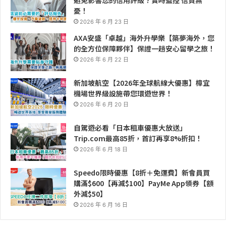
避免影響您的信用評級？實時監控 信貸無
憂！
2026 年 6 月 23 日
AXA安盛「卓越」海外升學樂【築夢海外，您
的全方位保障夥伴】保證一趟安心留學之旅！
2026 年 6 月 22 日
新加坡航空【2026年全球航線大優惠】樟宜
機場世界級設施帶您環遊世界！
2026 年 6 月 20 日
自駕遊必看「日本租車優惠大放送」
Trip.com最高85折，首訂再享8%折扣！
2026 年 6 月 18 日
Speedo限時優惠【8折＋免運費】新會員買
購滿$600【再減$100】PayMe App領券【額
外減$50】
2026 年 6 月 16 日