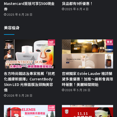
Mastercard簽賬可享$500現金
貨品都有9折優惠！
券
2025 年 6 月 4 日
2025 年 6 月 28 日
美容瘦身
各方時尚雜誌及專家推薦「抗老
官網獨家 Estée Lauder 雅詩蘭
化護膚新選擇」CurrentBody
黛多重優惠！加推～最新會員限
Skin LED 光療面膜及頸胸美容
時著數！美麗瞬間開始
儀
2026 年 5 月 26 日
2026 年 5 月 28 日