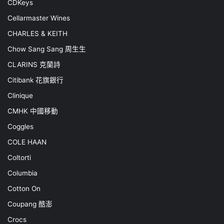
CDKeys
Cellarmaster Wines
CHARLES & KEITH
Chow Sang Sang 周生生
CLARINS 克蘭詩
Citibank 花旗銀行
Clinique
CMHK 中國移動
Coggles
COLE HAAN
Coltorti
Columbia
Cotton On
Coupang 酷澎
Crocs