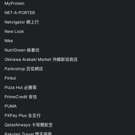
MyProtein
NET-A-PORTER
Netvigator 網上行
New Look
Nike
NutriGreen 綠養坊
Okinawa Arakaki Market 沖繩新垣商店
Parknshop 百佳網店
Pinkoi
Pizza Hut 必勝客
PrimeCredit 安信
PUMA
PXPay Plus 全支付
QatarAirways 卡塔爾航空
Rakuten Travel 樂天旅遊