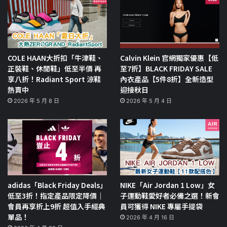
COLE HAAN大折扣「牛津鞋、
Calvin Klein 官網獨家優惠【低
正裝鞋、休閒鞋」低至半價 再
至7折】BLACK FRIDAY SALE
享八折！Radiant Sport 涼鞋
內衣產品【5件8折】全新造型
熱賣中
迎接秋日
2026 年 5 月 8 日
2026 年 5 月 4 日
adidas「Black Friday Deals」
NIKE「Air Jordan 1 Low」女
低至3折！指定產品限定降價｜
子運動鞋愛好者必備之選！新會
會員再享折上9折 超值入手經典
員可獲得 NIKE 專屬手提袋
單品！
2026 年 4 月 16 日