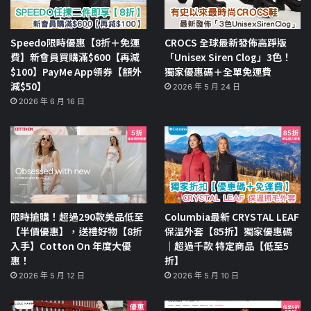
Speedo限時優惠【8折＋免運
CROCS 全球最新發佈高踭版
費】新會員買購滿$600【再減
「Unisex Siren Clog」3色！
$100】PayMe App領券【額外
獨家優惠碼＋全單免運費
減$50】
2026 年 5 月 24 日
2026 年 6 月 16 日
限時搶購！超過290款美品低至
Columbia最新 CRYSTAL LEAF
【半價優惠】，送禮好物【8折
保溫外套【85折】獨家優惠碼
入手】Cotton On 年度大優
｜超過千款 特定商品【低至5
惠！
折】
2026 年 5 月 12 日
2026 年 5 月 10 日