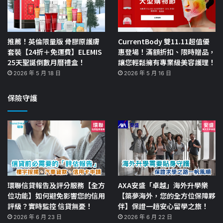
推薦！英倫限量版 骨膠原護膚
CurrentBody 雙11.11超值優
套裝【24折＋免運費】ELEMIS
惠登場！滿額折扣、限時贈品，
25天聖誕倒數月曆禮盒！
讓您輕鬆擁有專業級美容護理！
2026 年 5 月 18 日
2026 年 5 月 16 日
保險守護
環聯信貸報告及評分服務【全方
AXA安盛「卓越」海外升學樂
位功能】如何避免影響您的信用
【築夢海外，您的全方位保障夥
評級？實時監控 信貸無憂！
伴】保證一趟安心留學之旅！
2026 年 6 月 23 日
2026 年 6 月 22 日