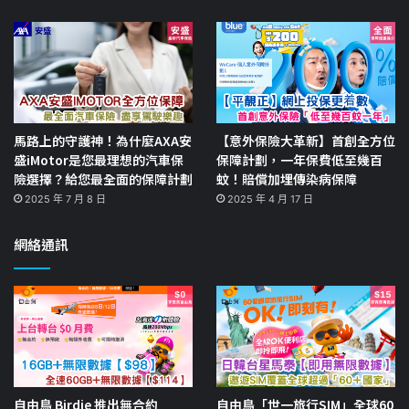
馬路上的守護神！為什麼AXA安
【意外保險大革新】首創全方位
盛iMotor是您最理想的汽車保
保障計劃，一年保費低至幾百
險選擇？給您最全面的保障計劃
蚊！賠償加埋傳染病保障
2025 年 7 月 8 日
2025 年 4 月 17 日
網絡通訊
自由鳥 Birdie 推出無合約
自由鳥「世一旅行SIM」全球60