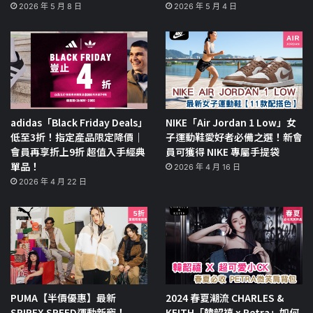
2026 年 5 月 8 日
2026 年 5 月 4 日
adidas「Black Friday Deals」
NIKE「Air Jordan 1 Low」女
低至3折！指定產品限定降價｜
子運動鞋愛好者必備之選！新會
會員再享折上9折 超值入手經典
員可獲得 NIKE 專屬手提袋
單品！
2026 年 4 月 16 日
2026 年 4 月 22 日
PUMA【半價優惠】最新
2024 春夏潮流 CHARLES &
SPIREX SPEED運動新寵！
KEITH「韓韶禧 x Petra」如何