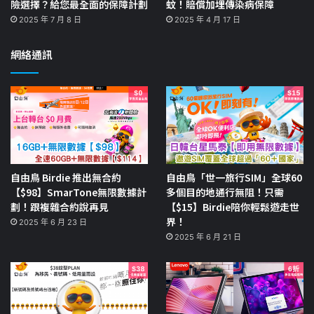
險選擇？給您最全面的保障計劃
蚊！賠償加埋傳染病保障
2025 年 7 月 8 日
2025 年 4 月 17 日
網絡通訊
自由鳥 Birdie 推出無合約
自由鳥「世一旅行SIM」全球60
【$98】SmarTone無限數據計
多個目的地通行無阻！只需
劃！跟複雜合約說再見
【$15】Birdie陪你輕鬆遊走世
界！
2025 年 6 月 23 日
2025 年 6 月 21 日