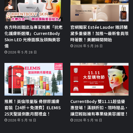
各方時尚雜誌及專家推薦「抗老
官網獨家 Estée Lauder 雅詩蘭
化護膚新選擇」CurrentBody
黛多重優惠！加推～最新會員限
Skin LED 光療面膜及頸胸美容
時著數！美麗瞬間開始
儀
2026 年 5 月 26 日
2026 年 5 月 28 日
推薦！英倫限量版 骨膠原護膚
CurrentBody 雙11.11超值優
套裝【24折＋免運費】ELEMIS
惠登場！滿額折扣、限時贈品，
25天聖誕倒數月曆禮盒！
讓您輕鬆擁有專業級美容護理！
2026 年 5 月 18 日
2026 年 5 月 16 日