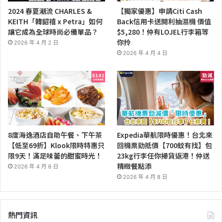
2024 春夏潮流 CHARLES &
【獨家優惠】申請Citi Cash
KEITH「韓韶禧 x Petra」如何
Back信用卡送開利抽濕機 價值
讓它成為全球時尚必備單品？
$5,280！仲有LOJEL行李箱等
你拎
2026 年 4 月 2 日
2026 年 4 月 4 日
8度海逸酒店自助午餐、下午茶
Expedia華航限時優惠！台北來
【低至69折】Klook限時特惠只
回機票勁抵價【700蚊有找】包
限9天！滿足味蕾的甜蜜時光！
23kg行李任你掃貨返港！仲送
精緻餐點添
2026 年 4 月 6 日
2026 年 4 月 8 日
熱門資訊