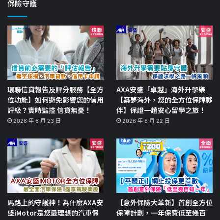
保險守護
環聯信貸報告及評分服務【全方
AXA安盛「卓越」海外升學樂
位功能】如何避免影響您的信用
【築夢海外，您的全方位保障夥
評級？實時監控 信貸無憂！
伴】保證一趟安心留學之旅！
2026 年 6 月 23 日
2026 年 6 月 22 日
馬路上的守護神！為什麼AXA安
【意外保險大革新】首創全方位
盛iMotor是您最理想的汽車保
保障計劃，一年保費低至幾百