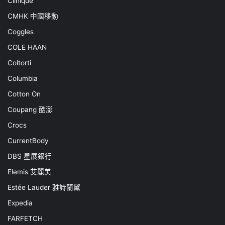
Clinique
CMHK 中國移動
Coggles
COLE HAAN
Coltorti
Columbia
Cotton On
Coupang 酷澎
Crocs
CurrentBody
DBS 星展銀行
Elemis 艾麗美
Estée Lauder 雅詩蘭黛
Expedia
FARFETCH