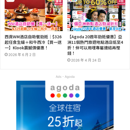
西貢WM酒店自助餐勁抵｜$326
【Agoda 20週年勁抵優惠】亞
起任食生蠔＋和牛西冷【買一送
洲11個熱門旅遊地點酒店低至4
一】Klook震撼價優惠！
折！仲可以用埋專屬連結再慳
錢！
2026 年 6 月 2 日
2026 年 4 月 24 日
Ads - Agoda