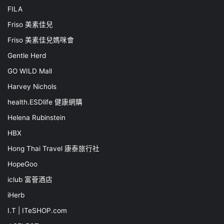
FILA
Friso 美素佳兒
Friso 美素佳兒媽咪會
Gentle Herd
GO WILD Mall
Harvey Nichols
health.ESDlife 健康網購
Helena Rubinstein
HBX
Hong Thai Travel 康泰旅行社
HopeGoo
iclub 富薈酒店
iHerb
I.T | ITeSHOP.com