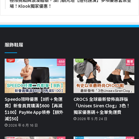
場！Klook獨家優惠！
服飾鞋履
Speedo限時優惠【8折＋免運
CROCS 全球最新發佈高踭版
費】新會員買購滿$600【再減
「Unisex Siren Clog」3色！
$100】PayMe App領券【額外
獨家優惠碼＋全單免運費
減$50】
2026 年 5 月 24 日
2026 年 6 月 16 日