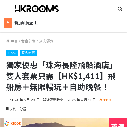
目
搜
錄
尋
新加坡航空【2026年全球航線大優惠】樟宜機場世界級設施帶您環遊世界！
主頁
/
文章分類
/
酒店優惠
Klook
酒店優惠
獨家優惠「珠海長隆飛船酒店」
雙人套票只需【HK$1,411】飛
船房＋無限暢玩＋自助晚餐！
2024 年 5 月 20 日
最近更新時間： 2025 年 4 月 11 日
1,110
少於一分鐘