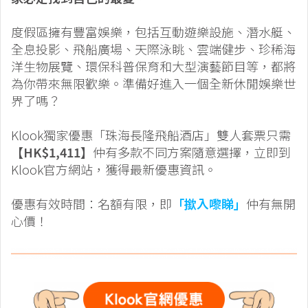
度假區擁有豐富娛樂，包括互動遊樂設施、潛水艇、
全息投影、飛船廣場、天際泳眺、雲端健步、珍稀海
洋生物展覽、環保科普保育和大型演藝節目等，都將
為你帶來無限歡樂。準備好進入一個全新休閒娛樂世
界了嗎？
Klook獨家優惠「珠海長隆飛船酒店」雙人套票只需
【HK$1,411】
仲有多款不同方案隨意選擇，立即到
Klook官方網站，獲得最新優惠資訊。
優惠有效時間：名額有限，即
「撳入嚟睇」
仲有無開
心價！