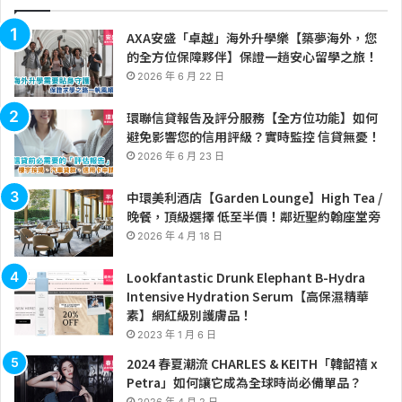
AXA安盛「卓越」海外升學樂【築夢海外，您
的全方位保障夥伴】保證一趟安心留學之旅！
2026 年 6 月 22 日
環聯信貸報告及評分服務【全方位功能】如何
避免影響您的信用評級？實時監控 信貸無憂！
2026 年 6 月 23 日
中環美利酒店【Garden Lounge】High Tea /
晚餐，頂級選擇 低至半價！鄰近聖約翰座堂旁
2026 年 4 月 18 日
Lookfantastic Drunk Elephant B-Hydra
Intensive Hydration Serum【高保濕精華
素】網紅級別護膚品！
2023 年 1 月 6 日
2024 春夏潮流 CHARLES & KEITH「韓韶禧 x
Petra」如何讓它成為全球時尚必備單品？
2026 年 4 月 2 日