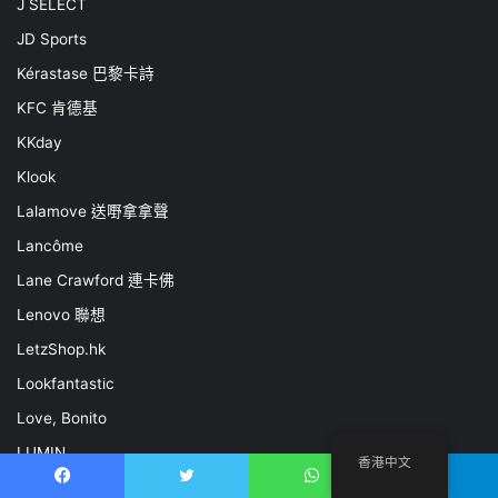
J SELECT
JD Sports
Kérastase 巴黎卡詩
KFC 肯德基
KKday
Klook
Lalamove 送嘢拿拿聲
Lancôme
Lane Crawford 連卡佛
Lenovo 聯想
LetzShop.hk
Lookfantastic
Love, Bonito
LUMIN
香港中文
M·A·C
Facebook
推特
WhatsApp
電報