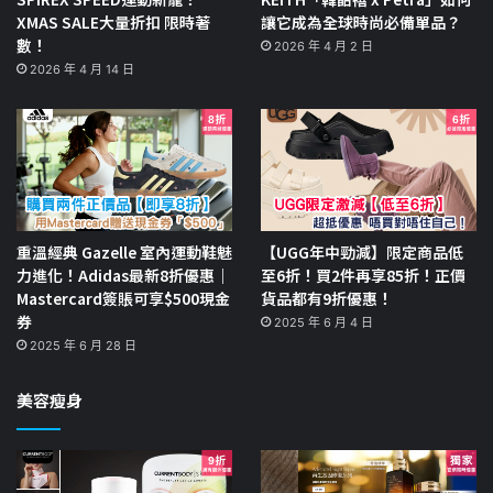
XMAS SALE大量折扣 限時著
讓它成為全球時尚必備單品？
數！
2026 年 4 月 2 日
2026 年 4 月 14 日
重溫經典 Gazelle 室內運動鞋魅
【UGG年中勁減】限定商品低
力進化！Adidas最新8折優惠｜
至6折！買2件再享85折！正價
Mastercard簽賬可享$500現金
貨品都有9折優惠！
券
2025 年 6 月 4 日
2025 年 6 月 28 日
美容瘦身