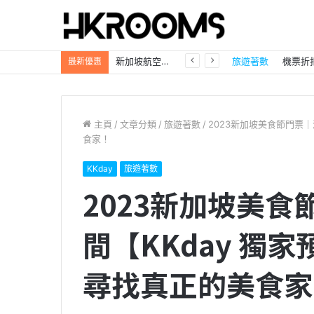
新加坡航空【2026年全球航線大優惠】樟宜機場世界級設施帶您環遊世界！
旅遊著數
機票折
最新優惠
主頁
/
文章分類
/
旅遊著數
/
2023新加坡美食節門票｜
食家！
KKday
旅遊著數
2023新加坡美
間【KKday 獨
尋找真正的美食家