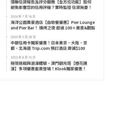
環聯信貸報告及評分服務【全方位功能】如何
避免影響您的信用評級？實時監控 信貸無憂！
2024 年 7 月 18 日
海洋公園萬豪酒店【自助餐優惠】Pier Lounge
and Pier Bar！ 燒烤之夜 超過 100＋美食&甜點
2023 年 2 月 28 日
中銀信用卡獨家優惠！日本東京、大阪、京
都、北海道 Trip.com 預訂酒店 即減$100
2023 年 8 月 15 日
極限挑戰與浪漫體驗，澳門觀光塔【煙花匯
演】多項優惠套票登場！Klook獨家優惠！