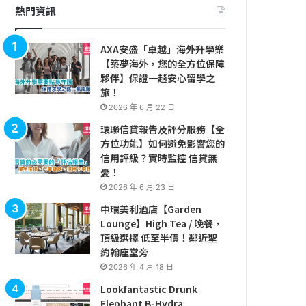
熱門資訊
AXA安盛「卓越」海外升學樂
【築夢海外，您的全方位保障
夥伴】保證一趟安心留學之
旅！
2026 年 6 月 22 日
環聯信貸報告及評分服務【全
方位功能】如何避免影響您的
信用評級？實時監控 信貸無
憂！
2026 年 6 月 23 日
中環美利酒店【Garden
Lounge】High Tea / 晚餐，
頂級選擇 低至半價！鄰近聖
約翰座堂旁
2026 年 4 月 18 日
Lookfantastic Drunk
Elephant B-Hydra