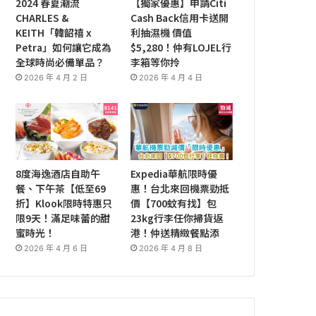
2024 春夏潮流
【獨家優惠】申請Citi
CHARLES &
Cash Back信用卡送開
KEITH「韓韶禧 x
利抽濕機 價值
Petra」如何讓它成為
$5,280！仲有LOJEL行
全球時尚必備單品？
李箱等你拎
2026 年 4 月 2 日
2026 年 4 月 4 日
8度海逸酒店自助午
Expedia華航限時優
餐、下午茶【低至69
惠！台北來回機票勁抵
折】Klook限時特惠只
價【700蚊有找】包
限9天！滿足味蕾的甜
23kg行李任你掃貨返
蜜時光！
港！仲送精緻餐點添
2026 年 4 月 6 日
2026 年 4 月 8 日