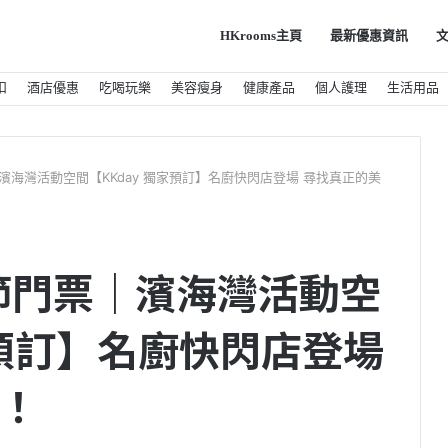
HKrooms主頁
最新優惠資訊
扣
酒店優惠
吃喝玩樂
美容瘦身
健康產品
個人護理
生活用品
濱海灣活動空間【KKday 獨家預訂】名廚快閃店登場 尋找真正的美
食節門票｜濱海灣活動空
家預訂】名廚快閃店登場
！