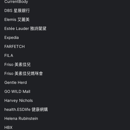
CurrentBody
DBS 星展銀行
Elemis 艾麗美
Estée Lauder 雅詩蘭黛
Expedia
FARFETCH
FILA
Friso 美素佳兒
Friso 美素佳兒媽咪會
Gentle Herd
GO WILD Mall
Harvey Nichols
health.ESDlife 健康網購
Helena Rubinstein
HBX