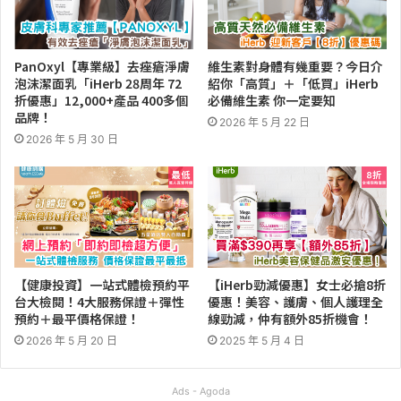
PanOxyl【專業級】去痤瘡淨膚
維生素對身體有幾重要？今日介
泡沫潔面乳「iHerb 28周年 72
紹你「高質」＋「低買」iHerb
折優惠」12,000+產品 400多個
必備維生素 你一定要知
品牌！
2026 年 5 月 22 日
2026 年 5 月 30 日
【健康投資】一站式體檢預約平
【iHerb勁減優惠】女士必搶8折
台大檢閱！4大服務保證＋彈性
優惠！美容、護膚、個人護理全
預約＋最平價格保證！
線勁減，仲有額外85折機會！
2026 年 5 月 20 日
2025 年 5 月 4 日
Ads - Agoda