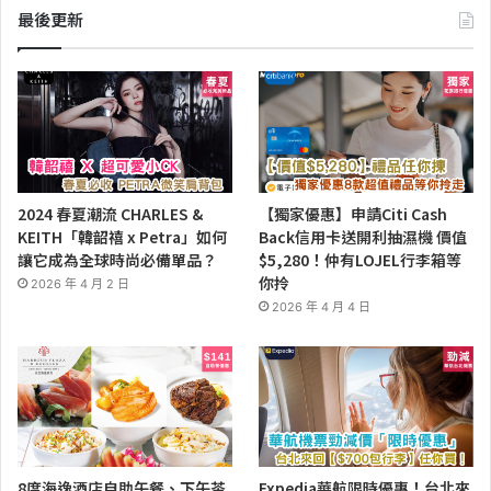
最後更新
2024 春夏潮流 CHARLES &
【獨家優惠】申請Citi Cash
KEITH「韓韶禧 x Petra」如何
Back信用卡送開利抽濕機 價值
讓它成為全球時尚必備單品？
$5,280！仲有LOJEL行李箱等
你拎
2026 年 4 月 2 日
2026 年 4 月 4 日
8度海逸酒店自助午餐、下午茶
Expedia華航限時優惠！台北來