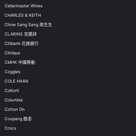
Cellarmaster Wines
CHARLES & KEITH
Chow Sang Sang 周生生
CLARINS 克蘭詩
Citibank 花旗銀行
Clinique
CMHK 中國移動
Coggles
COLE HAAN
Coltorti
Columbia
Cotton On
Coupang 酷澎
Crocs