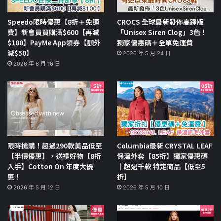
Speedo限時優惠【8折＋免運
CROCS 全球最新發佈高踭版
費】新會員買購滿$600【再減
「Unisex Siren Clog」3色！
$100】PayMe App領券【額外
獨家優惠碼＋全單免運費
減$50】
2026 年 5 月 24 日
2026 年 6 月 16 日
限時搶購！超過290款美品低至
Columbia最新 CRYSTAL LEAF
【半價優惠】，送禮好物【8折
保溫外套【85折】獨家優惠碼
入手】Cotton On 年度大優
｜超過千款 特定商品【低至5
惠！
折】
2026 年 5 月 12 日
2026 年 5 月 10 日