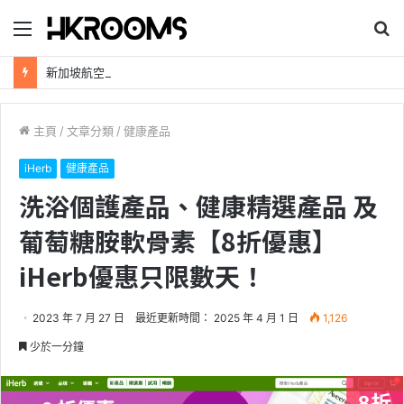
目
搜
錄
尋
新加坡航空【2026年全球航線大優惠】樟宜機場世界級設施帶您環遊世界！
主頁
/
文章分類
/
健康產品
iHerb
健康產品
洗浴個護產品、健康精選產品 及
葡萄糖胺軟骨素【8折優惠】
iHerb優惠只限數天！
2023 年 7 月 27 日
最近更新時間： 2025 年 4 月 1 日
1,126
少於一分鐘