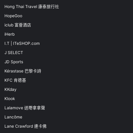
Hong Thai Travel 康泰旅行社
HopeGoo
iclub 富薈酒店
iHerb
I.T | ITeSHOP.com
J SELECT
JD Sports
Kérastase 巴黎卡詩
KFC 肯德基
KKday
Klook
Lalamove 送嘢拿拿聲
Lancôme
Lane Crawford 連卡佛