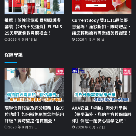
推薦！英倫限量版 骨膠原護膚
CurrentBody 雙11.11超值優
套裝【24折＋免運費】ELEMIS
惠登場！滿額折扣、限時贈品，
25天聖誕倒數月曆禮盒！
讓您輕鬆擁有專業級美容護理！
2026 年 5 月 18 日
2026 年 5 月 16 日
保險守護
環聯信貸報告及評分服務【全方
AXA安盛「卓越」海外升學樂
位功能】如何避免影響您的信用
【築夢海外，您的全方位保障夥
評級？實時監控 信貸無憂！
伴】保證一趟安心留學之旅！
2026 年 6 月 23 日
2026 年 6 月 22 日