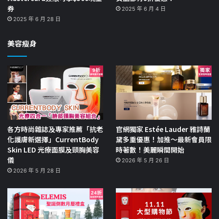
券
2025 年 6 月 4 日
2025 年 6 月 28 日
美容瘦身
各方時尚雜誌及專家推薦「抗老
官網獨家 Estée Lauder 雅詩蘭
化護膚新選擇」CurrentBody
黛多重優惠！加推～最新會員限
Skin LED 光療面膜及頸胸美容
時著數！美麗瞬間開始
儀
2026 年 5 月 26 日
2026 年 5 月 28 日