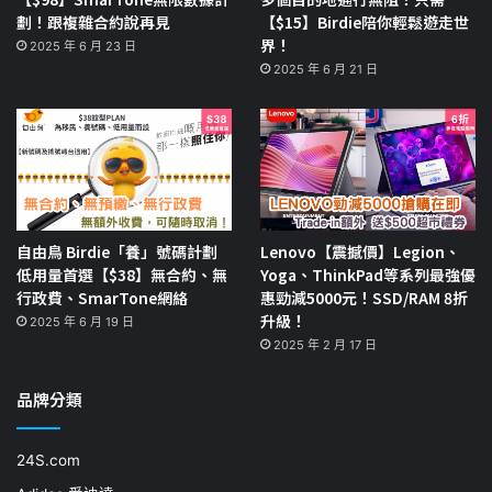
劃！跟複雜合約說再見
【$15】Birdie陪你輕鬆遊走世
界！
2025 年 6 月 23 日
2025 年 6 月 21 日
自由鳥 Birdie「養」號碼計劃
Lenovo【震撼價】Legion、
低用量首選【$38】無合約、無
Yoga、ThinkPad等系列最強優
行政費、SmarTone網絡
惠勁減5000元！SSD/RAM 8折
升級！
2025 年 6 月 19 日
2025 年 2 月 17 日
品牌分類
24S.com