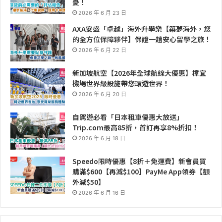
憂！
2026 年 6 月 23 日
AXA安盛「卓越」海外升學樂【築夢海外，您
的全方位保障夥伴】保證一趟安心留學之旅！
2026 年 6 月 22 日
新加坡航空【2026年全球航線大優惠】樟宜
機場世界級設施帶您環遊世界！
2026 年 6 月 20 日
自駕遊必看「日本租車優惠大放送」
Trip.com最高85折，首訂再享8%折扣！
2026 年 6 月 18 日
Speedo限時優惠【8折＋免運費】新會員買
購滿$600【再減$100】PayMe App領券【額
外減$50】
2026 年 6 月 16 日