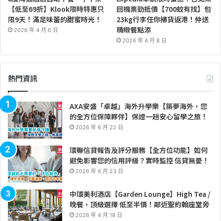
【低至69折】Klook限時特惠只
回機票勁抵價【700蚊有找】包
限9天！滿足味蕾的甜蜜時光！
23kg行李任你掃貨返港！仲送
精緻餐點添
2026 年 4 月 6 日
2026 年 4 月 8 日
熱門資訊
AXA安盛「卓越」海外升學樂【築夢海外，您
的全方位保障夥伴】保證一趟安心留學之旅！
2026 年 6 月 22 日
環聯信貸報告及評分服務【全方位功能】如何
避免影響您的信用評級？實時監控 信貸無憂！
2026 年 6 月 23 日
中環美利酒店【Garden Lounge】High Tea /
晚餐，頂級選擇 低至半價！鄰近聖約翰座堂旁
2026 年 4 月 18 日