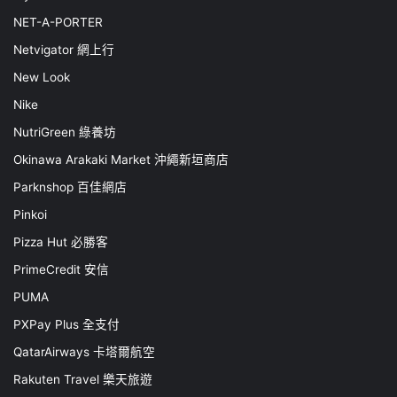
NET-A-PORTER
Netvigator 網上行
New Look
Nike
NutriGreen 綠養坊
Okinawa Arakaki Market 沖繩新垣商店
Parknshop 百佳網店
Pinkoi
Pizza Hut 必勝客
PrimeCredit 安信
PUMA
PXPay Plus 全支付
QatarAirways 卡塔爾航空
Rakuten Travel 樂天旅遊