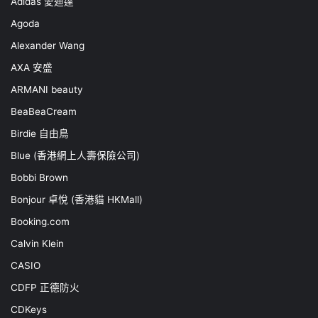
Adidas 愛迪達
Agoda
Alexander Wang
AXA 安盛
ARMANI beauty
BeaBeaCream
Birdie 自由鳥
Blue (香港網上人壽保險公司)
Bobbi Brown
Bonjour 卓悅 (香港貓 HKMall)
Booking.com
Calvin Klein
CASIO
CDFP 正德防火
CDKeys