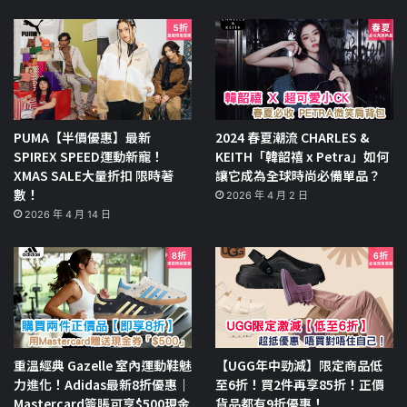
PUMA【半價優惠】最新
2024 春夏潮流 CHARLES &
SPIREX SPEED運動新寵！
KEITH「韓韶禧 x Petra」如何
XMAS SALE大量折扣 限時著
讓它成為全球時尚必備單品？
數！
2026 年 4 月 2 日
2026 年 4 月 14 日
重溫經典 Gazelle 室內運動鞋魅
【UGG年中勁減】限定商品低
力進化！Adidas最新8折優惠｜
至6折！買2件再享85折！正價
Mastercard簽賬可享$500現金
貨品都有9折優惠！