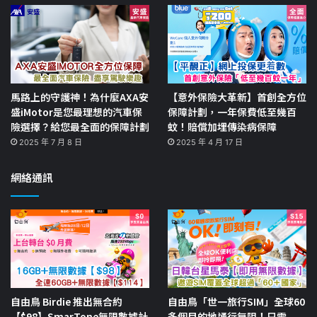
馬路上的守護神！為什麼AXA安
【意外保險大革新】首創全方位
盛iMotor是您最理想的汽車保
保障計劃，一年保費低至幾百
險選擇？給您最全面的保障計劃
蚊！賠償加埋傳染病保障
2025 年 7 月 8 日
2025 年 4 月 17 日
網絡通訊
自由鳥 Birdie 推出無合約
自由鳥「世一旅行SIM」全球60
【$98】SmarTone無限數據計
多個目的地通行無阻！只需