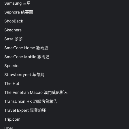
Samsung 三星
Sephora 絲芙蘭
ShopBack
Skechers
Sasa 莎莎
SmarTone Home 數碼通
SmarTone Mobile 數碼通
Speedo
Strawberrynet 草莓網
The Hut
The Venetian Macao 澳門威尼斯人
TransUnion HK 環聯信貸報告
Travel Expert 專業旅運
Trip.com
Uber