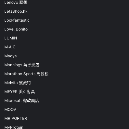
Lenovo 聯想
LetzShop.hk
Lookfantastic
Love, Bonito
LUMIN
M·A·C
Macys
Mannings 萬寧網店
Marathon Sports 馬拉松
Melvita 蜜葳特
MEYER 美亞廚具
Microsoft 微軟網店
MOOV
MR PORTER
MyProtein