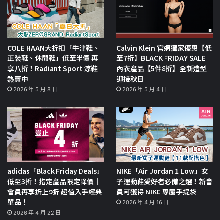
COLE HAAN大折扣「牛津鞋、
Calvin Klein 官網獨家優惠【低
正裝鞋、休閒鞋」低至半價 再
至7折】BLACK FRIDAY SALE
享八折！Radiant Sport 涼鞋
內衣產品【5件8折】全新造型
熱賣中
迎接秋日
2026 年 5 月 8 日
2026 年 5 月 4 日
adidas「Black Friday Deals」
NIKE「Air Jordan 1 Low」女
低至3折！指定產品限定降價｜
子運動鞋愛好者必備之選！新會
會員再享折上9折 超值入手經典
員可獲得 NIKE 專屬手提袋
單品！
2026 年 4 月 16 日
2026 年 4 月 22 日