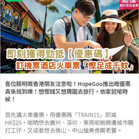
各位精明嘅香港朋友注意啦！HopeGoo推出嘅優惠
真係抵到爆！想慳錢又想周圍去旅行，依家就啱時
候！
首先講火車優惠，用優惠碼「TRAIN15」即減
HK$25，啱晒想去廣州、深圳、東莞呢啲周邊城市嘅
打工仔，又或者想去佛山、中山搵美食嘅老饕。