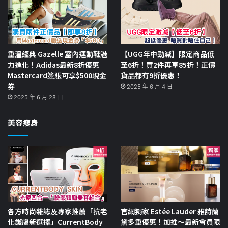
重溫經典 Gazelle 室內運動鞋魅
【UGG年中勁減】限定商品低
力進化！Adidas最新8折優惠｜
至6折！買2件再享85折！正價
Mastercard簽賬可享$500現金
貨品都有9折優惠！
券
2025 年 6 月 4 日
2025 年 6 月 28 日
美容瘦身
各方時尚雜誌及專家推薦「抗老
官網獨家 Estée Lauder 雅詩蘭
化護膚新選擇」CurrentBody
黛多重優惠！加推～最新會員限