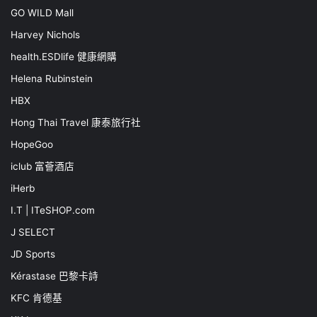
GO WILD Mall
Harvey Nichols
health.ESDlife 健康網購
Helena Rubinstein
HBX
Hong Thai Travel 康泰旅行社
HopeGoo
iclub 富薈酒店
iHerb
I.T | ITeSHOP.com
J SELECT
JD Sports
Kérastase 巴黎卡詩
KFC 肯德基