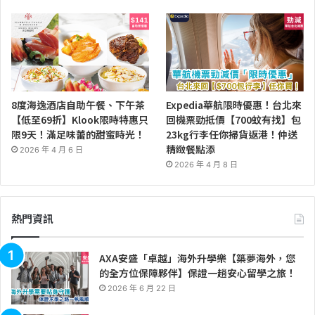
8度海逸酒店自助午餐、下午茶
Expedia華航限時優惠！台北來
【低至69折】Klook限時特惠只
回機票勁抵價【700蚊有找】包
限9天！滿足味蕾的甜蜜時光！
23kg行李任你掃貨返港！仲送
精緻餐點添
2026 年 4 月 6 日
2026 年 4 月 8 日
熱門資訊
AXA安盛「卓越」海外升學樂【築夢海外，您
的全方位保障夥伴】保證一趟安心留學之旅！
2026 年 6 月 22 日