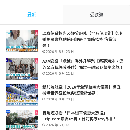
最近
受歡迎
環聯信貸報告及評分服務【全方位功能】如何
避免影響您的信用評級？實時監控 信貸無
憂！
2026 年 6 月 23 日
AXA安盛「卓越」海外升學樂【築夢海外，您
的全方位保障夥伴】保證一趟安心留學之旅！
2026 年 6 月 22 日
新加坡航空【2026年全球航線大優惠】樟宜
機場世界級設施帶您環遊世界！
2026 年 6 月 20 日
自駕遊必看「日本租車優惠大放送」
Trip.com最高85折，首訂再享8%折扣！
2026 年 6 月 18 日