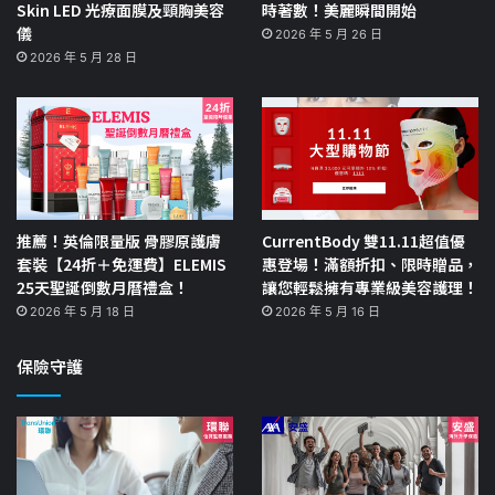
Skin LED 光療面膜及頸胸美容
時著數！美麗瞬間開始
儀
2026 年 5 月 26 日
2026 年 5 月 28 日
推薦！英倫限量版 骨膠原護膚
CurrentBody 雙11.11超值優
套裝【24折＋免運費】ELEMIS
惠登場！滿額折扣、限時贈品，
25天聖誕倒數月曆禮盒！
讓您輕鬆擁有專業級美容護理！
2026 年 5 月 18 日
2026 年 5 月 16 日
保險守護