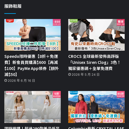
服飾鞋履
Speedo限時優惠【8折＋免運
CROCS 全球最新發佈高踭版
費】新會員買購滿$600【再減
「Unisex Siren Clog」3色！
$100】PayMe App領券【額外
獨家優惠碼＋全單免運費
減$50】
2026 年 5 月 24 日
2026 年 6 月 16 日
限時搶購！超過290款美品低至
Columbia最新 CRYSTAL LEAF