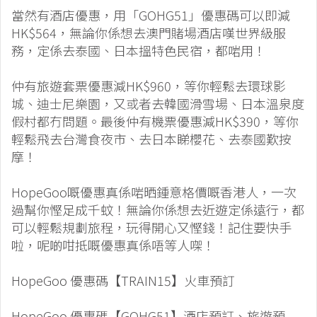
當然有酒店優惠，用「GOHG51」優惠碼可以即減
HK$564，無論你係想去澳門賭場酒店嘆世界級服
務，定係去泰國、日本搵特色民宿，都啱用！
仲有旅遊套票優惠減HK$960，等你輕鬆去環球影
城、迪士尼樂園，又或者去韓國滑雪場、日本溫泉度
假村都冇問題。最後仲有機票優惠減HK$390，等你
輕鬆飛去台灣食夜市、去日本睇櫻花、去泰國歎按
摩！
HopeGoo嘅優惠真係啱晒鍾意格價嘅香港人，一次
過幫你慳足成千蚊！無論你係想去近遊定係遠行，都
可以輕鬆規劃旅程，玩得開心又慳錢！記住要快手
啦，呢啲咁抵嘅優惠真係唔等人㗎！
HopeGoo 優惠碼【TRAIN15】火車預訂
HopeGoo 優惠碼【GOHG51】酒店預訂、旅遊預