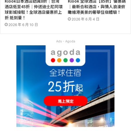
Klook日本酒店勁減8折｜台灣
Klook 全球酒店【85折】優惠碼
酒店低至45折｜仲送迪士尼同環
｜最新合和酒店，與情人浪漫俯
球影城接駁！全球酒店優惠折上
瞰維港美景的奢華住宿體驗！
折 抵到暈！
2026 年 6 月 4 日
2026 年 6 月 10 日
Ads - Agoda