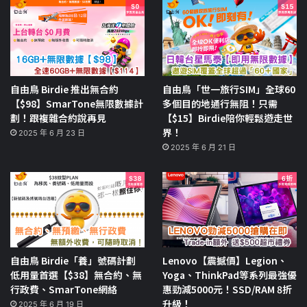
自由鳥 Birdie 推出無合約
自由鳥「世一旅行SIM」全球60
【$98】SmarTone無限數據計
多個目的地通行無阻！只需
劃！跟複雜合約說再見
【$15】Birdie陪你輕鬆遊走世
界！
2025 年 6 月 23 日
2025 年 6 月 21 日
自由鳥 Birdie「養」號碼計劃
Lenovo【震撼價】Legion、
低用量首選【$38】無合約、無
Yoga、ThinkPad等系列最強優
行政費、SmarTone網絡
惠勁減5000元！SSD/RAM 8折
升級！
2025 年 6 月 19 日