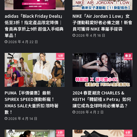
adidas「Black Friday Deals」
NIKE「Air Jordan 1 Low」女
低至3折！指定產品限定降價｜
子運動鞋愛好者必備之選！新會
會員再享折上9折 超值入手經典
員可獲得 NIKE 專屬手提袋
單品！
2026 年 4 月 16 日
2026 年 4 月 22 日
PUMA【半價優惠】最新
2024 春夏潮流 CHARLES &
SPIREX SPEED運動新寵！
KEITH「韓韶禧 x Petra」如何
XMAS SALE大量折扣 限時著
讓它成為全球時尚必備單品？
數！
2026 年 4 月 2 日
2026 年 4 月 14 日