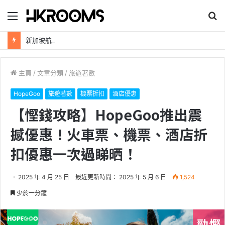
目
搜
錄
尋
新加坡航空【2026年全球航線大優惠】樟宜機場世界級設施帶您環遊世界！
主頁
/
文章分類
/
旅遊著數
HopeGoo
旅遊著數
機票折扣
酒店優惠
【慳錢攻略】HopeGoo推出震
撼優惠！火車票、機票、酒店折
扣優惠一次過睇晒！
2025 年 4 月 25 日
最近更新時間： 2025 年 5 月 6 日
1,524
少於一分鐘