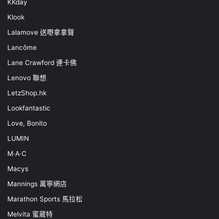
KKday
Klook
Lalamove 送嘢拿拿聲
Lancôme
Lane Crawford 連卡佛
Lenovo 聯想
LetzShop.hk
Lookfantastic
Love, Bonito
LUMIN
M·A·C
Macys
Mannings 萬寧網店
Marathon Sports 馬拉松
Melvita 蜜葳特