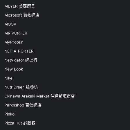
MEYER 美亞廚具
Microsoft 微軟網店
MOOV
MR PORTER
MyProtein
NET-A-PORTER
Netvigator 網上行
New Look
Nike
NutriGreen 綠養坊
Okinawa Arakaki Market 沖繩新垣商店
Parknshop 百佳網店
Pinkoi
Pizza Hut 必勝客