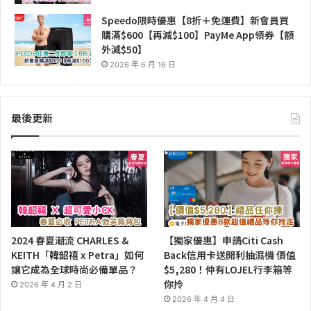
Speedo限時優惠【8折＋免運費】新會員買
購滿$600【再減$100】PayMe App領券【額
外減$50】
2026 年 6 月 16 日
最後更新
2024 春夏潮流 CHARLES &
【獨家優惠】申請Citi Cash
KEITH「韓韶禧 x Petra」如何
Back信用卡送開利抽濕機 價值
讓它成為全球時尚必備單品？
$5,280！仲有LOJEL行李箱等
你拎
2026 年 4 月 2 日
2026 年 4 月 4 日