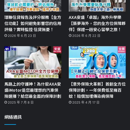
環聯信貸報告及評分服務【全方
AXA安盛「卓越」海外升學樂
位功能】如何避免影響您的信用
【築夢海外，您的全方位保障夥
評級？實時監控 信貸無憂！
伴】保證一趟安心留學之旅！
2026 年 6 月 23 日
2026 年 6 月 22 日
馬路上的守護神！為什麼AXA安
【意外保險大革新】首創全方位
盛iMotor是您最理想的汽車保
保障計劃，一年保費低至幾百
險選擇？給您最全面的保障計劃
蚊！賠償加埋傳染病保障
2025 年 7 月 8 日
2025 年 4 月 17 日
網絡通訊