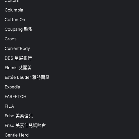
Coltorti
Columbia
Cotton On
Coupang 酷澎
Crocs
CurrentBody
DBS 星展銀行
Elemis 艾麗美
Estée Lauder 雅詩蘭黛
Expedia
FARFETCH
FILA
Friso 美素佳兒
Friso 美素佳兒媽咪會
Gentle Herd