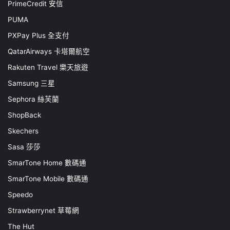
PrimeCredit 安信
PUMA
PXPay Plus 全支付
QatarAirways 卡塔爾航空
Rakuten Travel 樂天旅遊
Samsung 三星
Sephora 絲芙蘭
ShopBack
Skechers
Sasa 莎莎
SmarTone Home 數碼通
SmarTone Mobile 數碼通
Speedo
Strawberrynet 草莓網
The Hut