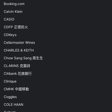
Booking.com
Calvin Klein
CASIO
CDFP 正德防火
CDKeys
Cellarmaster Wines
CHARLES & KEITH
Chow Sang Sang 周生生
CLARINS 克蘭詩
Citibank 花旗銀行
Clinique
CMHK 中國移動
Coggles
COLE HAAN