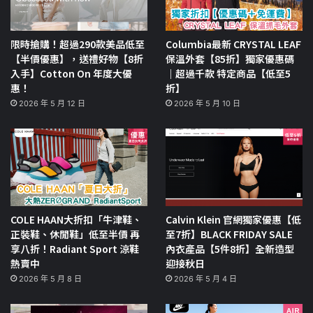
限時搶購！超過290款美品低至
Columbia最新 CRYSTAL LEAF
【半價優惠】，送禮好物【8折
保溫外套【85折】獨家優惠碼
入手】Cotton On 年度大優
｜超過千款 特定商品【低至5
惠！
折】
2026 年 5 月 12 日
2026 年 5 月 10 日
COLE HAAN大折扣「牛津鞋、
Calvin Klein 官網獨家優惠【低
正裝鞋、休閒鞋」低至半價 再
至7折】BLACK FRIDAY SALE
享八折！Radiant Sport 涼鞋
內衣產品【5件8折】全新造型
熱賣中
迎接秋日
2026 年 5 月 8 日
2026 年 5 月 4 日