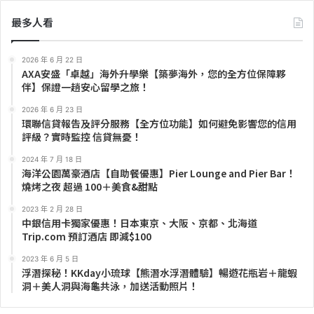
最多人看
2026 年 6 月 22 日
AXA安盛「卓越」海外升學樂【築夢海外，您的全方位保障夥
伴】保證一趟安心留學之旅！
2026 年 6 月 23 日
環聯信貸報告及評分服務【全方位功能】如何避免影響您的信用
評級？實時監控 信貸無憂！
2024 年 7 月 18 日
海洋公園萬豪酒店【自助餐優惠】Pier Lounge and Pier Bar！
燒烤之夜 超過 100＋美食&甜點
2023 年 2 月 28 日
中銀信用卡獨家優惠！日本東京、大阪、京都、北海道
Trip.com 預訂酒店 即減$100
2023 年 6 月 5 日
浮潛探秘！KKday小琉球【熊潛水浮潛體驗】暢遊花瓶岩＋龍蝦
洞＋美人洞與海龜共泳，加送活動照片！