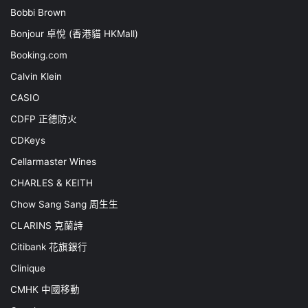
Bobbi Brown
Bonjour 卓悅 (香港貓 HKMall)
Booking.com
Calvin Klein
CASIO
CDFP 正德防火
CDKeys
Cellarmaster Wines
CHARLES & KEITH
Chow Sang Sang 周生生
CLARINS 克蘭詩
Citibank 花旗銀行
Clinique
CMHK 中國移動