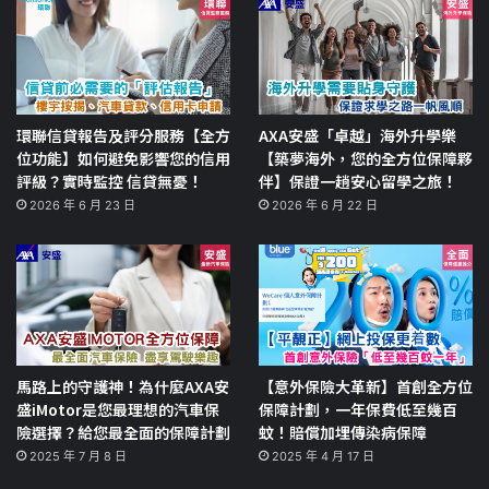
環聯信貸報告及評分服務【全方
AXA安盛「卓越」海外升學樂
位功能】如何避免影響您的信用
【築夢海外，您的全方位保障夥
評級？實時監控 信貸無憂！
伴】保證一趟安心留學之旅！
2026 年 6 月 23 日
2026 年 6 月 22 日
馬路上的守護神！為什麼AXA安
【意外保險大革新】首創全方位
盛iMotor是您最理想的汽車保
保障計劃，一年保費低至幾百
險選擇？給您最全面的保障計劃
蚊！賠償加埋傳染病保障
2025 年 7 月 8 日
2025 年 4 月 17 日