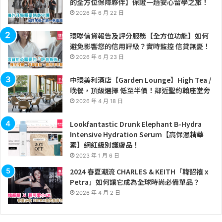
的全方位保障夥伴】保證一趟安心留學之旅！
2026 年 6 月 22 日
環聯信貸報告及評分服務【全方位功能】如何
避免影響您的信用評級？實時監控 信貸無憂！
2026 年 6 月 23 日
中環美利酒店【Garden Lounge】High Tea /
晚餐，頂級選擇 低至半價！鄰近聖約翰座堂旁
2026 年 4 月 18 日
Lookfantastic Drunk Elephant B-Hydra
Intensive Hydration Serum【高保濕精華
素】網紅級別護膚品！
2023 年 1 月 6 日
2024 春夏潮流 CHARLES & KEITH「韓韶禧 x
Petra」如何讓它成為全球時尚必備單品？
2026 年 4 月 2 日