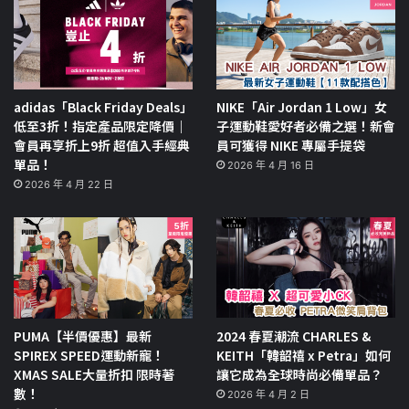
adidas「Black Friday Deals」
NIKE「Air Jordan 1 Low」女
低至3折！指定產品限定降價｜
子運動鞋愛好者必備之選！新會
會員再享折上9折 超值入手經典
員可獲得 NIKE 專屬手提袋
單品！
2026 年 4 月 16 日
2026 年 4 月 22 日
PUMA【半價優惠】最新
2024 春夏潮流 CHARLES &
SPIREX SPEED運動新寵！
KEITH「韓韶禧 x Petra」如何
XMAS SALE大量折扣 限時著
讓它成為全球時尚必備單品？
數！
2026 年 4 月 2 日