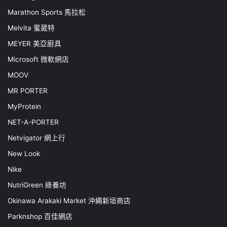
Marathon Sports 馬拉松
Melvita 蜜葳特
MEYER 美亞廚具
Microsoft 微軟網店
MOOV
MR PORTER
MyProtein
NET-A-PORTER
Netvigator 網上行
New Look
Nike
NutriGreen 綠養坊
Okinawa Arakaki Market 沖繩新垣商店
Parknshop 百佳網店