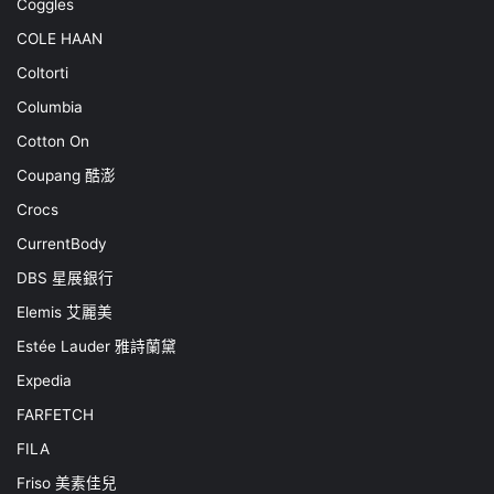
Coggles
COLE HAAN
Coltorti
Columbia
Cotton On
Coupang 酷澎
Crocs
CurrentBody
DBS 星展銀行
Elemis 艾麗美
Estée Lauder 雅詩蘭黛
Expedia
FARFETCH
FILA
Friso 美素佳兒