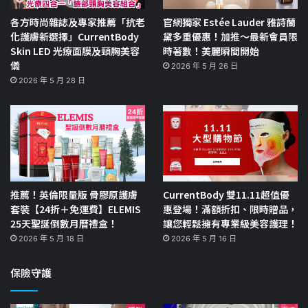
各方時尚雜誌及專家推薦「抗老
官網獨家 Estée Lauder 雅詩蘭
化護膚新選擇」CurrentBody
黛多重優惠！加推～最新會員限
Skin LED 光療面膜及頸胸美容
時著數！美麗瞬間開始
儀
2026 年 5 月 26 日
2026 年 5 月 28 日
推薦！英倫限量版 骨膠原護膚
CurrentBody 雙11.11超值優
套裝【24折＋免運費】ELEMIS
惠登場！滿額折扣、限時贈品，
25天聖誕倒數月曆禮盒！
讓您輕鬆擁有專業級美容護理！
2026 年 5 月 18 日
2026 年 5 月 16 日
保險守護