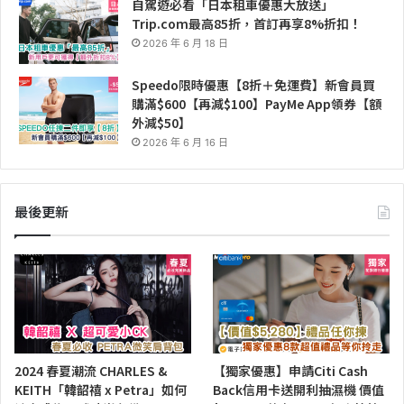
自駕遊必看「日本租車優惠大放送」
Trip.com最高85折，首訂再享8%折扣！
2026 年 6 月 18 日
Speedo限時優惠【8折＋免運費】新會員買
購滿$600【再減$100】PayMe App領券【額
外減$50】
2026 年 6 月 16 日
最後更新
2024 春夏潮流 CHARLES &
【獨家優惠】申請Citi Cash
KEITH「韓韶禧 x Petra」如何
Back信用卡送開利抽濕機 價值