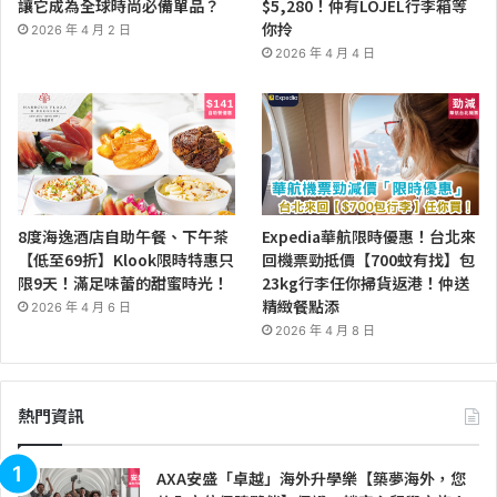
讓它成為全球時尚必備單品？
$5,280！仲有LOJEL行李箱等
你拎
2026 年 4 月 2 日
2026 年 4 月 4 日
8度海逸酒店自助午餐、下午茶
Expedia華航限時優惠！台北來
【低至69折】Klook限時特惠只
回機票勁抵價【700蚊有找】包
限9天！滿足味蕾的甜蜜時光！
23kg行李任你掃貨返港！仲送
精緻餐點添
2026 年 4 月 6 日
2026 年 4 月 8 日
熱門資訊
AXA安盛「卓越」海外升學樂【築夢海外，您