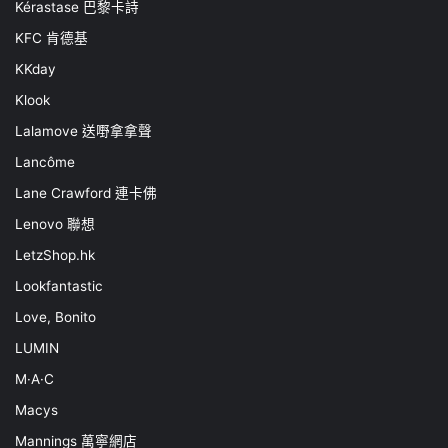
Kérastase 巴黎卡詩
KFC 肯德基
KKday
Klook
Lalamove 送嘢拿拿聲
Lancôme
Lane Crawford 連卡佛
Lenovo 聯想
LetzShop.hk
Lookfantastic
Love, Bonito
LUMIN
M·A·C
Macys
Mannings 萬寧網店