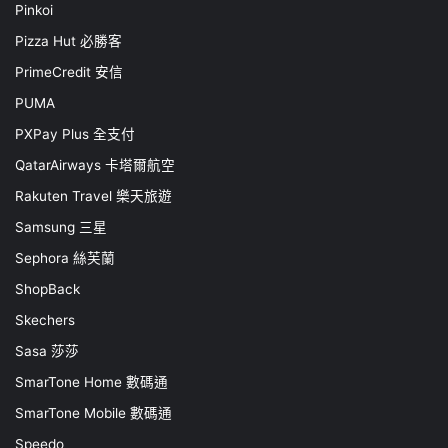
Pinkoi
Pizza Hut 必勝客
PrimeCredit 安信
PUMA
PXPay Plus 全支付
QatarAirways 卡塔爾航空
Rakuten Travel 樂天旅遊
Samsung 三星
Sephora 絲芙蘭
ShopBack
Skechers
Sasa 莎莎
SmarTone Home 數碼通
SmarTone Mobile 數碼通
Speedo