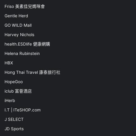
Friso 美素佳兒媽咪會
Gentle Herd
GO WILD Mall
Harvey Nichols
health.ESDlife 健康網購
Helena Rubinstein
HBX
Hong Thai Travel 康泰旅行社
HopeGoo
iclub 富薈酒店
iHerb
I.T | ITeSHOP.com
J SELECT
JD Sports