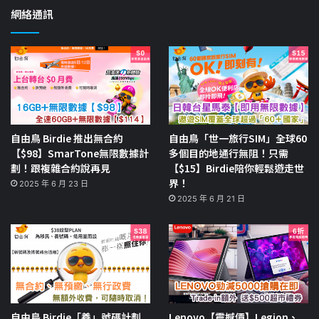
網絡通訊
自由鳥 Birdie 推出無合約
自由鳥「世一旅行SIM」全球60
【$98】SmarTone無限數據計
多個目的地通行無阻！只需
劃！跟複雜合約說再見
【$15】Birdie陪你輕鬆遊走世
界！
2025 年 6 月 23 日
2025 年 6 月 21 日
自由鳥 Birdie「養」號碼計劃
Lenovo【震撼價】Legion、