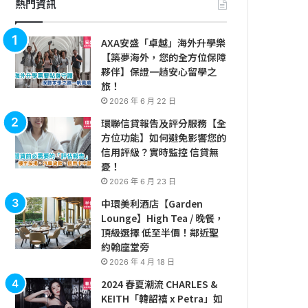
熱門資訊
AXA安盛「卓越」海外升學樂
【築夢海外，您的全方位保障
夥伴】保證一趟安心留學之
旅！
2026 年 6 月 22 日
環聯信貸報告及評分服務【全
方位功能】如何避免影響您的
信用評級？實時監控 信貸無
憂！
2026 年 6 月 23 日
中環美利酒店【Garden
Lounge】High Tea / 晚餐，
頂級選擇 低至半價！鄰近聖
約翰座堂旁
2026 年 4 月 18 日
2024 春夏潮流 CHARLES &
KEITH「韓韶禧 x Petra」如