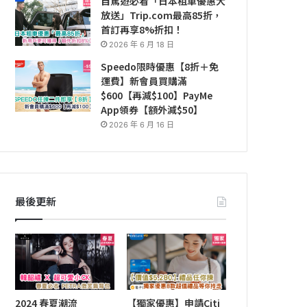
自駕遊必看「日本租車優惠大
放送」Trip.com最高85折，
首訂再享8%折扣！
2026 年 6 月 18 日
Speedo限時優惠【8折＋免
運費】新會員買購滿
$600【再減$100】PayMe
App領券【額外減$50】
2026 年 6 月 16 日
最後更新
2024 春夏潮流
【獨家優惠】申請Citi