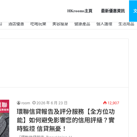
HKrooms主頁
最新優惠資訊
扣
酒店優惠
吃喝玩樂
美容瘦身
健康產品
個人護理
生活用品
room
2026 年 6 月 23 日
12,907
環聯信貸報告及評分服務【全方位功
能】如何避免影響您的信用評級？實
時監控 信貸無憂！