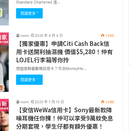
Standard Chartered 渣…
閱讀更多 ”
room
2026 年 4 月 4 日
1,365
【獨家優惠】申請Citi Cash Back信
用卡送開利抽濕機 價值$5,280！仲有
LOJEL行李箱等你拎
想搵張夠著數嘅信用卡？今次MoneyHe…
閱讀更多 ”
room
2025 年 7 月 15 日
1,486
【安信WeWa信用卡】Sony最新款降
噪耳機任你揀！仲可以享受9萬蚊免息
分期套現，學生仔都有額外優惠！