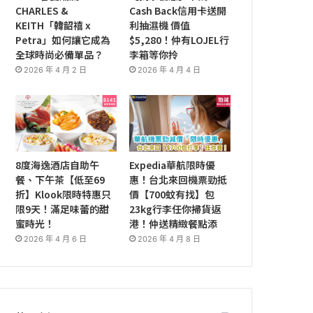
CHARLES &
Cash Back信用卡送開
KEITH「韓韶禧 x
利抽濕機 價值
Petra」如何讓它成為
$5,280！仲有LOJEL行
全球時尚必備單品？
李箱等你拎
2026 年 4 月 2 日
2026 年 4 月 4 日
8度海逸酒店自助午
Expedia華航限時優
餐、下午茶【低至69
惠！台北來回機票勁抵
折】Klook限時特惠只
價【700蚊有找】包
限9天！滿足味蕾的甜
23kg行李任你掃貨返
蜜時光！
港！仲送精緻餐點添
2026 年 4 月 6 日
2026 年 4 月 8 日