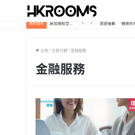
自駕遊必看「日本租車優惠大放送」Trip.com最高85折，首訂再享8%折扣！
旅遊著數
機票折
最新優惠
主頁
/
文章分類
/
金融服務
金融服務