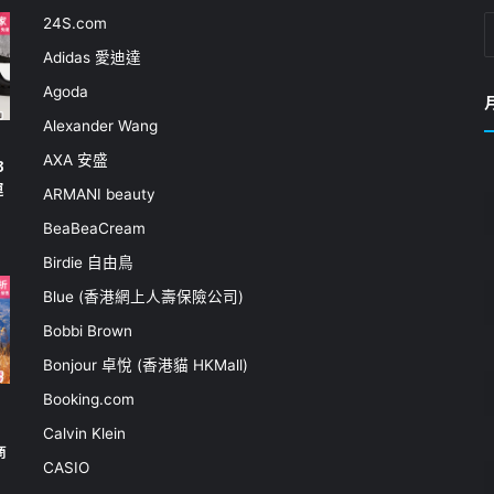
24S.com
Adidas 愛迪達
Agoda
Alexander Wang
AXA 安盛
3
運
ARMANI beauty
BeaBeaCream
Birdie 自由鳥
Blue (香港網上人壽保險公司)
Bobbi Brown
Bonjour 卓悅 (香港貓 HKMall)
Booking.com
Calvin Klein
商
CASIO