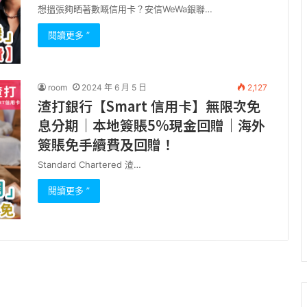
想搵張夠晒著數嘅信用卡？安信WeWa銀聯…
閱讀更多 ”
room
2024 年 6 月 5 日
2,127
渣打銀行【Smart 信用卡】無限次免
息分期｜本地簽賬5%現金回贈｜海外
簽賬免手續費及回贈！
Standard Chartered 渣…
閱讀更多 ”