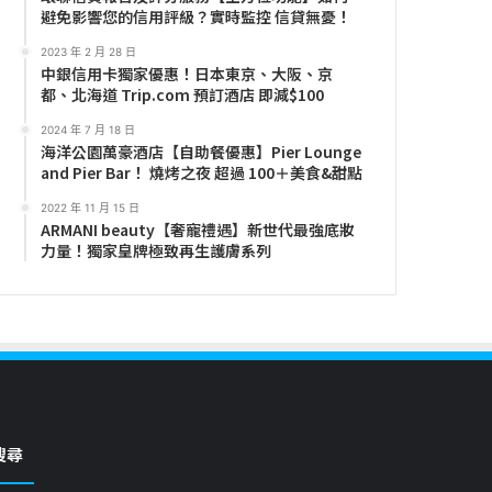
避免影響您的信用評級？實時監控 信貸無憂！
2023 年 2 月 28 日
中銀信用卡獨家優惠！日本東京、大阪、京
都、北海道 Trip.com 預訂酒店 即減$100
2024 年 7 月 18 日
海洋公園萬豪酒店【自助餐優惠】Pier Lounge
and Pier Bar！ 燒烤之夜 超過 100＋美食&甜點
2022 年 11 月 15 日
ARMANI beauty【奢寵禮遇】新世代最強底妝
力量！獨家皇牌極致再生護膚系列
搜尋