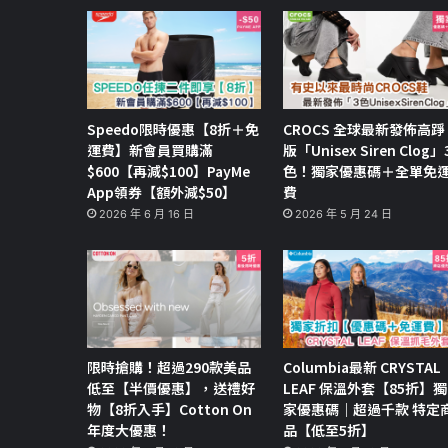
Speedo限時優惠【8折＋免
CROCS 全球最新發佈高踭
運費】新會員買購滿
版「Unisex Siren Clog」
$600【再減$100】PayMe
色！獨家優惠碼＋全單免
App領券【額外減$50】
費
2026 年 6 月 16 日
2026 年 5 月 24 日
限時搶購！超過290款美品
Columbia最新 CRYSTAL
低至【半價優惠】，送禮好
LEAF 保溫外套【85折】獨
物【8折入手】Cotton On
家優惠碼｜超過千款 特定
年度大優惠！
品【低至5折】