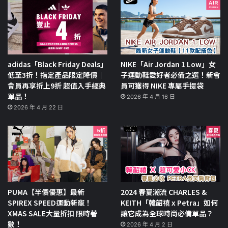
adidas「Black Friday Deals」
NIKE「Air Jordan 1 Low」女
低至3折！指定產品限定降價｜
子運動鞋愛好者必備之選！新會
會員再享折上9折 超值入手經典
員可獲得 NIKE 專屬手提袋
單品！
2026 年 4 月 16 日
2026 年 4 月 22 日
PUMA【半價優惠】最新
2024 春夏潮流 CHARLES &
SPIREX SPEED運動新寵！
KEITH「韓韶禧 x Petra」如何
XMAS SALE大量折扣 限時著
讓它成為全球時尚必備單品？
數！
2026 年 4 月 2 日