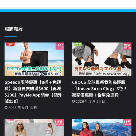
服飾鞋履
Speedo限時優惠【8折＋免運
CROCS 全球最新發佈高踭版
費】新會員買購滿$600【再減
「Unisex Siren Clog」3色！
$100】PayMe App領券【額外
獨家優惠碼＋全單免運費
減$50】
2026 年 5 月 24 日
2026 年 6 月 16 日