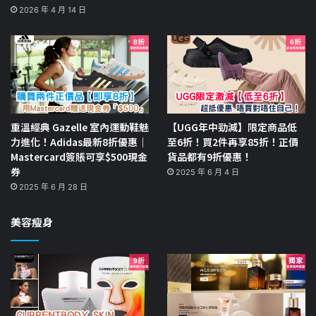
2026 年 4 月 14 日
重溫經典 Gazelle 室內運動鞋魅
【UGG年中勁減】限定商品低
力進化！Adidas最新8折優惠｜
至6折！買2件再享85折！正價
Mastercard簽賬可享$500現金
貨品都有9折優惠！
券
2025 年 6 月 4 日
2025 年 6 月 28 日
美容瘦身