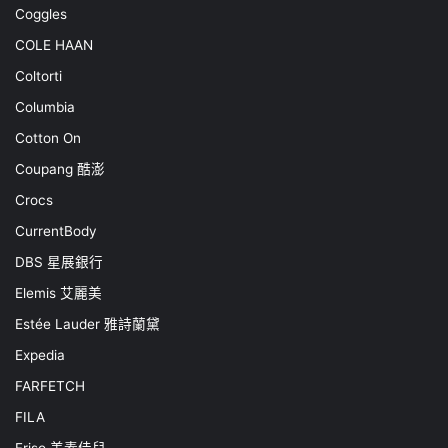
Coggles
COLE HAAN
Coltorti
Columbia
Cotton On
Coupang 酷澎
Crocs
CurrentBody
DBS 星展銀行
Elemis 艾麗美
Estée Lauder 雅詩蘭黛
Expedia
FARFETCH
FILA
Friso 美素佳兒