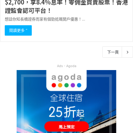
$2,700，享8.4%息率！零佣金買賣股票！香港
證監會認可平台！
想話你知長橋證券而家有個勁抵嘅開戶優惠！…
閱讀更多 ”
下一頁
Ads - Agoda