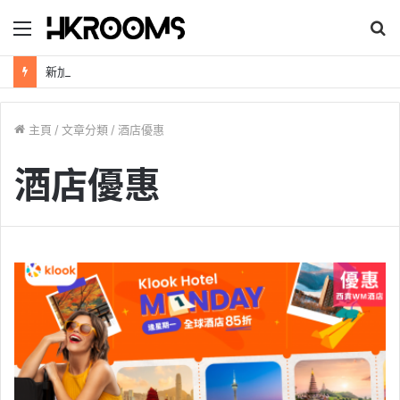
目
錄
新加坡航空【2026年全球航線大優惠】樟宜機場世界級設施帶您環遊世界！
主頁
/
文章分類
/
酒店優惠
酒店優惠