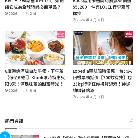
KEITH「韓韶禧 x Petra」如何
Back信用卡送開利抽濕機 價值
讓它成為全球時尚必備單品？
$5,280！仲有LOJEL行李箱等
你拎
2026 年 4 月 2 日
2026 年 4 月 4 日
8度海逸酒店自助午餐、下午茶
Expedia華航限時優惠！台北來
【低至69折】Klook限時特惠只
回機票勁抵價【700蚊有找】包
限9天！滿足味蕾的甜蜜時光！
23kg行李任你掃貨返港！仲送
精緻餐點添
2026 年 4 月 6 日
2026 年 4 月 8 日
熱門資訊
AXA安盛「卓越」海外升學樂【築夢海外，您