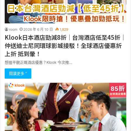
room
2026 年 6 月 10 日
1,829
Klook日本酒店勁減8折｜台灣酒店低至45折｜
仲送迪士尼同環球影城接駁！全球酒店優惠折
上折 抵到暈！
想搵平靚正嘅酒店優惠？Klook 今次推…
閱讀更多 ”