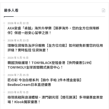
最多人看
2026 年 6 月 22 日
AXA安盛「卓越」海外升學樂【築夢海外，您的全方位保障夥
伴】保證一趟安心留學之旅！
2026 年 6 月 23 日
環聯信貸報告及評分服務【全方位功能】如何避免影響您的信用
評級？實時監控 信貸無憂！
2024 年 5 月 15 日
韓國頂級護理！TONYBLACK登陸香港【快閃優惠$199】
TONYMOLY全球首間韓式美容中心！
2024 年 7 月 25 日
匠の彩 今治白櫻系列【臉巾 手帕 2件木禮盒套裝】
BeaBeaCream日本直送優惠
2023 年 8 月 15 日
極限挑戰與浪漫體驗，澳門觀光塔【煙花匯演】多項優惠套票登
場！Klook獨家優惠！