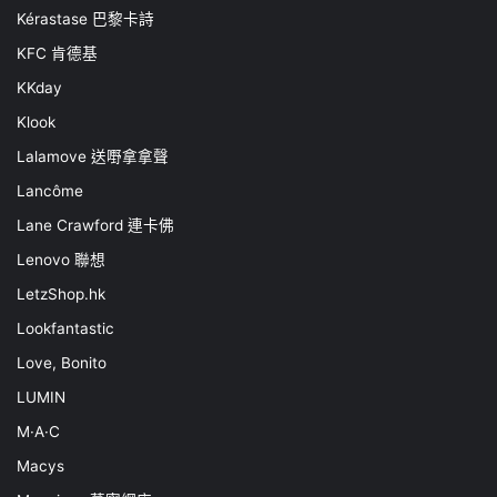
Kérastase 巴黎卡詩
KFC 肯德基
KKday
Klook
Lalamove 送嘢拿拿聲
Lancôme
Lane Crawford 連卡佛
Lenovo 聯想
LetzShop.hk
Lookfantastic
Love, Bonito
LUMIN
M·A·C
Macys