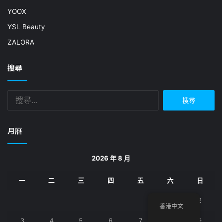
YOOX
YSL Beauty
ZALORA
搜尋
搜
尋
關
鍵
月曆
字:
2026 年 8 月
一
二
三
四
五
六
日
1
2
香港中文
3
4
5
6
7
8
9