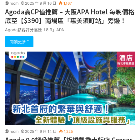
room
2025 年 9 月 16 日
1,167
Agoda高CP值推薦 – 大阪APA Hotel 每晚價格
底至【$390】南場區「惠美須町站」旁邊！
Agoda顧客評分高達「8.9」APA …
閱讀更多 ”
room
2025 年 9 月 14 日
1,225
Agoda 9.0評分推薦「板橋凱撒大飯店 Caesar