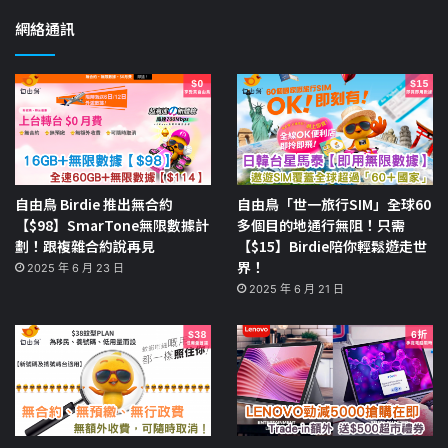
網絡通訊
自由鳥 Birdie 推出無合約
自由鳥「世一旅行SIM」全球60
【$98】SmarTone無限數據計
多個目的地通行無阻！只需
劃！跟複雜合約說再見
【$15】Birdie陪你輕鬆遊走世
界！
2025 年 6 月 23 日
2025 年 6 月 21 日