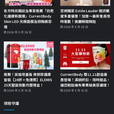
各方時尚雜誌及專家推薦「抗老
官網獨家 Estée Lauder 雅詩蘭
化護膚新選擇」CurrentBody
黛多重優惠！加推～最新會員限
Skin LED 光療面膜及頸胸美容
時著數！美麗瞬間開始
儀
2026 年 5 月 26 日
2026 年 5 月 28 日
推薦！英倫限量版 骨膠原護膚
CurrentBody 雙11.11超值優
套裝【24折＋免運費】ELEMIS
惠登場！滿額折扣、限時贈品，
25天聖誕倒數月曆禮盒！
讓您輕鬆擁有專業級美容護理！
2026 年 5 月 18 日
2026 年 5 月 16 日
保險守護