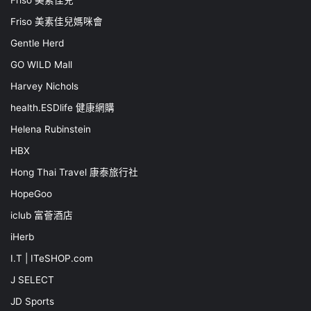
Friso 美素佳兒媽咪會
Gentle Herd
GO WILD Mall
Harvey Nichols
health.ESDlife 健康網購
Helena Rubinstein
HBX
Hong Thai Travel 康泰旅行社
HopeGoo
iclub 富薈酒店
iHerb
I.T | ITeSHOP.com
J SELECT
JD Sports