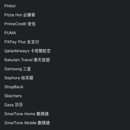
Pinkoi
Pizza Hut 必勝客
PrimeCredit 安信
PUMA
PXPay Plus 全支付
QatarAirways 卡塔爾航空
Rakuten Travel 樂天旅遊
Samsung 三星
Sephora 絲芙蘭
ShopBack
Skechers
Sasa 莎莎
SmarTone Home 數碼通
SmarTone Mobile 數碼通