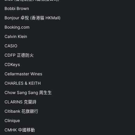
Bobbi Brown
Bonjour 卓悅 (香港貓 HKMall)
Booking.com
Calvin Klein
CASIO
CDFP 正德防火
CDKeys
Cellarmaster Wines
CHARLES & KEITH
Chow Sang Sang 周生生
CLARINS 克蘭詩
Citibank 花旗銀行
Clinique
CMHK 中國移動