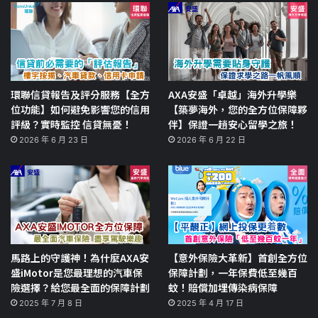
環聯信貸報告及評分服務【全方
AXA安盛「卓越」海外升學樂
位功能】如何避免影響您的信用
【築夢海外，您的全方位保障夥
評級？實時監控 信貸無憂！
伴】保證一趟安心留學之旅！
2026 年 6 月 23 日
2026 年 6 月 22 日
馬路上的守護神！為什麼AXA安
【意外保險大革新】首創全方位
盛iMotor是您最理想的汽車保
保障計劃，一年保費低至幾百
險選擇？給您最全面的保障計劃
蚊！賠償加埋傳染病保障
2025 年 7 月 8 日
2025 年 4 月 17 日