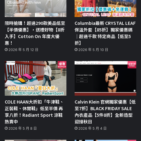
限時搶購！超過290款美品低至
Columbia最新 CRYSTAL LEAF
【半價優惠】，送禮好物【8折
保溫外套【85折】獨家優惠碼
入手】Cotton On 年度大優
｜超過千款 特定商品【低至5
惠！
折】
2026 年 5 月 12 日
2026 年 5 月 10 日
COLE HAAN大折扣「牛津鞋、
Calvin Klein 官網獨家優惠【低
正裝鞋、休閒鞋」低至半價 再
至7折】BLACK FRIDAY SALE
享八折！Radiant Sport 涼鞋
內衣產品【5件8折】全新造型
熱賣中
迎接秋日
2026 年 5 月 8 日
2026 年 5 月 4 日