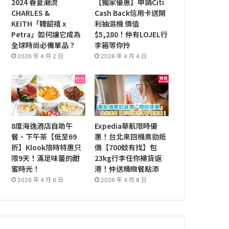
2024 春夏潮流
【獨家優惠】申請Citi
CHARLES &
Cash Back信用卡送開
KEITH「韓韶禧 x
利抽濕機 價值
Petra」如何讓它成為
$5,280！仲有LOJEL行
全球時尚必備單品？
李箱等你拎
2026 年 4 月 2 日
2026 年 4 月 4 日
8度海逸酒店自助午
Expedia華航限時優
餐、下午茶【低至69
惠！台北來回機票勁抵
折】Klook限時特惠只
價【700蚊有找】包
限9天！滿足味蕾的甜
23kg行李任你掃貨返
蜜時光！
港！仲送精緻餐點添
2026 年 4 月 6 日
2026 年 4 月 8 日