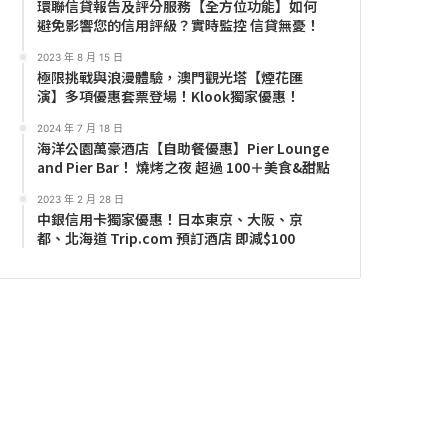
環聯信貸報告及評分服務【全方位功能】如何
避免影響您的信用評級？實時監控 信貸無憂！
2023 年 8 月 15 日
極限挑戰與浪漫體驗，澳門觀光塔【煙花匯
演】多項優惠套票登場！Klook獨家優惠！
2024 年 7 月 18 日
海洋公園萬豪酒店【自助餐優惠】Pier Lounge
and Pier Bar！ 燒烤之夜 超過 100＋美食&甜點
2023 年 2 月 28 日
中銀信用卡獨家優惠！日本東京、大阪、京
都、北海道 Trip.com 預訂酒店 即減$100