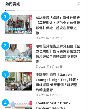
熱門資訊
AXA安盛「卓越」海外升學樂
【築夢海外，您的全方位保障
夥伴】保證一趟安心留學之
旅！
2026 年 6 月 22 日
環聯信貸報告及評分服務【全
方位功能】如何避免影響您的
信用評級？實時監控 信貸無
憂！
2026 年 6 月 23 日
中環美利酒店【Garden
Lounge】High Tea / 晚餐，
頂級選擇 低至半價！鄰近聖
約翰座堂旁
2026 年 4 月 18 日
Lookfantastic Drunk
Elephant B-Hydra