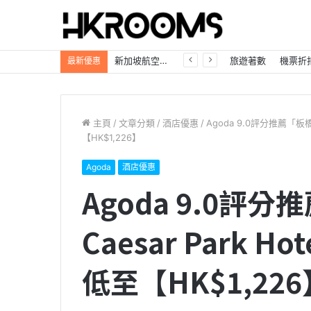
自駕遊必看「日本租車優惠大放送」Trip.com最高85折，首訂再享8%折扣！
旅遊著數
機票折
最新優惠
主頁
/
文章分類
/
酒店優惠
/
Agoda 9.0評分推薦「板橋凱
【HK$1,226】
Agoda
酒店優惠
Agoda 9.0評
Caesar Park H
低至【HK$1,226