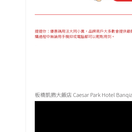
提提你：優惠碼用法大同小異，品牌商戶大多數會提供最簡單方法
購過程中無論用手機抑或電腦都可以輕鬆用到。
板橋凱撒大飯店 Caesar Park Hotel Ban