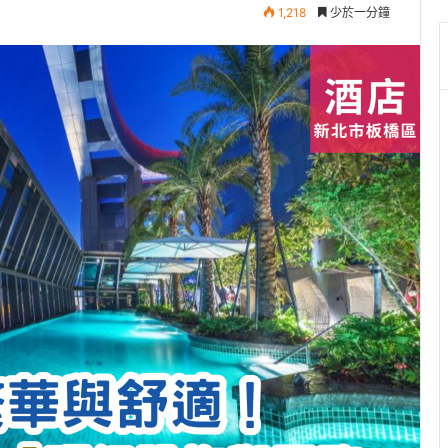
1,218
少於一分鐘