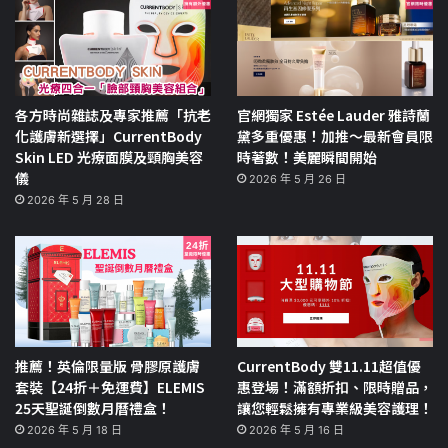
各方時尚雜誌及專家推薦「抗老
官網獨家 Estée Lauder 雅詩蘭
化護膚新選擇」CurrentBody
黛多重優惠！加推～最新會員限
Skin LED 光療面膜及頸胸美容
時著數！美麗瞬間開始
儀
2026 年 5 月 26 日
2026 年 5 月 28 日
推薦！英倫限量版 骨膠原護膚
CurrentBody 雙11.11超值優
套裝【24折＋免運費】ELEMIS
惠登場！滿額折扣、限時贈品，
25天聖誕倒數月曆禮盒！
讓您輕鬆擁有專業級美容護理！
2026 年 5 月 18 日
2026 年 5 月 16 日