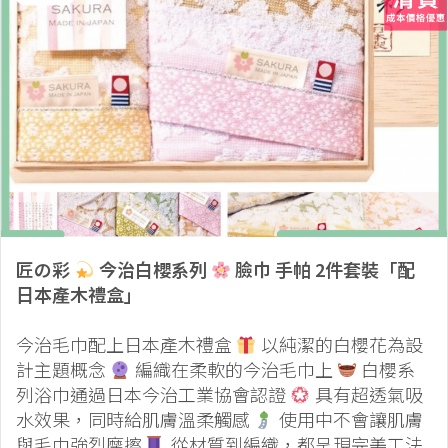
匠の彩
今治白櫻系列
臉巾 手帕 2件套裝「配
日本產木禮盒」
今治毛巾配上日本產木禮盒
以純潔的白櫻花為設
計主題概念
編織在柔軟的今治毛巾上
白櫻系
列浴巾通過日本今治工業協會認證
具有超透氣吸
水效果，同時給肌膚溫柔觸感
使用中不會讓肌膚
與毛巾強烈摩擦
從材質到編織，都呈現完美工法