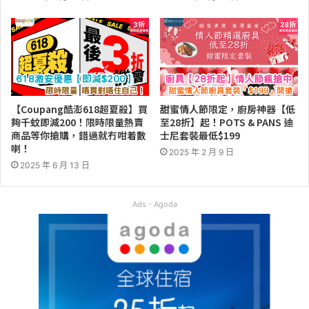
【Coupang酷澎618超夏殺】買
甜蜜情人節限定，廚房神器【低
夠千蚊即減200！限時限量熱賣
至28折】起！POTS & PANS 迪
商品等你搶購，錯過就冇咁着數
士尼套裝最低$199
喇！
2025 年 2 月 9 日
2025 年 6 月 13 日
Ads - Agoda