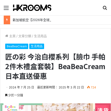
目
搜
錄
尋
新加坡航空【2026年全球航線大優惠】樟宜機場世界級設施帶您環遊世界！
主頁
/
文章分類
/
生活用品
BeaBeaCream
生活用品
匠の彩 今治白櫻系列【臉巾 手帕
2件木禮盒套裝】BeaBeaCream
日本直送優惠
2024 年 7 月 25 日
最近更新時間： 2025 年 3 月 22 日
724
少於一分鐘