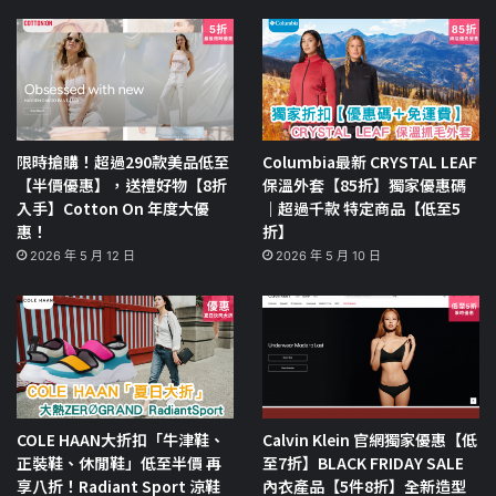
限時搶購！超過290款美品低至
Columbia最新 CRYSTAL LEAF
【半價優惠】，送禮好物【8折
保溫外套【85折】獨家優惠碼
入手】Cotton On 年度大優
｜超過千款 特定商品【低至5
惠！
折】
2026 年 5 月 12 日
2026 年 5 月 10 日
COLE HAAN大折扣「牛津鞋、
Calvin Klein 官網獨家優惠【低
正裝鞋、休閒鞋」低至半價 再
至7折】BLACK FRIDAY SALE
享八折！Radiant Sport 涼鞋
內衣產品【5件8折】全新造型