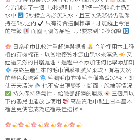
今治制定了一個「5秒規則」：即把一條幹毛巾扔到
水中
5秒鐘之內必沉入水，且三次洗滌後仍能保
持在5秒之內
只有符合這個標準，才能縫上今治
的標籤
而國內優等品毛巾只要求到10秒沉降
日系毛巾比較注重舒適與親膚
今治採用本土種
植的有機棉花，以當地優質水源山泉水來漂洗
又
經過天然的日曬處理，過程中不添加任何化學添加劑
最終生產出來的毛巾觸感細膩又柔軟，有着天然
的顏色和味道
毛圈毛巾的掉毛率僅為≤0.2%，即
使天天清洗
也不會出現變糙、斷面、脫線等情況
持久保持透氣性，給臉部舒適的觸感
三個月以
下的嬰兒也能放心使用
高品質毛巾配上日本產木
禮盒更使它成為送禮最佳選擇。