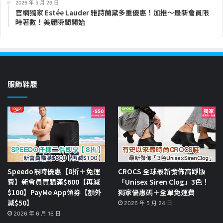
2026 年 5 月 26 日
官網獨家 Estée Lauder 雅詩蘭黛多重優惠！加推～最新會員限
時著數！美麗瞬間開始
服飾鞋履
Speedo限時優惠【8折＋免運
CROCS 全球最新發佈高踭版
費】新會員買購滿$600【再減
「Unisex Siren Clog」3色！
$100】PayMe App領券【額外
獨家優惠碼＋全單免運費
減$50】
2026 年 5 月 24 日
2026 年 6 月 16 日