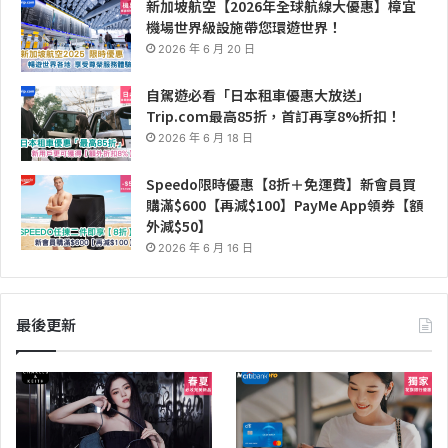
新加坡航空【2026年全球航線大優惠】樟宜
機場世界級設施帶您環遊世界！
2026 年 6 月 20 日
自駕遊必看「日本租車優惠大放送」
Trip.com最高85折，首訂再享8%折扣！
2026 年 6 月 18 日
Speedo限時優惠【8折＋免運費】新會員買
購滿$600【再減$100】PayMe App領券【額
外減$50】
2026 年 6 月 16 日
最後更新