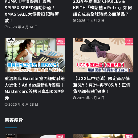
PUMA【半價優惠】最新
2024 春夏潮流 CHARLES &
SPIREX SPEED運動新寵！
KEITH「韓韶禧 x Petra」如何
XMAS SALE大量折扣 限時著
讓它成為全球時尚必備單品？
數！
2026 年 4 月 2 日
2026 年 4 月 14 日
重溫經典 Gazelle 室內運動鞋魅
【UGG年中勁減】限定商品低
力進化！Adidas最新8折優惠｜
至6折！買2件再享85折！正價
Mastercard簽賬可享$500現金
貨品都有9折優惠！
券
2025 年 6 月 4 日
2025 年 6 月 28 日
美容瘦身