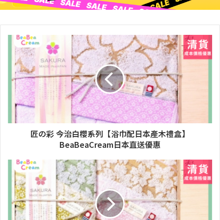
匠の彩 今治白櫻系列【浴巾配日本產木禮盒】
BeaBeaCream日本直送優惠