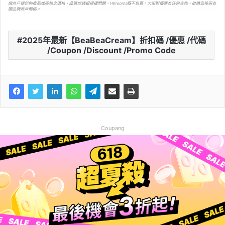
2025年最新【BeaBeaCream】折扣碼 /優惠 /代碼
/Coupon /Discount /Promo Code
Coupang