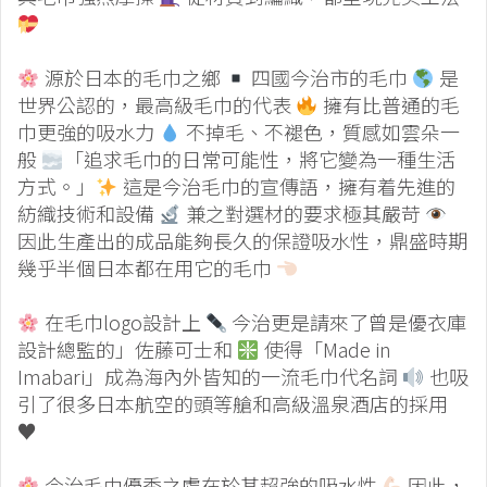
源於日本的毛巾之鄉
四國今治市的毛巾
是
世界公認的，最高級毛巾的代表
擁有比普通的毛
巾更強的吸水力
不掉毛、不褪色，質感如雲朵一
般
「追求毛巾的日常可能性，將它變為一種生活
方式。」
這是今治毛巾的宣傳語，擁有着先進的
紡織技術和設備
兼之對選材的要求極其嚴苛
因此生產出的成品能夠長久的保證吸水性，鼎盛時期
幾乎半個日本都在用它的毛巾
在毛巾logo設計上
今治更是請來了曾是優衣庫
設計總監的」佐藤可士和
使得「Made in
Imabari」成為海內外皆知的一流毛巾代名詞
也吸
引了很多日本航空的頭等艙和高級溫泉酒店的採用
♥️
今治毛巾優秀之處在於其超強的吸水性
因此，