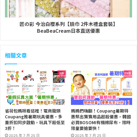
匠の彩 今治白櫻系列【臉巾 2件木禮盒套裝】
BeaBeaCream日本直送優惠
相關文章
省荷包媽咪看這裡！電商龍頭
媽媽們嗨翻！Coupang暑期特
Coupang推暑期玩具優惠，多
惠祭出寶寶用品超殺優惠，韓國
重折扣同步啟動，玩具下殺低至
必買BOSOMI有機棉尿布，限時
3折！
限量要搶要快！
2025 年 7 月 25 日
2025 年 7 月 25 日