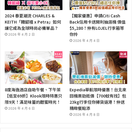
2024 春夏潮流 CHARLES &
【獨家優惠】申請Citi Cash
KEITH「韓韶禧 x Petra」如何
Back信用卡送開利抽濕機 價值
讓它成為全球時尚必備單品？
$5,280！仲有LOJEL行李箱等
你拎
2026 年 4 月 2 日
2026 年 4 月 4 日
8度海逸酒店自助午餐、下午茶
Expedia華航限時優惠！台北來
【低至69折】Klook限時特惠只
回機票勁抵價【700蚊有找】包
限9天！滿足味蕾的甜蜜時光！
23kg行李任你掃貨返港！仲送
精緻餐點添
2026 年 4 月 6 日
2026 年 4 月 8 日