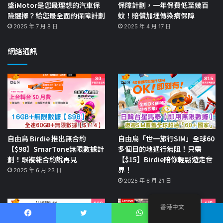
盛iMotor是您最理想的汽車保
保障計劃，一年保費低至幾百
險選擇？給您最全面的保障計劃
蚊！賠償加埋傳染病保障
2025 年 7 月 8 日
2025 年 4 月 17 日
網絡通訊
自由鳥 Birdie 推出無合約
自由鳥「世一旅行SIM」全球60
【$98】SmarTone無限數據計
多個目的地通行無阻！只需
劃！跟複雜合約說再見
【$15】Birdie陪你輕鬆遊走世
界！
2025 年 6 月 23 日
2025 年 6 月 21 日
香港中文
Facebook
推特
WhatsApp
電報