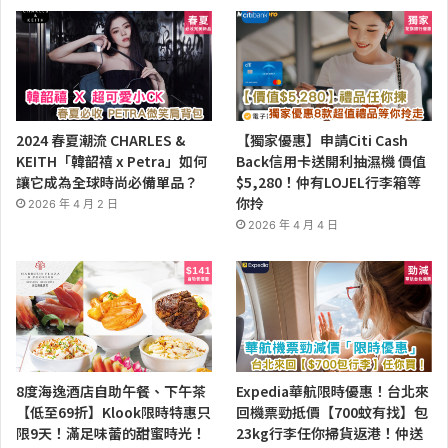
2024 春夏潮流 CHARLES &
【獨家優惠】申請Citi Cash
KEITH「韓韶禧 x Petra」如何
Back信用卡送開利抽濕機 價值
讓它成為全球時尚必備單品？
$5,280！仲有LOJEL行李箱等
你拎
2026 年 4 月 2 日
2026 年 4 月 4 日
8度海逸酒店自助午餐、下午茶
Expedia華航限時優惠！台北來
【低至69折】Klook限時特惠只
回機票勁抵價【700蚊有找】包
限9天！滿足味蕾的甜蜜時光！
23kg行李任你掃貨返港！仲送