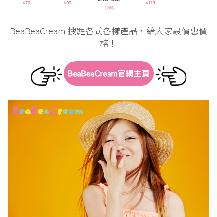
BeaBeaCream 搜羅各式各樣產品，給大家最價惠價
格！