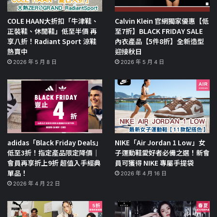
COLE HAAN大折扣「牛津鞋、
Calvin Klein 官網獨家優惠【低
正裝鞋、休閒鞋」低至半價 再
至7折】BLACK FRIDAY SALE
享八折！Radiant Sport 涼鞋
內衣產品【5件8折】全新造型
熱賣中
迎接秋日
2026 年 5 月 8 日
2026 年 5 月 4 日
adidas「Black Friday Deals」
NIKE「Air Jordan 1 Low」女
低至3折！指定產品限定降價｜
子運動鞋愛好者必備之選！新會
會員再享折上9折 超值入手經典
員可獲得 NIKE 專屬手提袋
單品！
2026 年 4 月 16 日
2026 年 4 月 22 日