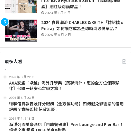
Intensive Hydration Serum【高保濕精華
素】網紅級別護膚品！
2023 年 1 月 6 日
2024 春夏潮流 CHARLES & KEITH「韓韶禧 x
Petra」如何讓它成為全球時尚必備單品？
2026 年 4 月 2 日
最多人看
2026 年 6 月 22 日
AXA安盛「卓越」海外升學樂【築夢海外，您的全方位保障夥
伴】保證一趟安心留學之旅！
2026 年 6 月 23 日
環聯信貸報告及評分服務【全方位功能】如何避免影響您的信用
評級？實時監控 信貸無憂！
2024 年 7 月 18 日
海洋公園萬豪酒店【自助餐優惠】Pier Lounge and Pier Bar！
燒烤之夜 超過 100＋美食&甜點