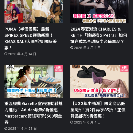
PUMA【半價優惠】最新
2024 春夏潮流 CHARLES &
SPIREX SPEED運動新寵！
KEITH「韓韶禧 x Petra」如何
XMAS SALE大量折扣 限時著
讓它成為全球時尚必備單品？
數！
2026 年 4 月 2 日
2026 年 4 月 14 日
重溫經典 Gazelle 室內運動鞋魅
【UGG年中勁減】限定商品低
力進化！Adidas最新8折優惠｜
至6折！買2件再享85折！正價
Mastercard簽賬可享$500現金
貨品都有9折優惠！
券
2025 年 6 月 4 日
2025 年 6 月 28 日