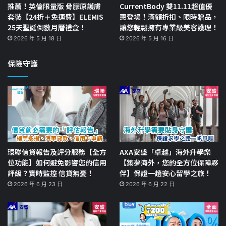
推薦！英倫限量版 骨膠原護膚
CurrentBody 雙11.11超值優
套裝【24折＋免運費】ELEMIS
惠登場！滿額折扣、限時贈品，
25天聖誕倒數月曆禮盒！
讓您輕鬆擁有專業級美容護理！
2026 年 5 月 18 日
2026 年 5 月 16 日
保險守護
環聯信貸報告及評分服務【全方
AXA安盛「卓越」海外升學樂
位功能】如何避免影響您的信用
【築夢海外，您的全方位保障夥
評級？實時監控 信貸無憂！
伴】保證一趟安心留學之旅！
2026 年 6 月 23 日
2026 年 6 月 22 日