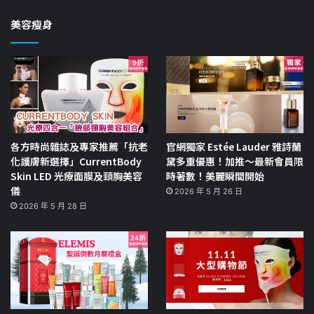
美容瘦身
各方時尚雜誌及專家推薦「抗老
官網獨家 Estée Lauder 雅詩蘭
化護膚新選擇」CurrentBody
黛多重優惠！加推～最新會員限
Skin LED 光療面膜及頸胸美容
時著數！美麗瞬間開始
儀
2026 年 5 月 26 日
2026 年 5 月 28 日