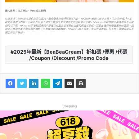
2025年最新【BeaBeaCream】折扣碼 /優惠 /代碼
/Coupon /Discount /Promo Code
Coupang