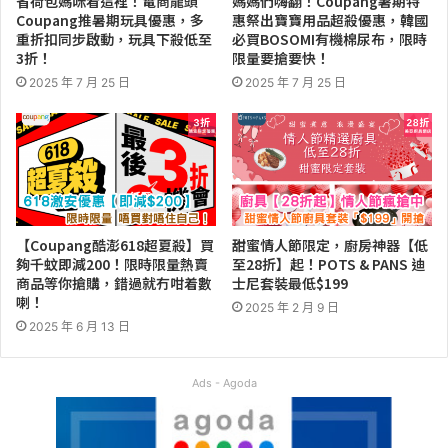
省荷包媽咪看這裡！電商龍頭
媽媽們嗨翻！Coupang暑期特
Coupang推暑期玩具優惠，多
惠祭出寶寶用品超殺優惠，韓國
重折扣同步啟動，玩具下殺低至
必買BOSOMI有機棉尿布，限時
3折！
限量要搶要快！
2025 年 7 月 25 日
2025 年 7 月 25 日
【Coupang酷澎618超夏殺】買
甜蜜情人節限定，廚房神器【低
夠千蚊即減200！限時限量熱賣
至28折】起！POTS & PANS 迪
商品等你搶購，錯過就冇咁着數
士尼套裝最低$199
喇！
2025 年 2 月 9 日
2025 年 6 月 13 日
Ads - Agoda