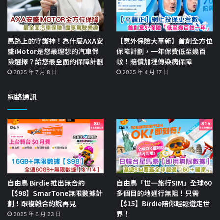
馬路上的守護神！為什麼AXA安
【意外保險大革新】首創全方位
盛iMotor是您最理想的汽車保
保障計劃，一年保費低至幾百
險選擇？給您最全面的保障計劃
蚊！賠償加埋傳染病保障
2025 年 7 月 8 日
2025 年 4 月 17 日
網絡通訊
自由鳥 Birdie 推出無合約
自由鳥「世一旅行SIM」全球60
【$98】SmarTone無限數據計
多個目的地通行無阻！只需
劃！跟複雜合約說再見
【$15】Birdie陪你輕鬆遊走世
界！
2025 年 6 月 23 日