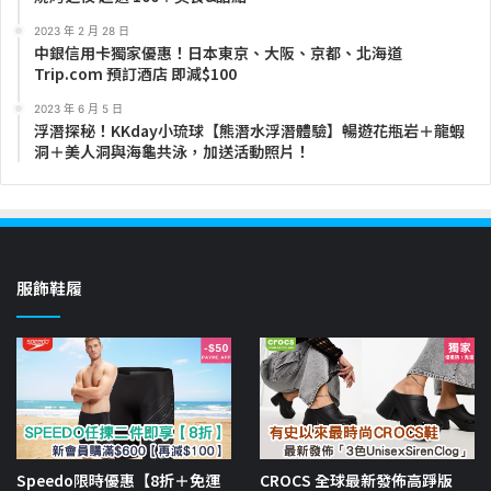
2023 年 2 月 28 日
中銀信用卡獨家優惠！日本東京、大阪、京都、北海道
Trip.com 預訂酒店 即減$100
2023 年 6 月 5 日
浮潛探秘！KKday小琉球【熊潛水浮潛體驗】暢遊花瓶岩＋龍蝦
洞＋美人洞與海龜共泳，加送活動照片！
服飾鞋履
Speedo限時優惠【8折＋免運
CROCS 全球最新發佈高踭版