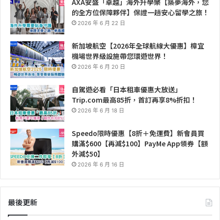
AXA安盛「卓越」海外升學樂【築夢海外，您
的全方位保障夥伴】保證一趟安心留學之旅！
2026 年 6 月 22 日
新加坡航空【2026年全球航線大優惠】樟宜
機場世界級設施帶您環遊世界！
2026 年 6 月 20 日
自駕遊必看「日本租車優惠大放送」
Trip.com最高85折，首訂再享8%折扣！
2026 年 6 月 18 日
Speedo限時優惠【8折＋免運費】新會員買
購滿$600【再減$100】PayMe App領券【額
外減$50】
2026 年 6 月 16 日
最後更新