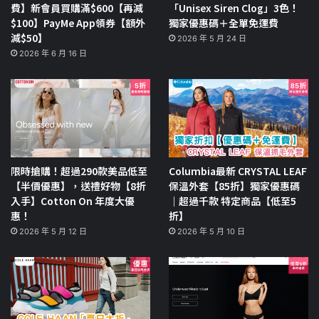
費】新會員買購滿$600【再減
「Unisex Siren Clog」3色！
$100】PayMe App領券【額外
獨家優惠碼＋全單免運費
減$50】
2026 年 5 月 24 日
2026 年 6 月 16 日
限時搶購！超過290款美品低至
Columbia最新 CRYSTAL LEAF
【半價優惠】，送禮好物【8折
保溫外套【85折】獨家優惠碼
入手】Cotton On 年度大優
｜超過千款 特定商品【低至5
惠！
折】
2026 年 5 月 12 日
2026 年 5 月 10 日