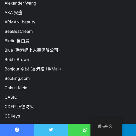
Alexander Wang
AXA 安盛
ARMANI beauty
BeaBeaCream
Birdie 自由鳥
Blue (香港網上人壽保險公司)
Bobbi Brown
Bonjour 卓悅 (香港貓 HKMall)
Booking.com
Calvin Klein
CASIO
CDFP 正德防火
CDKeys
Cellarmaster Wines
香港中文
CHARLES & KEITH
Facebook
推特
WhatsApp
電報