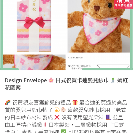
Design Envelope
日式祝賀卡連嬰兒紗巾
嫣紅
花圖案
祝賀親友喜獲麟兒的禮品
最合適的莫過於高品
質的嬰兒用紗巾帖了
這款嬰兒紗巾採用了老式
的日本紗布材料製成
沒有使用螢光染料
並且
由工匠精心編織
日本製造，三層織物採用 “日式
漂白” 處理，手感舒適
可以輕鬆地將其固定在嬰