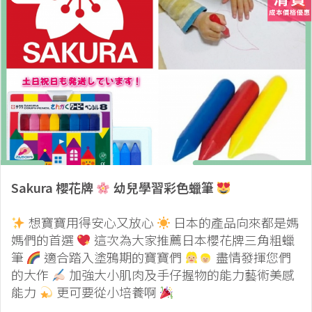
Sakura 櫻花牌
幼兒學習彩色蠟筆
想寶寶用得安心又放心
日本的產品向來都是媽
媽們的首選
這次為大家推薦日本櫻花牌三角粗蠟
筆
適合踏入塗鴉期的寶寶們
盡情發揮您們
的大作
加強大小肌肉及手仔握物的能力藝術美感
能力
更可要從小培養啊