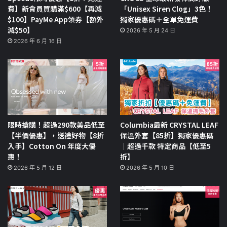
費】新會員買購滿$600【再減
「Unisex Siren Clog」3色！
$100】PayMe App領券【額外
獨家優惠碼＋全單免運費
減$50】
2026 年 5 月 24 日
2026 年 6 月 16 日
限時搶購！超過290款美品低至
Columbia最新 CRYSTAL LEAF
【半價優惠】，送禮好物【8折
保溫外套【85折】獨家優惠碼
入手】Cotton On 年度大優
｜超過千款 特定商品【低至5
惠！
折】
2026 年 5 月 12 日
2026 年 5 月 10 日