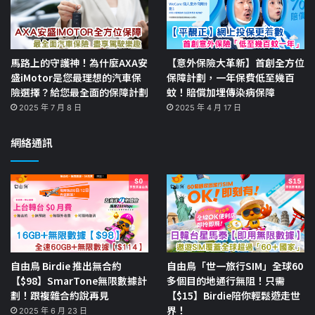
馬路上的守護神！為什麼AXA安
【意外保險大革新】首創全方位
盛iMotor是您最理想的汽車保
保障計劃，一年保費低至幾百
險選擇？給您最全面的保障計劃
蚊！賠償加埋傳染病保障
2025 年 7 月 8 日
2025 年 4 月 17 日
網絡通訊
自由鳥 Birdie 推出無合約
自由鳥「世一旅行SIM」全球60
【$98】SmarTone無限數據計
多個目的地通行無阻！只需
劃！跟複雜合約說再見
【$15】Birdie陪你輕鬆遊走世
界！
2025 年 6 月 23 日