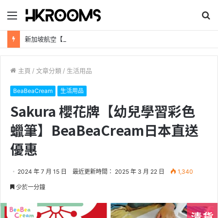
目
搜
錄
尋
新加坡航空【2026年全球航線大優惠】樟宜機場世界級設施帶您環遊世界！
主頁
/
文章分類
/
生活用品
BeaBeaCream
生活用品
Sakura 櫻花牌【幼兒學習彩色
蠟筆】BeaBeaCream日本直送
優惠
2024 年 7 月 15 日
最近更新時間： 2025 年 3 月 22 日
1,340
少於一分鐘