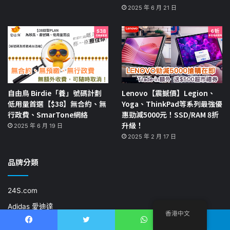
2025 年 6 月 21 日
自由鳥 Birdie「養」號碼計劃
Lenovo【震撼價】Legion、
低用量首選【$38】無合約、無
Yoga、ThinkPad等系列最強優
行政費、SmarTone網絡
惠勁減5000元！SSD/RAM 8折
升級！
2025 年 6 月 19 日
2025 年 2 月 17 日
品牌分類
24S.com
Adidas 愛迪達
香港中文
Agoda
Facebook
推特
WhatsApp
電報