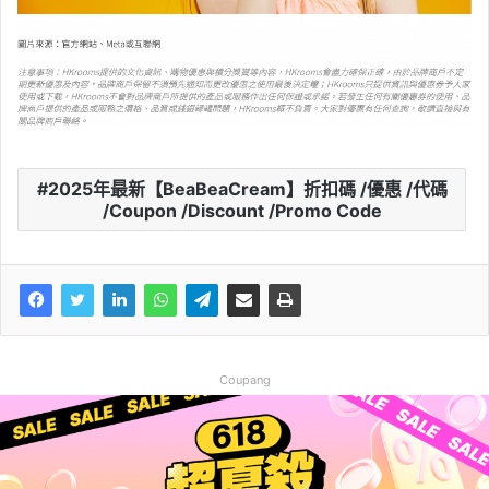
2025年最新【BeaBeaCream】折扣碼 /優惠 /代碼
/Coupon /Discount /Promo Code
Coupang