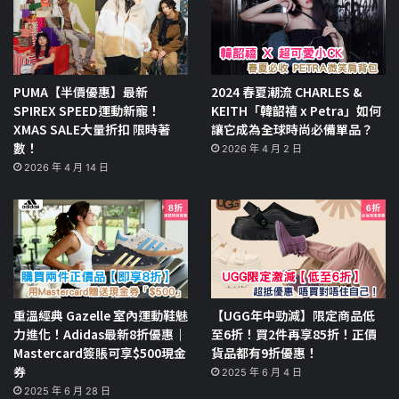
PUMA【半價優惠】最新
2024 春夏潮流 CHARLES &
SPIREX SPEED運動新寵！
KEITH「韓韶禧 x Petra」如何
XMAS SALE大量折扣 限時著
讓它成為全球時尚必備單品？
數！
2026 年 4 月 2 日
2026 年 4 月 14 日
重溫經典 Gazelle 室內運動鞋魅
【UGG年中勁減】限定商品低
力進化！Adidas最新8折優惠｜
至6折！買2件再享85折！正價
Mastercard簽賬可享$500現金
貨品都有9折優惠！
券
2025 年 6 月 4 日
2025 年 6 月 28 日