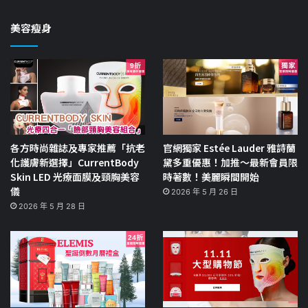
美容瘦身
各方時尚雜誌及專家推薦「抗老
官網獨家 Estée Lauder 雅詩蘭
化護膚新選擇」CurrentBody
黛多重優惠！加推～最新會員限
Skin LED 光療面膜及頸胸美容
時著數！美麗瞬間開始
儀
2026 年 5 月 26 日
2026 年 5 月 28 日