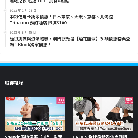
燒烤之夜 超過 100＋美食&甜點
2023 年 2 月 28 日
中銀信用卡獨家優惠！日本東京、大阪、京都、北海道
Trip.com 預訂酒店 即減$100
2023 年 8 月 15 日
極限挑戰與浪漫體驗，澳門觀光塔【煙花匯演】多項優惠套票登
場！Klook獨家優惠！
服飾鞋履
Speedo限時優惠【8折＋免運
CROCS 全球最新發佈高踭版