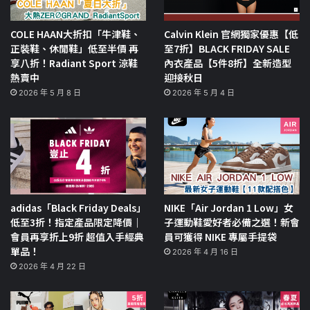
COLE HAAN大折扣「牛津鞋、
Calvin Klein 官網獨家優惠【低
正裝鞋、休閒鞋」低至半價 再
至7折】BLACK FRIDAY SALE
享八折！Radiant Sport 涼鞋
內衣產品【5件8折】全新造型
熱賣中
迎接秋日
2026 年 5 月 8 日
2026 年 5 月 4 日
adidas「Black Friday Deals」
NIKE「Air Jordan 1 Low」女
低至3折！指定產品限定降價｜
子運動鞋愛好者必備之選！新會
會員再享折上9折 超值入手經典
員可獲得 NIKE 專屬手提袋
單品！
2026 年 4 月 16 日
2026 年 4 月 22 日