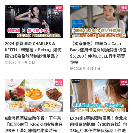
2024 春夏潮流 CHARLES &
【獨家優惠】申請Citi Cash
KEITH「韓韶禧 x Petra」如何
Back信用卡送開利抽濕機 價值
讓它成為全球時尚必備單品？
$5,280！仲有LOJEL行李箱等
你拎
2026 年 4 月 2 日
2026 年 4 月 4 日
8度海逸酒店自助午餐、下午茶
Expedia華航限時優惠！台北來
【低至69折】Klook限時特惠只
回機票勁抵價【700蚊有找】包
限9天！滿足味蕾的甜蜜時光！
23kg行李任你掃貨返港！仲送