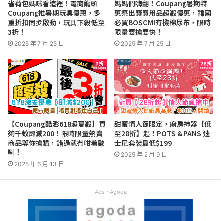
省荷包媽咪看這裡！電商龍頭
媽媽們嗨翻！Coupang暑期特
Coupang推暑期玩具優惠，多
惠祭出寶寶用品超殺優惠，韓國
重折扣同步啟動，玩具下殺低至
必買BOSOMI有機棉尿布，限時
3折！
限量要搶要快！
2025 年 7 月 25 日
2025 年 7 月 25 日
【Coupang酷澎618超夏殺】買
甜蜜情人節限定，廚房神器【低
夠千蚊即減200！限時限量熱賣
至28折】起！POTS & PANS 迪
商品等你搶購，錯過就冇咁着數
士尼套裝最低$199
喇！
2025 年 2 月 9 日
2025 年 6 月 13 日
Ads - Agoda