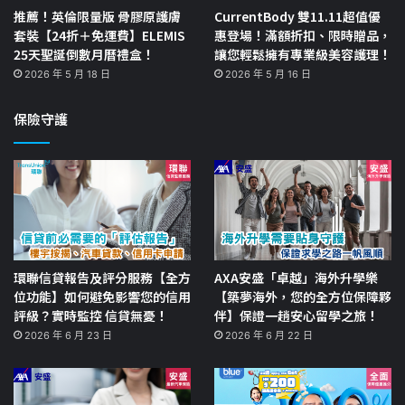
推薦！英倫限量版 骨膠原護膚
CurrentBody 雙11.11超值優
套裝【24折＋免運費】ELEMIS
惠登場！滿額折扣、限時贈品，
25天聖誕倒數月曆禮盒！
讓您輕鬆擁有專業級美容護理！
2026 年 5 月 18 日
2026 年 5 月 16 日
保險守護
環聯信貸報告及評分服務【全方
AXA安盛「卓越」海外升學樂
位功能】如何避免影響您的信用
【築夢海外，您的全方位保障夥
評級？實時監控 信貸無憂！
伴】保證一趟安心留學之旅！
2026 年 6 月 23 日
2026 年 6 月 22 日