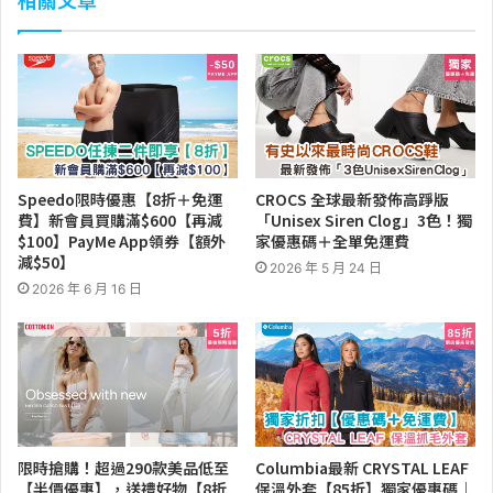
Speedo限時優惠【8折＋免運
CROCS 全球最新發佈高踭版
費】新會員買購滿$600【再減
「Unisex Siren Clog」3色！獨
$100】PayMe App領券【額外
家優惠碼＋全單免運費
減$50】
2026 年 5 月 24 日
2026 年 6 月 16 日
限時搶購！超過290款美品低至
Columbia最新 CRYSTAL LEAF
【半價優惠】，送禮好物【8折
保溫外套【85折】獨家優惠碼｜