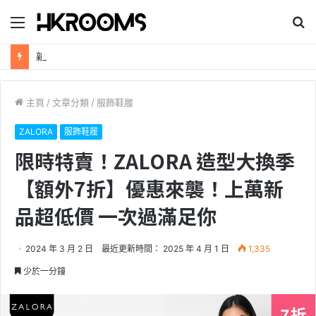
目
搜
錄
尋
新加坡航空【2026年全球航線大優惠】樟宜機場世界級設施帶您環遊世界！
主頁
/
文章分類
/
服飾鞋履
ZALORA
服飾鞋履
限時特賣！ZALORA 造型大換季
【額外7折】優惠來襲！上萬新
品超低價 一次過滿足你
2024 年 3 月 2 日
最近更新時間： 2025 年 4 月 1 日
1,335
少於一分鐘