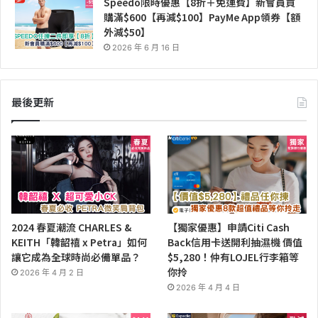
Speedo限時優惠【8折＋免運費】新會員買
購滿$600【再減$100】PayMe App領券【額
外減$50】
2026 年 6 月 16 日
最後更新
2024 春夏潮流 CHARLES &
【獨家優惠】申請Citi Cash
KEITH「韓韶禧 x Petra」如何
Back信用卡送開利抽濕機 價值
讓它成為全球時尚必備單品？
$5,280！仲有LOJEL行李箱等
你拎
2026 年 4 月 2 日
2026 年 4 月 4 日