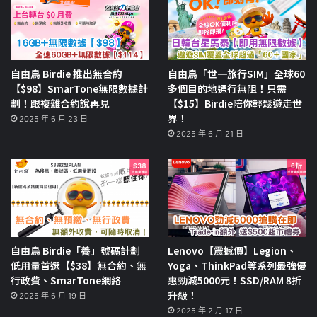
自由鳥 Birdie 推出無合約
自由鳥「世一旅行SIM」全球60
【$98】SmarTone無限數據計
多個目的地通行無阻！只需
劃！跟複雜合約說再見
【$15】Birdie陪你輕鬆遊走世
界！
2025 年 6 月 23 日
2025 年 6 月 21 日
自由鳥 Birdie「養」號碼計劃
Lenovo【震撼價】Legion、
低用量首選【$38】無合約、無
Yoga、ThinkPad等系列最強優
行政費、SmarTone網絡
惠勁減5000元！SSD/RAM 8折
升級！
2025 年 6 月 19 日
2025 年 2 月 17 日