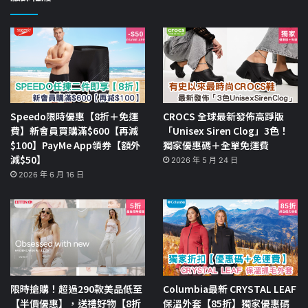
Speedo限時優惠【8折＋免運
CROCS 全球最新發佈高踭版
費】新會員買購滿$600【再減
「Unisex Siren Clog」3色！
$100】PayMe App領券【額外
獨家優惠碼＋全單免運費
減$50】
2026 年 5 月 24 日
2026 年 6 月 16 日
限時搶購！超過290款美品低至
Columbia最新 CRYSTAL LEAF
【半價優惠】，送禮好物【8折
保溫外套【85折】獨家優惠碼