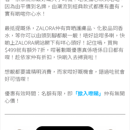
因為由平價到名牌，由潮流到經典款式都應有盡有，
實有啲啱你心水！
最抵提嘅係，ZALORA仲有齊晒護膚品、化妝品同香
水，等你可以由頭到腳都靚一靚！唔好諗咁多喇，快
啲上ZALORA網站睇下有咩心頭好！記住喎，買夠
$499就有額外7折，咁著數嘅優惠真係唔係日日都有
㗎！趁依家仲有折扣，快啲入去掃貨啦！
想靚都要識精明消費，而家咁好嘅機會，錯過咗就會
好可惜㗎！
優惠有效時間：名額有限，即
「撳入嚟睇」
仲有無開
心價！