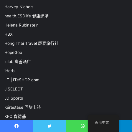
Harvey Nichols
health.ESDlife 健康網購
Helena Rubinstein
HBX
Hong Thai Travel 康泰旅行社
HopeGoo
iclub 富薈酒店
iHerb
I.T | ITeSHOP.com
J SELECT
JD Sports
Kérastase 巴黎卡詩
KFC 肯德基
香港中文
KKday
Facebook
推特
WhatsApp
電報