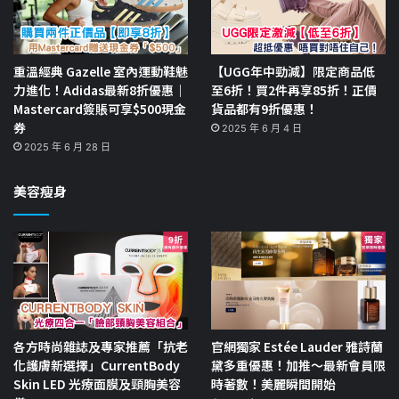
重溫經典 Gazelle 室內運動鞋魅
【UGG年中勁減】限定商品低
力進化！Adidas最新8折優惠｜
至6折！買2件再享85折！正價
Mastercard簽賬可享$500現金
貨品都有9折優惠！
券
2025 年 6 月 4 日
2025 年 6 月 28 日
美容瘦身
各方時尚雜誌及專家推薦「抗老
官網獨家 Estée Lauder 雅詩蘭
化護膚新選擇」CurrentBody
黛多重優惠！加推～最新會員限
Skin LED 光療面膜及頸胸美容
時著數！美麗瞬間開始