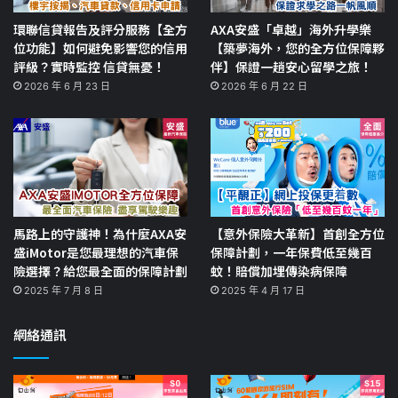
環聯信貸報告及評分服務【全方
AXA安盛「卓越」海外升學樂
位功能】如何避免影響您的信用
【築夢海外，您的全方位保障夥
評級？實時監控 信貸無憂！
伴】保證一趟安心留學之旅！
2026 年 6 月 23 日
2026 年 6 月 22 日
馬路上的守護神！為什麼AXA安
【意外保險大革新】首創全方位
盛iMotor是您最理想的汽車保
保障計劃，一年保費低至幾百
險選擇？給您最全面的保障計劃
蚊！賠償加埋傳染病保障
2025 年 7 月 8 日
2025 年 4 月 17 日
網絡通訊