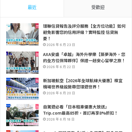
最近
受歡迎
環聯信貸報告及評分服務【全方位功能】如何
避免影響您的信用評級？實時監控 信貸無
憂！
2026 年 6 月 23 日
AXA安盛「卓越」海外升學樂【築夢海外，您
的全方位保障夥伴】保證一趟安心留學之旅！
2026 年 6 月 22 日
新加坡航空【2026年全球航線大優惠】樟宜
機場世界級設施帶您環遊世界！
2026 年 6 月 20 日
自駕遊必看「日本租車優惠大放送」
Trip.com最高85折，首訂再享8%折扣！
2026 年 6 月 18 日