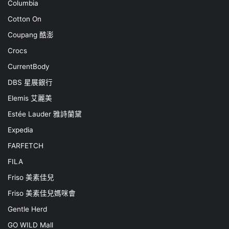
Columbia
Cotton On
Coupang 酷澎
Crocs
CurrentBody
DBS 星展銀行
Elemis 艾麗美
Estée Lauder 雅詩蘭黛
Expedia
FARFETCH
FILA
Friso 美素佳兒
Friso 美素佳兒媽咪會
Gentle Herd
GO WILD Mall