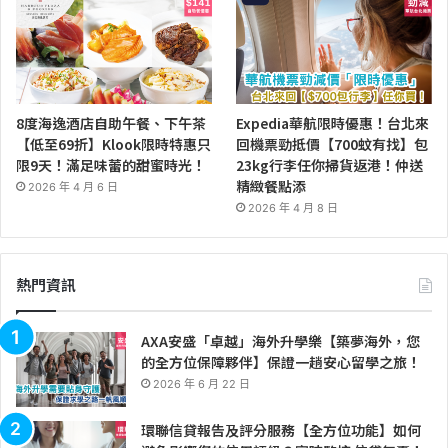
8度海逸酒店自助午餐、下午茶
Expedia華航限時優惠！台北來
【低至69折】Klook限時特惠只
回機票勁抵價【700蚊有找】包
限9天！滿足味蕾的甜蜜時光！
23kg行李任你掃貨返港！仲送
精緻餐點添
2026 年 4 月 6 日
2026 年 4 月 8 日
熱門資訊
AXA安盛「卓越」海外升學樂【築夢海外，您
的全方位保障夥伴】保證一趟安心留學之旅！
2026 年 6 月 22 日
環聯信貸報告及評分服務【全方位功能】如何