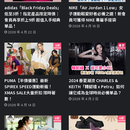
adidas「Black Friday Deals」
NIKE「Air Jordan 1 Low」女
低至3折！指定產品限定降價｜
子運動鞋愛好者必備之選！新會
會員再享折上9折 超值入手經典
員可獲得 NIKE 專屬手提袋
單品！
2026 年 4 月 16 日
2026 年 4 月 22 日
PUMA【半價優惠】最新
2024 春夏潮流 CHARLES &
SPIREX SPEED運動新寵！
KEITH「韓韶禧 x Petra」如何
XMAS SALE大量折扣 限時著
讓它成為全球時尚必備單品？
數！
2026 年 4 月 2 日
2026 年 4 月 14 日