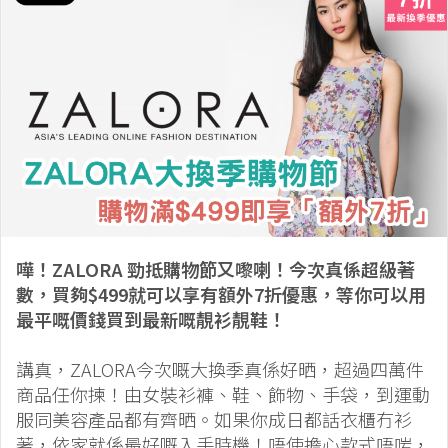
嘩！ZALORA 勁抵購物節又嚟喇！今次真係超級著
數，買夠$499就可以享有額外7折優惠，等你可以用
最平嘅價錢買到最新嘅靚衫靚鞋！
講真，ZALORA今次嘅大換季真係好晒，超過四萬件
商品任你揀！由女裝衫褲、鞋、飾物、手袋，到運動
服同美容產品都有齊晒。如果你成日都話衣櫃冇衫
著，依家就係最好嘅入手時機！唔使擔心款式唔啱，