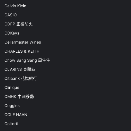
Calvin Klein
CASIO
CDFP 正德防火
CDKeys
Cellarmaster Wines
CHARLES & KEITH
Chow Sang Sang 周生生
CLARINS 克蘭詩
Citibank 花旗銀行
Clinique
CMHK 中國移動
Coggles
COLE HAAN
Coltorti