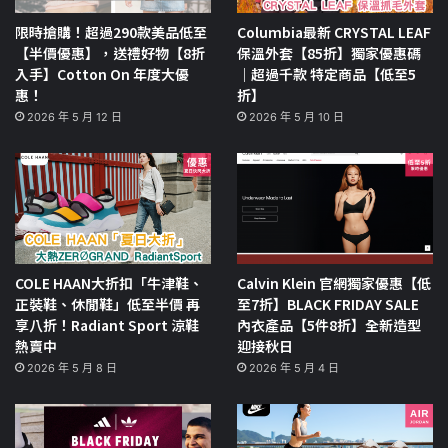
限時搶購！超過290款美品低至
Columbia最新 CRYSTAL LEAF
【半價優惠】，送禮好物【8折
保溫外套【85折】獨家優惠碼
入手】Cotton On 年度大優
｜超過千款 特定商品【低至5
惠！
折】
2026 年 5 月 12 日
2026 年 5 月 10 日
COLE HAAN大折扣「牛津鞋、
Calvin Klein 官網獨家優惠【低
正裝鞋、休閒鞋」低至半價 再
至7折】BLACK FRIDAY SALE
享八折！Radiant Sport 涼鞋
內衣產品【5件8折】全新造型
熱賣中
迎接秋日
2026 年 5 月 8 日
2026 年 5 月 4 日