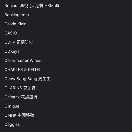
Bonjour 卓悅 (香港貓 HKMall)
Booking.com
Calvin Klein
CASIO
CDFP 正德防火
CDKeys
Cellarmaster Wines
CHARLES & KEITH
Chow Sang Sang 周生生
CLARINS 克蘭詩
Citibank 花旗銀行
Clinique
CMHK 中國移動
Coggles