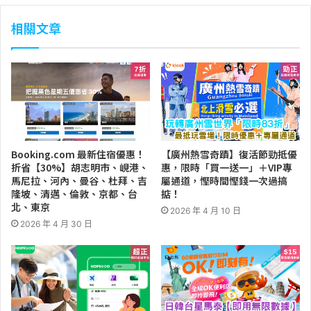
相關文章
Booking.com 最新住宿優惠！
【廣州熱雪奇蹟】復活節勁抵優
折省【30%】胡志明市、峴港、
惠，限時「買一送一」＋VIP專
馬尼拉、河內、曼谷、杜拜、吉
屬通道，慳時間慳錢一次過搞
隆坡、清邁、倫敦、京都、台
掂！
北、東京
2026 年 4 月 10 日
2026 年 4 月 30 日