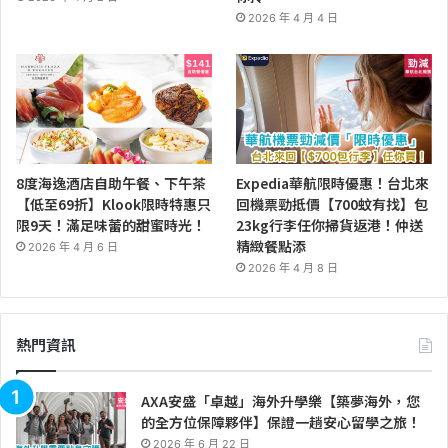
2026 年 4 月 4 日
8度海逸酒店自助午餐、下午茶
Expedia華航限時優惠！台北來
【低至69折】Klook限時特惠只
回機票勁抵價【700蚊有找】包
限9天！滿足味蕾的甜蜜時光！
23kg行李任你掃貨返港！仲送
精緻餐點添
2026 年 4 月 6 日
2026 年 4 月 8 日
熱門資訊
AXA安盛「卓越」海外升學樂【築夢海外，您
的全方位保障夥伴】保證一趟安心留學之旅！
2026 年 6 月 22 日