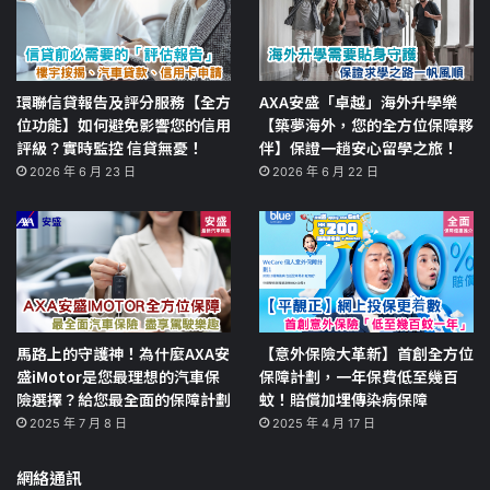
環聯信貸報告及評分服務【全方
AXA安盛「卓越」海外升學樂
位功能】如何避免影響您的信用
【築夢海外，您的全方位保障夥
評級？實時監控 信貸無憂！
伴】保證一趟安心留學之旅！
2026 年 6 月 23 日
2026 年 6 月 22 日
馬路上的守護神！為什麼AXA安
【意外保險大革新】首創全方位
盛iMotor是您最理想的汽車保
保障計劃，一年保費低至幾百
險選擇？給您最全面的保障計劃
蚊！賠償加埋傳染病保障
2025 年 7 月 8 日
2025 年 4 月 17 日
網絡通訊