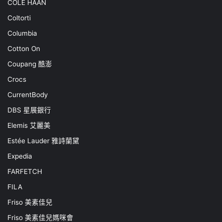
COLE HAAN
Coltorti
Columbia
Cotton On
Coupang 酷澎
Crocs
CurrentBody
DBS 星展銀行
Elemis 艾麗美
Estée Lauder 雅詩蘭黛
Expedia
FARFETCH
FILA
Friso 美素佳兒
Friso 美素佳兒媽咪會