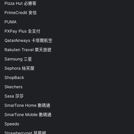
Pizza Hut 必勝客
PrimeCredit 安信
PUMA
PXPay Plus 全支付
QatarAirways 卡塔爾航空
Rakuten Travel 樂天旅遊
Samsung 三星
Sephora 絲芙蘭
ShopBack
Skechers
Sasa 莎莎
SmarTone Home 數碼通
SmarTone Mobile 數碼通
Speedo
Strawberrynet 草莓網