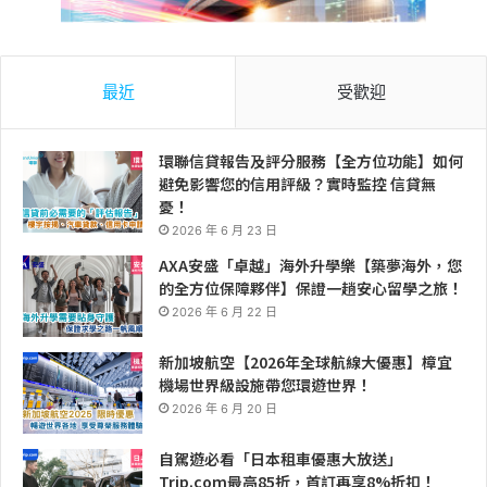
最近
受歡迎
環聯信貸報告及評分服務【全方位功能】如何
避免影響您的信用評級？實時監控 信貸無
憂！
2026 年 6 月 23 日
AXA安盛「卓越」海外升學樂【築夢海外，您
的全方位保障夥伴】保證一趟安心留學之旅！
2026 年 6 月 22 日
新加坡航空【2026年全球航線大優惠】樟宜
機場世界級設施帶您環遊世界！
2026 年 6 月 20 日
自駕遊必看「日本租車優惠大放送」
Trip.com最高85折，首訂再享8%折扣！