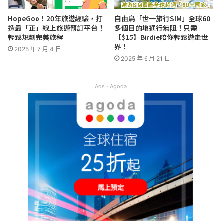
HopeGoo！20年旅遊經驗，打
自由鳥「世一旅行SIM」全球60
造最「正」線上旅遊預訂平台！
多個目的地通行無阻！只需
輕鬆規劃完美旅程
【$15】Birdie陪你輕鬆遊走世
界！
2025 年 7 月 4 日
2025 年 6 月 21 日
Ads - Agoda