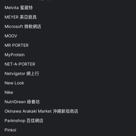
Melvita 蜜葳特
MEYER 美亞廚具
Microsoft 微軟網店
MOOV
MR PORTER
MyProtein
NET-A-PORTER
Netvigator 網上行
New Look
Nike
NutriGreen 綠養坊
Okinawa Arakaki Market 沖繩新垣商店
Parknshop 百佳網店
Pinkoi