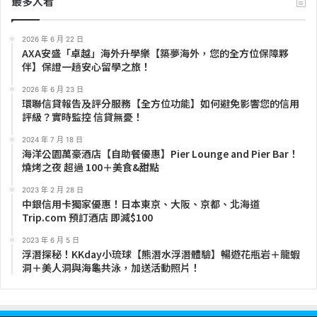
最多人看
2026 年 6 月 22 日
AXA安盛「卓越」海外升學樂【築夢海外，您的全方位保障夥
伴】保證一趟安心留學之旅！
2026 年 6 月 23 日
環聯信貸報告及評分服務【全方位功能】如何避免影響您的信用
評級？實時監控 信貸無憂！
2024 年 7 月 18 日
海洋公園萬豪酒店【自助餐優惠】Pier Lounge and Pier Bar！
燒烤之夜 超過 100＋美食&甜點
2023 年 2 月 28 日
中銀信用卡獨家優惠！日本東京、大阪、京都、北海道
Trip.com 預訂酒店 即減$100
2023 年 6 月 5 日
浮潛探秘！KKday小琉球【熊潛水浮潛體驗】暢遊花瓶岩＋龍蝦
洞＋美人洞與海龜共泳，加送活動照片！