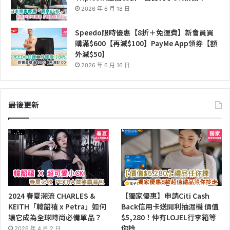
2026 年 6 月 18 日
Speedo限時優惠【8折＋免運費】新會員買
購滿$600【再減$100】PayMe App領券【額
外減$50】
2026 年 6 月 16 日
最後更新
2024 春夏潮流 CHARLES &
【獨家優惠】申請Citi Cash
KEITH「韓韶禧 x Petra」如何
Back信用卡送開利抽濕機 價值
讓它成為全球時尚必備單品？
$5,280！仲有LOJEL行李箱等
你拎
2026 年 4 月 2 日