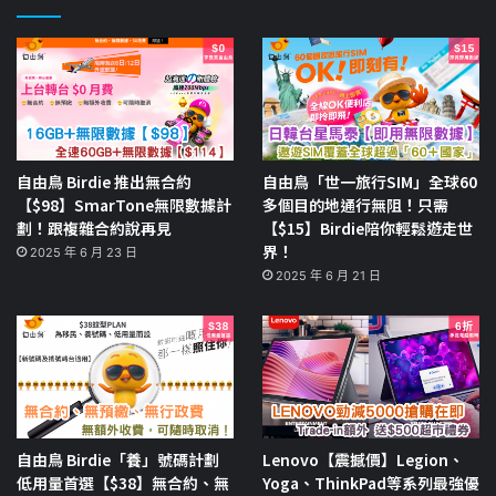
自由鳥 Birdie 推出無合約
自由鳥「世一旅行SIM」全球60
【$98】SmarTone無限數據計
多個目的地通行無阻！只需
劃！跟複雜合約說再見
【$15】Birdie陪你輕鬆遊走世
界！
2025 年 6 月 23 日
2025 年 6 月 21 日
自由鳥 Birdie「養」號碼計劃
Lenovo【震撼價】Legion、
低用量首選【$38】無合約、無
Yoga、ThinkPad等系列最強優