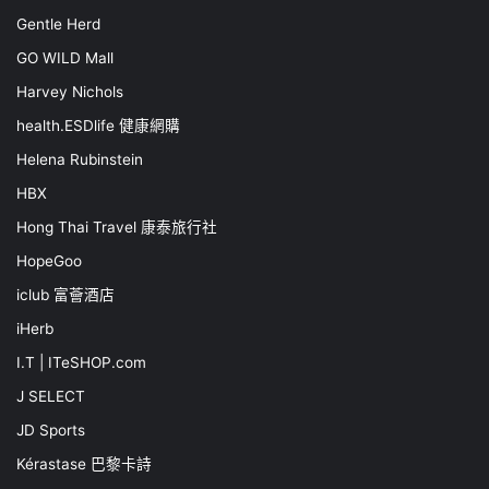
Gentle Herd
GO WILD Mall
Harvey Nichols
health.ESDlife 健康網購
Helena Rubinstein
HBX
Hong Thai Travel 康泰旅行社
HopeGoo
iclub 富薈酒店
iHerb
I.T | ITeSHOP.com
J SELECT
JD Sports
Kérastase 巴黎卡詩