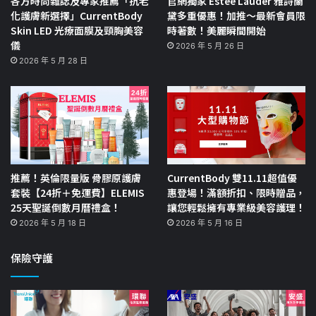
各方時尚雜誌及專家推薦「抗老
官網獨家 Estée Lauder 雅詩蘭
化護膚新選擇」CurrentBody
黛多重優惠！加推～最新會員限
Skin LED 光療面膜及頸胸美容
時著數！美麗瞬間開始
儀
2026 年 5 月 26 日
2026 年 5 月 28 日
推薦！英倫限量版 骨膠原護膚
CurrentBody 雙11.11超值優
套裝【24折＋免運費】ELEMIS
惠登場！滿額折扣、限時贈品，
25天聖誕倒數月曆禮盒！
讓您輕鬆擁有專業級美容護理！
2026 年 5 月 18 日
2026 年 5 月 16 日
保險守護