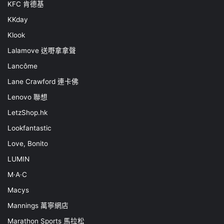
KFC 肯德基
KKday
Klook
Lalamove 送嘢拿拿聲
Lancôme
Lane Crawford 連卡佛
Lenovo 聯想
LetzShop.hk
Lookfantastic
Love, Bonito
LUMIN
M·A·C
Macys
Mannings 萬寧網店
Marathon Sports 馬拉松