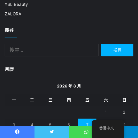
YSL Beauty
ZALORA
搜尋
搜
尋
關
鍵
月曆
字:
2026 年 8 月
一
二
三
四
五
六
日
1
2
3
4
5
6
7
8
9
香港中文
10
11
12
13
14
15
16
Facebook
推特
WhatsApp
電報