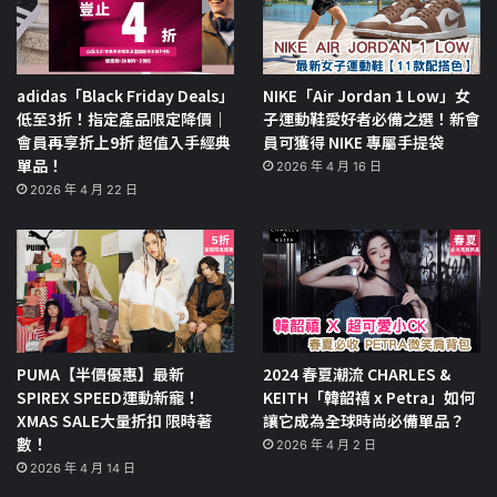
adidas「Black Friday Deals」
NIKE「Air Jordan 1 Low」女
低至3折！指定產品限定降價｜
子運動鞋愛好者必備之選！新會
會員再享折上9折 超值入手經典
員可獲得 NIKE 專屬手提袋
單品！
2026 年 4 月 16 日
2026 年 4 月 22 日
PUMA【半價優惠】最新
2024 春夏潮流 CHARLES &
SPIREX SPEED運動新寵！
KEITH「韓韶禧 x Petra」如何
XMAS SALE大量折扣 限時著
讓它成為全球時尚必備單品？
數！
2026 年 4 月 2 日
2026 年 4 月 14 日