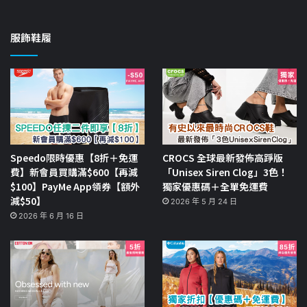
服飾鞋履
Speedo限時優惠【8折＋免運
CROCS 全球最新發佈高踭版
費】新會員買購滿$600【再減
「Unisex Siren Clog」3色！
$100】PayMe App領券【額外
獨家優惠碼＋全單免運費
減$50】
2026 年 5 月 24 日
2026 年 6 月 16 日