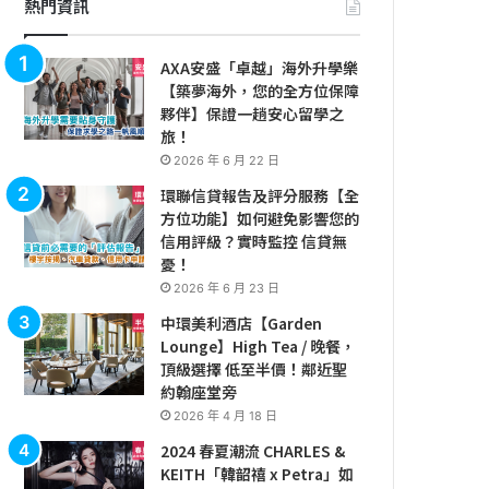
熱門資訊
AXA安盛「卓越」海外升學樂
【築夢海外，您的全方位保障
夥伴】保證一趟安心留學之
旅！
2026 年 6 月 22 日
環聯信貸報告及評分服務【全
方位功能】如何避免影響您的
信用評級？實時監控 信貸無
憂！
2026 年 6 月 23 日
中環美利酒店【Garden
Lounge】High Tea / 晚餐，
頂級選擇 低至半價！鄰近聖
約翰座堂旁
2026 年 4 月 18 日
2024 春夏潮流 CHARLES &
KEITH「韓韶禧 x Petra」如