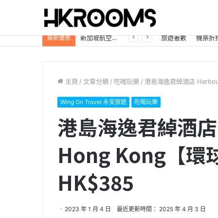
自駕遊必看「日本租車優惠大放送」Trip.com最高85折，首訂再享8%折扣！
旅遊著數
機票折
最新優惠
主頁
/
文章分類
/
吃喝玩樂
/
港島海逸君綽酒店 Harbou
Wing On Travel 永安旅遊
吃喝玩樂
港島海逸君綽酒店 Ha
Hong Kong
HK$385
2023 年 1 月 4 日
最近更新時間： 2025 年 4 月 3 日