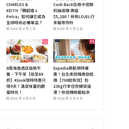
CHARLES &
Cash Back信用卡送開
KEITH「韓韶禧 x
利抽濕機 價值
Petra」如何讓它成為
$5,280！仲有LOJEL行
全球時尚必備單品？
李箱等你拎
2026 年 4 月 2 日
2026 年 4 月 4 日
8度海逸酒店自助午
Expedia華航限時優
餐、下午茶【低至69
惠！台北來回機票勁抵
折】Klook限時特惠只
價【700蚊有找】包
限9天！滿足味蕾的甜
23kg行李任你掃貨返
蜜時光！
港！仲送精緻餐點添
2026 年 4 月 6 日
2026 年 4 月 8 日