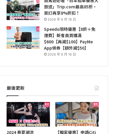
自駕遊必看「日本租車優惠大
放送」Trip.com最高85折，
首訂再享8%折扣！
2026 年 6 月 18 日
Speedo限時優惠【8折＋免
運費】新會員買購滿
$600【再減$100】PayMe
App領券【額外減$50】
2026 年 6 月 16 日
最後更新
2024 春夏潮流
【獨家優惠】申請Citi