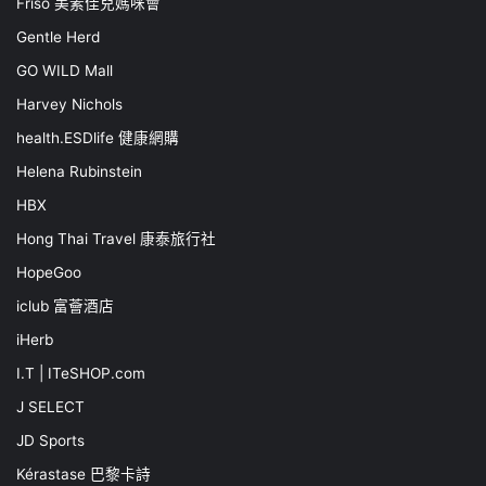
Friso 美素佳兒媽咪會
Gentle Herd
GO WILD Mall
Harvey Nichols
health.ESDlife 健康網購
Helena Rubinstein
HBX
Hong Thai Travel 康泰旅行社
HopeGoo
iclub 富薈酒店
iHerb
I.T | ITeSHOP.com
J SELECT
JD Sports
Kérastase 巴黎卡詩