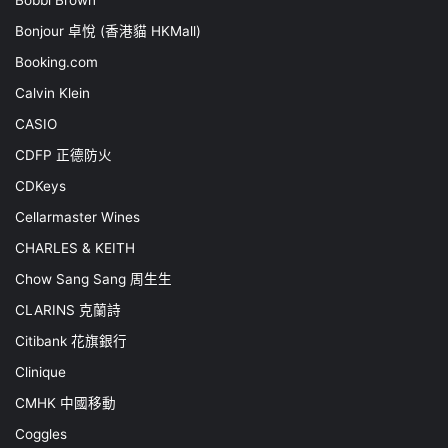
Bobbi Brown
Bonjour 卓悅 (香港貓 HKMall)
Booking.com
Calvin Klein
CASIO
CDFP 正德防火
CDKeys
Cellarmaster Wines
CHARLES & KEITH
Chow Sang Sang 周生生
CLARINS 克蘭詩
Citibank 花旗銀行
Clinique
CMHK 中國移動
Coggles