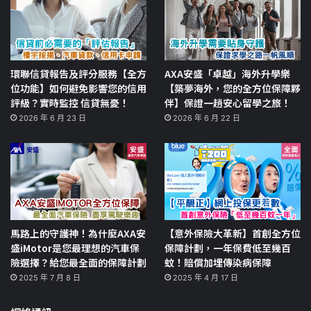
環聯信貸報告及評分服務【全方
AXA安盛「卓越」海外升學樂
位功能】如何避免影響您的信用
【築夢海外，您的全方位保障夥
評級？實時監控 信貸無憂！
伴】保證一趟安心留學之旅！
2026 年 6 月 23 日
2026 年 6 月 22 日
馬路上的守護神！為什麼AXA安
【意外保險大革新】首創全方位
盛iMotor是您最理想的汽車保
保障計劃，一年保費低至幾百
險選擇？給您最全面的保障計劃
蚊！賠償加埋傳染病保障
2025 年 7 月 8 日
2025 年 4 月 17 日