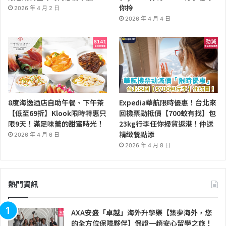
你拎
2026 年 4 月 2 日
2026 年 4 月 4 日
8度海逸酒店自助午餐、下午茶
Expedia華航限時優惠！台北來
【低至69折】Klook限時特惠只
回機票勁抵價【700蚊有找】包
限9天！滿足味蕾的甜蜜時光！
23kg行李任你掃貨返港！仲送
精緻餐點添
2026 年 4 月 6 日
2026 年 4 月 8 日
熱門資訊
AXA安盛「卓越」海外升學樂【築夢海外，您
的全方位保障夥伴】保證一趟安心留學之旅！