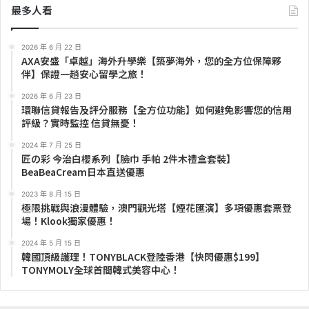
最多人看
2026 年 6 月 22 日
AXA安盛「卓越」海外升學樂【築夢海外，您的全方位保障夥
伴】保證一趟安心留學之旅！
2026 年 6 月 23 日
環聯信貸報告及評分服務【全方位功能】如何避免影響您的信用
評級？實時監控 信貸無憂！
2024 年 7 月 25 日
匠の彩 今治白櫻系列【臉巾 手帕 2件木禮盒套裝】
BeaBeaCream日本直送優惠
2023 年 8 月 15 日
極限挑戰與浪漫體驗，澳門觀光塔【煙花匯演】多項優惠套票登
場！Klook獨家優惠！
2024 年 5 月 15 日
韓國頂級護理！TONYBLACK登陸香港【快閃優惠$199】
TONYMOLY全球首間韓式美容中心！