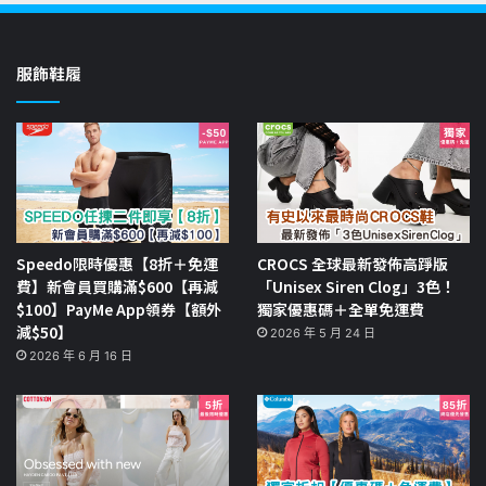
服飾鞋履
Speedo限時優惠【8折＋免運
CROCS 全球最新發佈高踭版
費】新會員買購滿$600【再減
「Unisex Siren Clog」3色！
$100】PayMe App領券【額外
獨家優惠碼＋全單免運費
減$50】
2026 年 5 月 24 日
2026 年 6 月 16 日