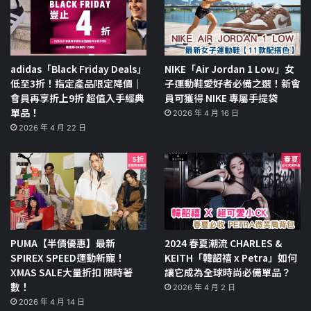
adidas「Black Friday Deals」
NIKE「Air Jordan 1 Low」女
低至3折！指定產品限定降價｜
子運動鞋愛好者必備之選！新會
會員再享折上9折 超值入手經典
員可獲得 NIKE 專屬手提袋
單品！
2026 年 4 月 16 日
2026 年 4 月 22 日
PUMA【半價優惠】最新
2024 春夏潮流 CHARLES &
SPIREX SPEED運動新寵！
KEITH「韓韶禧 x Petra」如何
XMAS SALE大量折扣 限時著
讓它成為全球時尚必備單品？
數！
2026 年 4 月 2 日
2026 年 4 月 14 日