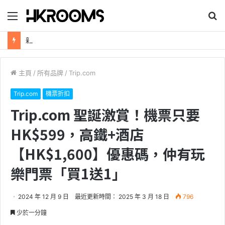
目
搜
錄
尋
新加坡航空【2026年全球航線大優惠】樟宜機場世界級設施帶您環遊世界！
主頁
/
所有品牌
/
Trip.com
Trip.com
機票折扣
Trip.com 聖誕激賞！機票只要
HK$599，高鐵+酒店
【HK$1,600】優惠碼，仲有玩
樂門票「買1送1」
2024 年 12 月 9 日
最近更新時間： 2025 年 3 月 18 日
796
少於一分鐘