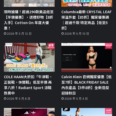
限時搶購！超過290款美品低至
Columbia最新 CRYSTAL LEAF
【半價優惠】，送禮好物【8折
保溫外套【85折】獨家優惠碼
入手】Cotton On 年度大優
｜超過千款 特定商品【低至5
惠！
折】
2026 年 5 月 12 日
2026 年 5 月 10 日
COLE HAAN大折扣「牛津鞋、
Calvin Klein 官網獨家優惠【低
正裝鞋、休閒鞋」低至半價 再
至7折】BLACK FRIDAY SALE
享八折！Radiant Sport 涼鞋
內衣產品【5件8折】全新造型
熱賣中
迎接秋日
2026 年 5 月 8 日
2026 年 5 月 4 日