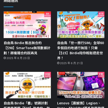
網絡通訊
自由鳥 Birdie 推出無合約
自由鳥「世一旅行SIM」全球60
【$98】SmarTone無限數據計
多個目的地通行無阻！只需
劃！跟複雜合約說再見
【$15】Birdie陪你輕鬆遊走世
界！
2025 年 6 月 23 日
2025 年 6 月 21 日
自由鳥 Birdie「養」號碼計劃
Lenovo【震撼價】Legion、