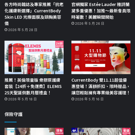
各方時尚雜誌及專家推薦「抗老
官網獨家 Estée Lauder 雅詩蘭
化護膚新選擇」CurrentBody
黛多重優惠！加推～最新會員限
Skin LED 光療面膜及頸胸美容
時著數！美麗瞬間開始
儀
2026 年 5 月 26 日
2026 年 5 月 28 日
推薦！英倫限量版 骨膠原護膚
CurrentBody 雙11.11超值優
套裝【24折＋免運費】ELEMIS
惠登場！滿額折扣、限時贈品，
25天聖誕倒數月曆禮盒！
讓您輕鬆擁有專業級美容護理！
2026 年 5 月 18 日
2026 年 5 月 16 日
保險守護