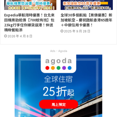
Expedia華航限時優惠！台北來
全球30多個航點【票價優惠】新
回機票勁抵價【700蚊有找】包
加坡航空 – 慶祝啟航香港65週年
23kg行李任你掃貨返港！仲送
＋中銀信用卡優惠！
精緻餐點添
2025 年 9 月 28 日
2026 年 4 月 8 日
Ads - Agoda