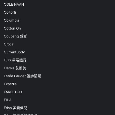
COLE HAAN
Coltorti
Columbia
Cotton On
Coupang 酷澎
Crocs
CurrentBody
DBS 星展銀行
Elemis 艾麗美
Estée Lauder 雅詩蘭黛
Expedia
FARFETCH
FILA
Friso 美素佳兒