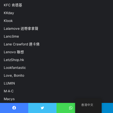
KFC 肯德基
KKday
Klook
Lalamove 送嘢拿拿聲
Lancôme
Lane Crawford 連卡佛
Lenovo 聯想
LetzShop.hk
Lookfantastic
Love, Bonito
LUMIN
M·A·C
Macys
香港中文
Mannings 萬寧網店
Facebook
推特
WhatsApp
電報