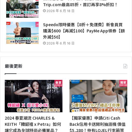
Trip.com最高85折，首訂再享8%折扣！
2026 年 6 月 18 日
Speedo限時優惠【8折＋免運費】新會員買
購滿$600【再減$100】PayMe App領券【額
外減$50】
2026 年 6 月 16 日
最後更新
2024 春夏潮流 CHARLES &
【獨家優惠】申請Citi Cash
KEITH「韓韶禧 x Petra」如何
Back信用卡送開利抽濕機 價值
讓它成為全球時尚必備單品？
$5,280！仲有LOJEL行李箱等