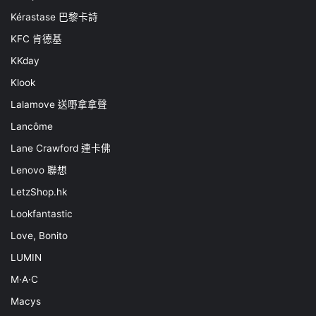
Kérastase 巴黎卡詩
KFC 肯德基
KKday
Klook
Lalamove 送嘢拿拿聲
Lancôme
Lane Crawford 連卡佛
Lenovo 聯想
LetzShop.hk
Lookfantastic
Love, Bonito
LUMIN
M·A·C
Macys