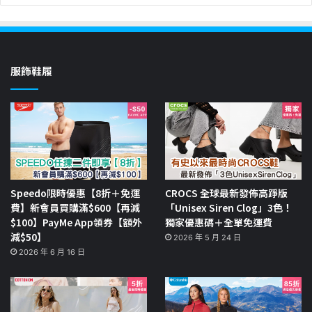
服飾鞋履
Speedo限時優惠【8折＋免運
CROCS 全球最新發佈高踭版
費】新會員買購滿$600【再減
「Unisex Siren Clog」3色！
$100】PayMe App領券【額外
獨家優惠碼＋全單免運費
減$50】
2026 年 5 月 24 日
2026 年 6 月 16 日