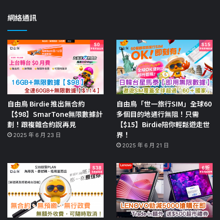
網絡通訊
自由鳥 Birdie 推出無合約
自由鳥「世一旅行SIM」全球60
【$98】SmarTone無限數據計
多個目的地通行無阻！只需
劃！跟複雜合約說再見
【$15】Birdie陪你輕鬆遊走世
界！
2025 年 6 月 23 日
2025 年 6 月 21 日