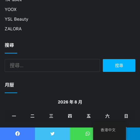
YOOX
YSL Beauty
ZALORA
搜尋
搜
尋
關
鍵
月曆
字:
2026 年 8 月
一
二
三
四
五
六
日
1
2
香港中文
Facebook
推特
WhatsApp
電報