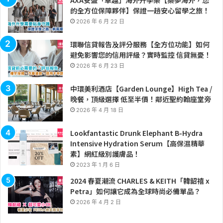
AXA安盛「卓越」海外升學樂【築夢海外，您
的全方位保障夥伴】保證一趟安心留學之旅！
2026 年 6 月 22 日
環聯信貸報告及評分服務【全方位功能】如何
避免影響您的信用評級？實時監控 信貸無憂！
2026 年 6 月 23 日
中環美利酒店【Garden Lounge】High Tea /
晚餐，頂級選擇 低至半價！鄰近聖約翰座堂旁
2026 年 4 月 18 日
Lookfantastic Drunk Elephant B-Hydra
Intensive Hydration Serum【高保濕精華
素】網紅級別護膚品！
2023 年 1 月 6 日
2024 春夏潮流 CHARLES & KEITH「韓韶禧 x
Petra」如何讓它成為全球時尚必備單品？
2026 年 4 月 2 日