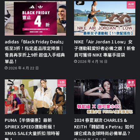
adidas「Black Friday Deals」
NIKE「Air Jordan 1 Low」女
低至3折！指定產品限定降價｜
子運動鞋愛好者必備之選！新會
會員再享折上9折 超值入手經典
員可獲得 NIKE 專屬手提袋
單品！
2026 年 4 月 16 日
2026 年 4 月 22 日
PUMA【半價優惠】最新
2024 春夏潮流 CHARLES &
SPIREX SPEED運動新寵！
KEITH「韓韶禧 x Petra」如何
XMAS SALE大量折扣 限時著
讓它成為全球時尚必備單品？
數！