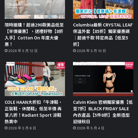
限時搶購！超過290款美品低至
Columbia最新 CRYSTAL LEAF
【半價優惠】，送禮好物【8折
保溫外套【85折】獨家優惠碼
入手】Cotton On 年度大優
｜超過千款 特定商品【低至5
惠！
折】
2026 年 5 月 12 日
2026 年 5 月 10 日
COLE HAAN大折扣「牛津鞋、
Calvin Klein 官網獨家優惠【低
正裝鞋、休閒鞋」低至半價 再
至7折】BLACK FRIDAY SALE
享八折！Radiant Sport 涼鞋
內衣產品【5件8折】全新造型
熱賣中
迎接秋日
2026 年 5 月 8 日
2026 年 5 月 4 日