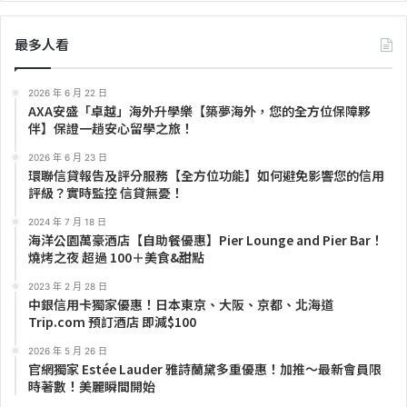
最多人看
2026 年 6 月 22 日
AXA安盛「卓越」海外升學樂【築夢海外，您的全方位保障夥
伴】保證一趟安心留學之旅！
2026 年 6 月 23 日
環聯信貸報告及評分服務【全方位功能】如何避免影響您的信用
評級？實時監控 信貸無憂！
2024 年 7 月 18 日
海洋公園萬豪酒店【自助餐優惠】Pier Lounge and Pier Bar！
燒烤之夜 超過 100＋美食&甜點
2023 年 2 月 28 日
中銀信用卡獨家優惠！日本東京、大阪、京都、北海道
Trip.com 預訂酒店 即減$100
2026 年 5 月 26 日
官網獨家 Estée Lauder 雅詩蘭黛多重優惠！加推～最新會員限
時著數！美麗瞬間開始