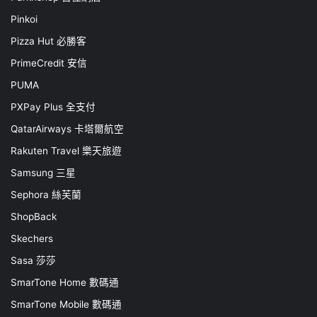
Pinkoi
Pizza Hut 必勝客
PrimeCredit 安信
PUMA
PXPay Plus 全支付
QatarAirways 卡塔爾航空
Rakuten Travel 樂天旅遊
Samsung 三星
Sephora 絲芙蘭
ShopBack
Skechers
Sasa 莎莎
SmarTone Home 數碼通
SmarTone Mobile 數碼通