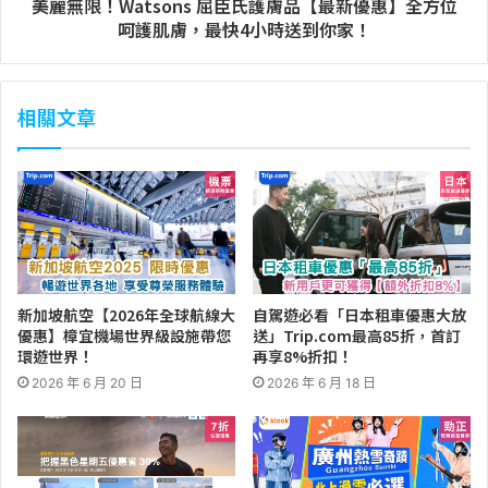
美麗無限！Watsons 屈臣氏護膚品【最新優惠】全方位
呵護肌膚，最快4小時送到你家！
相關文章
新加坡航空【2026年全球航線大
自駕遊必看「日本租車優惠大放
優惠】樟宜機場世界級設施帶您
送」Trip.com最高85折，首訂
環遊世界！
再享8%折扣！
2026 年 6 月 20 日
2026 年 6 月 18 日