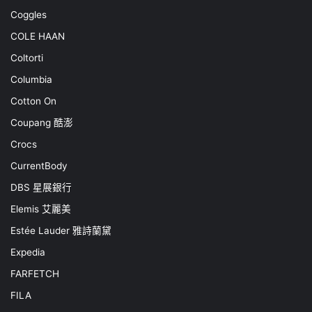
Coggles
COLE HAAN
Coltorti
Columbia
Cotton On
Coupang 酷澎
Crocs
CurrentBody
DBS 星展銀行
Elemis 艾麗美
Estée Lauder 雅詩蘭黛
Expedia
FARFETCH
FILA