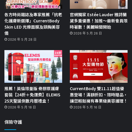
各方時尚雜誌及專家推薦「抗老
官網獨家 Estée Lauder 雅詩蘭
化護膚新選擇」CurrentBody
黛多重優惠！加推～最新會員限
Skin LED 光療面膜及頸胸美容
時著數！美麗瞬間開始
儀
2026 年 5 月 26 日
2026 年 5 月 28 日
推薦！英倫限量版 骨膠原護膚
CurrentBody 雙11.11超值優
套裝【24折＋免運費】ELEMIS
惠登場！滿額折扣、限時贈品，
25天聖誕倒數月曆禮盒！
讓您輕鬆擁有專業級美容護理！
2026 年 5 月 18 日
2026 年 5 月 16 日
保險守護