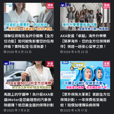
環聯信貸報告及評分服務【全方
AXA安盛「卓越」海外升學樂
位功能】如何避免影響您的信用
【築夢海外，您的全方位保障夥
評級？實時監控 信貸無憂！
伴】保證一趟安心留學之旅！
2026 年 6 月 23 日
2026 年 6 月 22 日
馬路上的守護神！為什麼AXA安
【意外保險大革新】首創全方位
盛iMotor是您最理想的汽車保
保障計劃，一年保費低至幾百
險選擇？給您最全面的保障計劃
蚊！賠償加埋傳染病保障
2025 年 7 月 8 日
2025 年 4 月 17 日