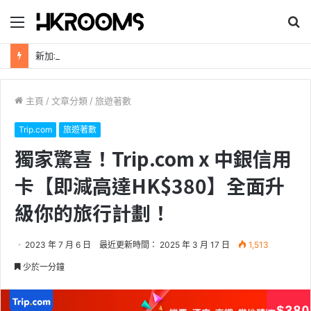
目
搜
錄
尋
新加坡航空【2026年全球航線大優惠】樟宜機場世界級設施帶您環遊世界！
主頁
/
文章分類
/
旅遊著數
Trip.com
旅遊著數
獨家驚喜！Trip.com x 中銀信用
卡【即減高達HK$380】全面升
級你的旅行計劃！
2023 年 7 月 6 日
最近更新時間： 2025 年 3 月 17 日
1,513
少於一分鐘