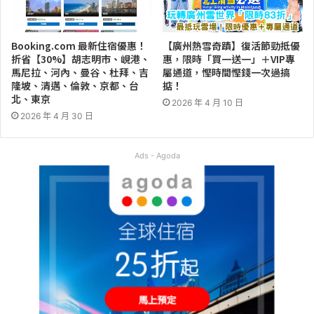
Booking.com 最新住宿優惠！
【廣州熱雪奇蹟】復活節勁抵優
折省【30%】胡志明市、峴港、
惠，限時「買一送一」＋VIP專
馬尼拉、河內、曼谷、杜拜、吉
屬通道，慳時間慳錢一次過搞
隆坡、清邁、倫敦、京都、台
掂！
北、東京
2026 年 4 月 10 日
2026 年 4 月 30 日
Ads - Agoda