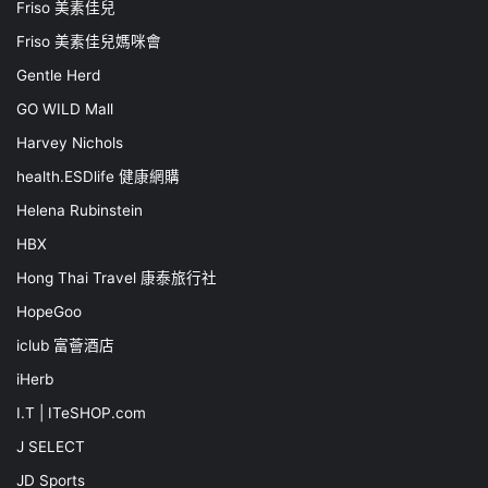
Friso 美素佳兒
Friso 美素佳兒媽咪會
Gentle Herd
GO WILD Mall
Harvey Nichols
health.ESDlife 健康網購
Helena Rubinstein
HBX
Hong Thai Travel 康泰旅行社
HopeGoo
iclub 富薈酒店
iHerb
I.T | ITeSHOP.com
J SELECT
JD Sports