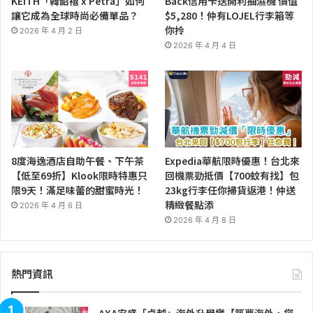
KEITH「韓韶禧 x Petra」如何
Back信用卡送開利抽濕機 價值
讓它成為全球時尚必備單品？
$5,280！仲有LOJEL行李箱等
你拎
2026 年 4 月 2 日
2026 年 4 月 4 日
8度海逸酒店自助午餐、下午茶
Expedia華航限時優惠！台北來
【低至69折】Klook限時特惠只
回機票勁抵價【700蚊有找】包
限9天！滿足味蕾的甜蜜時光！
23kg行李任你掃貨返港！仲送
精緻餐點添
2026 年 4 月 6 日
2026 年 4 月 8 日
熱門資訊