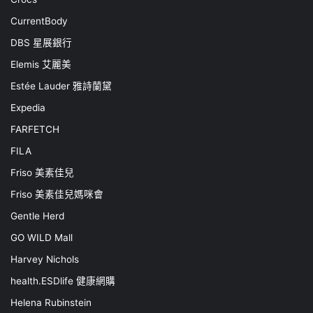
CurrentBody
DBS 星展銀行
Elemis 艾麗美
Estée Lauder 雅詩蘭黛
Expedia
FARFETCH
FILA
Friso 美素佳兒
Friso 美素佳兒媽咪會
Gentle Herd
GO WILD Mall
Harvey Nichols
health.ESDlife 健康網購
Helena Rubinstein