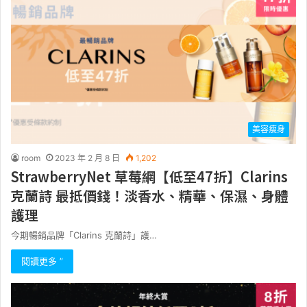
美容瘦身
room
2023 年 2 月 8 日
1,202
StrawberryNet 草莓網【低至47折】Clarins
克蘭詩 最抵價錢！淡香水、精華、保濕、身體
護理
今期暢銷品牌「Clarins 克蘭詩」護…
閱讀更多 ”