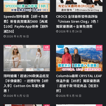
Speedo限時優惠【8折＋免運
CROCS 全球最新發佈高踭版
費】新會員買購滿$600【再減
「Unisex Siren Clog」3色！
$100】PayMe App領券【額外
獨家優惠碼＋全單免運費
減$50】
2026 年 5 月 24 日
2026 年 6 月 16 日
限時搶購！超過290款美品低至
Columbia最新 CRYSTAL LEAF
【半價優惠】，送禮好物【8折
保溫外套【85折】獨家優惠碼
入手】Cotton On 年度大優
｜超過千款 特定商品【低至5
惠！
折】
2026 年 5 月 12 日
2026 年 5 月 10 日