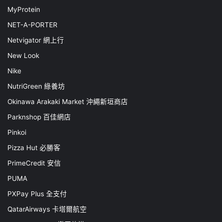
MyProtein
NET-A-PORTER
Netvigator 網上行
New Look
Nike
NutriGreen 綠養坊
Okinawa Arakaki Market 沖繩新垣商店
Parknshop 百佳網店
Pinkoi
Pizza Hut 必勝客
PrimeCredit 安信
PUMA
PXPay Plus 全支付
QatarAirways 卡塔爾航空