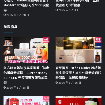
Mastercard簽賬可享$500現金
貨品都有9折優惠！
券
2025 年 6 月 4 日
2025 年 6 月 28 日
美容瘦身
各方時尚雜誌及專家推薦「抗老
官網獨家 Estée Lauder 雅詩蘭
化護膚新選擇」CurrentBody
黛多重優惠！加推～最新會員限
Skin LED 光療面膜及頸胸美容
時著數！美麗瞬間開始
儀
2026 年 5 月 26 日
2026 年 5 月 28 日