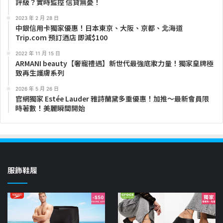
評級？實時監控 信貸無憂！
2023 年 2 月 28 日
中銀信用卡獨家優惠！日本東京、大阪、京都、北海道
Trip.com 預訂酒店 即減$100
2022 年 11 月 15 日
ARMANI beauty【奢寵禮遇】新世代最強底妝力量！獨家皇牌極
致再生護膚系列
2026 年 5 月 26 日
官網獨家 Estée Lauder 雅詩蘭黛多重優惠！加推～最新會員限
時著數！美麗瞬間開始
服飾鞋履