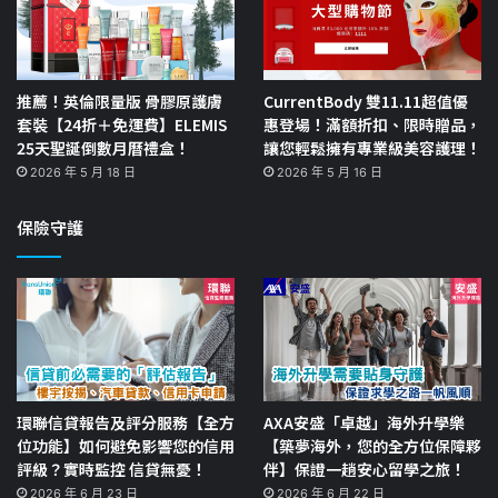
推薦！英倫限量版 骨膠原護膚
CurrentBody 雙11.11超值優
套裝【24折＋免運費】ELEMIS
惠登場！滿額折扣、限時贈品，
25天聖誕倒數月曆禮盒！
讓您輕鬆擁有專業級美容護理！
2026 年 5 月 18 日
2026 年 5 月 16 日
保險守護
環聯信貸報告及評分服務【全方
AXA安盛「卓越」海外升學樂
位功能】如何避免影響您的信用
【築夢海外，您的全方位保障夥
評級？實時監控 信貸無憂！
伴】保證一趟安心留學之旅！
2026 年 6 月 23 日
2026 年 6 月 22 日