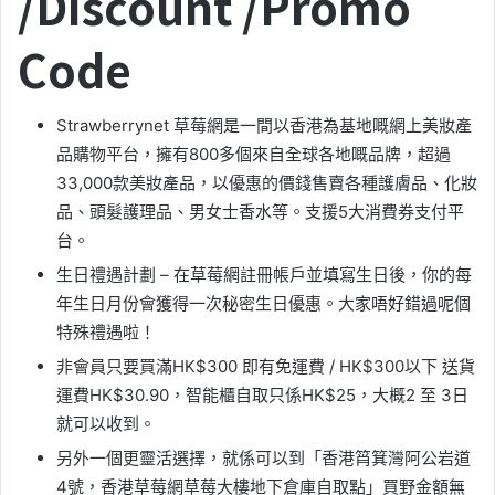
/Discount /Promo
Code
Strawberrynet 草莓網是一間以香港為基地嘅網上美妝產
品購物平台，擁有800多個來自全球各地嘅品牌，超過
33,000款美妝產品，以優惠的價錢售賣各種護膚品、化妝
品、頭髮護理品、男女士香水等。支援5大消費券支付平
台。
生日禮遇計劃 – 在草莓網註冊帳戶並填寫生日後，你的每
年生日月份會獲得一次秘密生日優惠。大家唔好錯過呢個
特殊禮遇啦！
非會員只要買滿HK$300 即有免運費 / HK$300以下 送貨
運費HK$30.90，智能櫃自取只係HK$25，大概2 至 3日
就可以收到。
另外一個更靈活選擇，就係可以到「香港筲箕灣阿公岩道
4號，香港草莓網草莓大樓地下倉庫自取點」買野金額無