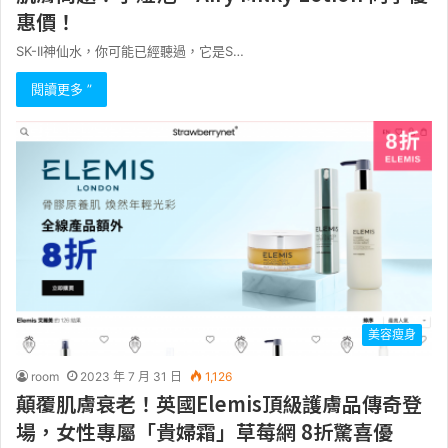
惠價！
SK-II神仙水，你可能已經聽過，它是S…
閱讀更多 ”
美容瘦身
room
2023 年 7 月 31 日
1,126
顛覆肌膚衰老！英國Elemis頂級護膚品傳奇登
場，女性專屬「貴婦霜」草莓網 8折驚喜優