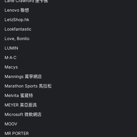
Lane Crawford 連卡佛
Lenovo 聯想
LetzShop.hk
Lookfantastic
Love, Bonito
LUMIN
M·A·C
Macys
Mannings 萬寧網店
Marathon Sports 馬拉松
Melvita 蜜葳特
MEYER 美亞廚具
Microsoft 微軟網店
MOOV
MR PORTER