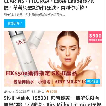
CLARINS、FILORGA、Estee Lauder超低
價！草莓網聖誕折扣狂減，買到你手軟！
隨著12月到來，聖誕節歡樂氣氛已悄然來臨…
閱讀更多 ”
美容瘦身
room
2023 年 11 月 29 日
1,055
SK-II 神仙水【$500】限時優惠 一瓶解決所有
肌膚問題！小燈泡、Airy Milky Lotion 同享優