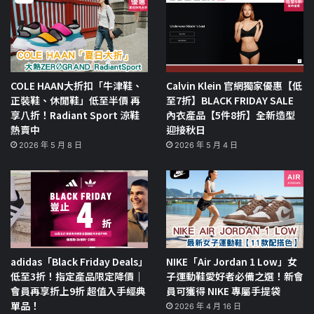
COLE HAAN大折扣「牛津鞋、
Calvin Klein 官網獨家優惠【低
正裝鞋、休閒鞋」低至半價 再
至7折】BLACK FRIDAY SALE
享八折！Radiant Sport 涼鞋
內衣產品【5件8折】全新造型
熱賣中
迎接秋日
2026 年 5 月 8 日
2026 年 5 月 4 日
adidas「Black Friday Deals」
NIKE「Air Jordan 1 Low」女
低至3折！指定產品限定降價｜
子運動鞋愛好者必備之選！新會
會員再享折上9折 超值入手經典
員可獲得 NIKE 專屬手提袋
單品！
2026 年 4 月 16 日