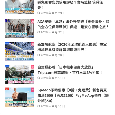
避免影響您的信用評級？實時監控 信貸無
憂！
2026 年 6 月 23 日
AXA安盛「卓越」海外升學樂【築夢海外，您
的全方位保障夥伴】保證一趟安心留學之旅！
2026 年 6 月 22 日
新加坡航空【2026年全球航線大優惠】樟宜
機場世界級設施帶您環遊世界！
2026 年 6 月 20 日
自駕遊必看「日本租車優惠大放送」
Trip.com最高85折，首訂再享8%折扣！
2026 年 6 月 18 日
Speedo限時優惠【8折＋免運費】新會員買
購滿$600【再減$100】PayMe App領券【額
外減$50】
2026 年 6 月 16 日