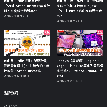
自由鳥 Birdie 推出無合約
自由鳥「世一旅行SIM」全球60
【$98】SmarTone無限數據計
多個目的地通行無阻！只需
劃！跟複雜合約說再見
【$15】Birdie陪你輕鬆遊走世
界！
2025 年 6 月 23 日
2025 年 6 月 21 日
自由鳥 Birdie「養」號碼計劃
Lenovo【震撼價】Legion、
低用量首選【$38】無合約、無
Yoga、ThinkPad等系列最強優
行政費、SmarTone網絡
惠勁減5000元！SSD/RAM 8折
升級！
2025 年 6 月 19 日
2025 年 2 月 17 日
品牌分類
24S.com