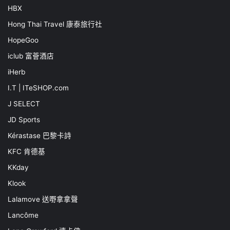
HBX
Hong Thai Travel 康泰旅行社
HopeGoo
iclub 富薈酒店
iHerb
I.T | ITeSHOP.com
J SELECT
JD Sports
Kérastase 巴黎卡詩
KFC 肯德基
KKday
Klook
Lalamove 送嘢拿拿聲
Lancôme