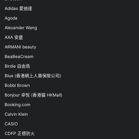
Adidas 愛迪達
Agoda
Alexander Wang
AXA 安盛
ARMANI beauty
BeaBeaCream
Birdie 自由鳥
Blue (香港網上人壽保險公司)
Bobbi Brown
Bonjour 卓悅 (香港貓 HKMall)
Booking.com
Calvin Klein
CASIO
CDFP 正德防火