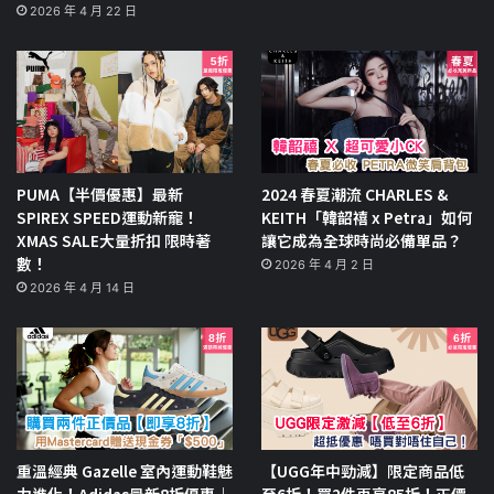
2026 年 4 月 22 日
PUMA【半價優惠】最新
2024 春夏潮流 CHARLES &
SPIREX SPEED運動新寵！
KEITH「韓韶禧 x Petra」如何
XMAS SALE大量折扣 限時著
讓它成為全球時尚必備單品？
數！
2026 年 4 月 2 日
2026 年 4 月 14 日
重溫經典 Gazelle 室內運動鞋魅
【UGG年中勁減】限定商品低
力進化！Adidas最新8折優惠｜
至6折！買2件再享85折！正價