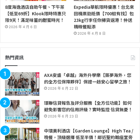
8度海逸酒店自助午餐、下午茶
Expedia華航限時優惠！台北來
【低至69折】Klook限時特惠只
回機票勁抵價【700蚊有找】包
限9天！滿足味蕾的甜蜜時光！
23kg行李任你掃貨返港！仲送
精緻餐點添
2026 年 4 月 6 日
2026 年 4 月 8 日
熱門資訊
AXA安盛「卓越」海外升學樂【築夢海外，您
的全方位保障夥伴】保證一趟安心留學之旅！
2026 年 6 月 22 日
環聯信貸報告及評分服務【全方位功能】如何
避免影響您的信用評級？實時監控 信貸無憂！
2026 年 6 月 23 日
中環美利酒店【Garden Lounge】High Tea /
晚餐，頂級選擇 低至半價！鄰近聖約翰座堂旁