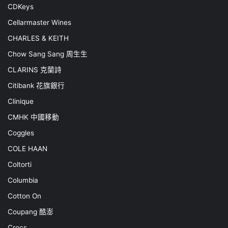
CDKeys
Cellarmaster Wines
CHARLES & KEITH
Chow Sang Sang 周生生
CLARINS 克蘭詩
Citibank 花旗銀行
Clinique
CMHK 中國移動
Coggles
COLE HAAN
Coltorti
Columbia
Cotton On
Coupang 酷澎
Crocs