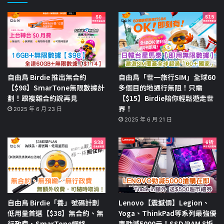
自由鳥 Birdie 推出無合約
自由鳥「世一旅行SIM」全球60
【$98】SmarTone無限數據計
多個目的地通行無阻！只需
劃！跟複雜合約說再見
【$15】Birdie陪你輕鬆遊走世
界！
2025 年 6 月 23 日
2025 年 6 月 21 日
自由鳥 Birdie「養」號碼計劃
Lenovo【震撼價】Legion、
低用量首選【$38】無合約、無
Yoga、ThinkPad等系列最強優
行政費、SmarTone網絡
惠勁減5000元！SSD/RAM 8折