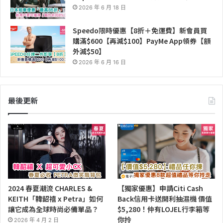
2026 年 6 月 18 日
Speedo限時優惠【8折＋免運費】新會員買
購滿$600【再減$100】PayMe App領券【額
外減$50】
2026 年 6 月 16 日
最後更新
2024 春夏潮流 CHARLES &
【獨家優惠】申請Citi Cash
KEITH「韓韶禧 x Petra」如何
Back信用卡送開利抽濕機 價值
讓它成為全球時尚必備單品？
$5,280！仲有LOJEL行李箱等
你拎
2026 年 4 月 2 日