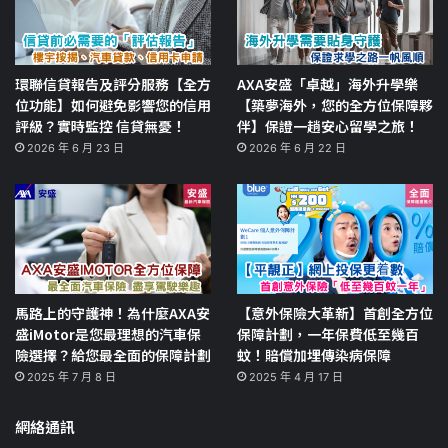
環聯信貸報告及評分服務【全方
AXA安盛「卓越」海外升學樂
位功能】如何避免影響您的信用
【築夢海外，您的全方位保障夥
評級？實時監控 信貸無憂！
伴】保證一趟安心留學之旅！
2026 年 6 月 23 日
2026 年 6 月 22 日
馬路上的守護神！為什麼AXA安
【意外保險大革新】首創全方位
盛iMotor是您最理想的汽車保
保障計劃，一年保費低至幾百
險選擇？給您最全面的保障計劃
蚊！賠償加埋傳染病保障
2025 年 7 月 8 日
2025 年 4 月 17 日
網絡通訊