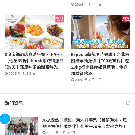
2026 年 4 月 4 日
8度海逸酒店自助午餐、下午茶
Expedia華航限時優惠！台北來
【低至69折】Klook限時特惠只
回機票勁抵價【700蚊有找】包
限9天！滿足味蕾的甜蜜時光！
23kg行李任你掃貨返港！仲送
精緻餐點添
2026 年 4 月 6 日
2026 年 4 月 8 日
熱門資訊
AXA安盛「卓越」海外升學樂【築夢海外，您
的全方位保障夥伴】保證一趟安心留學之旅！
2026 年 6 月 22 日