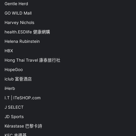
Gentle Herd
GO WILD Mall
Harvey Nichols
health.ESDlife 健康網購
Helena Rubinstein
HBX
Hong Thai Travel 康泰旅行社
HopeGoo
iclub 富薈酒店
iHerb
I.T | ITeSHOP.com
J SELECT
JD Sports
Kérastase 巴黎卡詩
KFC 肯德基