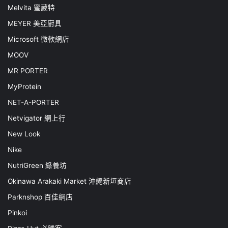
Melvita 蜜葳特
MEYER 美亞廚具
Microsoft 微軟網店
MOOV
MR PORTER
MyProtein
NET-A-PORTER
Netvigator 網上行
New Look
Nike
NutriGreen 綠養坊
Okinawa Arakaki Market 沖繩新垣商店
Parknshop 百佳網店
Pinkoi