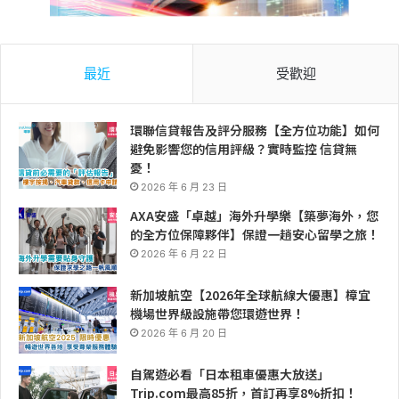
最近
受歡迎
環聯信貸報告及評分服務【全方位功能】如何
避免影響您的信用評級？實時監控 信貸無
憂！
2026 年 6 月 23 日
AXA安盛「卓越」海外升學樂【築夢海外，您
的全方位保障夥伴】保證一趟安心留學之旅！
2026 年 6 月 22 日
新加坡航空【2026年全球航線大優惠】樟宜
機場世界級設施帶您環遊世界！
2026 年 6 月 20 日
自駕遊必看「日本租車優惠大放送」
Trip.com最高85折，首訂再享8%折扣！