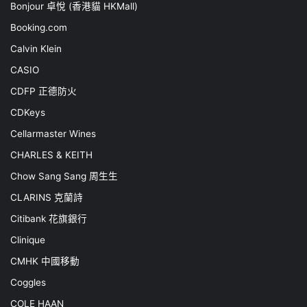
Bonjour 卓悅 (香港貓 HKMall)
Booking.com
Calvin Klein
CASIO
CDFP 正德防火
CDKeys
Cellarmaster Wines
CHARLES & KEITH
Chow Sang Sang 周生生
CLARINS 克蘭詩
Citibank 花旗銀行
Clinique
CMHK 中國移動
Coggles
COLE HAAN