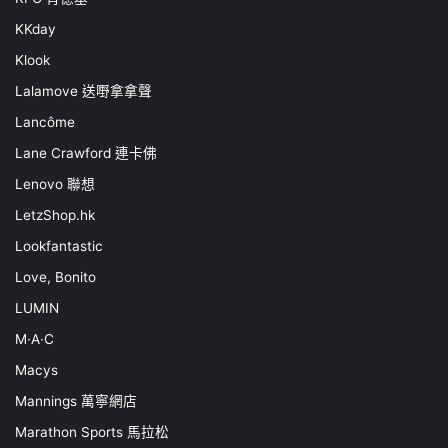
KKday
Klook
Lalamove 送嘢拿拿聲
Lancôme
Lane Crawford 連卡佛
Lenovo 聯想
LetzShop.hk
Lookfantastic
Love, Bonito
LUMIN
M·A·C
Macys
Mannings 萬寧網店
Marathon Sports 馬拉松