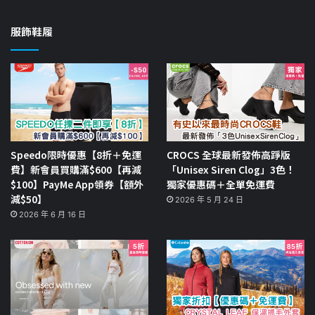
服飾鞋履
Speedo限時優惠【8折＋免運
CROCS 全球最新發佈高踭版
費】新會員買購滿$600【再減
「Unisex Siren Clog」3色！
$100】PayMe App領券【額外
獨家優惠碼＋全單免運費
減$50】
2026 年 5 月 24 日
2026 年 6 月 16 日