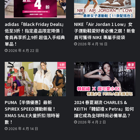
adidas「Black Friday Deals」
NIKE「Air Jordan 1 Low」女
低至3折！指定產品限定降價｜
子運動鞋愛好者必備之選！新會
會員再享折上9折 超值入手經典
員可獲得 NIKE 專屬手提袋
單品！
2026 年 4 月 16 日
2026 年 4 月 22 日
PUMA【半價優惠】最新
2024 春夏潮流 CHARLES &
SPIREX SPEED運動新寵！
KEITH「韓韶禧 x Petra」如何
XMAS SALE大量折扣 限時著
讓它成為全球時尚必備單品？
數！
2026 年 4 月 2 日
2026 年 4 月 14 日