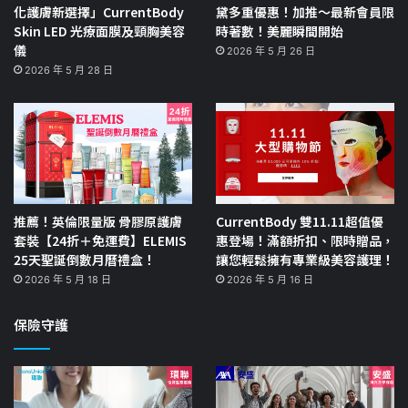
化護膚新選擇」CurrentBody
黛多重優惠！加推～最新會員限
Skin LED 光療面膜及頸胸美容
時著數！美麗瞬間開始
儀
2026 年 5 月 26 日
2026 年 5 月 28 日
推薦！英倫限量版 骨膠原護膚
CurrentBody 雙11.11超值優
套裝【24折＋免運費】ELEMIS
惠登場！滿額折扣、限時贈品，
25天聖誕倒數月曆禮盒！
讓您輕鬆擁有專業級美容護理！
2026 年 5 月 18 日
2026 年 5 月 16 日
保險守護