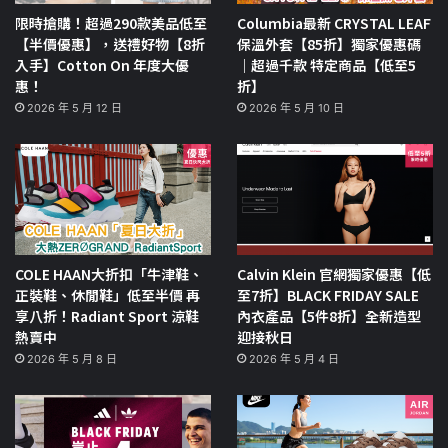
限時搶購！超過290款美品低至
Columbia最新 CRYSTAL LEAF
【半價優惠】，送禮好物【8折
保溫外套【85折】獨家優惠碼
入手】Cotton On 年度大優
｜超過千款 特定商品【低至5
惠！
折】
2026 年 5 月 12 日
2026 年 5 月 10 日
COLE HAAN大折扣「牛津鞋、
Calvin Klein 官網獨家優惠【低
正裝鞋、休閒鞋」低至半價 再
至7折】BLACK FRIDAY SALE
享八折！Radiant Sport 涼鞋
內衣產品【5件8折】全新造型
熱賣中
迎接秋日
2026 年 5 月 8 日
2026 年 5 月 4 日