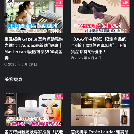
重溫經典 Gazelle 室內運動鞋魅
【UGG年中勁減】限定商品低
力進化！Adidas最新8折優惠｜
至6折！買2件再享85折！正價
Mastercard簽賬可享$500現金
貨品都有9折優惠！
券
2025 年 6 月 4 日
2025 年 6 月 28 日
美容瘦身
各方時尚雜誌及專家推薦「抗老
官網獨家 Estée Lauder 雅詩蘭