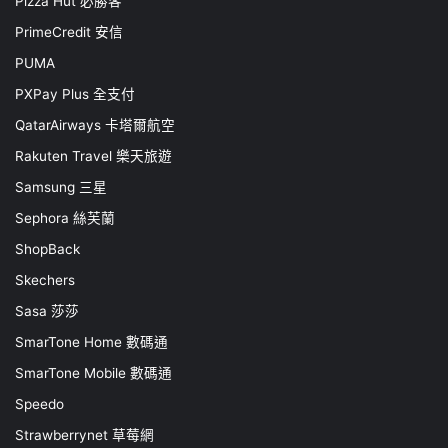
Pizza Hut 必勝客
PrimeCredit 安信
PUMA
PXPay Plus 全支付
QatarAirways 卡塔爾航空
Rakuten Travel 樂天旅遊
Samsung 三星
Sephora 絲芙蘭
ShopBack
Skechers
Sasa 莎莎
SmarTone Home 數碼通
SmarTone Mobile 數碼通
Speedo
Strawberrynet 草莓網