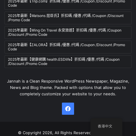
2025年最新【Trip.com】折扣碼 /優惠 /代碼 /Coupon /Discount /Promo
Code
2025年最新【Watsons 屈臣氏】折扣碼 /優惠 /代碼 /Coupon /Discount
/Promo Code
2025年最新【Wing On Travel 永安旅遊】折扣碼 /優惠 /代碼 /Coupon
/Discount /Promo Code
2025年最新【ZALORA】折扣碼 /優惠 /代碼 /Coupon /Discount /Promo
Code
2025年最新【健康網購 health.ESDlife】折扣碼 /優惠 /代碼 /Coupon
/Discount /Promo Code
Jannah is a Clean Responsive WordPress Newspaper, Magazine,
News and Blog theme. Packed with options that allow you to
completely customize your website to your needs.
Facebook
香港中文
© Copyright 2026, All Rights Reserved | Member of