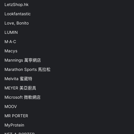
LetzShop.hk
Lookfantastic
Love, Bonito
LUMIN
M·A·C
Macys
Mannings 萬寧網店
Marathon Sports 馬拉松
Melvita 蜜葳特
MEYER 美亞廚具
Microsoft 微軟網店
MOOV
MR PORTER
MyProtein