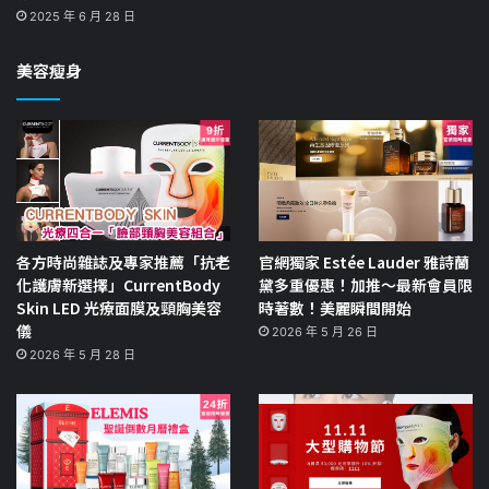
2025 年 6 月 28 日
美容瘦身
各方時尚雜誌及專家推薦「抗老
官網獨家 Estée Lauder 雅詩蘭
化護膚新選擇」CurrentBody
黛多重優惠！加推～最新會員限
Skin LED 光療面膜及頸胸美容
時著數！美麗瞬間開始
儀
2026 年 5 月 26 日
2026 年 5 月 28 日