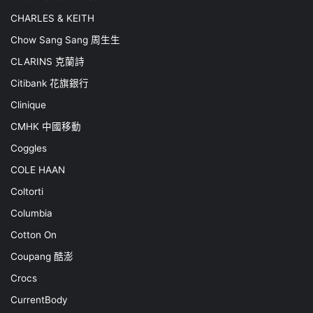
CHARLES & KEITH
Chow Sang Sang 周生生
CLARINS 克蘭詩
Citibank 花旗銀行
Clinique
CMHK 中國移動
Coggles
COLE HAAN
Coltorti
Columbia
Cotton On
Coupang 酷澎
Crocs
CurrentBody