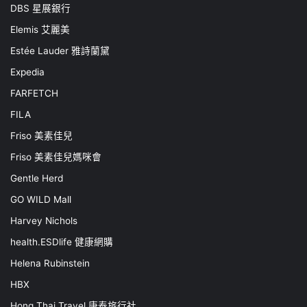
DBS 星展銀行
Elemis 艾麗美
Estée Lauder 雅詩蘭黛
Expedia
FARFETCH
FILA
Friso 美素佳兒
Friso 美素佳兒媽咪會
Gentle Herd
GO WILD Mall
Harvey Nichols
health.ESDlife 健康網購
Helena Rubinstein
HBX
Hong Thai Travel 康泰旅行社