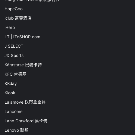
HopeGoo
iclub 富薈酒店
iHerb
I.T | ITeSHOP.com
J SELECT
JD Sports
Kérastase 巴黎卡詩
KFC 肯德基
KKday
Klook
Lalamove 送嘢拿拿聲
Lancôme
Lane Crawford 連卡佛
Lenovo 聯想