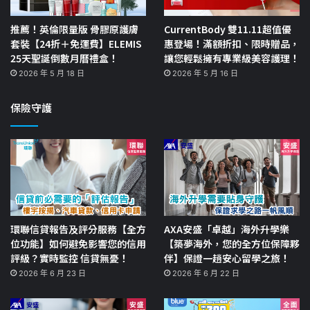
推薦！英倫限量版 骨膠原護膚
CurrentBody 雙11.11超值優
套裝【24折＋免運費】ELEMIS
惠登場！滿額折扣、限時贈品，
25天聖誕倒數月曆禮盒！
讓您輕鬆擁有專業級美容護理！
2026 年 5 月 18 日
2026 年 5 月 16 日
保險守護
環聯信貸報告及評分服務【全方
AXA安盛「卓越」海外升學樂
位功能】如何避免影響您的信用
【築夢海外，您的全方位保障夥
評級？實時監控 信貸無憂！
伴】保證一趟安心留學之旅！
2026 年 6 月 23 日
2026 年 6 月 22 日