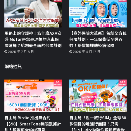
馬路上的守護神！為什麼AXA安
【意外保險大革新】首創全方位
盛iMotor是您最理想的汽車保
保障計劃，一年保費低至幾百
險選擇？給您最全面的保障計劃
蚊！賠償加埋傳染病保障
2025 年 7 月 8 日
2025 年 4 月 17 日
網絡通訊
自由鳥 Birdie 推出無合約
自由鳥「世一旅行SIM」全球60
【$98】SmarTone無限數據計
多個目的地通行無阻！只需
劃！跟複雜合約說再見
【$15】Birdie陪你輕鬆遊走世