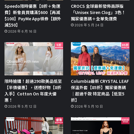
Speedo限時優惠【8折＋免運
CROCS 全球最新發佈高踭版
費】新會員買購滿$600【再減
「Unisex Siren Clog」3色！
$100】PayMe App領券【額外
獨家優惠碼＋全單免運費
減$50】
2026 年 5 月 24 日
2026 年 6 月 16 日
限時搶購！超過290款美品低至
Columbia最新 CRYSTAL LEAF
【半價優惠】，送禮好物【8折
保溫外套【85折】獨家優惠碼
入手】Cotton On 年度大優
｜超過千款 特定商品【低至5
惠！
折】
2026 年 5 月 12 日
2026 年 5 月 10 日