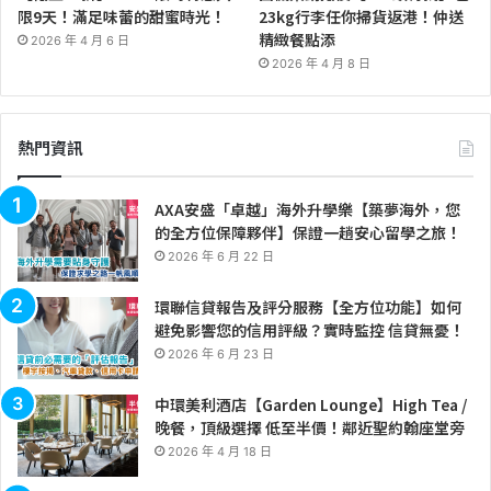
限9天！滿足味蕾的甜蜜時光！
23kg行李任你掃貨返港！仲送
精緻餐點添
2026 年 4 月 6 日
2026 年 4 月 8 日
熱門資訊
AXA安盛「卓越」海外升學樂【築夢海外，您
的全方位保障夥伴】保證一趟安心留學之旅！
2026 年 6 月 22 日
環聯信貸報告及評分服務【全方位功能】如何
避免影響您的信用評級？實時監控 信貸無憂！
2026 年 6 月 23 日
中環美利酒店【Garden Lounge】High Tea /
晚餐，頂級選擇 低至半價！鄰近聖約翰座堂旁
2026 年 4 月 18 日