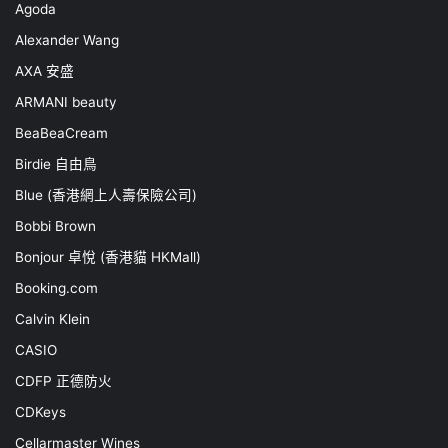
Agoda
Alexander Wang
AXA 安盛
ARMANI beauty
BeaBeaCream
Birdie 自由鳥
Blue (香港網上人壽保險公司)
Bobbi Brown
Bonjour 卓悅 (香港貓 HKMall)
Booking.com
Calvin Klein
CASIO
CDFP 正德防火
CDKeys
Cellarmaster Wines