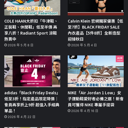
COLE HAAN大折扣「牛津鞋、
Calvin Klein 官網獨家優惠【低
正裝鞋、休閒鞋」低至半價 再
至7折】BLACK FRIDAY SALE
享八折！Radiant Sport 涼鞋
內衣產品【5件8折】全新造型
熱賣中
迎接秋日
2026 年 5 月 8 日
2026 年 5 月 4 日
adidas「Black Friday Deals」
NIKE「Air Jordan 1 Low」女
低至3折！指定產品限定降價｜
子運動鞋愛好者必備之選！新會
會員再享折上9折 超值入手經典
員可獲得 NIKE 專屬手提袋
單品！
2026 年 4 月 16 日
2026 年 4 月 22 日