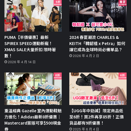
PUMA【半價優惠】最新
2024 春夏潮流 CHARLES &
SPIREX SPEED運動新寵！
KEITH「韓韶禧 x Petra」如何
XMAS SALE大量折扣 限時著
讓它成為全球時尚必備單品？
數！
2026 年 4 月 2 日
2026 年 4 月 14 日
重溫經典 Gazelle 室內運動鞋魅
【UGG年中勁減】限定商品低
力進化！Adidas最新8折優惠｜
至6折！買2件再享85折！正價
Mastercard簽賬可享$500現金
貨品都有9折優惠！
券
2025 年 6 月 4 日