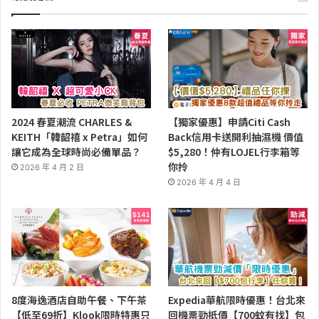
2024 春夏潮流 CHARLES &
【獨家優惠】申請Citi Cash
KEITH「韓韶禧 x Petra」如何
Back信用卡送開利抽濕機 價值
讓它成為全球時尚必備單品？
$5,280！仲有LOJEL行李箱等
你拎
2026 年 4 月 2 日
2026 年 4 月 4 日
8度海逸酒店自助午餐、下午茶
Expedia華航限時優惠！台北來
【低至69折】Klook限時特惠只
回機票勁抵價【700蚊有找】包