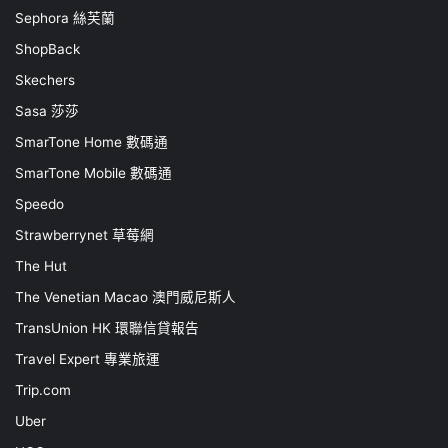
Sephora 絲芙蘭
ShopBack
Skechers
Sasa 莎莎
SmarTone Home 數碼通
SmarTone Mobile 數碼通
Speedo
Strawberrynet 草莓網
The Hut
The Venetian Macao 澳門威尼斯人
TransUnion HK 環聯信貸報告
Travel Expert 專業旅運
Trip.com
Uber