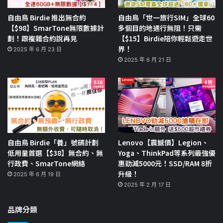
自由鳥 Birdie 推出無合約
自由鳥「世一旅行SIM」全球60
【$98】SmarTone無限數據計
多個目的地通行無阻！只需
劃！跟複雜合約說再見
【$15】Birdie陪你輕鬆遊走世
界！
2025 年 6 月 23 日
2025 年 6 月 21 日
自由鳥 Birdie「養」號碼計劃
Lenovo【震撼價】Legion、
低用量首選【$38】無合約、無
Yoga、ThinkPad等系列最強優
行政費、SmarTone網絡
惠勁減5000元！SSD/RAM 8折
升級！
2025 年 6 月 19 日
2025 年 2 月 17 日
品牌分類