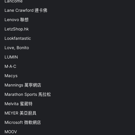
Lancôme
Lane Crawford 連卡佛
Lenovo 聯想
LetzShop.hk
Lookfantastic
Love, Bonito
LUMIN
M·A·C
Macys
Mannings 萬寧網店
Marathon Sports 馬拉松
Melvita 蜜葳特
MEYER 美亞廚具
Microsoft 微軟網店
MOOV