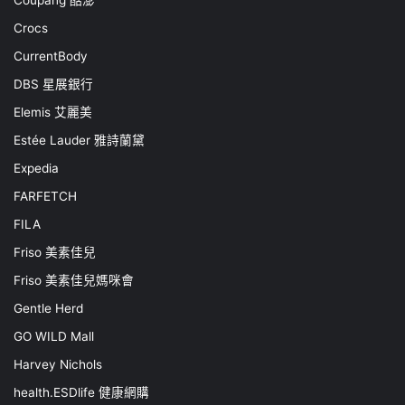
Crocs
CurrentBody
DBS 星展銀行
Elemis 艾麗美
Estée Lauder 雅詩蘭黛
Expedia
FARFETCH
FILA
Friso 美素佳兒
Friso 美素佳兒媽咪會
Gentle Herd
GO WILD Mall
Harvey Nichols
health.ESDlife 健康網購