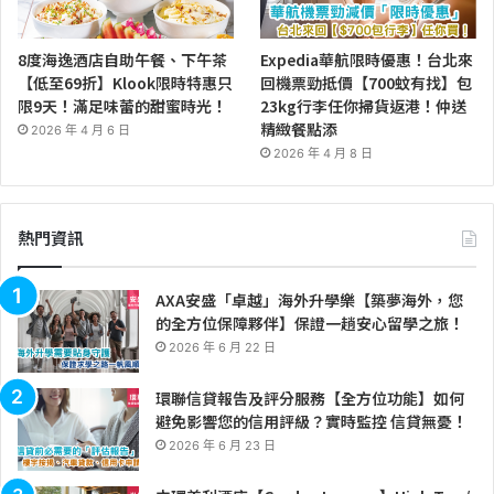
8度海逸酒店自助午餐、下午茶
Expedia華航限時優惠！台北來
【低至69折】Klook限時特惠只
回機票勁抵價【700蚊有找】包
限9天！滿足味蕾的甜蜜時光！
23kg行李任你掃貨返港！仲送
精緻餐點添
2026 年 4 月 6 日
2026 年 4 月 8 日
熱門資訊
AXA安盛「卓越」海外升學樂【築夢海外，您
的全方位保障夥伴】保證一趟安心留學之旅！
2026 年 6 月 22 日
環聯信貸報告及評分服務【全方位功能】如何
避免影響您的信用評級？實時監控 信貸無憂！
2026 年 6 月 23 日