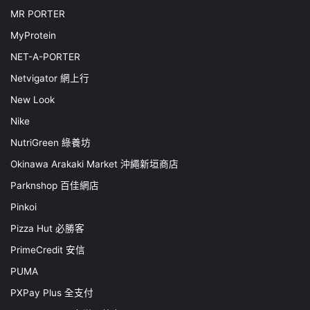
MR PORTER
MyProtein
NET-A-PORTER
Netvigator 網上行
New Look
Nike
NutriGreen 綠養坊
Okinawa Arakaki Market 沖繩新垣商店
Parknshop 百佳網店
Pinkoi
Pizza Hut 必勝客
PrimeCredit 安信
PUMA
PXPay Plus 全支付