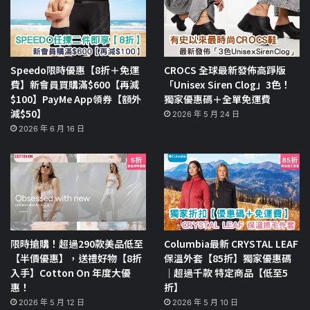
Speedo限時優惠【8折＋免運
CROCS 全球最新發佈高踭版
費】新會員買購滿$600【再減
「Unisex Siren Clog」3色！
$100】PayMe App領券【額外
獨家優惠碼＋全單免運費
減$50】
2026 年 5 月 24 日
2026 年 6 月 16 日
限時搶購！超過290款美品低至
Columbia最新 CRYSTAL LEAF
【半價優惠】，送禮好物【8折
保溫外套【85折】獨家優惠碼
入手】Cotton On 年度大優
｜超過千款 特定商品【低至5
惠！
折】
2026 年 5 月 12 日
2026 年 5 月 10 日