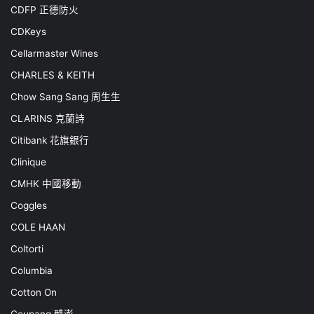
CDFP 正德防火
CDKeys
Cellarmaster Wines
CHARLES & KEITH
Chow Sang Sang 周生生
CLARINS 克蘭詩
Citibank 花旗銀行
Clinique
CMHK 中國移動
Coggles
COLE HAAN
Coltorti
Columbia
Cotton On
Coupang 酷澎