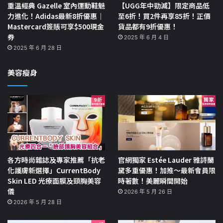
重溫經典 Gazelle 室內運動鞋魅
【UGG年中勁減】限定商品低
力進化！Adidas最新8折優惠｜
至6折！買2件再享85折！正價
Mastercard簽賬可享$500現金
貨品都有9折優惠！
券
2025 年 6 月 4 日
2025 年 6 月 28 日
美容瘦身
各方時尚雜誌及專家推薦「抗老
官網獨家 Estée Lauder 雅詩蘭
化護膚新選擇」CurrentBody
黛多重優惠！加推～最新會員限
Skin LED 光療面膜及頸胸美容
時著數！美麗瞬間開始
儀
2026 年 5 月 26 日
2026 年 5 月 28 日