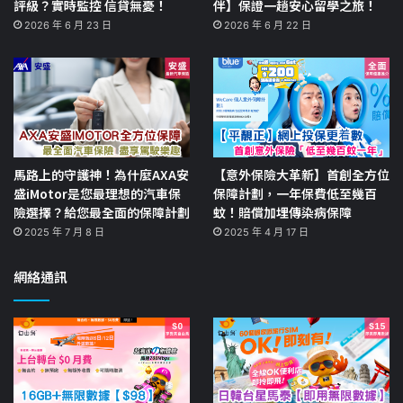
評級？實時監控 信貸無憂！
伴】保證一趟安心留學之旅！
2026 年 6 月 23 日
2026 年 6 月 22 日
馬路上的守護神！為什麼AXA安
【意外保險大革新】首創全方位
盛iMotor是您最理想的汽車保
保障計劃，一年保費低至幾百
險選擇？給您最全面的保障計劃
蚊！賠償加埋傳染病保障
2025 年 7 月 8 日
2025 年 4 月 17 日
網絡通訊