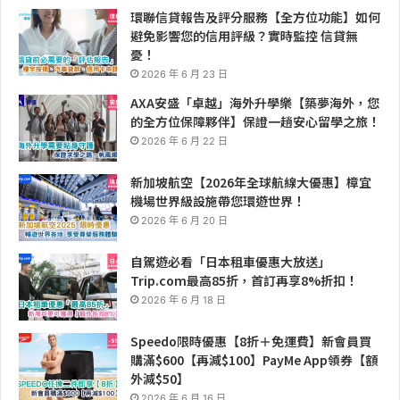
環聯信貸報告及評分服務【全方位功能】如何
避免影響您的信用評級？實時監控 信貸無
憂！
2026 年 6 月 23 日
AXA安盛「卓越」海外升學樂【築夢海外，您
的全方位保障夥伴】保證一趟安心留學之旅！
2026 年 6 月 22 日
新加坡航空【2026年全球航線大優惠】樟宜
機場世界級設施帶您環遊世界！
2026 年 6 月 20 日
自駕遊必看「日本租車優惠大放送」
Trip.com最高85折，首訂再享8%折扣！
2026 年 6 月 18 日
Speedo限時優惠【8折＋免運費】新會員買
購滿$600【再減$100】PayMe App領券【額
外減$50】
2026 年 6 月 16 日