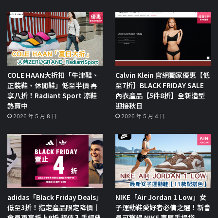
COLE HAAN大折扣「牛津鞋、
Calvin Klein 官網獨家優惠【低
正裝鞋、休閒鞋」低至半價 再
至7折】BLACK FRIDAY SALE
享八折！Radiant Sport 涼鞋
內衣產品【5件8折】全新造型
熱賣中
迎接秋日
2026 年 5 月 8 日
2026 年 5 月 4 日
adidas「Black Friday Deals」
NIKE「Air Jordan 1 Low」女
低至3折！指定產品限定降價｜
子運動鞋愛好者必備之選！新會
會員再享折上9折 超值入手經典
員可獲得 NIKE 專屬手提袋