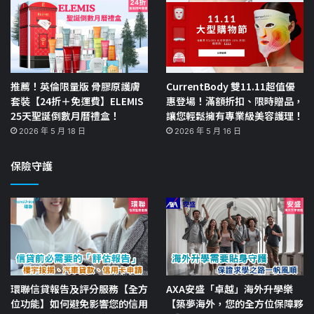
推薦！英倫限量版 骨膠原護膚
CurrentBody 雙11.11超值優
套裝【24折＋免運費】ELEMIS
惠登場！滿額折扣、限時贈品，
25天聖誕倒數月曆禮盒！
讓您輕鬆擁有專業級美容護理！
2026 年 5 月 18 日
2026 年 5 月 16 日
保險守護
環聯信貸報告及評分服務【全方
AXA安盛「卓越」海外升學樂
位功能】如何避免影響您的信用
【築夢海外，您的全方位保障夥