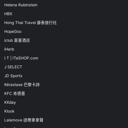
Helena Rubinstein
HBX
Hong Thai Travel 康泰旅行社
HopeGoo
iclub 富薈酒店
iHerb
I.T | ITeSHOP.com
J SELECT
JD Sports
Kérastase 巴黎卡詩
KFC 肯德基
KKday
Klook
Lalamove 送嘢拿拿聲