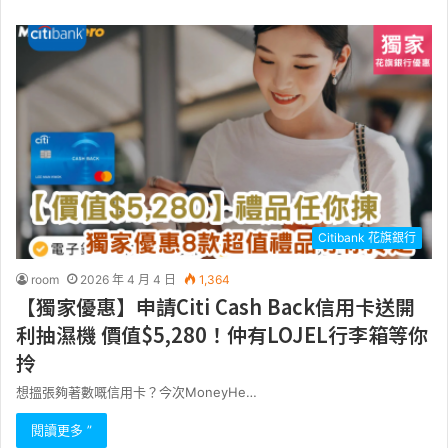
Citibank 花旗銀行
room
2026 年 4 月 4 日
1,364
【獨家優惠】申請Citi Cash Back信用卡送開
利抽濕機 價值$5,280！仲有LOJEL行李箱等你
拎
想搵張夠著數嘅信用卡？今次MoneyHe…
閱讀更多 ”