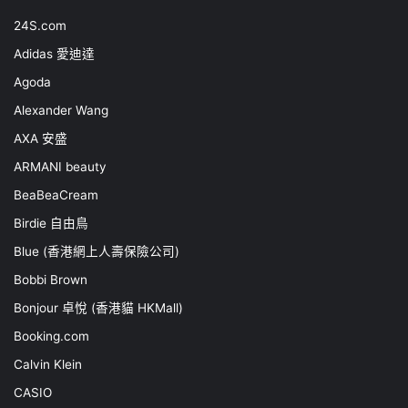
24S.com
Adidas 愛迪達
Agoda
Alexander Wang
AXA 安盛
ARMANI beauty
BeaBeaCream
Birdie 自由鳥
Blue (香港網上人壽保險公司)
Bobbi Brown
Bonjour 卓悅 (香港貓 HKMall)
Booking.com
Calvin Klein
CASIO