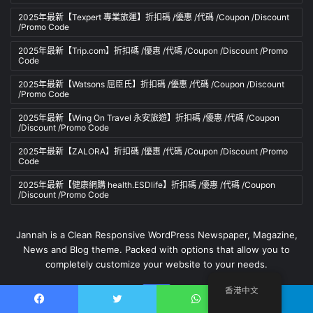
2025年最新【Texpert 專業旅運】折扣碼 /優惠 /代碼 /Coupon /Discount
/Promo Code
2025年最新【Trip.com】折扣碼 /優惠 /代碼 /Coupon /Discount /Promo
Code
2025年最新【Watsons 屈臣氏】折扣碼 /優惠 /代碼 /Coupon /Discount
/Promo Code
2025年最新【Wing On Travel 永安旅遊】折扣碼 /優惠 /代碼 /Coupon
/Discount /Promo Code
2025年最新【ZALORA】折扣碼 /優惠 /代碼 /Coupon /Discount /Promo
Code
2025年最新【健康網購 health.ESDlife】折扣碼 /優惠 /代碼 /Coupon
/Discount /Promo Code
Jannah is a Clean Responsive WordPress Newspaper, Magazine,
News and Blog theme. Packed with options that allow you to
completely customize your website to your needs.
香港中文
Facebook
Facebook
推特
WhatsApp
電報