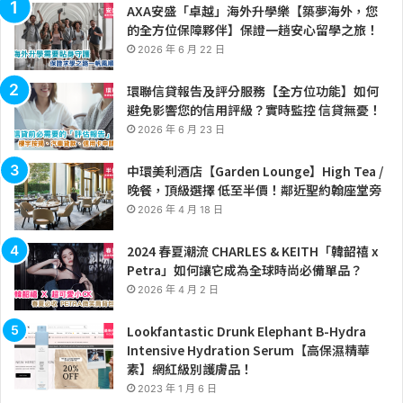
AXA安盛「卓越」海外升學樂【築夢海外，您
的全方位保障夥伴】保證一趟安心留學之旅！
2026 年 6 月 22 日
環聯信貸報告及評分服務【全方位功能】如何
避免影響您的信用評級？實時監控 信貸無憂！
2026 年 6 月 23 日
中環美利酒店【Garden Lounge】High Tea /
晚餐，頂級選擇 低至半價！鄰近聖約翰座堂旁
2026 年 4 月 18 日
2024 春夏潮流 CHARLES & KEITH「韓韶禧 x
Petra」如何讓它成為全球時尚必備單品？
2026 年 4 月 2 日
Lookfantastic Drunk Elephant B-Hydra
Intensive Hydration Serum【高保濕精華
素】網紅級別護膚品！
2023 年 1 月 6 日