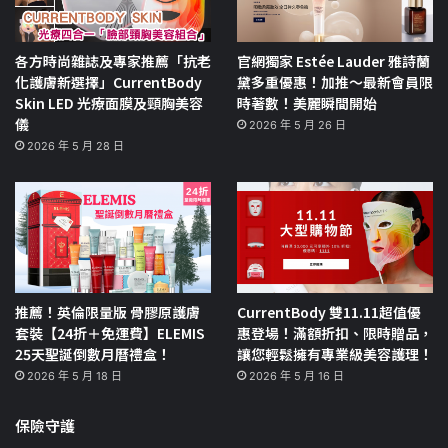
各方時尚雜誌及專家推薦「抗老
官網獨家 Estée Lauder 雅詩蘭
化護膚新選擇」CurrentBody
黛多重優惠！加推～最新會員限
Skin LED 光療面膜及頸胸美容
時著數！美麗瞬間開始
儀
2026 年 5 月 26 日
2026 年 5 月 28 日
推薦！英倫限量版 骨膠原護膚
CurrentBody 雙11.11超值優
套裝【24折＋免運費】ELEMIS
惠登場！滿額折扣、限時贈品，
25天聖誕倒數月曆禮盒！
讓您輕鬆擁有專業級美容護理！
2026 年 5 月 18 日
2026 年 5 月 16 日
保險守護