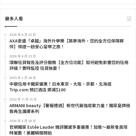
最多人看
2026 年 6 月 22 日
AXA安盛「卓越」海外升學樂【築夢海外，您的全方位保障夥
伴】保證一趟安心留學之旅！
2026 年 6 月 23 日
環聯信貸報告及評分服務【全方位功能】如何避免影響您的信用
評級？實時監控 信貸無憂！
2023 年 2 月 28 日
中銀信用卡獨家優惠！日本東京、大阪、京都、北海道
Trip.com 預訂酒店 即減$100
2022 年 11 月 15 日
ARMANI beauty【奢寵禮遇】新世代最強底妝力量！獨家皇牌極
致再生護膚系列
2026 年 5 月 26 日
官網獨家 Estée Lauder 雅詩蘭黛多重優惠！加推～最新會員限
時著數！美麗瞬間開始