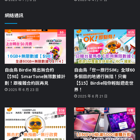
網絡通訊
自由鳥 Birdie 推出無合約
自由鳥「世一旅行SIM」全球60
【$98】SmarTone無限數據計
多個目的地通行無阻！只需
劃！跟複雜合約說再見
【$15】Birdie陪你輕鬆遊走世
界！
2025 年 6 月 23 日
2025 年 6 月 21 日