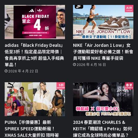
adidas「Black Friday Deals」
NIKE「Air Jordan 1 Low」女
低至3折！指定產品限定降價｜
子運動鞋愛好者必備之選！新會
會員再享折上9折 超值入手經典
員可獲得 NIKE 專屬手提袋
單品！
2026 年 4 月 16 日
2026 年 4 月 22 日
PUMA【半價優惠】最新
2024 春夏潮流 CHARLES &
SPIREX SPEED運動新寵！
KEITH「韓韶禧 x Petra」如何
XMAS SALE大量折扣 限時著
讓它成為全球時尚必備單品？