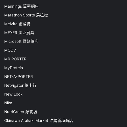
Mannings 萬寧網店
Marathon Sports 馬拉松
Melvita 蜜葳特
MEYER 美亞廚具
Microsoft 微軟網店
MOOV
MR PORTER
MyProtein
NET-A-PORTER
Netvigator 網上行
New Look
Nike
NutriGreen 綠養坊
Okinawa Arakaki Market 沖繩新垣商店