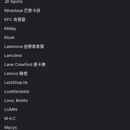
JD Sports
Kérastase 巴黎卡詩
KFC 肯德基
KKday
Klook
Lalamove 送嘢拿拿聲
Lancôme
Lane Crawford 連卡佛
Lenovo 聯想
LetzShop.hk
Lookfantastic
Love, Bonito
LUMIN
M·A·C
Macys