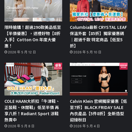
限時搶購！超過290款美品低至
Columbia最新 CRYSTAL LEAF
【半價優惠】，送禮好物【8折
保溫外套【85折】獨家優惠碼
入手】Cotton On 年度大優
｜超過千款 特定商品【低至5
惠！
折】
2026 年 5 月 12 日
2026 年 5 月 10 日
COLE HAAN大折扣「牛津鞋、
Calvin Klein 官網獨家優惠【低
正裝鞋、休閒鞋」低至半價 再
至7折】BLACK FRIDAY SALE
享八折！Radiant Sport 涼鞋
內衣產品【5件8折】全新造型
熱賣中
迎接秋日
2026 年 5 月 8 日
2026 年 5 月 4 日