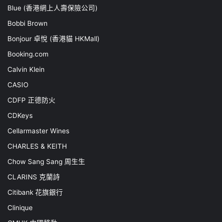
Blue (香港網上人壽保險公司)
Bobbi Brown
Bonjour 卓悅 (香港貓 HKMall)
Booking.com
Calvin Klein
CASIO
CDFP 正德防火
CDKeys
Cellarmaster Wines
CHARLES & KEITH
Chow Sang Sang 周生生
CLARINS 克蘭詩
Citibank 花旗銀行
Clinique