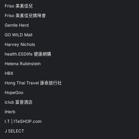
Friso 美素佳兒
Friso 美素佳兒媽咪會
Gentle Herd
GO WILD Mall
Harvey Nichols
health.ESDlife 健康網購
Helena Rubinstein
HBX
Hong Thai Travel 康泰旅行社
HopeGoo
iclub 富薈酒店
iHerb
I.T | ITeSHOP.com
J SELECT