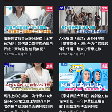
環聯信貸報告及評分服務【全方
AXA安盛「卓越」海外升學樂
位功能】如何避免影響您的信用
【築夢海外，您的全方位保障夥
評級？實時監控 信貸無憂！
伴】保證一趟安心留學之旅！
2026 年 6 月 23 日
2026 年 6 月 22 日
馬路上的守護神！為什麼AXA安
【意外保險大革新】首創全方位
盛iMotor是您最理想的汽車保
保障計劃，一年保費低至幾百
險選擇？給您最全面的保障計劃
蚊！賠償加埋傳染病保障
2025 年 7 月 8 日
2025 年 4 月 17 日