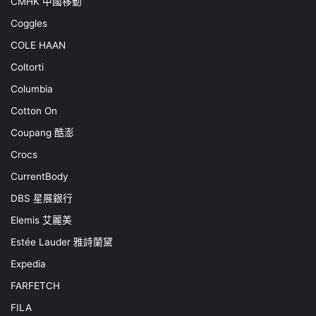
CMHK 中國移動
Coggles
COLE HAAN
Coltorti
Columbia
Cotton On
Coupang 酷澎
Crocs
CurrentBody
DBS 星展銀行
Elemis 艾麗美
Estée Lauder 雅詩蘭黛
Expedia
FARFETCH
FILA