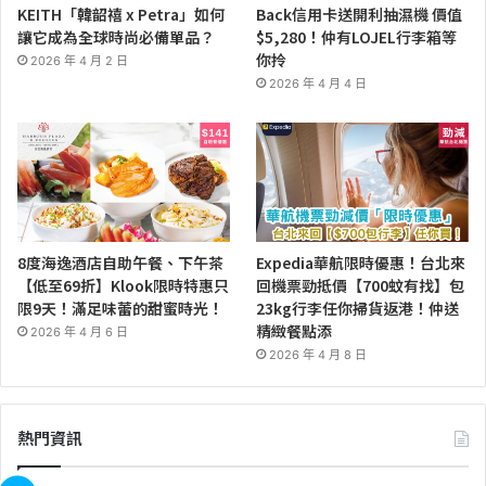
KEITH「韓韶禧 x Petra」如何
Back信用卡送開利抽濕機 價值
讓它成為全球時尚必備單品？
$5,280！仲有LOJEL行李箱等
你拎
2026 年 4 月 2 日
2026 年 4 月 4 日
8度海逸酒店自助午餐、下午茶
Expedia華航限時優惠！台北來
【低至69折】Klook限時特惠只
回機票勁抵價【700蚊有找】包
限9天！滿足味蕾的甜蜜時光！
23kg行李任你掃貨返港！仲送
精緻餐點添
2026 年 4 月 6 日
2026 年 4 月 8 日
熱門資訊