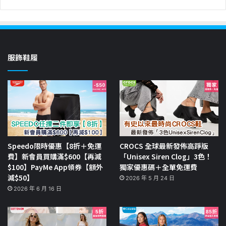
服飾鞋履
Speedo限時優惠【8折＋免運
CROCS 全球最新發佈高踭版
費】新會員買購滿$600【再減
「Unisex Siren Clog」3色！
$100】PayMe App領券【額外
獨家優惠碼＋全單免運費
減$50】
2026 年 5 月 24 日
2026 年 6 月 16 日