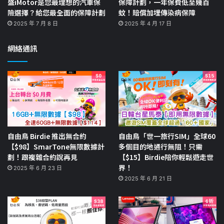
盛iMotor是您最理想的汽車保
保障計劃，一年保費低至幾百
險選擇？給您最全面的保障計劃
蚊！賠償加埋傳染病保障
2025 年 7 月 8 日
2025 年 4 月 17 日
網絡通訊
自由鳥 Birdie 推出無合約
自由鳥「世一旅行SIM」全球60
【$98】SmarTone無限數據計
多個目的地通行無阻！只需
劃！跟複雜合約說再見
【$15】Birdie陪你輕鬆遊走世
界！
2025 年 6 月 23 日
2025 年 6 月 21 日