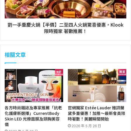
劉一手重慶火鍋【半價】二至四人火鍋驚喜優惠，Klook
限時獨家 著數推薦！
相關文章
各方時尚雜誌及專家推薦「抗老
官網獨家 Estée Lauder 雅詩蘭
化護膚新選擇」CurrentBody
黛多重優惠！加推～最新會員限
Skin LED 光療面膜及頸胸美容
時著數！美麗瞬間開始
儀
2026 年 5 月 26 日