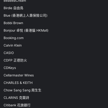
BeaBeaCream
Birdie 自由鳥
Blue (香港網上人壽保險公司)
Bobbi Brown
Bonjour 卓悅 (香港貓 HKMall)
Booking.com
Calvin Klein
CASIO
CDFP 正德防火
CDKeys
Cellarmaster Wines
CHARLES & KEITH
Chow Sang Sang 周生生
CLARINS 克蘭詩
Citibank 花旗銀行