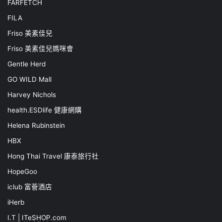
FARFETCH
FILA
Friso 美素佳兒
Friso 美素佳兒媽咪會
Gentle Herd
GO WILD Mall
Harvey Nichols
health.ESDlife 健康網購
Helena Rubinstein
HBX
Hong Thai Travel 康泰旅行社
HopeGoo
iclub 富薈酒店
iHerb
I.T | ITeSHOP.com