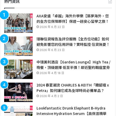
熱門資訊
AXA安盛「卓越」海外升學樂【築夢海外，您
的全方位保障夥伴】保證一趟安心留學之旅！
2026 年 6 月 22 日
環聯信貸報告及評分服務【全方位功能】如何
避免影響您的信用評級？實時監控 信貸無憂！
2026 年 6 月 23 日
中環美利酒店【Garden Lounge】High Tea /
晚餐，頂級選擇 低至半價！鄰近聖約翰座堂旁
2026 年 4 月 18 日
2024 春夏潮流 CHARLES & KEITH「韓韶禧 x
Petra」如何讓它成為全球時尚必備單品？
2026 年 4 月 2 日
Lookfantastic Drunk Elephant B-Hydra
Intensive Hydration Serum【高保濕精華