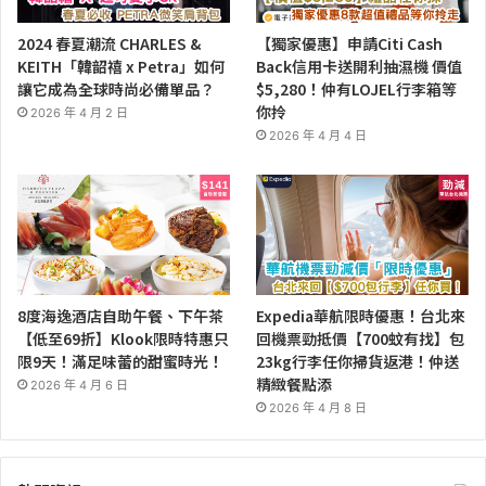
2024 春夏潮流 CHARLES &
【獨家優惠】申請Citi Cash
KEITH「韓韶禧 x Petra」如何
Back信用卡送開利抽濕機 價值
讓它成為全球時尚必備單品？
$5,280！仲有LOJEL行李箱等
你拎
2026 年 4 月 2 日
2026 年 4 月 4 日
8度海逸酒店自助午餐、下午茶
Expedia華航限時優惠！台北來
【低至69折】Klook限時特惠只
回機票勁抵價【700蚊有找】包
限9天！滿足味蕾的甜蜜時光！
23kg行李任你掃貨返港！仲送
精緻餐點添
2026 年 4 月 6 日
2026 年 4 月 8 日