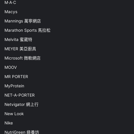
M·A·C
Macys
Mannings 萬寧網店
Marathon Sports 馬拉松
Melvita 蜜葳特
MEYER 美亞廚具
Microsoft 微軟網店
MOOV
MR PORTER
MyProtein
NET-A-PORTER
Netvigator 網上行
New Look
Nike
NutriGreen 綠養坊