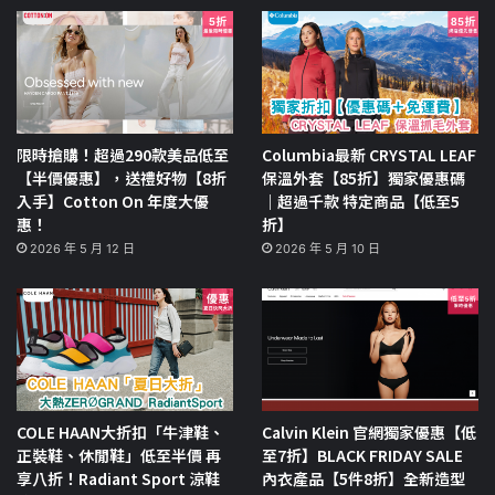
限時搶購！超過290款美品低至
Columbia最新 CRYSTAL LEAF
【半價優惠】，送禮好物【8折
保溫外套【85折】獨家優惠碼
入手】Cotton On 年度大優
｜超過千款 特定商品【低至5
惠！
折】
2026 年 5 月 12 日
2026 年 5 月 10 日
COLE HAAN大折扣「牛津鞋、
Calvin Klein 官網獨家優惠【低
正裝鞋、休閒鞋」低至半價 再
至7折】BLACK FRIDAY SALE
享八折！Radiant Sport 涼鞋
內衣產品【5件8折】全新造型