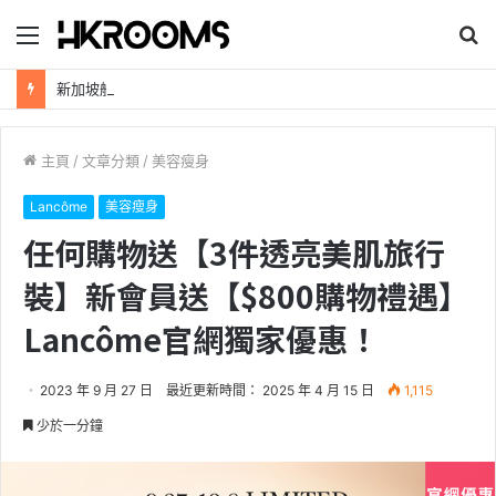
目
搜
錄
尋
新加坡航空【2026年全球航線大優惠】樟宜機場世界級設施帶您環遊世界！
主頁
/
文章分類
/
美容瘦身
Lancôme
美容瘦身
任何購物送【3件透亮美肌旅行
裝】新會員送【$800購物禮遇】
Lancôme官網獨家優惠！
2023 年 9 月 27 日
最近更新時間： 2025 年 4 月 15 日
1,115
少於一分鐘