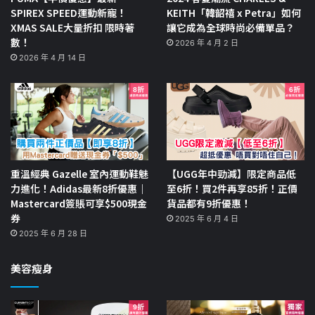
SPIREX SPEED運動新寵！
KEITH「韓韶禧 x Petra」如何
XMAS SALE大量折扣 限時著
讓它成為全球時尚必備單品？
數！
2026 年 4 月 2 日
2026 年 4 月 14 日
重溫經典 Gazelle 室內運動鞋魅
【UGG年中勁減】限定商品低
力進化！Adidas最新8折優惠｜
至6折！買2件再享85折！正價
Mastercard簽賬可享$500現金
貨品都有9折優惠！
券
2025 年 6 月 4 日
2025 年 6 月 28 日
美容瘦身