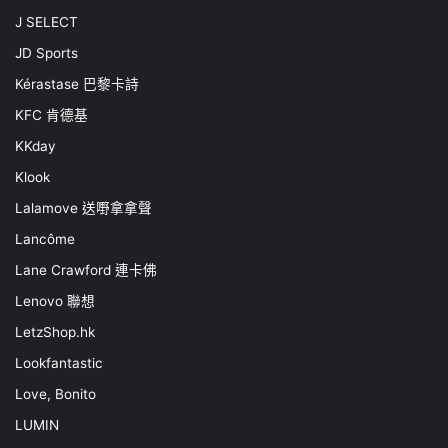
J SELECT
JD Sports
Kérastase 巴黎卡詩
KFC 肯德基
KKday
Klook
Lalamove 送嘢拿拿聲
Lancôme
Lane Crawford 連卡佛
Lenovo 聯想
LetzShop.hk
Lookfantastic
Love, Bonito
LUMIN