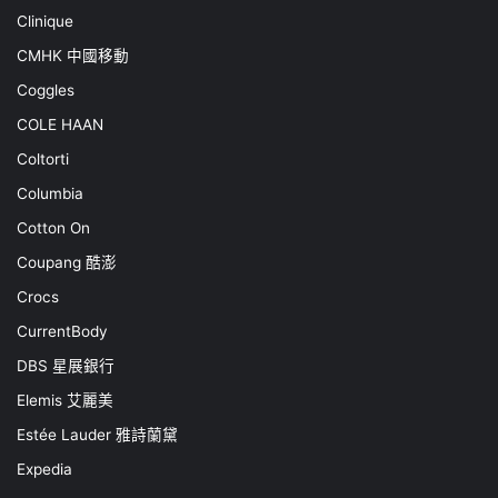
Clinique
CMHK 中國移動
Coggles
COLE HAAN
Coltorti
Columbia
Cotton On
Coupang 酷澎
Crocs
CurrentBody
DBS 星展銀行
Elemis 艾麗美
Estée Lauder 雅詩蘭黛
Expedia