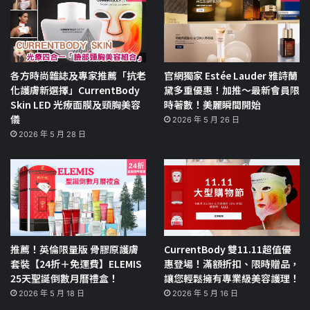
各方時尚雜誌及專家推薦「抗老
官網獨家 Estée Lauder 雅詩蘭
化護膚新選擇」CurrentBody
黛多重優惠！加推～最新會員限
Skin LED 光療面膜及頸胸美容
時著數！美麗瞬間開始
儀
2026 年 5 月 26 日
2026 年 5 月 28 日
推薦！英倫限量版 骨膠原護膚
CurrentBody 雙11.11超值優
套裝【24折＋免運費】ELEMIS
惠登場！滿額折扣、限時贈品，
25天聖誕倒數月曆禮盒！
讓您輕鬆擁有專業級美容護理！
2026 年 5 月 18 日
2026 年 5 月 16 日