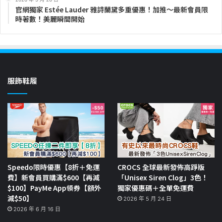
官網獨家 Estée Lauder 雅詩蘭黛多重優惠！加推～最新會員限
時著數！美麗瞬間開始
服飾鞋履
Speedo限時優惠【8折＋免運
CROCS 全球最新發佈高踭版
費】新會員買購滿$600【再減
「Unisex Siren Clog」3色！
$100】PayMe App領券【額外
獨家優惠碼＋全單免運費
減$50】
2026 年 5 月 24 日
2026 年 6 月 16 日