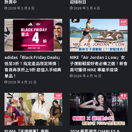
熱賣中
迎接秋日
2026 年 5 月 8 日
2026 年 5 月 4 日
adidas「Black Friday Deals」
NIKE「Air Jordan 1 Low」女
低至3折！指定產品限定降價｜
子運動鞋愛好者必備之選！新會
會員再享折上9折 超值入手經典
員可獲得 NIKE 專屬手提袋
單品！
2026 年 4 月 16 日
2026 年 4 月 22 日
PUMA【半價優惠】最新
2024 春夏潮流 CHARLES &