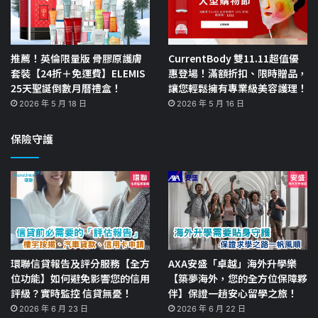
推薦！英倫限量版 骨膠原護膚
CurrentBody 雙11.11超值優
套裝【24折＋免運費】ELEMIS
惠登場！滿額折扣、限時贈品，
25天聖誕倒數月曆禮盒！
讓您輕鬆擁有專業級美容護理！
2026 年 5 月 18 日
2026 年 5 月 16 日
保險守護
環聯信貸報告及評分服務【全方
AXA安盛「卓越」海外升學樂
位功能】如何避免影響您的信用
【築夢海外，您的全方位保障夥
評級？實時監控 信貸無憂！
伴】保證一趟安心留學之旅！
2026 年 6 月 23 日
2026 年 6 月 22 日