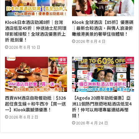
Klook日本酒店勁減8折｜台灣
Klook 全球酒店【85折】優惠碼
酒店低至45折｜仲送迪士尼同環
｜最新合和酒店，與情人浪漫俯
球影城接駁！全球酒店優惠折上
瞰維港美景的奢華住宿體驗！
折 抵到暈！
2026 年 6 月 4 日
2026 年 6 月 10 日
西貢WM酒店自助餐勁抵｜$326
【Agoda 20週年勁抵優惠】亞
起任食生蠔＋和牛西冷【買一送
洲11個熱門旅遊地點酒店低至4
一】Klook震撼價優惠！
折！仲可以用埋專屬連結再慳
錢！
2026 年 6 月 2 日
2026 年 4 月 24 日