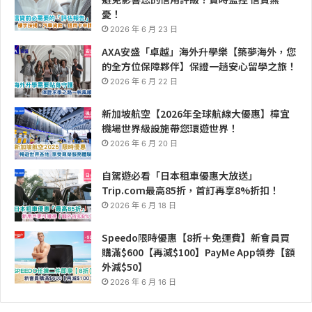
憂！
2026 年 6 月 23 日
AXA安盛「卓越」海外升學樂【築夢海外，您
的全方位保障夥伴】保證一趟安心留學之旅！
2026 年 6 月 22 日
新加坡航空【2026年全球航線大優惠】樟宜
機場世界級設施帶您環遊世界！
2026 年 6 月 20 日
自駕遊必看「日本租車優惠大放送」
Trip.com最高85折，首訂再享8%折扣！
2026 年 6 月 18 日
Speedo限時優惠【8折＋免運費】新會員買
購滿$600【再減$100】PayMe App領券【額
外減$50】
2026 年 6 月 16 日