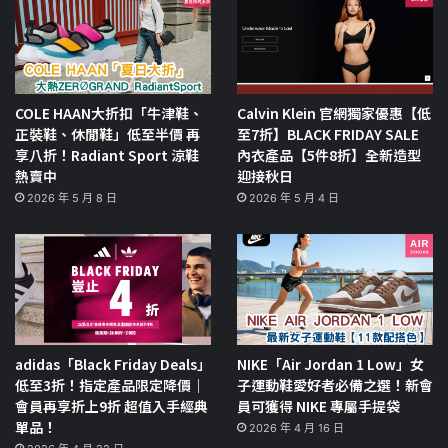
COLE HAAN大折扣「牛津鞋、
Calvin Klein 官網獨家優惠【低
正裝鞋、休閒鞋」低至半價 再
至7折】BLACK FRIDAY SALE
享八折！Radiant Sport 涼鞋
內衣產品【5件8折】全新造型
熱賣中
迎接秋日
2026 年 5 月 8 日
2026 年 5 月 4 日
adidas「Black Friday Deals」
NIKE「Air Jordan 1 Low」女
低至3折！指定產品限定降價｜
子運動鞋愛好者必備之選！新會
會員再享折上9折 超值入手經典
員可獲得 NIKE 專屬手提袋
單品！
2026 年 4 月 16 日