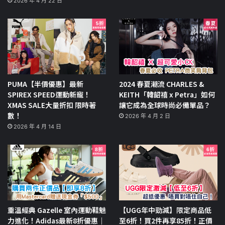
2026 年 4 月 22 日
PUMA【半價優惠】最新
2024 春夏潮流 CHARLES &
SPIREX SPEED運動新寵！
KEITH「韓韶禧 x Petra」如何
XMAS SALE大量折扣 限時著
讓它成為全球時尚必備單品？
數！
2026 年 4 月 2 日
2026 年 4 月 14 日
重溫經典 Gazelle 室內運動鞋魅
【UGG年中勁減】限定商品低
力進化！Adidas最新8折優惠｜
至6折！買2件再享85折！正價