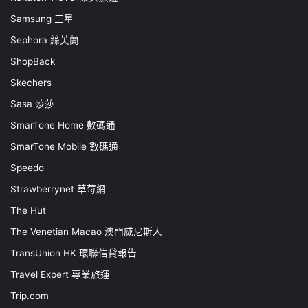
Samsung 三星
Sephora 絲芙蘭
ShopBack
Skechers
Sasa 莎莎
SmarTone Home 數碼通
SmarTone Mobile 數碼通
Speedo
Strawberrynet 草莓網
The Hut
The Venetian Macao 澳門威尼斯人
TransUnion HK 環聯信貸報告
Travel Expert 專業旅運
Trip.com