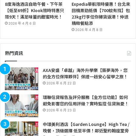
8度海逸酒店自助午餐、下午茶
Expedia華航限時優惠！台北來
【低至69折】Klook限時特惠只
回機票勁抵價【700蚊有找】包
限9天！滿足味蕾的甜蜜時光！
23kg行李任你掃貨返港！仲送
精緻餐點添
2026 年 4 月 6 日
2026 年 4 月 8 日
熱門資訊
AXA安盛「卓越」海外升學樂【築夢海外，您
的全方位保障夥伴】保證一趟安心留學之旅！
2026 年 6 月 22 日
環聯信貸報告及評分服務【全方位功能】如何
避免影響您的信用評級？實時監控 信貸無憂！
2026 年 6 月 23 日
中環美利酒店【Garden Lounge】High Tea /
晚餐，頂級選擇 低至半價！鄰近聖約翰座堂旁