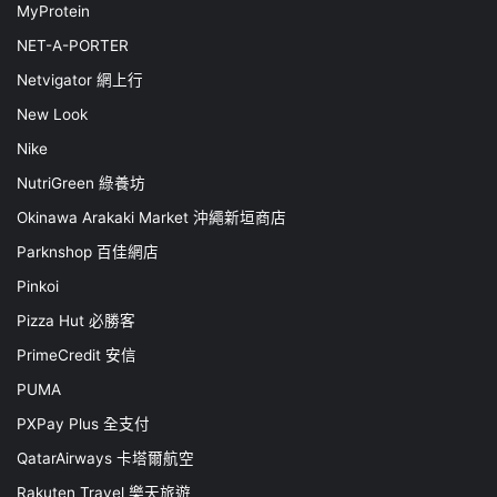
MyProtein
NET-A-PORTER
Netvigator 網上行
New Look
Nike
NutriGreen 綠養坊
Okinawa Arakaki Market 沖繩新垣商店
Parknshop 百佳網店
Pinkoi
Pizza Hut 必勝客
PrimeCredit 安信
PUMA
PXPay Plus 全支付
QatarAirways 卡塔爾航空
Rakuten Travel 樂天旅遊