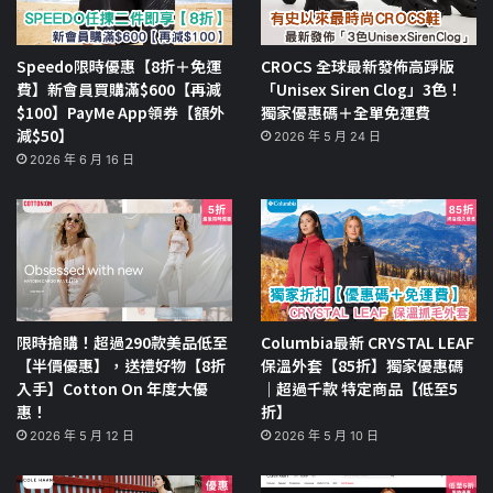
Speedo限時優惠【8折＋免運
CROCS 全球最新發佈高踭版
費】新會員買購滿$600【再減
「Unisex Siren Clog」3色！
$100】PayMe App領券【額外
獨家優惠碼＋全單免運費
減$50】
2026 年 5 月 24 日
2026 年 6 月 16 日
限時搶購！超過290款美品低至
Columbia最新 CRYSTAL LEAF
【半價優惠】，送禮好物【8折
保溫外套【85折】獨家優惠碼
入手】Cotton On 年度大優
｜超過千款 特定商品【低至5
惠！
折】
2026 年 5 月 12 日
2026 年 5 月 10 日