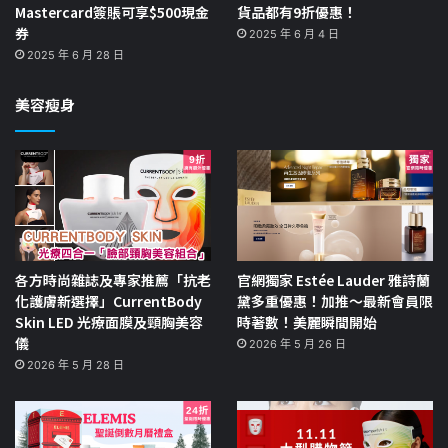
Mastercard簽賬可享$500現金
貨品都有9折優惠！
券
2025 年 6 月 4 日
2025 年 6 月 28 日
美容瘦身
各方時尚雜誌及專家推薦「抗老
官網獨家 Estée Lauder 雅詩蘭
化護膚新選擇」CurrentBody
黛多重優惠！加推～最新會員限
Skin LED 光療面膜及頸胸美容
時著數！美麗瞬間開始
儀
2026 年 5 月 26 日
2026 年 5 月 28 日