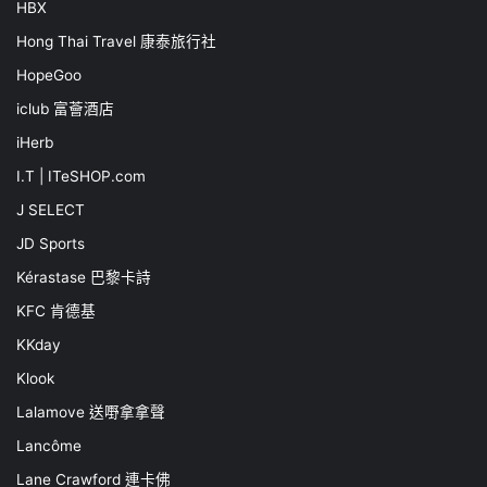
HBX
Hong Thai Travel 康泰旅行社
HopeGoo
iclub 富薈酒店
iHerb
I.T | ITeSHOP.com
J SELECT
JD Sports
Kérastase 巴黎卡詩
KFC 肯德基
KKday
Klook
Lalamove 送嘢拿拿聲
Lancôme
Lane Crawford 連卡佛