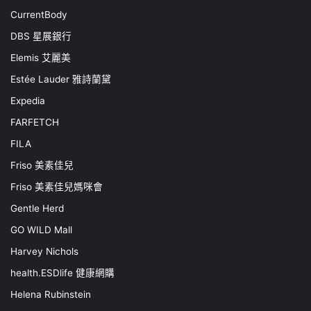
CurrentBody
DBS 星展銀行
Elemis 艾麗美
Estée Lauder 雅詩蘭黛
Expedia
FARFETCH
FILA
Friso 美素佳兒
Friso 美素佳兒媽咪會
Gentle Herd
GO WILD Mall
Harvey Nichols
health.ESDlife 健康網購
Helena Rubinstein