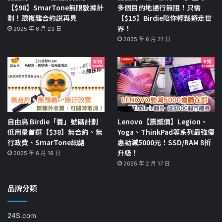
【$98】SmarTone無限數據計
多個目的地通行無阻！只需
劃！跟複雜合約說再見
【$15】Birdie陪你輕鬆遊走世
界！
2025 年 6 月 23 日
2025 年 6 月 21 日
自由鳥 Birdie「養」號碼計劃
Lenovo【震撼價】Legion、
低用量首選【$38】無合約、無
Yoga、ThinkPad等系列最強優
行政費、SmarTone網絡
惠勁減5000元！SSD/RAM 8折
升級！
2025 年 6 月 19 日
2025 年 2 月 17 日
品牌分類
24S.com