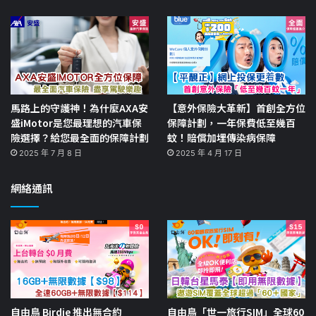
馬路上的守護神！為什麼AXA安
【意外保險大革新】首創全方位
盛iMotor是您最理想的汽車保
保障計劃，一年保費低至幾百
險選擇？給您最全面的保障計劃
蚊！賠償加埋傳染病保障
2025 年 7 月 8 日
2025 年 4 月 17 日
網絡通訊
自由鳥 Birdie 推出無合約
自由鳥「世一旅行SIM」全球60