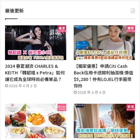
最後更新
2024 春夏潮流 CHARLES &
【獨家優惠】申請Citi Cash
KEITH「韓韶禧 x Petra」如何
Back信用卡送開利抽濕機 價值
讓它成為全球時尚必備單品？
$5,280！仲有LOJEL行李箱等
你拎
2026 年 4 月 2 日
2026 年 4 月 4 日