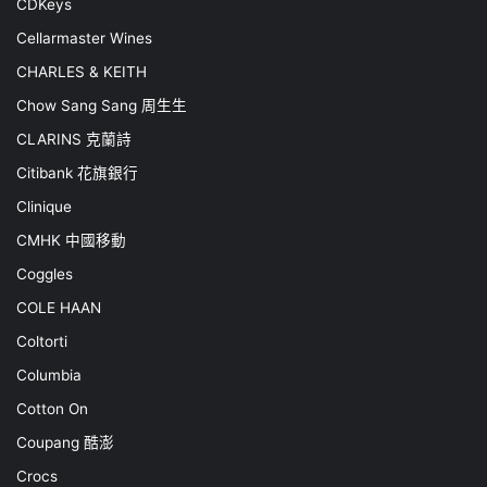
CDKeys
Cellarmaster Wines
CHARLES & KEITH
Chow Sang Sang 周生生
CLARINS 克蘭詩
Citibank 花旗銀行
Clinique
CMHK 中國移動
Coggles
COLE HAAN
Coltorti
Columbia
Cotton On
Coupang 酷澎
Crocs