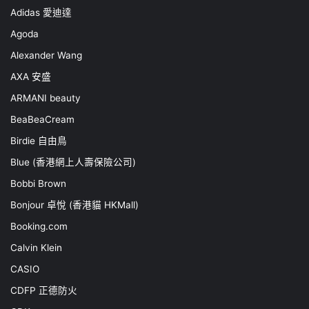
Adidas 愛迪達
Agoda
Alexander Wang
AXA 安盛
ARMANI beauty
BeaBeaCream
Birdie 自由鳥
Blue (香港網上人壽保險公司)
Bobbi Brown
Bonjour 卓悅 (香港貓 HKMall)
Booking.com
Calvin Klein
CASIO
CDFP 正德防火