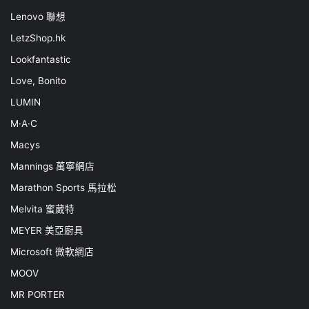
Lenovo 聯想
LetzShop.hk
Lookfantastic
Love, Bonito
LUMIN
M·A·C
Macys
Mannings 萬寧網店
Marathon Sports 馬拉松
Melvita 蜜葳特
MEYER 美亞廚具
Microsoft 微軟網店
MOOV
MR PORTER