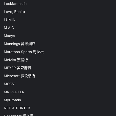
Lookfantastic
Love, Bonito
LUMIN
M·A·C
Macys
Mannings 萬寧網店
Marathon Sports 馬拉松
Melvita 蜜葳特
MEYER 美亞廚具
Microsoft 微軟網店
MOOV
MR PORTER
MyProtein
NET-A-PORTER
Netvigator 網上行