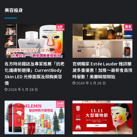
美容瘦身
各方時尚雜誌及專家推薦「抗老
官網獨家 Estée Lauder 雅詩蘭
化護膚新選擇」CurrentBody
黛多重優惠！加推～最新會員限
Skin LED 光療面膜及頸胸美容
時著數！美麗瞬間開始
儀
2026 年 5 月 26 日
2026 年 5 月 28 日