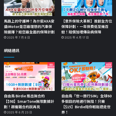
馬路上的守護神！為什麼AXA安
【意外保險大革新】首創全方位
盛iMotor是您最理想的汽車保
保障計劃，一年保費低至幾百
險選擇？給您最全面的保障計劃
蚊！賠償加埋傳染病保障
2025 年 7 月 8 日
2025 年 4 月 17 日
網絡通訊
自由鳥 Birdie 推出無合約
自由鳥「世一旅行SIM」全球60
【$98】SmarTone無限數據計
多個目的地通行無阻！只需
劃！跟複雜合約說再見
【$15】Birdie陪你輕鬆遊走世
界！
2025 年 6 月 23 日