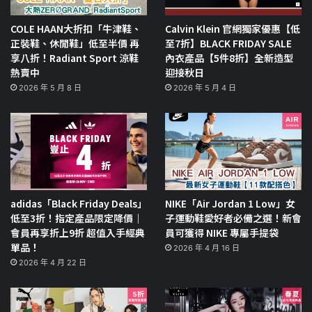
COLE HAAN大折扣「牛津鞋、
Calvin Klein 官網獨家優惠【低
正裝鞋、休閒鞋」低至半價 再
至7折】BLACK FRIDAY SALE
享八折！Radiant Sport 涼鞋
內衣產品【5件8折】全新造型
熱賣中
迎接秋日
2026 年 5 月 8 日
2026 年 5 月 4 日
adidas「Black Friday Deals」
NIKE「Air Jordan 1 Low」女
低至3折！指定產品限定降價｜
子運動鞋愛好者必備之選！新會
會員再享折上9折 超值入手經典
員可獲得 NIKE 專屬手提袋
單品！
2026 年 4 月 16 日
2026 年 4 月 22 日