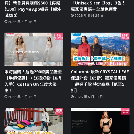
費】新會員買購滿$600【再減
「Unisex Siren Clog」3色！
$100】PayMe App領券【額外
獨家優惠碼＋全單免運費
減$50】
2026 年 5 月 24 日
2026 年 6 月 16 日
限時搶購！超過290款美品低至
Columbia最新 CRYSTAL LEAF
【半價優惠】，送禮好物【8折
保溫外套【85折】獨家優惠碼
入手】Cotton On 年度大優
｜超過千款 特定商品【低至5
惠！
折】
2026 年 5 月 12 日
2026 年 5 月 10 日