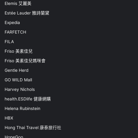
Elemis 艾麗美
Estée Lauder 雅詩蘭黛
Expedia
FARFETCH
FILA
Friso 美素佳兒
Friso 美素佳兒媽咪會
Gentle Herd
GO WILD Mall
Harvey Nichols
health.ESDlife 健康網購
Helena Rubinstein
HBX
Hong Thai Travel 康泰旅行社
HopeGoo