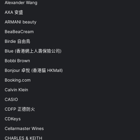
Alexander Wang
AXA 安盛
ARMANI beauty
BeaBeaCream
Birdie 自由鳥
Blue (香港網上人壽保險公司)
Bobbi Brown
Bonjour 卓悅 (香港貓 HKMall)
Booking.com
Calvin Klein
CASIO
CDFP 正德防火
CDKeys
Cellarmaster Wines
CHARLES & KEITH