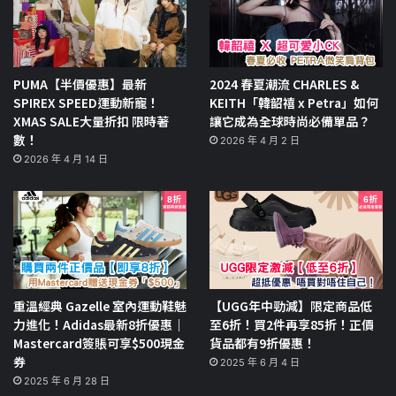
PUMA【半價優惠】最新
2024 春夏潮流 CHARLES &
SPIREX SPEED運動新寵！
KEITH「韓韶禧 x Petra」如何
XMAS SALE大量折扣 限時著
讓它成為全球時尚必備單品？
數！
2026 年 4 月 2 日
2026 年 4 月 14 日
重溫經典 Gazelle 室內運動鞋魅
【UGG年中勁減】限定商品低
力進化！Adidas最新8折優惠｜
至6折！買2件再享85折！正價
Mastercard簽賬可享$500現金
貨品都有9折優惠！
券
2025 年 6 月 4 日
2025 年 6 月 28 日