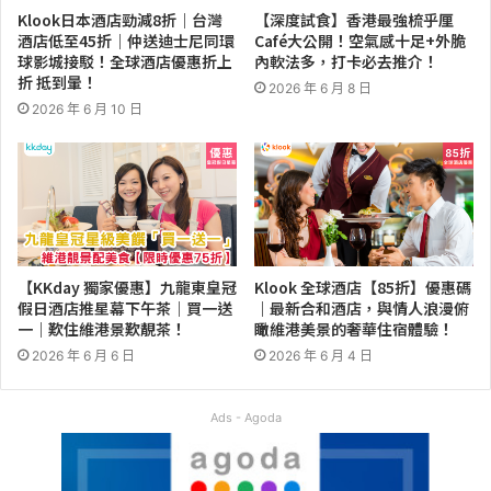
Klook日本酒店勁減8折｜台灣
【深度試食】香港最強梳乎厘
酒店低至45折｜仲送迪士尼同環
Café大公開！空氣感十足+外脆
球影城接駁！全球酒店優惠折上
內軟法多，打卡必去推介！
折 抵到暈！
2026 年 6 月 8 日
2026 年 6 月 10 日
【KKday 獨家優惠】九龍東皇冠
Klook 全球酒店【85折】優惠碼
假日酒店推星幕下午茶｜買一送
｜最新合和酒店，與情人浪漫俯
一｜歎住維港景歎靚茶！
瞰維港美景的奢華住宿體驗！
2026 年 6 月 6 日
2026 年 6 月 4 日
Ads - Agoda