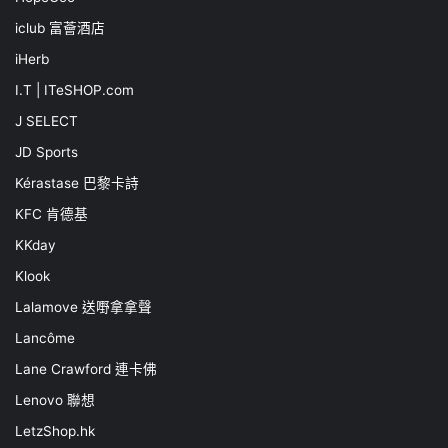
iclub 富薈酒店
iHerb
I.T | ITeSHOP.com
J SELECT
JD Sports
Kérastase 巴黎卡詩
KFC 肯德基
KKday
Klook
Lalamove 送嘢拿拿聲
Lancôme
Lane Crawford 連卡佛
Lenovo 聯想
LetzShop.hk