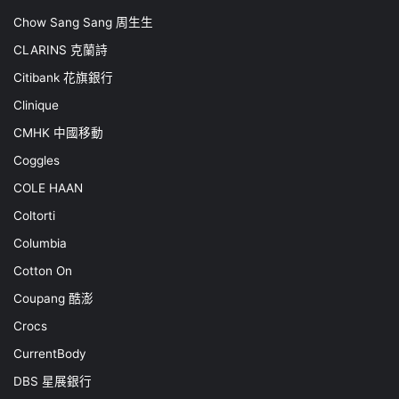
Chow Sang Sang 周生生
CLARINS 克蘭詩
Citibank 花旗銀行
Clinique
CMHK 中國移動
Coggles
COLE HAAN
Coltorti
Columbia
Cotton On
Coupang 酷澎
Crocs
CurrentBody
DBS 星展銀行