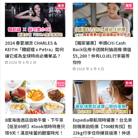
2024 春夏潮流 CHARLES &
【獨家優惠】申請Citi Cash
KEITH「韓韶禧 x Petra」如何
Back信用卡送開利抽濕機 價值
讓它成為全球時尚必備單品？
$5,280！仲有LOJEL行李箱等
你拎
2026 年 4 月 2 日
2026 年 4 月 4 日
8度海逸酒店自助午餐、下午茶
Expedia華航限時優惠！台北來
【低至69折】Klook限時特惠只
回機票勁抵價【700蚊有找】包
限9天！滿足味蕾的甜蜜時光！
23kg行李任你掃貨返港！仲送