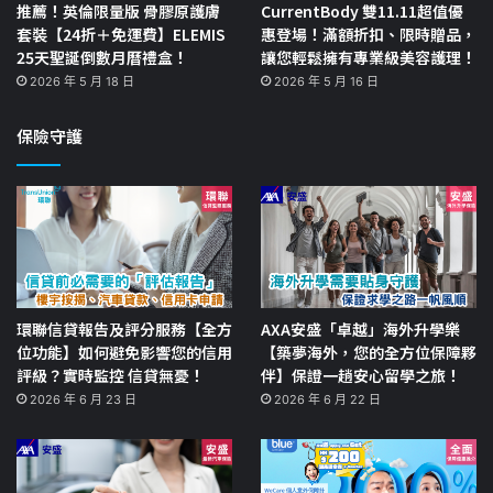
推薦！英倫限量版 骨膠原護膚
CurrentBody 雙11.11超值優
套裝【24折＋免運費】ELEMIS
惠登場！滿額折扣、限時贈品，
25天聖誕倒數月曆禮盒！
讓您輕鬆擁有專業級美容護理！
2026 年 5 月 18 日
2026 年 5 月 16 日
保險守護
環聯信貸報告及評分服務【全方
AXA安盛「卓越」海外升學樂
位功能】如何避免影響您的信用
【築夢海外，您的全方位保障夥
評級？實時監控 信貸無憂！
伴】保證一趟安心留學之旅！
2026 年 6 月 23 日
2026 年 6 月 22 日