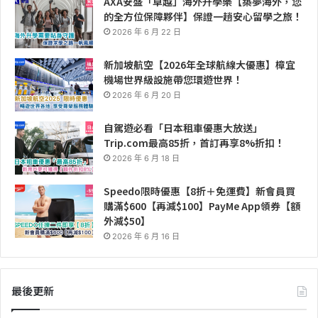
AXA安盛「卓越」海外升學樂【築夢海外，您
的全方位保障夥伴】保證一趟安心留學之旅！
2026 年 6 月 22 日
新加坡航空【2026年全球航線大優惠】樟宜
機場世界級設施帶您環遊世界！
2026 年 6 月 20 日
自駕遊必看「日本租車優惠大放送」
Trip.com最高85折，首訂再享8%折扣！
2026 年 6 月 18 日
Speedo限時優惠【8折＋免運費】新會員買
購滿$600【再減$100】PayMe App領券【額
外減$50】
2026 年 6 月 16 日
最後更新