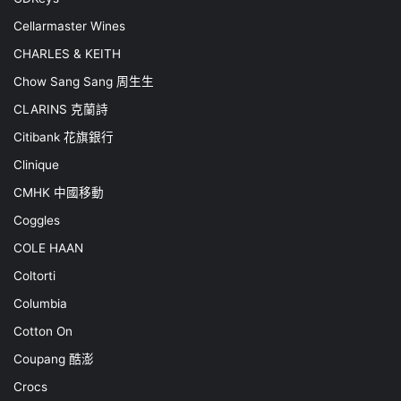
Cellarmaster Wines
CHARLES & KEITH
Chow Sang Sang 周生生
CLARINS 克蘭詩
Citibank 花旗銀行
Clinique
CMHK 中國移動
Coggles
COLE HAAN
Coltorti
Columbia
Cotton On
Coupang 酷澎
Crocs