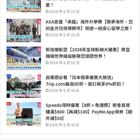
憂！
2026 年 6 月 23 日
AXA安盛「卓越」海外升學樂【築夢海外，您
的全方位保障夥伴】保證一趟安心留學之旅！
2026 年 6 月 22 日
新加坡航空【2026年全球航線大優惠】樟宜
機場世界級設施帶您環遊世界！
2026 年 6 月 20 日
自駕遊必看「日本租車優惠大放送」
Trip.com最高85折，首訂再享8%折扣！
2026 年 6 月 18 日
Speedo限時優惠【8折＋免運費】新會員買
購滿$600【再減$100】PayMe App領券【額
外減$50】
2026 年 6 月 16 日