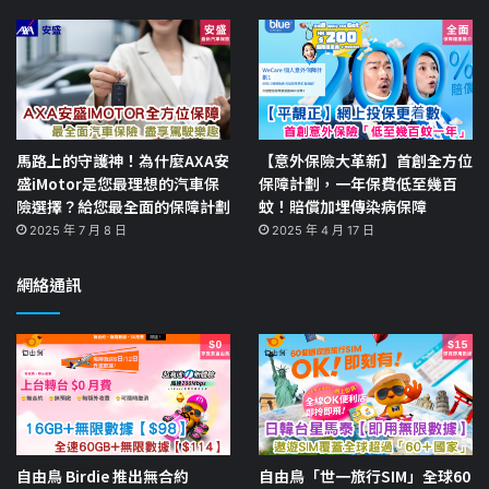
馬路上的守護神！為什麼AXA安
【意外保險大革新】首創全方位
盛iMotor是您最理想的汽車保
保障計劃，一年保費低至幾百
險選擇？給您最全面的保障計劃
蚊！賠償加埋傳染病保障
2025 年 7 月 8 日
2025 年 4 月 17 日
網絡通訊
自由鳥 Birdie 推出無合約
自由鳥「世一旅行SIM」全球60