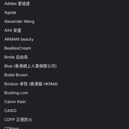
Adidas 愛迪達
Agoda
Alexander Wang
AXA 安盛
ARMANI beauty
BeaBeaCream
Birdie 自由鳥
Blue (香港網上人壽保險公司)
Bobbi Brown
Bonjour 卓悅 (香港貓 HKMall)
Booking.com
Calvin Klein
CASIO
CDFP 正德防火
CDKeys