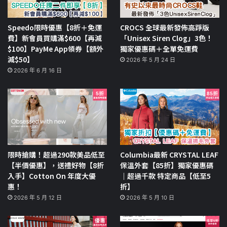
Speedo限時優惠【8折＋免運
CROCS 全球最新發佈高踭版
費】新會員買購滿$600【再減
「Unisex Siren Clog」3色！
$100】PayMe App領券【額外
獨家優惠碼＋全單免運費
減$50】
2026 年 5 月 24 日
2026 年 6 月 16 日
限時搶購！超過290款美品低至
Columbia最新 CRYSTAL LEAF
【半價優惠】，送禮好物【8折
保溫外套【85折】獨家優惠碼
入手】Cotton On 年度大優
｜超過千款 特定商品【低至5
惠！
折】
2026 年 5 月 12 日
2026 年 5 月 10 日