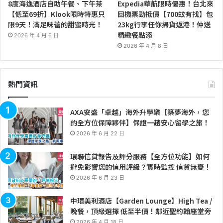
8度海逸酒店自助午餐、下午茶
Expedia華航限時優惠！台北來
【低至69折】Klook限時特惠只
回機票勁抵價【700蚊有找】包
限9天！滿足味蕾的甜蜜時光！
23kg行李任你掃貨返港！仲送
精緻餐點添
2026 年 4 月 6 日
2026 年 4 月 8 日
熱門資訊
AXA安盛「卓越」海外升學樂【築夢海外，您
的全方位保障夥伴】保證一趟安心留學之旅！
2026 年 6 月 22 日
環聯信貸報告及評分服務【全方位功能】如何
避免影響您的信用評級？實時監控 信貸無憂！
2026 年 6 月 23 日
中環美利酒店【Garden Lounge】High Tea /
晚餐，頂級選擇 低至半價！鄰近聖約翰座堂旁
2026 年 4 月 18 日