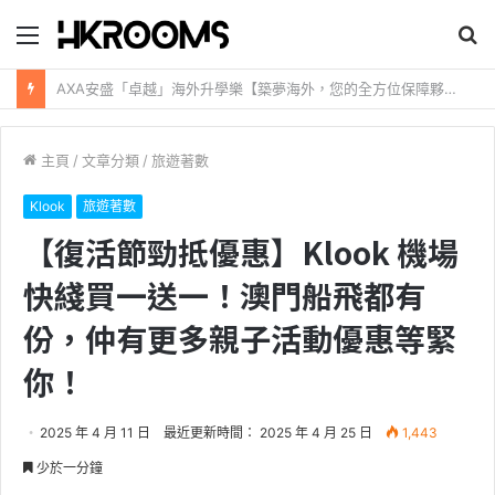
目
搜
錄
尋
新加坡航空【2026年全球航線大優惠】樟宜機場世界級設施帶您環遊世界！
主頁
/
文章分類
/
旅遊著數
Klook
旅遊著數
【復活節勁抵優惠】Klook 機場
快綫買一送一！澳門船飛都有
份，仲有更多親子活動優惠等緊
你！
2025 年 4 月 11 日
最近更新時間： 2025 年 4 月 25 日
1,443
少於一分鐘