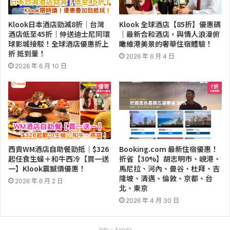
Klook日本酒店勁減8折｜台灣
Klook 全球酒店【85折】優惠碼
酒店低至45折｜仲送迪士尼同環
｜最新合和酒店，與情人浪漫俯
球影城接駁！全球酒店優惠折上
瞰維港美景的奢華住宿體驗！
折 抵到暈！
2026 年 6 月 4 日
2026 年 6 月 10 日
西貢WM酒店自助餐勁抵｜$326
Booking.com 最新住宿優惠！
起任食生蠔＋和牛西冷【買一送
折省【30%】胡志明市、峴港、
一】Klook震撼價優惠！
馬尼拉、河內、曼谷、杜拜、吉
隆坡、清邁、倫敦、京都、台
2026 年 6 月 2 日
北、東京
2026 年 4 月 30 日
Ads - Agoda