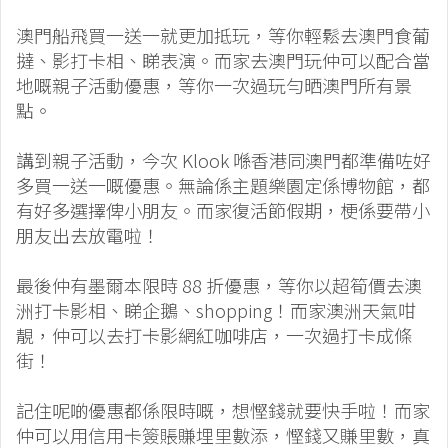
澳門船飛買一送一就更加抵玩，等你輕鬆去澳門食葡
撻、影打卡相、睇表演。而家去澳門玩仲可以配合當
地嘅親子活動優惠，等你一次過玩勻晒澳門所有景
點。
講到親子活動，今次 Klook 喺香港同澳門都準備咗好
多買一送一嘅優惠。無論係主題樂園定係博物館，都
有好多選擇俾小朋友。而家復活節假期，梗係要帶小
朋友出去放電啦！
最後仲有墨爾本限時 88 折優惠，等你以超筍價去澳
洲打卡影相、睇企鵝、shopping！而家澳洲天氣咁
靚，仲可以去打卡影網紅咖啡店，一次過打卡成條
街！
記住呢啲優惠都係限時嘅，想慳錢就要快手啦！而家
仲可以用信用卡簽賬賺埋里數添，慳錢又賺里數，真