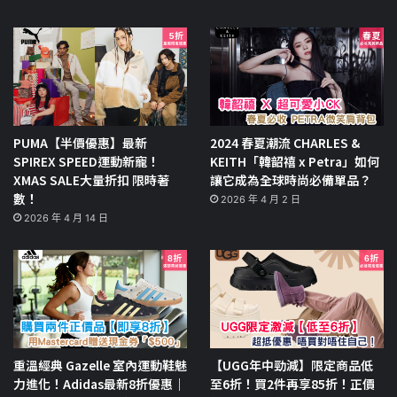
PUMA【半價優惠】最新
2024 春夏潮流 CHARLES &
SPIREX SPEED運動新寵！
KEITH「韓韶禧 x Petra」如何
XMAS SALE大量折扣 限時著
讓它成為全球時尚必備單品？
數！
2026 年 4 月 2 日
2026 年 4 月 14 日
重溫經典 Gazelle 室內運動鞋魅
【UGG年中勁減】限定商品低
力進化！Adidas最新8折優惠｜
至6折！買2件再享85折！正價