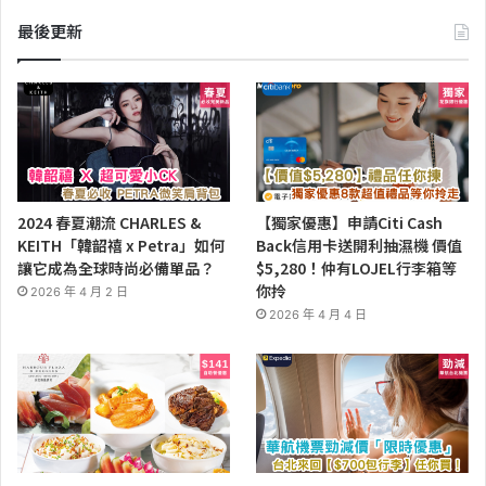
最後更新
2024 春夏潮流 CHARLES &
【獨家優惠】申請Citi Cash
KEITH「韓韶禧 x Petra」如何
Back信用卡送開利抽濕機 價值
讓它成為全球時尚必備單品？
$5,280！仲有LOJEL行李箱等
你拎
2026 年 4 月 2 日
2026 年 4 月 4 日