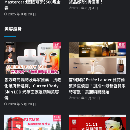
Mastercard簽賬可享$500現金
貨品都有9折優惠！
券
2025 年 6 月 4 日
2025 年 6 月 28 日
美容瘦身
各方時尚雜誌及專家推薦「抗老
官網獨家 Estée Lauder 雅詩蘭
化護膚新選擇」CurrentBody
黛多重優惠！加推～最新會員限
Skin LED 光療面膜及頸胸美容
時著數！美麗瞬間開始
儀
2026 年 5 月 26 日
2026 年 5 月 28 日