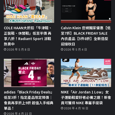
COLE HAAN大折扣「牛津鞋、
Calvin Klein 官網獨家優惠【低
正裝鞋、休閒鞋」低至半價 再
至7折】BLACK FRIDAY SALE
享八折！Radiant Sport 涼鞋
內衣產品【5件8折】全新造型
熱賣中
迎接秋日
2026 年 5 月 8 日
2026 年 5 月 4 日
adidas「Black Friday Deals」
NIKE「Air Jordan 1 Low」女
低至3折！指定產品限定降價｜
子運動鞋愛好者必備之選！新會
會員再享折上9折 超值入手經典
員可獲得 NIKE 專屬手提袋
單品！
2026 年 4 月 16 日
2026 年 4 月 22 日