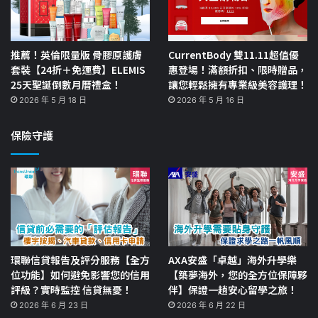
推薦！英倫限量版 骨膠原護膚
CurrentBody 雙11.11超值優
套裝【24折＋免運費】ELEMIS
惠登場！滿額折扣、限時贈品，
25天聖誕倒數月曆禮盒！
讓您輕鬆擁有專業級美容護理！
2026 年 5 月 18 日
2026 年 5 月 16 日
保險守護
環聯信貸報告及評分服務【全方
AXA安盛「卓越」海外升學樂
位功能】如何避免影響您的信用
【築夢海外，您的全方位保障夥
評級？實時監控 信貸無憂！
伴】保證一趟安心留學之旅！
2026 年 6 月 23 日
2026 年 6 月 22 日