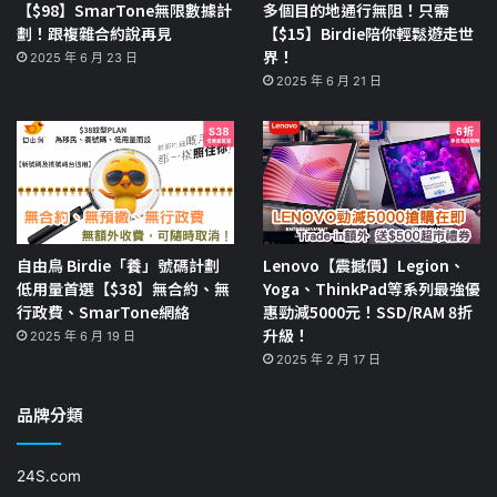
【$98】SmarTone無限數據計
多個目的地通行無阻！只需
劃！跟複雜合約說再見
【$15】Birdie陪你輕鬆遊走世
界！
2025 年 6 月 23 日
2025 年 6 月 21 日
自由鳥 Birdie「養」號碼計劃
Lenovo【震撼價】Legion、
低用量首選【$38】無合約、無
Yoga、ThinkPad等系列最強優
行政費、SmarTone網絡
惠勁減5000元！SSD/RAM 8折
升級！
2025 年 6 月 19 日
2025 年 2 月 17 日
品牌分類
24S.com