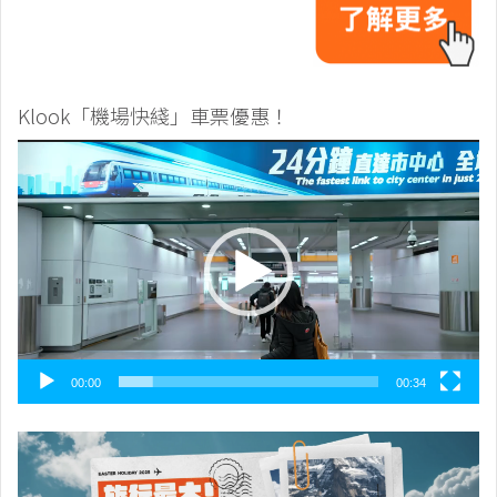
Klook「機場快綫」車票優惠！
視
訊
播
放
器
00:00
00:34