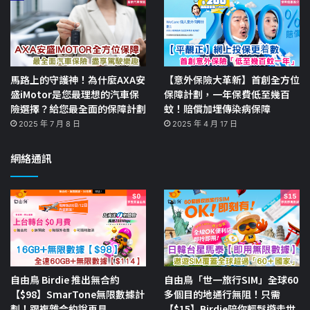
馬路上的守護神！為什麼AXA安
【意外保險大革新】首創全方位
盛iMotor是您最理想的汽車保
保障計劃，一年保費低至幾百
險選擇？給您最全面的保障計劃
蚊！賠償加埋傳染病保障
2025 年 7 月 8 日
2025 年 4 月 17 日
網絡通訊
自由鳥 Birdie 推出無合約
自由鳥「世一旅行SIM」全球60
【$98】SmarTone無限數據計
多個目的地通行無阻！只需
劃！跟複雜合約說再見
【$15】Birdie陪你輕鬆遊走世