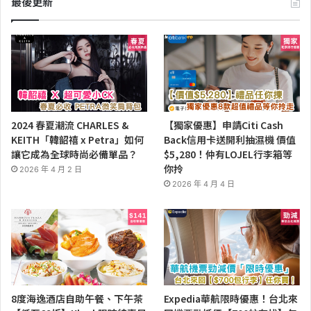
最後更新
2024 春夏潮流 CHARLES &
【獨家優惠】申請Citi Cash
KEITH「韓韶禧 x Petra」如何
Back信用卡送開利抽濕機 價值
讓它成為全球時尚必備單品？
$5,280！仲有LOJEL行李箱等
你拎
2026 年 4 月 2 日
2026 年 4 月 4 日
8度海逸酒店自助午餐、下午茶
Expedia華航限時優惠！台北來