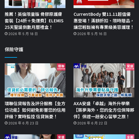
推薦！英倫限量版 骨膠原護膚
CurrentBody 雙11.11超值優
套裝【24折＋免運費】ELEMIS
惠登場！滿額折扣、限時贈品，
25天聖誕倒數月曆禮盒！
讓您輕鬆擁有專業級美容護理！
2026 年 5 月 18 日
2026 年 5 月 16 日
保險守護
環聯信貸報告及評分服務【全方
AXA安盛「卓越」海外升學樂
位功能】如何避免影響您的信用
【築夢海外，您的全方位保障夥
評級？實時監控 信貸無憂！
伴】保證一趟安心留學之旅！
2026 年 6 月 23 日
2026 年 6 月 22 日