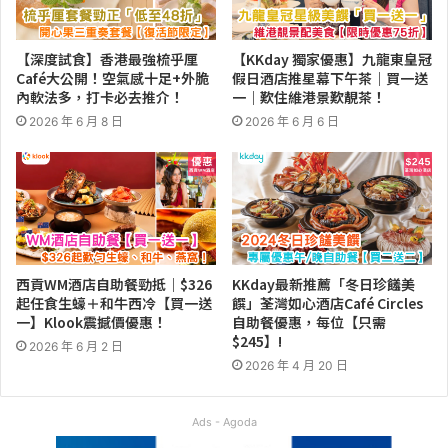
【深度試食】香港最強梳乎厘
【KKday 獨家優惠】九龍東皇冠
Café大公開！空氣感十足+外脆
假日酒店推星幕下午茶｜買一送
內軟法多，打卡必去推介！
一｜歎住維港景歎靚茶！
2026 年 6 月 8 日
2026 年 6 月 6 日
西貢WM酒店自助餐勁抵｜$326
KKday最新推薦「冬日珍饈美
起任食生蠔＋和牛西冷【買一送
饌」荃灣如心酒店Café Circles
一】Klook震撼價優惠！
自助餐優惠，每位【只需
$245】!
2026 年 6 月 2 日
2026 年 4 月 20 日
Ads - Agoda