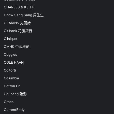
CHARLES & KEITH
Chow Sang Sang 周生生
CLARINS 克蘭詩
Citibank 花旗銀行
Clinique
CMHK 中國移動
Coggles
COLE HAAN
Coltorti
Columbia
Cotton On
Coupang 酷澎
Crocs
CurrentBody