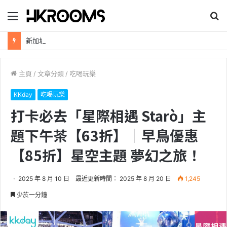
目
搜
錄
尋
新加坡航空【2026年全球航線大優惠】樟宜機場世界級設施帶您環遊世界！
主頁
/
文章分類
/
吃喝玩樂
KKday
吃喝玩樂
打卡必去「星際相遇 Starò」主
題下午茶【63折】｜早鳥優惠
【85折】星空主題 夢幻之旅！
2025 年 8 月 10 日
最近更新時間： 2025 年 8 月 20 日
1,245
少於一分鐘