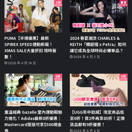
PUMA【半價優惠】最新
2024 春夏潮流 CHARLES &
SPIREX SPEED運動新寵！
KEITH「韓韶禧 x Petra」如何
XMAS SALE大量折扣 限時著
讓它成為全球時尚必備單品？
數！
2026 年 4 月 2 日
2026 年 4 月 14 日
重溫經典 Gazelle 室內運動鞋魅
【UGG年中勁減】限定商品低
力進化！Adidas最新8折優惠｜
至6折！買2件再享85折！正價
Mastercard簽賬可享$500現金
貨品都有9折優惠！
券
2025 年 6 月 4 日