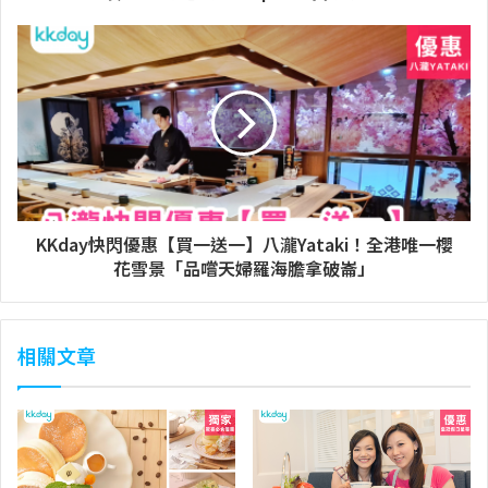
KKday快閃優惠【買一送一】八瀧Yataki！全港唯一櫻
花雪景「品嚐天婦羅海膽拿破崙」
相關文章