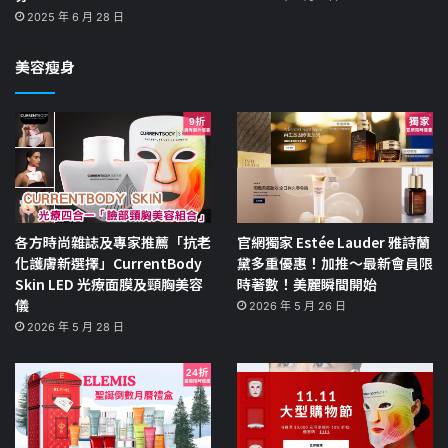
2025 年 6 月 28 日
美容瘦身
各方時尚雜誌及專家推薦「抗老
官網獨家 Estée Lauder 雅詩蘭
化護膚新選擇」CurrentBody
黛多重優惠！加推～最新會員限
Skin LED 光療面膜及頸胸美容
時著數！美麗瞬間開始
儀
2026 年 5 月 26 日
2026 年 5 月 28 日