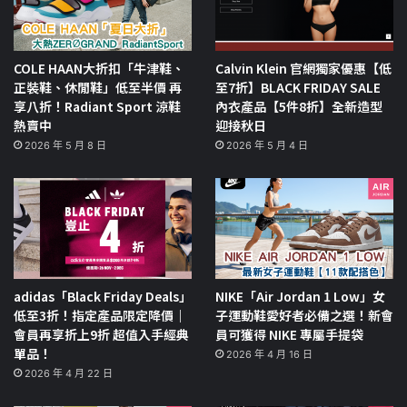
COLE HAAN大折扣「牛津鞋、
Calvin Klein 官網獨家優惠【低
正裝鞋、休閒鞋」低至半價 再
至7折】BLACK FRIDAY SALE
享八折！Radiant Sport 涼鞋
內衣產品【5件8折】全新造型
熱賣中
迎接秋日
2026 年 5 月 8 日
2026 年 5 月 4 日
adidas「Black Friday Deals」
NIKE「Air Jordan 1 Low」女
低至3折！指定產品限定降價｜
子運動鞋愛好者必備之選！新會
會員再享折上9折 超值入手經典
員可獲得 NIKE 專屬手提袋
單品！
2026 年 4 月 16 日
2026 年 4 月 22 日