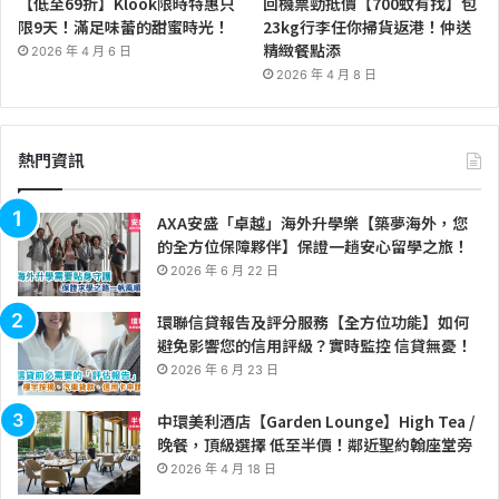
【低至69折】Klook限時特惠只
回機票勁抵價【700蚊有找】包
限9天！滿足味蕾的甜蜜時光！
23kg行李任你掃貨返港！仲送
精緻餐點添
2026 年 4 月 6 日
2026 年 4 月 8 日
熱門資訊
AXA安盛「卓越」海外升學樂【築夢海外，您
的全方位保障夥伴】保證一趟安心留學之旅！
2026 年 6 月 22 日
環聯信貸報告及評分服務【全方位功能】如何
避免影響您的信用評級？實時監控 信貸無憂！
2026 年 6 月 23 日
中環美利酒店【Garden Lounge】High Tea /
晚餐，頂級選擇 低至半價！鄰近聖約翰座堂旁
2026 年 4 月 18 日