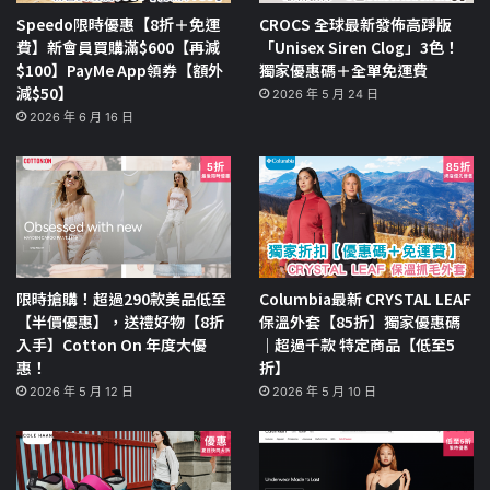
Speedo限時優惠【8折＋免運
CROCS 全球最新發佈高踭版
費】新會員買購滿$600【再減
「Unisex Siren Clog」3色！
$100】PayMe App領券【額外
獨家優惠碼＋全單免運費
減$50】
2026 年 5 月 24 日
2026 年 6 月 16 日
限時搶購！超過290款美品低至
Columbia最新 CRYSTAL LEAF
【半價優惠】，送禮好物【8折
保溫外套【85折】獨家優惠碼
入手】Cotton On 年度大優
｜超過千款 特定商品【低至5
惠！
折】
2026 年 5 月 12 日
2026 年 5 月 10 日