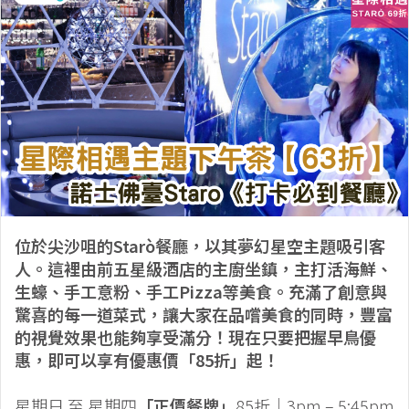
位於尖沙咀的Starò餐廳，以其夢幻星空主題吸引客
人。這裡由前五星級酒店的主廚坐鎮，主打活海鮮、
生蠔、手工意粉、手工Pizza等美食。充滿了創意與
驚喜的每一道菜式，讓大家在品嚐美食的同時，豐富
的視覺效果也能夠享受滿分！現在只要把握早鳥優
惠，即可以享有優惠價「85折」起！
星期日 至 星期四
「正價餐牌」
85折｜3pm – 5:45pm