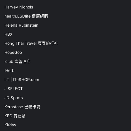
Harvey Nichols
health.ESDlife 健康網購
Helena Rubinstein
HBX
Hong Thai Travel 康泰旅行社
HopeGoo
iclub 富薈酒店
iHerb
I.T | ITeSHOP.com
J SELECT
JD Sports
Kérastase 巴黎卡詩
KFC 肯德基
KKday