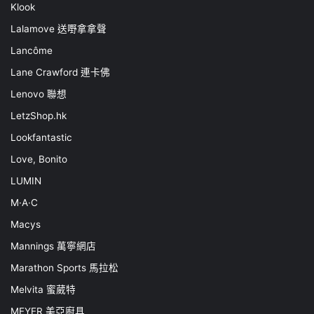
Klook
Lalamove 送嘢拿拿聲
Lancôme
Lane Crawford 連卡佛
Lenovo 聯想
LetzShop.hk
Lookfantastic
Love, Bonito
LUMIN
M·A·C
Macys
Mannings 萬寧網店
Marathon Sports 馬拉松
Melvita 蜜葳特
MEYER 美亞廚具