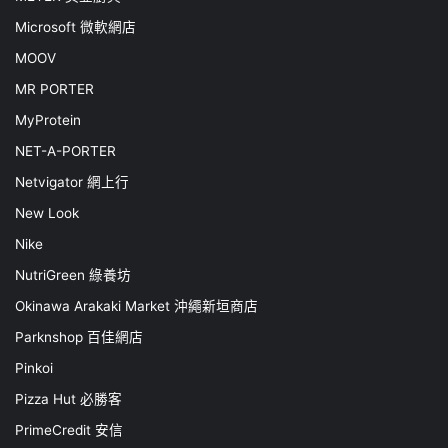
Microsoft 微軟網店
MOOV
MR PORTER
MyProtein
NET-A-PORTER
Netvigator 網上行
New Look
Nike
NutriGreen 綠養坊
Okinawa Arakaki Market 沖繩新垣商店
Parknshop 百佳網店
Pinkoi
Pizza Hut 必勝客
PrimeCredit 安信