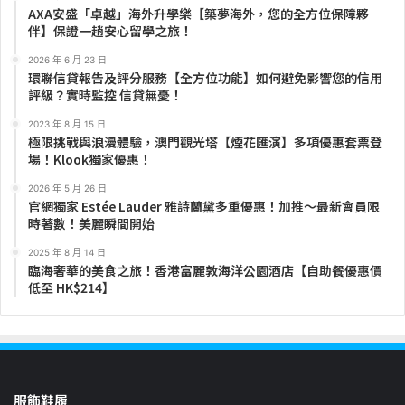
AXA安盛「卓越」海外升學樂【築夢海外，您的全方位保障夥
伴】保證一趟安心留學之旅！
2026 年 6 月 23 日
環聯信貸報告及評分服務【全方位功能】如何避免影響您的信用
評級？實時監控 信貸無憂！
2023 年 8 月 15 日
極限挑戰與浪漫體驗，澳門觀光塔【煙花匯演】多項優惠套票登
場！Klook獨家優惠！
2026 年 5 月 26 日
官網獨家 Estée Lauder 雅詩蘭黛多重優惠！加推～最新會員限
時著數！美麗瞬間開始
2025 年 8 月 14 日
臨海奢華的美食之旅！香港富麗敦海洋公園酒店【自助餐優惠價
低至 HK$214】
服飾鞋履