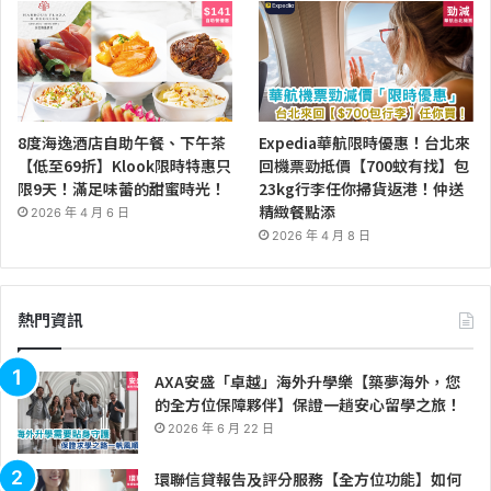
8度海逸酒店自助午餐、下午茶
Expedia華航限時優惠！台北來
【低至69折】Klook限時特惠只
回機票勁抵價【700蚊有找】包
限9天！滿足味蕾的甜蜜時光！
23kg行李任你掃貨返港！仲送
精緻餐點添
2026 年 4 月 6 日
2026 年 4 月 8 日
熱門資訊
AXA安盛「卓越」海外升學樂【築夢海外，您
的全方位保障夥伴】保證一趟安心留學之旅！
2026 年 6 月 22 日
環聯信貸報告及評分服務【全方位功能】如何