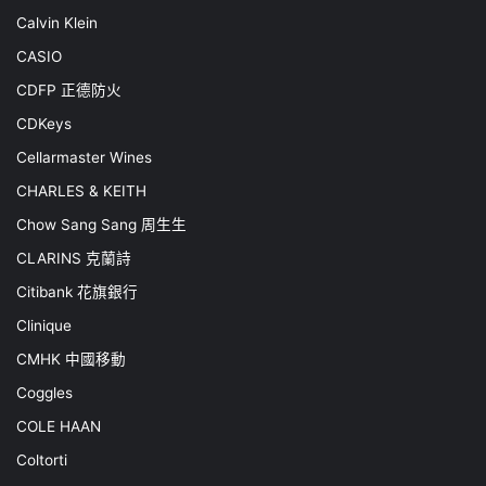
Calvin Klein
CASIO
CDFP 正德防火
CDKeys
Cellarmaster Wines
CHARLES & KEITH
Chow Sang Sang 周生生
CLARINS 克蘭詩
Citibank 花旗銀行
Clinique
CMHK 中國移動
Coggles
COLE HAAN
Coltorti