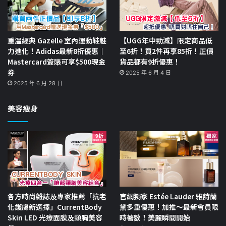
重溫經典 Gazelle 室內運動鞋魅
【UGG年中勁減】限定商品低
力進化！Adidas最新8折優惠｜
至6折！買2件再享85折！正價
Mastercard簽賬可享$500現金
貨品都有9折優惠！
券
2025 年 6 月 4 日
2025 年 6 月 28 日
美容瘦身
各方時尚雜誌及專家推薦「抗老
官網獨家 Estée Lauder 雅詩蘭
化護膚新選擇」CurrentBody
黛多重優惠！加推～最新會員限
Skin LED 光療面膜及頸胸美容
時著數！美麗瞬間開始