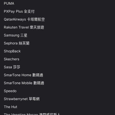
PUMA
PXPay Plus 全支付
QatarAirways 卡塔爾航空
Rakuten Travel 樂天旅遊
Samsung 三星
Sephora 絲芙蘭
ShopBack
Skechers
Sasa 莎莎
SmarTone Home 數碼通
SmarTone Mobile 數碼通
Speedo
Strawberrynet 草莓網
The Hut
The Venetian Macao 澳門威尼斯人