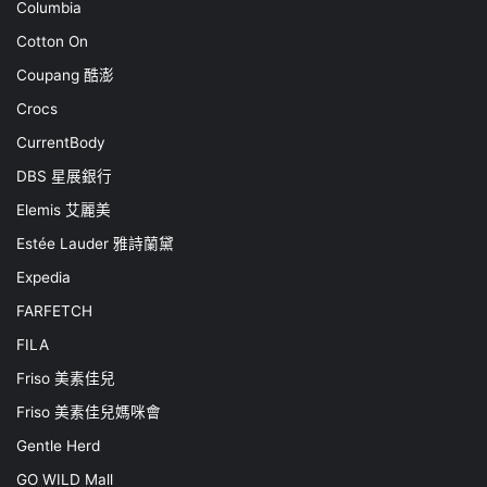
Columbia
Cotton On
Coupang 酷澎
Crocs
CurrentBody
DBS 星展銀行
Elemis 艾麗美
Estée Lauder 雅詩蘭黛
Expedia
FARFETCH
FILA
Friso 美素佳兒
Friso 美素佳兒媽咪會
Gentle Herd
GO WILD Mall