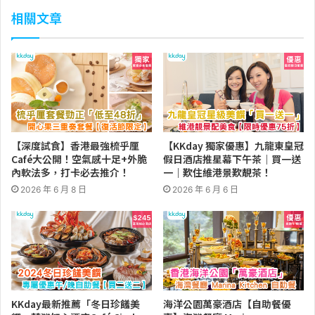
相關文章
【深度試食】香港最強梳乎厘
【KKday 獨家優惠】九龍東皇冠
Café大公開！空氣感十足+外脆
假日酒店推星幕下午茶｜買一送
內軟法多，打卡必去推介！
一｜歎住維港景歎靚茶！
2026 年 6 月 8 日
2026 年 6 月 6 日
KKday最新推薦「冬日珍饈美
海洋公園萬豪酒店【自助餐優