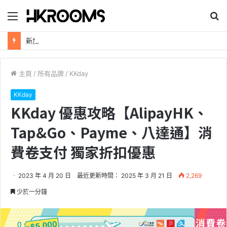
目
搜
錄
尋
新加坡航空【2026年全球航線大優惠】樟宜機場世界級設施帶您環遊世界！
主頁
/
所有品牌
/
KKday
KKday
KKday 優惠攻略【AlipayHK、
Tap&Go、Payme、八達通】消
費卷支付 獨家折扣優惠
2023 年 4 月 20 日
最近更新時間： 2025 年 3 月 21 日
2,269
少於一分鐘