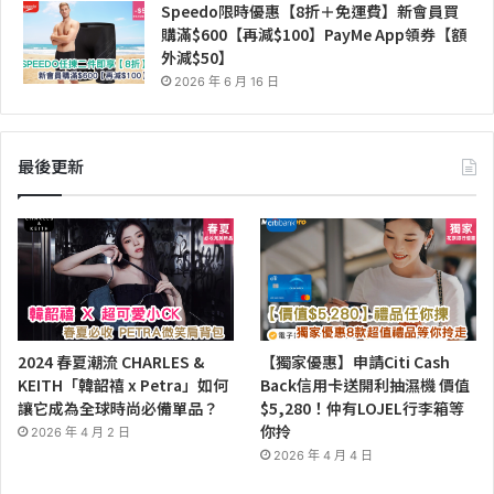
Speedo限時優惠【8折＋免運費】新會員買
購滿$600【再減$100】PayMe App領券【額
外減$50】
2026 年 6 月 16 日
最後更新
2024 春夏潮流 CHARLES &
【獨家優惠】申請Citi Cash
KEITH「韓韶禧 x Petra」如何
Back信用卡送開利抽濕機 價值
讓它成為全球時尚必備單品？
$5,280！仲有LOJEL行李箱等
你拎
2026 年 4 月 2 日
2026 年 4 月 4 日