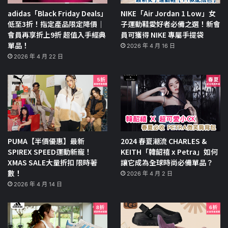
adidas「Black Friday Deals」
NIKE「Air Jordan 1 Low」女
低至3折！指定產品限定降價｜
子運動鞋愛好者必備之選！新會
會員再享折上9折 超值入手經典
員可獲得 NIKE 專屬手提袋
單品！
2026 年 4 月 16 日
2026 年 4 月 22 日
PUMA【半價優惠】最新
2024 春夏潮流 CHARLES &
SPIREX SPEED運動新寵！
KEITH「韓韶禧 x Petra」如何
XMAS SALE大量折扣 限時著
讓它成為全球時尚必備單品？
數！
2026 年 4 月 2 日
2026 年 4 月 14 日