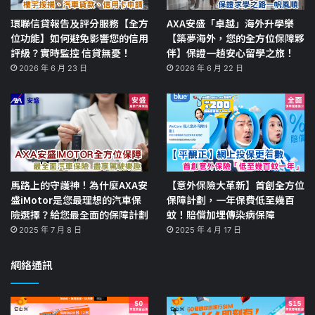
環聯信貸報告及評分服務【全方
AXA安盛「卓越」海外升學樂
位功能】如何避免影響您的信用
【築夢海外，您的全方位保障夥
評級？實時監控 信貸無憂！
伴】保證一趟安心留學之旅！
2026 年 6 月 23 日
2026 年 6 月 22 日
馬路上的守護神！為什麼AXA安
【意外保險大革新】首創全方位
盛iMotor是您最理想的汽車保
保障計劃，一年保費低至幾百
險選擇？給您最全面的保障計劃
蚊！賠償加埋傳染病保障
2025 年 7 月 8 日
2025 年 4 月 17 日
網絡通訊