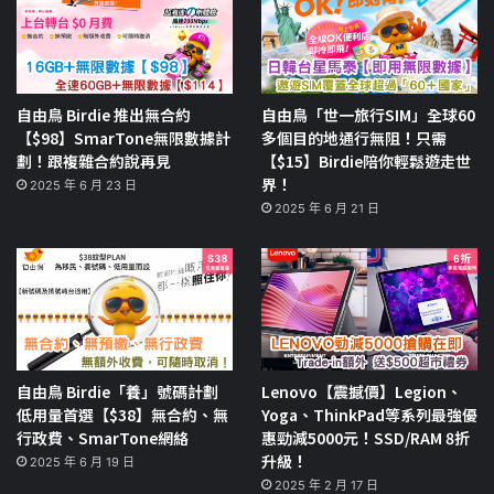
自由鳥 Birdie 推出無合約
自由鳥「世一旅行SIM」全球60
【$98】SmarTone無限數據計
多個目的地通行無阻！只需
劃！跟複雜合約說再見
【$15】Birdie陪你輕鬆遊走世
界！
2025 年 6 月 23 日
2025 年 6 月 21 日
自由鳥 Birdie「養」號碼計劃
Lenovo【震撼價】Legion、
低用量首選【$38】無合約、無
Yoga、ThinkPad等系列最強優
行政費、SmarTone網絡
惠勁減5000元！SSD/RAM 8折
升級！
2025 年 6 月 19 日
2025 年 2 月 17 日