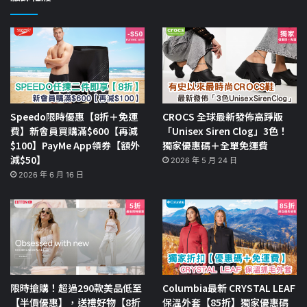
Speedo限時優惠【8折＋免運
CROCS 全球最新發佈高踭版
費】新會員買購滿$600【再減
「Unisex Siren Clog」3色！
$100】PayMe App領券【額外
獨家優惠碼＋全單免運費
減$50】
2026 年 5 月 24 日
2026 年 6 月 16 日
限時搶購！超過290款美品低至
Columbia最新 CRYSTAL LEAF
【半價優惠】，送禮好物【8折
保溫外套【85折】獨家優惠碼