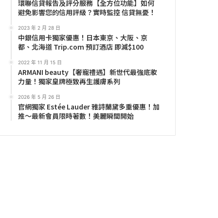
環聯信貸報告及評分服務【全方位功能】如何
避免影響您的信用評級？實時監控 信貸無憂！
2023 年 2 月 28 日
中銀信用卡獨家優惠！日本東京、大阪、京
都、北海道 Trip.com 預訂酒店 即減$100
2022 年 11 月 15 日
ARMANI beauty【奢寵禮遇】新世代最強底妝
力量！獨家皇牌極致再生護膚系列
2026 年 5 月 26 日
官網獨家 Estée Lauder 雅詩蘭黛多重優惠！加
推～最新會員限時著數！美麗瞬間開始