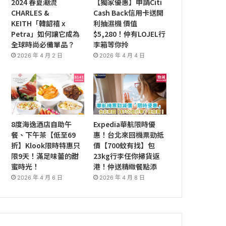
2024 春夏潮流
【獨家優惠】申請Citi
CHARLES &
Cash Back信用卡送開
KEITH「韓韶禧 x
利抽濕機 價值
Petra」如何讓它成為
$5,280！仲有LOJEL行
全球時尚必備單品？
李箱等你拎
2026 年 4 月 2 日
2026 年 4 月 4 日
8度海逸酒店自助午
Expedia華航限時優
餐、下午茶【低至69
惠！台北來回機票勁抵
折】Klook限時特惠只
價【700蚊有找】包
限9天！滿足味蕾的甜
23kg行李任你掃貨返
蜜時光！
港！仲送精緻餐點添
2026 年 4 月 6 日
2026 年 4 月 8 日