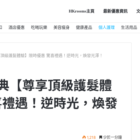
HKrooms主頁
最新優惠資訊
扣
酒店優惠
吃喝玩樂
美容瘦身
健康產品
個人護理
生活用品
【尊享頂級護髮體驗】限時優惠 驚喜禮遇！逆時光，煥發光澤！
年慶典【尊享頂級護髮體
喜禮遇！逆時光，煥發
1,218
少於一分鐘