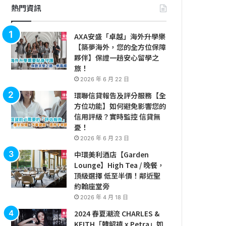
熱門資訊
AXA安盛「卓越」海外升學樂
【築夢海外，您的全方位保障
夥伴】保證一趟安心留學之
旅！
2026 年 6 月 22 日
環聯信貸報告及評分服務【全
方位功能】如何避免影響您的
信用評級？實時監控 信貸無
憂！
2026 年 6 月 23 日
中環美利酒店【Garden
Lounge】High Tea / 晚餐，
頂級選擇 低至半價！鄰近聖
約翰座堂旁
2026 年 4 月 18 日
2024 春夏潮流 CHARLES &
KEITH「韓韶禧 x Petra」如