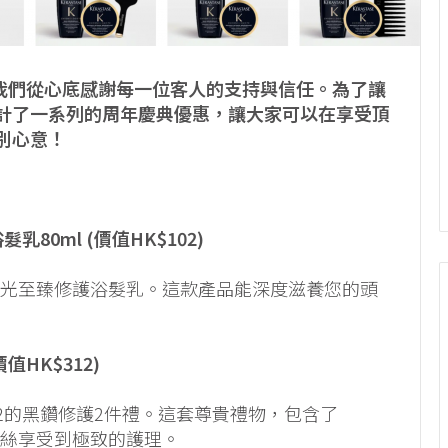
度，我們從心底感謝每一位客人的支持與信任。為了讓
計了一系列的周年慶典優惠，讓大家可以在享受頂
別心意！
0ml (價值HK$102)
時光至臻修護浴髮乳。這款產品能深度滋養您的頭
HK$312)
12的黑鑽修護2件禮。這套尊貴禮物，包含了
的髮絲享受到極致的護理。