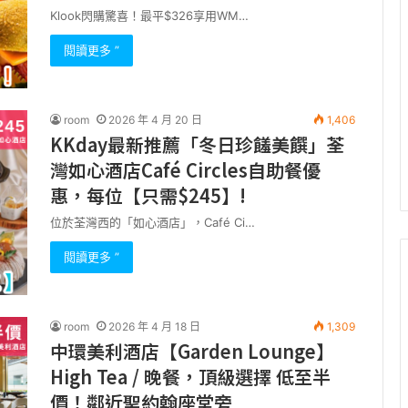
Klook閃購驚喜！最平$326享用WM…
閱讀更多 ”
room
2026 年 4 月 20 日
1,406
KKday最新推薦「冬日珍饈美饌」荃
灣如心酒店Café Circles自助餐優
惠，每位【只需$245】!
位於荃灣西的「如心酒店」，Café Ci…
閱讀更多 ”
room
2026 年 4 月 18 日
1,309
中環美利酒店【Garden Lounge】
High Tea / 晚餐，頂級選擇 低至半
價！鄰近聖約翰座堂旁