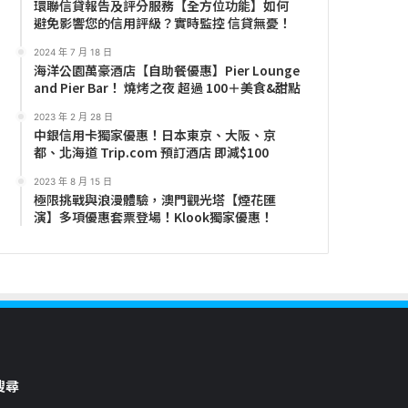
環聯信貸報告及評分服務【全方位功能】如何
避免影響您的信用評級？實時監控 信貸無憂！
2024 年 7 月 18 日
海洋公園萬豪酒店【自助餐優惠】Pier Lounge
and Pier Bar！ 燒烤之夜 超過 100＋美食&甜點
2023 年 2 月 28 日
中銀信用卡獨家優惠！日本東京、大阪、京
都、北海道 Trip.com 預訂酒店 即減$100
2023 年 8 月 15 日
極限挑戰與浪漫體驗，澳門觀光塔【煙花匯
演】多項優惠套票登場！Klook獨家優惠！
搜尋