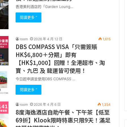
香港美利酒店的「Garden Loung…
閱讀更多 ”
room
2026 年 4 月 12 日
1,615
DBS COMPASS VISA「只需簽賬
HK$6,800＋分期」即有
【HK$1,000】回贈！全港超市、淘
寶、九巴 及 龍運皆可使用！
今日起申請並使用DBS COMPASS …
閱讀更多 ”
room
2026 年 4 月 6 日
1,354
8度海逸酒店自助午餐、下午茶【低至
69折】Klook限時特惠只限9天！滿足