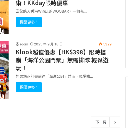
術！KKday限時優惠
當您踏入香港W酒店的WOOBAR，一個充…
閱讀更多 ”
room
2025 年 9 月 18 日
1,329
Klook超值優惠【HK$398】限時搶
購「海洋公園門票」無需排隊 輕鬆遊
玩！
如果您正計畫前往「海洋公園」然而，現場購…
閱讀更多 ”
下一頁