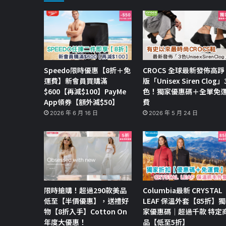
Speedo限時優惠【8折＋免
CROCS 全球最新發佈高踭
運費】新會員買購滿
版「Unisex Siren Clog」
$600【再減$100】PayMe
色！獨家優惠碼＋全單免
App領券【額外減$50】
費
2026 年 6 月 16 日
2026 年 5 月 24 日
限時搶購！超過290款美品
Columbia最新 CRYSTAL
低至【半價優惠】，送禮好
LEAF 保溫外套【85折】獨
物【8折入手】Cotton On
家優惠碼｜超過千款 特定
年度大優惠！
品【低至5折】