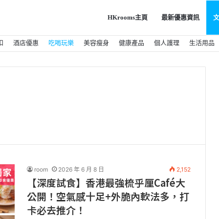
HKrooms主頁
最新優惠資訊
扣
酒店優惠
吃喝玩樂
美容瘦身
健康產品
個人護理
生活用品
room
2026 年 6 月 8 日
2,152
【深度試食】香港最強梳乎厘Café大
公開！空氣感十足+外脆內軟法多，打
卡必去推介！