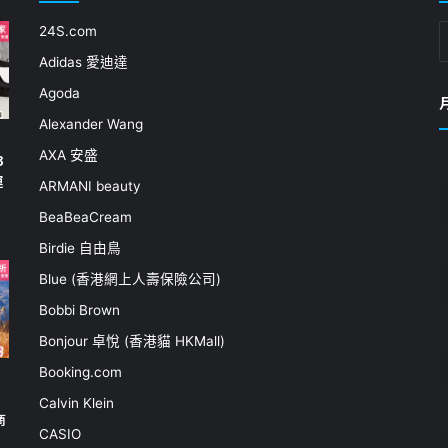
24S.com
Adidas 愛迪達
Agoda
Alexander Wang
AXA 安盛
3
運
ARMANI beauty
BeaBeaCream
Birdie 自由鳥
Blue (香港網上人壽保險公司)
Bobbi Brown
Bonjour 卓悅 (香港貓 HKMall)
Booking.com
Calvin Klein
商
CASIO