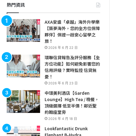
熱門資訊
AXA安盛「卓越」海外升學樂
【築夢海外，您的全方位保障
夥伴】保證一趟安心留學之
旅！
2026 年 6 月 22 日
環聯信貸報告及評分服務【全
方位功能】如何避免影響您的
信用評級？實時監控 信貸無
憂！
2026 年 6 月 23 日
中環美利酒店【Garden
Lounge】High Tea / 晚餐，
頂級選擇 低至半價！鄰近聖
約翰座堂旁
2026 年 4 月 18 日
Lookfantastic Drunk
Elephant B-Hydra