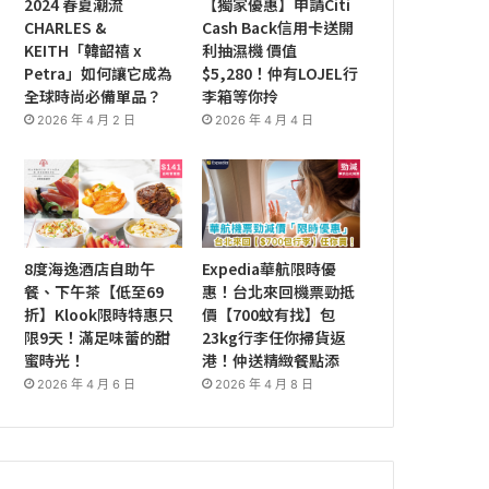
2024 春夏潮流
【獨家優惠】申請Citi
CHARLES &
Cash Back信用卡送開
KEITH「韓韶禧 x
利抽濕機 價值
Petra」如何讓它成為
$5,280！仲有LOJEL行
全球時尚必備單品？
李箱等你拎
2026 年 4 月 2 日
2026 年 4 月 4 日
8度海逸酒店自助午
Expedia華航限時優
餐、下午茶【低至69
惠！台北來回機票勁抵
折】Klook限時特惠只
價【700蚊有找】包
限9天！滿足味蕾的甜
23kg行李任你掃貨返
蜜時光！
港！仲送精緻餐點添
2026 年 4 月 6 日
2026 年 4 月 8 日