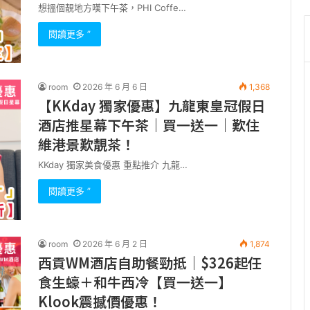
想搵個靚地方嘆下午茶，PHI Coffe…
閱讀更多 ”
room
2026 年 6 月 6 日
1,368
【KKday 獨家優惠】九龍東皇冠假日
酒店推星幕下午茶｜買一送一｜歎住
維港景歎靚茶！
KKday 獨家美食優惠 重點推介 九龍…
閱讀更多 ”
room
2026 年 6 月 2 日
1,874
西貢WM酒店自助餐勁抵｜$326起任
食生蠔＋和牛西冷【買一送一】
Klook震撼價優惠！