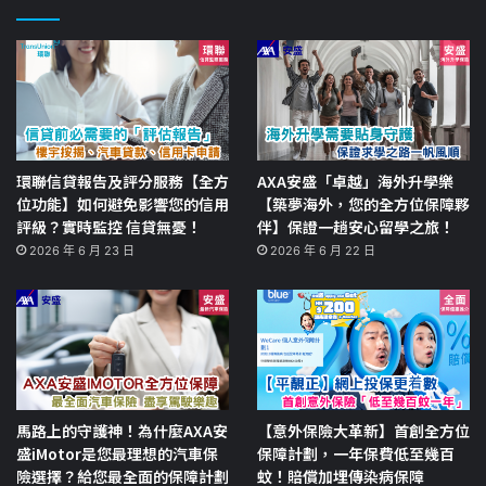
環聯信貸報告及評分服務【全方
AXA安盛「卓越」海外升學樂
位功能】如何避免影響您的信用
【築夢海外，您的全方位保障夥
評級？實時監控 信貸無憂！
伴】保證一趟安心留學之旅！
2026 年 6 月 23 日
2026 年 6 月 22 日
馬路上的守護神！為什麼AXA安
【意外保險大革新】首創全方位
盛iMotor是您最理想的汽車保
保障計劃，一年保費低至幾百
險選擇？給您最全面的保障計劃
蚊！賠償加埋傳染病保障