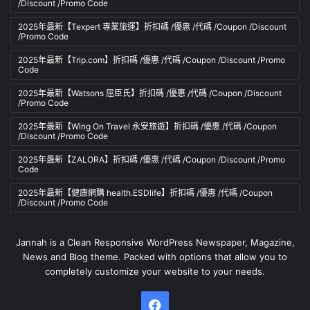
/Discount /Promo Code
2025年最新【Texpert 專業旅運】折扣碼 /優惠 /代碼 /Coupon /Discount
/Promo Code
2025年最新【Trip.com】折扣碼 /優惠 /代碼 /Coupon /Discount /Promo
Code
2025年最新【Watsons 屈臣氏】折扣碼 /優惠 /代碼 /Coupon /Discount
/Promo Code
2025年最新【Wing On Travel 永安旅遊】折扣碼 /優惠 /代碼 /Coupon
/Discount /Promo Code
2025年最新【ZALORA】折扣碼 /優惠 /代碼 /Coupon /Discount /Promo
Code
2025年最新【健康網購 health.ESDlife】折扣碼 /優惠 /代碼 /Coupon
/Discount /Promo Code
Jannah is a Clean Responsive WordPress Newspaper, Magazine,
News and Blog theme. Packed with options that allow you to
completely customize your website to your needs.
Facebook