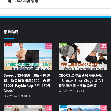
場！Klook獨家優惠！
服飾鞋履
Speedo限時優惠【8折＋免運
CROCS 全球最新發佈高踭版
費】新會員買購滿$600【再減
「Unisex Siren Clog」3色！
$100】PayMe App領券【額外
獨家優惠碼＋全單免運費
減$50】
2026 年 5 月 24 日
2026 年 6 月 16 日