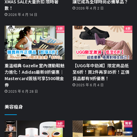
XMAS SALE大量折扣 限時著
讓它成為全球時尚必備單品？
數！
2026 年 4 月 2 日
2026 年 4 月 14 日
重溫經典 Gazelle 室內運動鞋魅
【UGG年中勁減】限定商品低
力進化！Adidas最新8折優惠｜
至6折！買2件再享85折！正價
Mastercard簽賬可享$500現金
貨品都有9折優惠！
券
2025 年 6 月 4 日
2025 年 6 月 28 日
美容瘦身