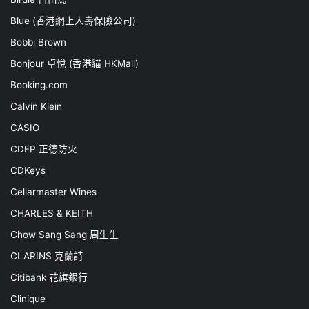
Blue (香港網上人壽保險公司)
Bobbi Brown
Bonjour 卓悅 (香港貓 HKMall)
Booking.com
Calvin Klein
CASIO
CDFP 正德防火
CDKeys
Cellarmaster Wines
CHARLES & KEITH
Chow Sang Sang 周生生
CLARINS 克蘭詩
Citibank 花旗銀行
Clinique