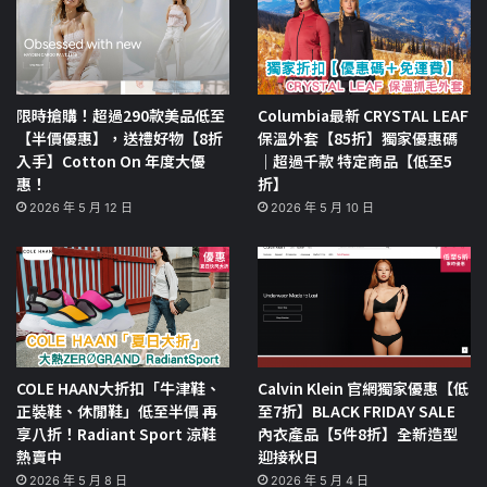
限時搶購！超過290款美品低至
Columbia最新 CRYSTAL LEAF
【半價優惠】，送禮好物【8折
保溫外套【85折】獨家優惠碼
入手】Cotton On 年度大優
｜超過千款 特定商品【低至5
惠！
折】
2026 年 5 月 12 日
2026 年 5 月 10 日
COLE HAAN大折扣「牛津鞋、
Calvin Klein 官網獨家優惠【低
正裝鞋、休閒鞋」低至半價 再
至7折】BLACK FRIDAY SALE
享八折！Radiant Sport 涼鞋
內衣產品【5件8折】全新造型
熱賣中
迎接秋日
2026 年 5 月 8 日
2026 年 5 月 4 日