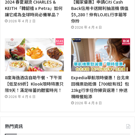
2024 春夏潮流 CHARLES &
【獨家優惠】申請Citi Cash
KEITH「韓韶禧 x Petra」如何
Back信用卡送開利抽濕機 價值
讓它成為全球時尚必備單品？
$5,280！仲有LOJEL行李箱等
你拎
2026 年 4 月 2 日
2026 年 4 月 4 日
8度海逸酒店自助午餐、下午茶
Expedia華航限時優惠！台北來
【低至69折】Klook限時特惠只
回機票勁抵價【700蚊有找】包
限9天！滿足味蕾的甜蜜時光！
23kg行李任你掃貨返港！仲送
精緻餐點添
2026 年 4 月 6 日
2026 年 4 月 8 日
熱門資訊