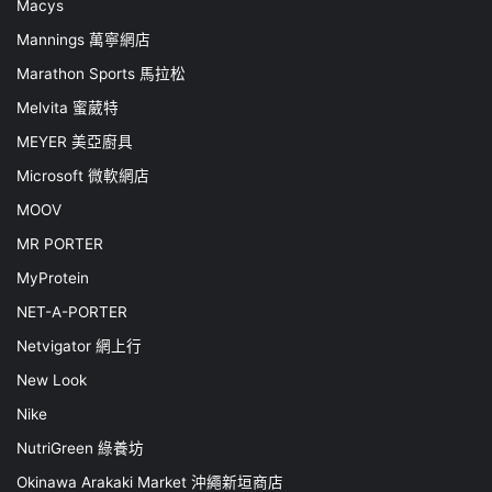
Macys
Mannings 萬寧網店
Marathon Sports 馬拉松
Melvita 蜜葳特
MEYER 美亞廚具
Microsoft 微軟網店
MOOV
MR PORTER
MyProtein
NET-A-PORTER
Netvigator 網上行
New Look
Nike
NutriGreen 綠養坊
Okinawa Arakaki Market 沖繩新垣商店