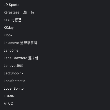
JD Sports
Kérastase 巴黎卡詩
KFC 肯德基
KKday
Klook
Lalamove 送嘢拿拿聲
Lancôme
Lane Crawford 連卡佛
Lenovo 聯想
LetzShop.hk
Lookfantastic
Love, Bonito
LUMIN
M·A·C