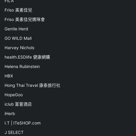
FILA
Friso 美素佳兒
Friso 美素佳兒媽咪會
Gentle Herd
GO WILD Mall
Harvey Nichols
health.ESDlife 健康網購
Helena Rubinstein
HBX
Hong Thai Travel 康泰旅行社
HopeGoo
iclub 富薈酒店
iHerb
I.T | ITeSHOP.com
J SELECT