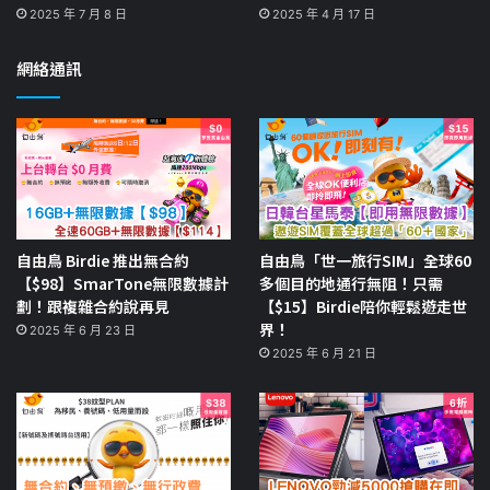
2025 年 7 月 8 日
2025 年 4 月 17 日
網絡通訊
自由鳥 Birdie 推出無合約
自由鳥「世一旅行SIM」全球60
【$98】SmarTone無限數據計
多個目的地通行無阻！只需
劃！跟複雜合約說再見
【$15】Birdie陪你輕鬆遊走世
界！
2025 年 6 月 23 日
2025 年 6 月 21 日