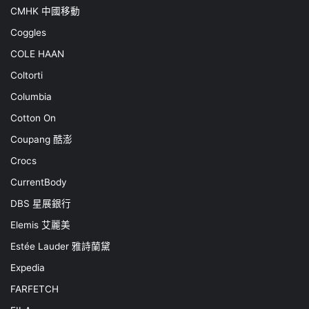
CMHK 中國移動
Coggles
COLE HAAN
Coltorti
Columbia
Cotton On
Coupang 酷澎
Crocs
CurrentBody
DBS 星展銀行
Elemis 艾麗美
Estée Lauder 雅詩蘭黛
Expedia
FARFETCH