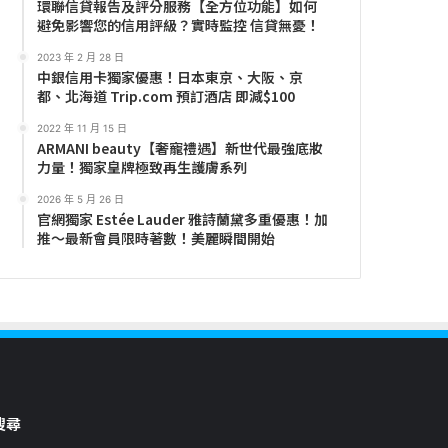
環聯信貸報告及評分服務【全方位功能】如何
避免影響您的信用評級？實時監控 信貸無憂！
2023 年 2 月 28 日
中銀信用卡獨家優惠！日本東京、大阪、京
都、北海道 Trip.com 預訂酒店 即減$100
2022 年 11 月 15 日
ARMANI beauty【奢寵禮遇】新世代最強底妝
力量！獨家皇牌極致再生護膚系列
2026 年 5 月 26 日
官網獨家 Estée Lauder 雅詩蘭黛多重優惠！加
推～最新會員限時著數！美麗瞬間開始
搜尋