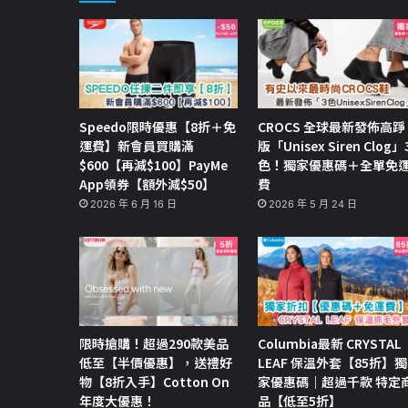
Speedo限時優惠【8折＋免
CROCS 全球最新發佈高踭
運費】新會員買購滿
版「Unisex Siren Clog」
$600【再減$100】PayMe
色！獨家優惠碼＋全單免
App領券【額外減$50】
費
2026 年 6 月 16 日
2026 年 5 月 24 日
限時搶購！超過290款美品
Columbia最新 CRYSTAL
低至【半價優惠】，送禮好
LEAF 保溫外套【85折】獨
物【8折入手】Cotton On
家優惠碼｜超過千款 特定
年度大優惠！
品【低至5折】