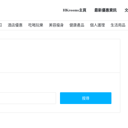
HKrooms主頁
最新優惠資訊
扣
酒店優惠
吃喝玩樂
美容瘦身
健康產品
個人護理
生活用品
搜
尋
關
鍵
字
: