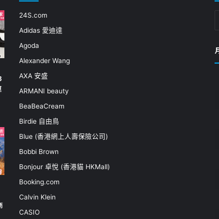
24S.com
Adidas 愛迪達
Agoda
Alexander Wang
AXA 安盛
3
運
ARMANI beauty
BeaBeaCream
Birdie 自由鳥
Blue (香港網上人壽保險公司)
Bobbi Brown
Bonjour 卓悅 (香港貓 HKMall)
Booking.com
Calvin Klein
商
CASIO