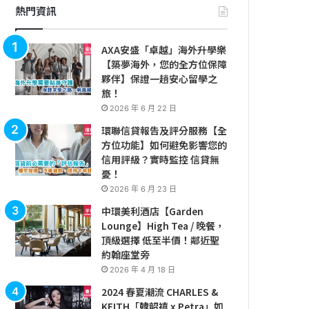
熱門資訊
AXA安盛「卓越」海外升學樂
【築夢海外，您的全方位保障
夥伴】保證一趟安心留學之
旅！
2026 年 6 月 22 日
環聯信貸報告及評分服務【全
方位功能】如何避免影響您的
信用評級？實時監控 信貸無
憂！
2026 年 6 月 23 日
中環美利酒店【Garden
Lounge】High Tea / 晚餐，
頂級選擇 低至半價！鄰近聖
約翰座堂旁
2026 年 4 月 18 日
2024 春夏潮流 CHARLES &
KEITH「韓韶禧 x Petra」如