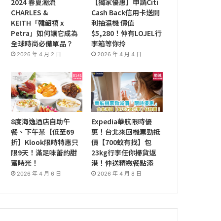
2024 春夏潮流
【獨家優惠】申請Citi
CHARLES &
Cash Back信用卡送開
KEITH「韓韶禧 x
利抽濕機 價值
Petra」如何讓它成為
$5,280！仲有LOJEL行
全球時尚必備單品？
李箱等你拎
2026 年 4 月 2 日
2026 年 4 月 4 日
8度海逸酒店自助午
Expedia華航限時優
餐、下午茶【低至69
惠！台北來回機票勁抵
折】Klook限時特惠只
價【700蚊有找】包
限9天！滿足味蕾的甜
23kg行李任你掃貨返
蜜時光！
港！仲送精緻餐點添
2026 年 4 月 6 日
2026 年 4 月 8 日