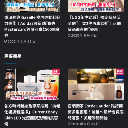
重溫經典 Gazelle 室內運動鞋魅
【UGG年中勁減】限定商品低
力進化！Adidas最新8折優惠｜
至6折！買2件再享85折！正價
Mastercard簽賬可享$500現金
貨品都有9折優惠！
券
2025 年 6 月 4 日
2025 年 6 月 28 日
美容瘦身
各方時尚雜誌及專家推薦「抗老
官網獨家 Estée Lauder 雅詩蘭
化護膚新選擇」CurrentBody
黛多重優惠！加推～最新會員限
Skin LED 光療面膜及頸胸美容
時著數！美麗瞬間開始
儀
2026 年 5 月 26 日