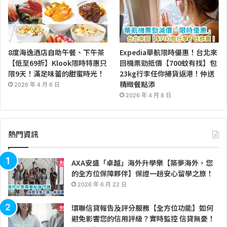
8度海逸酒店自助午餐、下午茶
Expedia華航限時優惠！台北來
【低至69折】Klook限時特惠只
回機票勁抵價【700蚊有找】包
限9天！滿足味蕾的甜蜜時光！
23kg行李任你掃貨返港！仲送
精緻餐點添
2026 年 4 月 6 日
2026 年 4 月 8 日
熱門資訊
AXA安盛「卓越」海外升學樂【築夢海外，您
的全方位保障夥伴】保證一趟安心留學之旅！
2026 年 6 月 22 日
環聯信貸報告及評分服務【全方位功能】如何
避免影響您的信用評級？實時監控 信貸無憂！