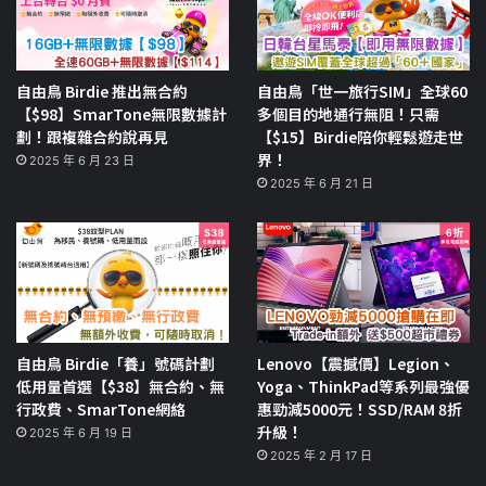
自由鳥 Birdie 推出無合約
自由鳥「世一旅行SIM」全球60
【$98】SmarTone無限數據計
多個目的地通行無阻！只需
劃！跟複雜合約說再見
【$15】Birdie陪你輕鬆遊走世
界！
2025 年 6 月 23 日
2025 年 6 月 21 日
自由鳥 Birdie「養」號碼計劃
Lenovo【震撼價】Legion、
低用量首選【$38】無合約、無
Yoga、ThinkPad等系列最強優
行政費、SmarTone網絡
惠勁減5000元！SSD/RAM 8折
升級！
2025 年 6 月 19 日
2025 年 2 月 17 日