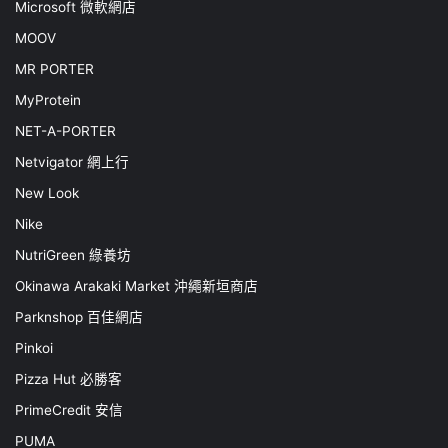
Microsoft 微軟網店
MOOV
MR PORTER
MyProtein
NET-A-PORTER
Netvigator 網上行
New Look
Nike
NutriGreen 綠養坊
Okinawa Arakaki Market 沖繩新垣商店
Parknshop 百佳網店
Pinkoi
Pizza Hut 必勝客
PrimeCredit 安信
PUMA