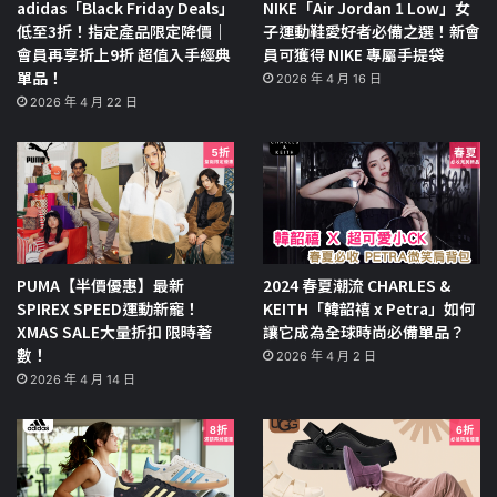
adidas「Black Friday Deals」
NIKE「Air Jordan 1 Low」女
低至3折！指定產品限定降價｜
子運動鞋愛好者必備之選！新會
會員再享折上9折 超值入手經典
員可獲得 NIKE 專屬手提袋
單品！
2026 年 4 月 16 日
2026 年 4 月 22 日
PUMA【半價優惠】最新
2024 春夏潮流 CHARLES &
SPIREX SPEED運動新寵！
KEITH「韓韶禧 x Petra」如何
XMAS SALE大量折扣 限時著
讓它成為全球時尚必備單品？
數！
2026 年 4 月 2 日
2026 年 4 月 14 日