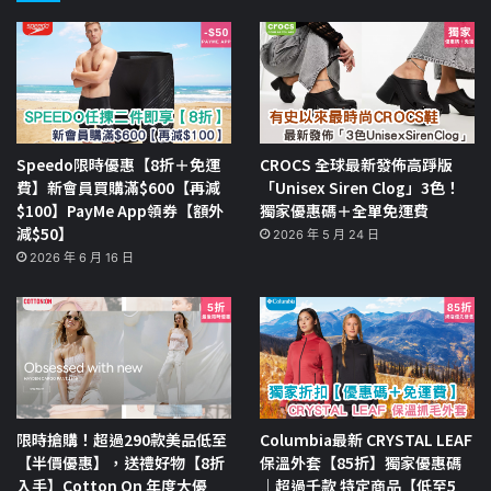
Speedo限時優惠【8折＋免運
CROCS 全球最新發佈高踭版
費】新會員買購滿$600【再減
「Unisex Siren Clog」3色！
$100】PayMe App領券【額外
獨家優惠碼＋全單免運費
減$50】
2026 年 5 月 24 日
2026 年 6 月 16 日
限時搶購！超過290款美品低至
Columbia最新 CRYSTAL LEAF
【半價優惠】，送禮好物【8折
保溫外套【85折】獨家優惠碼
入手】Cotton On 年度大優
｜超過千款 特定商品【低至5