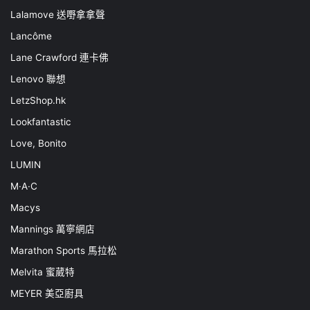
Lalamove 送嘢拿拿聲
Lancôme
Lane Crawford 連卡佛
Lenovo 聯想
LetzShop.hk
Lookfantastic
Love, Bonito
LUMIN
M·A·C
Macys
Mannings 萬寧網店
Marathon Sports 馬拉松
Melvita 蜜葳特
MEYER 美亞廚具