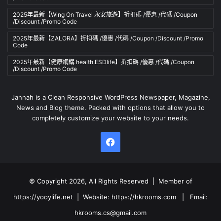
2025年最新【Wing On Travel 永安旅遊】折扣碼 /優惠 /代碼 /Coupon
/Discount /Promo Code
2025年最新【ZALORA】折扣碼 /優惠 /代碼 /Coupon /Discount /Promo
Code
2025年最新【健康網購 health.ESDlife】折扣碼 /優惠 /代碼 /Coupon
/Discount /Promo Code
Jannah is a Clean Responsive WordPress Newspaper, Magazine,
News and Blog theme. Packed with options that allow you to
completely customize your website to your needs.
Facebook
© Copyright 2026, All Rights Reserved | Member of
https://yooylife.net
| Website:
https://hkrooms.com
| Email:
hkrooms.cs@gmail.com