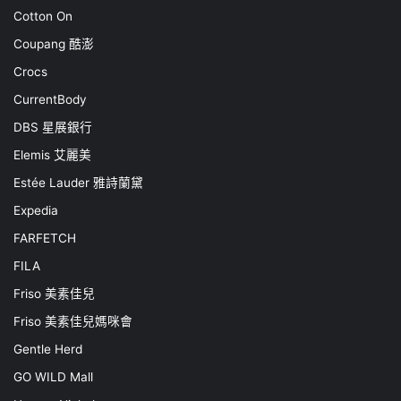
Cotton On
Coupang 酷澎
Crocs
CurrentBody
DBS 星展銀行
Elemis 艾麗美
Estée Lauder 雅詩蘭黛
Expedia
FARFETCH
FILA
Friso 美素佳兒
Friso 美素佳兒媽咪會
Gentle Herd
GO WILD Mall