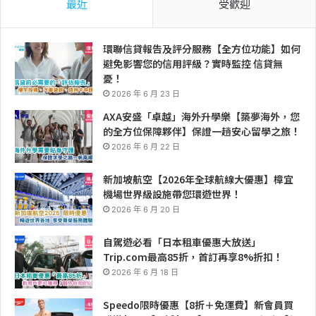
最近
受歡迎
環聯信貸報告及評分服務【全方位功能】如何
避免影響您的信用評級？實時監控 信貸無
憂！
2026 年 6 月 23 日
AXA安盛「卓越」海外升學樂【築夢海外，您
的全方位保障夥伴】保證一趟安心留學之旅！
2026 年 6 月 22 日
新加坡航空【2026年全球航線大優惠】樟宜
機場世界級設施帶您環遊世界！
2026 年 6 月 20 日
自駕遊必看「日本租車優惠大放送」
Trip.com最高85折，首訂再享8%折扣！
2026 年 6 月 18 日
Speedo限時優惠【8折＋免運費】新會員買