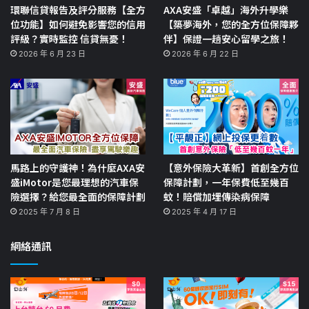
環聯信貸報告及評分服務【全方
AXA安盛「卓越」海外升學樂
位功能】如何避免影響您的信用
【築夢海外，您的全方位保障夥
評級？實時監控 信貸無憂！
伴】保證一趟安心留學之旅！
2026 年 6 月 23 日
2026 年 6 月 22 日
馬路上的守護神！為什麼AXA安
【意外保險大革新】首創全方位
盛iMotor是您最理想的汽車保
保障計劃，一年保費低至幾百
險選擇？給您最全面的保障計劃
蚊！賠償加埋傳染病保障
2025 年 7 月 8 日
2025 年 4 月 17 日
網絡通訊