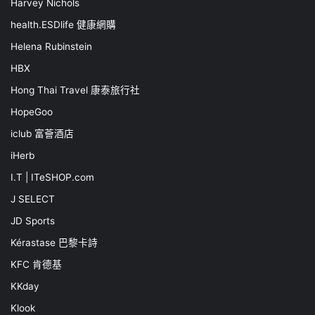
Harvey Nichols
health.ESDlife 健康網購
Helena Rubinstein
HBX
Hong Thai Travel 康泰旅行社
HopeGoo
iclub 富薈酒店
iHerb
I.T | ITeSHOP.com
J SELECT
JD Sports
Kérastase 巴黎卡詩
KFC 肯德基
KKday
Klook