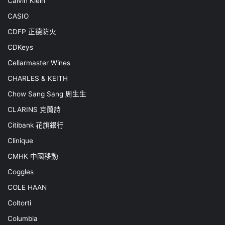
Calvin Klein
CASIO
CDFP 正德防火
CDKeys
Cellarmaster Wines
CHARLES & KEITH
Chow Sang Sang 周生生
CLARINS 克蘭詩
Citibank 花旗銀行
Clinique
CMHK 中國移動
Coggles
COLE HAAN
Coltorti
Columbia