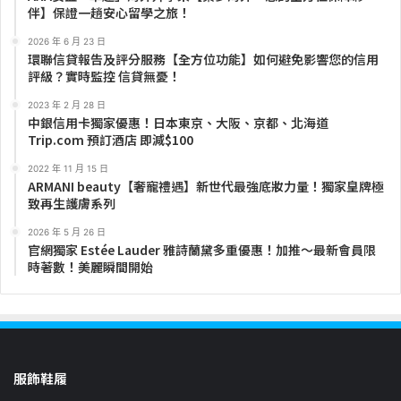
伴】保證一趟安心留學之旅！
2026 年 6 月 23 日
環聯信貸報告及評分服務【全方位功能】如何避免影響您的信用
評級？實時監控 信貸無憂！
2023 年 2 月 28 日
中銀信用卡獨家優惠！日本東京、大阪、京都、北海道
Trip.com 預訂酒店 即減$100
2022 年 11 月 15 日
ARMANI beauty【奢寵禮遇】新世代最強底妝力量！獨家皇牌極
致再生護膚系列
2026 年 5 月 26 日
官網獨家 Estée Lauder 雅詩蘭黛多重優惠！加推～最新會員限
時著數！美麗瞬間開始
服飾鞋履