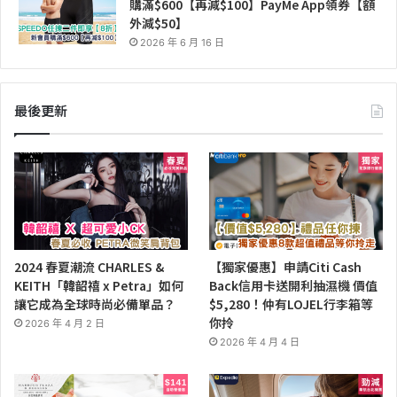
購滿$600【再減$100】PayMe App領券【額
外減$50】
2026 年 6 月 16 日
最後更新
2024 春夏潮流 CHARLES &
【獨家優惠】申請Citi Cash
KEITH「韓韶禧 x Petra」如何
Back信用卡送開利抽濕機 價值
讓它成為全球時尚必備單品？
$5,280！仲有LOJEL行李箱等
你拎
2026 年 4 月 2 日
2026 年 4 月 4 日