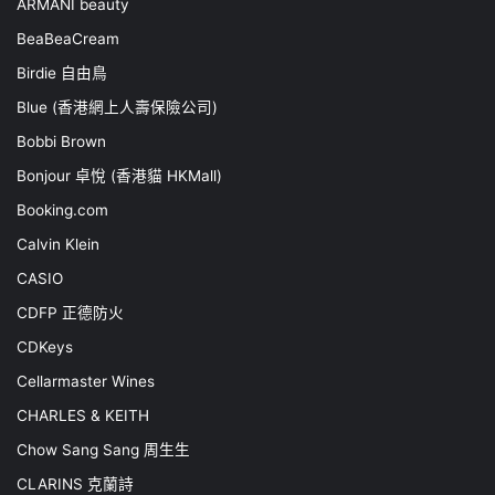
ARMANI beauty
BeaBeaCream
Birdie 自由鳥
Blue (香港網上人壽保險公司)
Bobbi Brown
Bonjour 卓悅 (香港貓 HKMall)
Booking.com
Calvin Klein
CASIO
CDFP 正德防火
CDKeys
Cellarmaster Wines
CHARLES & KEITH
Chow Sang Sang 周生生
CLARINS 克蘭詩