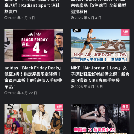
享八折！Radiant Sport 涼鞋
內衣產品【5件8折】全新造型
熱賣中
迎接秋日
2026 年 5 月 8 日
2026 年 5 月 4 日
adidas「Black Friday Deals」
NIKE「Air Jordan 1 Low」女
低至3折！指定產品限定降價｜
子運動鞋愛好者必備之選！新會
會員再享折上9折 超值入手經典
員可獲得 NIKE 專屬手提袋
單品！
2026 年 4 月 16 日
2026 年 4 月 22 日