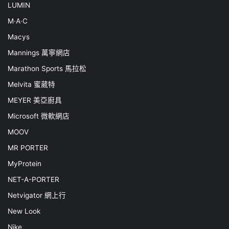
LUMIN
M·A·C
Macys
Mannings 萬寧網店
Marathon Sports 馬拉松
Melvita 蜜葳特
MEYER 美亞廚具
Microsoft 微軟網店
MOOV
MR PORTER
MyProtein
NET-A-PORTER
Netvigator 網上行
New Look
Nike