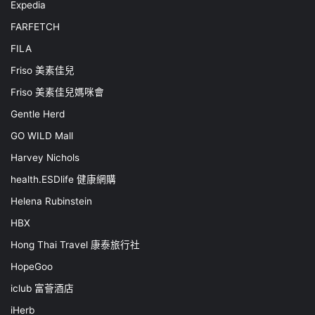
Expedia
FARFETCH
FILA
Friso 美素佳兒
Friso 美素佳兒媽咪會
Gentle Herd
GO WILD Mall
Harvey Nichols
health.ESDlife 健康網購
Helena Rubinstein
HBX
Hong Thai Travel 康泰旅行社
HopeGoo
iclub 富薈酒店
iHerb