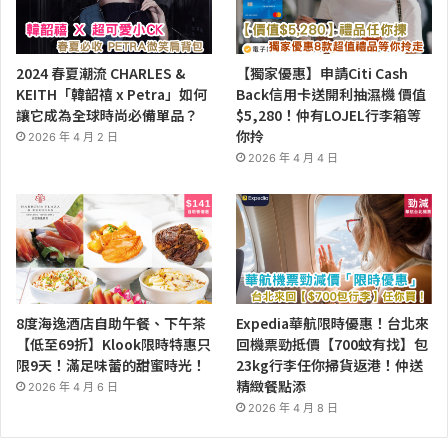
2024 春夏潮流 CHARLES &
【獨家優惠】申請Citi Cash
KEITH「韓韶禧 x Petra」如何
Back信用卡送開利抽濕機 價值
讓它成為全球時尚必備單品？
$5,280！仲有LOJEL行李箱等
你拎
2026 年 4 月 2 日
2026 年 4 月 4 日
8度海逸酒店自助午餐、下午茶
Expedia華航限時優惠！台北來
【低至69折】Klook限時特惠只
回機票勁抵價【700蚊有找】包
限9天！滿足味蕾的甜蜜時光！
23kg行李任你掃貨返港！仲送
精緻餐點添
2026 年 4 月 6 日
2026 年 4 月 8 日