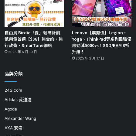
自由鳥 Birdie「養」號碼計劃
Lenovo【震撼價】Legion、
低用量首選【$38】無合約、無
Yoga、ThinkPad等系列最強優
行政費、SmarTone網絡
惠勁減5000元！SSD/RAM 8折
升級！
2025 年 6 月 19 日
2025 年 2 月 17 日
品牌分類
24S.com
Adidas 愛迪達
Agoda
Alexander Wang
AXA 安盛