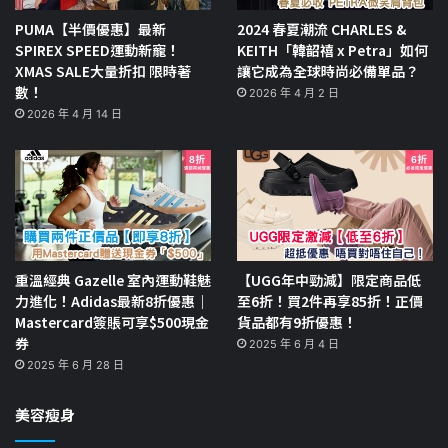
PUMA【半價優惠】最新
2024 春夏潮流 CHARLES &
SPIREX SPEED運動新寵！
KEITH「韓韶禧 x Petra」如何
XMAS SALE大量折扣 限時著
讓它成為全球時尚必備單品？
數！
2026 年 4 月 2 日
2026 年 4 月 14 日
重溫經典 Gazelle 室內運動鞋魅
【UGG年中勁減】限定商品低
力進化！Adidas最新8折優惠｜
至6折！買2件再享85折！正價
Mastercard簽賬可享$500現金
貨品都有9折優惠！
券
2025 年 6 月 4 日
2025 年 6 月 28 日
美容瘦身