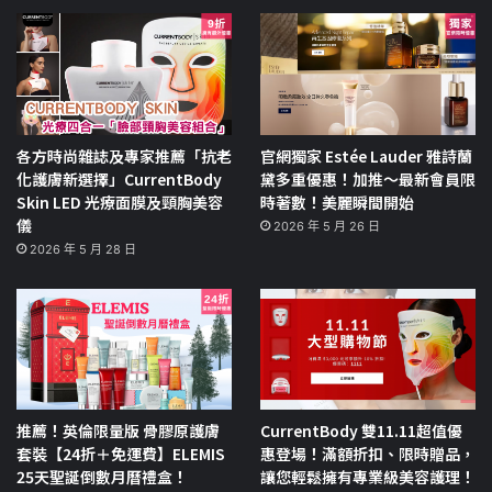
各方時尚雜誌及專家推薦「抗老
官網獨家 Estée Lauder 雅詩蘭
化護膚新選擇」CurrentBody
黛多重優惠！加推～最新會員限
Skin LED 光療面膜及頸胸美容
時著數！美麗瞬間開始
儀
2026 年 5 月 26 日
2026 年 5 月 28 日
推薦！英倫限量版 骨膠原護膚
CurrentBody 雙11.11超值優
套裝【24折＋免運費】ELEMIS
惠登場！滿額折扣、限時贈品，
25天聖誕倒數月曆禮盒！
讓您輕鬆擁有專業級美容護理！