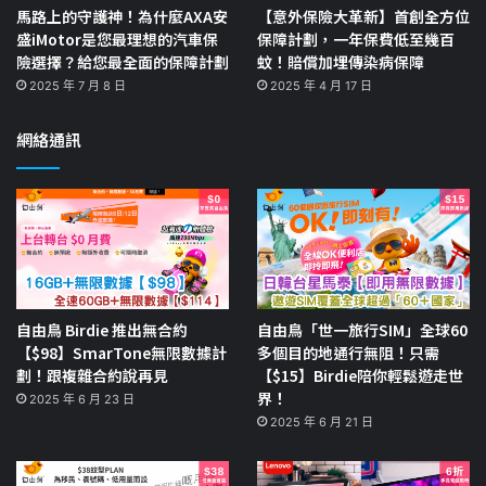
馬路上的守護神！為什麼AXA安
【意外保險大革新】首創全方位
盛iMotor是您最理想的汽車保
保障計劃，一年保費低至幾百
險選擇？給您最全面的保障計劃
蚊！賠償加埋傳染病保障
2025 年 7 月 8 日
2025 年 4 月 17 日
網絡通訊
自由鳥 Birdie 推出無合約
自由鳥「世一旅行SIM」全球60
【$98】SmarTone無限數據計
多個目的地通行無阻！只需
劃！跟複雜合約說再見
【$15】Birdie陪你輕鬆遊走世
界！
2025 年 6 月 23 日
2025 年 6 月 21 日