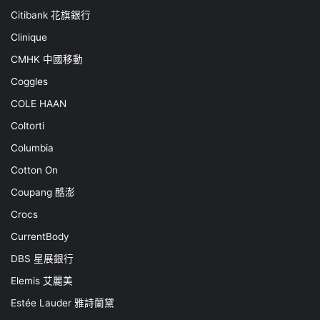
Citibank 花旗銀行
Clinique
CMHK 中國移動
Coggles
COLE HAAN
Coltorti
Columbia
Cotton On
Coupang 酷澎
Crocs
CurrentBody
DBS 星展銀行
Elemis 艾麗美
Estée Lauder 雅詩蘭黛