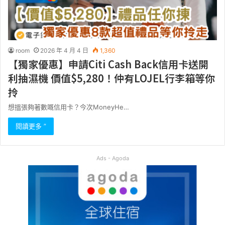
room
2026 年 4 月 4 日
1,360
【獨家優惠】申請Citi Cash Back信用卡送開
利抽濕機 價值$5,280！仲有LOJEL行李箱等你
拎
想搵張夠著數嘅信用卡？今次MoneyHe…
閱讀更多 ”
Ads - Agoda