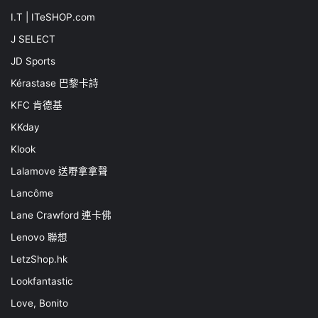
I.T | ITeSHOP.com
J SELECT
JD Sports
Kérastase 巴黎卡詩
KFC 肯德基
KKday
Klook
Lalamove 送嘢拿拿聲
Lancôme
Lane Crawford 連卡佛
Lenovo 聯想
LetzShop.hk
Lookfantastic
Love, Bonito