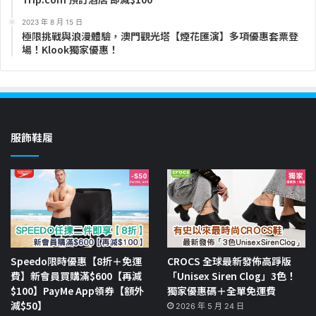
2023 年 8 月 15 日
極限挑戰與浪漫體驗，澳門觀光塔【煙花匯演】多項優惠套票登
場！Klook獨家優惠！
服飾鞋履
Speedo限時優惠【8折＋免運
CROCS 全球最新發佈高踭版
費】新會員買購滿$600【再減
「Unisex Siren Clog」3色！
$100】PayMe App領券【額外
獨家優惠碼＋全單免運費
減$50】
2026 年 5 月 24 日