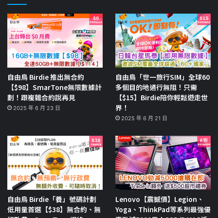
自由鳥 Birdie 推出無合約
自由鳥「世一旅行SIM」全球60
【$98】SmarTone無限數據計
多個目的地通行無阻！只需
劃！跟複雜合約說再見
【$15】Birdie陪你輕鬆遊走世
界！
2025 年 6 月 23 日
2025 年 6 月 21 日
自由鳥 Birdie「養」號碼計劃
Lenovo【震撼價】Legion、
低用量首選【$38】無合約、無
Yoga、ThinkPad等系列最強優