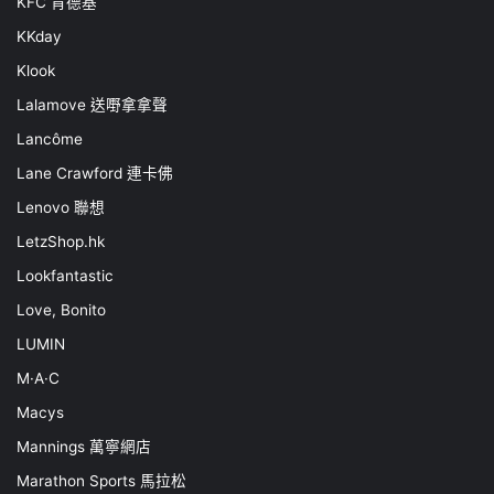
KFC 肯德基
KKday
Klook
Lalamove 送嘢拿拿聲
Lancôme
Lane Crawford 連卡佛
Lenovo 聯想
LetzShop.hk
Lookfantastic
Love, Bonito
LUMIN
M·A·C
Macys
Mannings 萬寧網店
Marathon Sports 馬拉松