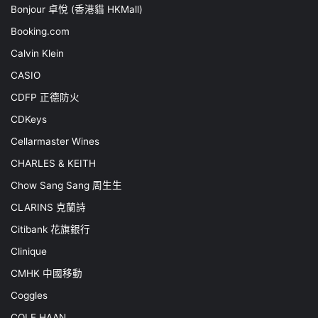
Bonjour 卓悅 (香港貓 HKMall)
Booking.com
Calvin Klein
CASIO
CDFP 正德防火
CDKeys
Cellarmaster Wines
CHARLES & KEITH
Chow Sang Sang 周生生
CLARINS 克蘭詩
Citibank 花旗銀行
Clinique
CMHK 中國移動
Coggles
COLE HAAN