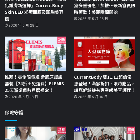
化護膚新選擇」CurrentBody
黛多重優惠！加推～最新會員限
Skin LED 光療面膜及頸胸美容
時著數！美麗瞬間開始
儀
2026 年 5 月 26 日
2026 年 5 月 28 日
推薦！英倫限量版 骨膠原護膚
CurrentBody 雙11.11超值優
套裝【24折＋免運費】ELEMIS
惠登場！滿額折扣、限時贈品，
25天聖誕倒數月曆禮盒！
讓您輕鬆擁有專業級美容護理！
2026 年 5 月 18 日
2026 年 5 月 16 日
保險守護