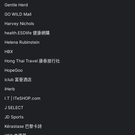
Gentle Herd
GO WILD Mall
Harvey Nichols
health.ESDlife 健康網購
Helena Rubinstein
HBX
Hong Thai Travel 康泰旅行社
HopeGoo
iclub 富薈酒店
iHerb
I.T | ITeSHOP.com
J SELECT
JD Sports
Kérastase 巴黎卡詩