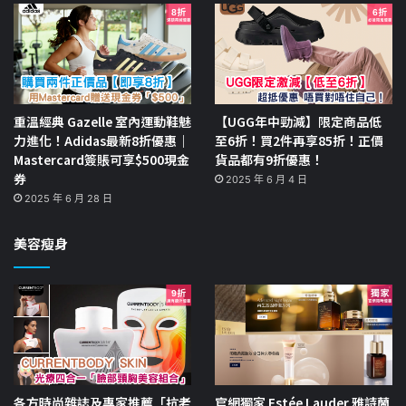
重溫經典 Gazelle 室內運動鞋魅
【UGG年中勁減】限定商品低
力進化！Adidas最新8折優惠｜
至6折！買2件再享85折！正價
Mastercard簽賬可享$500現金
貨品都有9折優惠！
券
2025 年 6 月 4 日
2025 年 6 月 28 日
美容瘦身
各方時尚雜誌及專家推薦「抗老
官網獨家 Estée Lauder 雅詩蘭