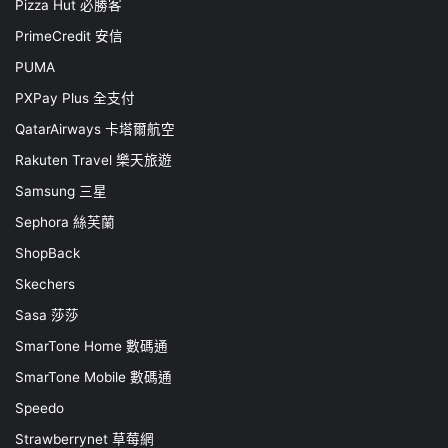
Pizza Hut 必勝客
PrimeCredit 安信
PUMA
PXPay Plus 全支付
QatarAirways 卡塔爾航空
Rakuten Travel 樂天旅遊
Samsung 三星
Sephora 絲芙蘭
ShopBack
Skechers
Sasa 莎莎
SmarTone Home 數碼通
SmarTone Mobile 數碼通
Speedo
Strawberrynet 草莓網