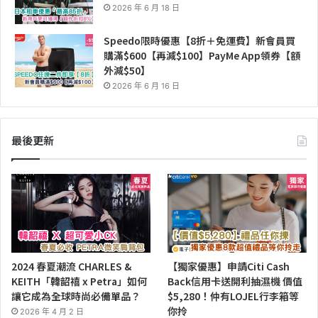
2026 年 6 月 18 日
Speedo限時優惠【8折＋免運費】新會員買
購滿$600【再減$100】PayMe App領券【額
外減$50】
2026 年 6 月 16 日
最後更新
2024 春夏潮流 CHARLES &
【獨家優惠】申請Citi Cash
KEITH「韓韶禧 x Petra」如何
Back信用卡送開利抽濕機 價值
讓它成為全球時尚必備單品？
$5,280！仲有LOJEL行李箱等
你拎
2026 年 4 月 2 日