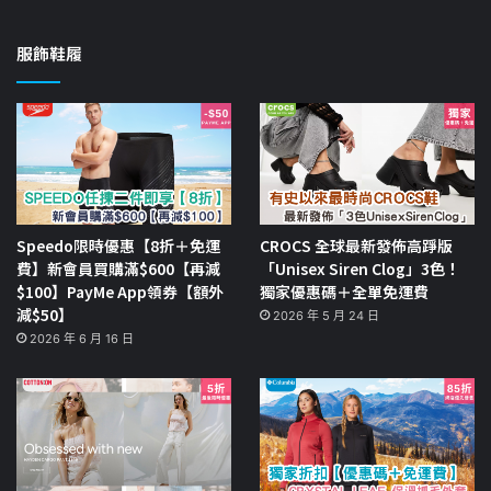
服飾鞋履
Speedo限時優惠【8折＋免運
CROCS 全球最新發佈高踭版
費】新會員買購滿$600【再減
「Unisex Siren Clog」3色！
$100】PayMe App領券【額外
獨家優惠碼＋全單免運費
減$50】
2026 年 5 月 24 日
2026 年 6 月 16 日