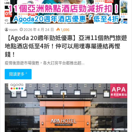
room
2026 年 4 月 24 日
1,696
【Agoda 20週年勁抵優惠】亞洲11個熱門旅遊
地點酒店低至4折！仲可以用埋專屬連結再慳
錢！
疫情後旅遊市場復甦，各大訂房平台都推出超…
閱讀更多 ”