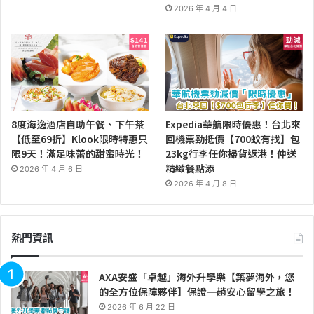
2026 年 4 月 4 日
8度海逸酒店自助午餐、下午茶
Expedia華航限時優惠！台北來
【低至69折】Klook限時特惠只
回機票勁抵價【700蚊有找】包
限9天！滿足味蕾的甜蜜時光！
23kg行李任你掃貨返港！仲送
精緻餐點添
2026 年 4 月 6 日
2026 年 4 月 8 日
熱門資訊
AXA安盛「卓越」海外升學樂【築夢海外，您
的全方位保障夥伴】保證一趟安心留學之旅！
2026 年 6 月 22 日