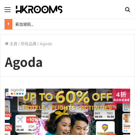
目
錄
新加坡航空【2026年全球航線大優惠】樟宜機場世界級設施帶您環遊世界！
主頁
/
所有品牌
/
Agoda
Agoda