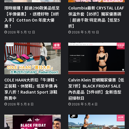
限時搶購！超過290款美品低至
Columbia最新 CRYSTAL LEAF
【半價優惠】，送禮好物【8折
保溫外套【85折】獨家優惠碼
入手】Cotton On 年度大優
｜超過千款 特定商品【低至5
惠！
折】
2026 年 5 月 12 日
2026 年 5 月 10 日
COLE HAAN大折扣「牛津鞋、
Calvin Klein 官網獨家優惠【低
正裝鞋、休閒鞋」低至半價 再
至7折】BLACK FRIDAY SALE
享八折！Radiant Sport 涼鞋
內衣產品【5件8折】全新造型
熱賣中
迎接秋日
2026 年 5 月 8 日
2026 年 5 月 4 日