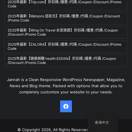
2025年最新【Trip.com】折扣碼 /優惠 /代碼 /Coupon /Discount /Promo
Code
2025年最新【Watsons 屈臣氏】折扣碼 /優惠 /代碼 /Coupon /Discount
/Promo Code
2025年最新【Wing On Travel 永安旅遊】折扣碼 /優惠 /代碼 /Coupon
/Discount /Promo Code
2025年最新【ZALORA】折扣碼 /優惠 /代碼 /Coupon /Discount /Promo
Code
2025年最新【健康網購 health.ESDlife】折扣碼 /優惠 /代碼 /Coupon
/Discount /Promo Code
Jannah is a Clean Responsive WordPress Newspaper, Magazine,
News and Blog theme. Packed with options that allow you to
completely customize your website to your needs.
Facebook
香港中文
© Copyright 2026, All Rights Reserved | Member of