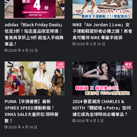
adidas「Black Friday Deals」
NIKE「Air Jordan 1 Low」女
低至3折！指定產品限定降價｜
子運動鞋愛好者必備之選！新會
會員再享折上9折 超值入手經典
員可獲得 NIKE 專屬手提袋
單品！
2026 年 4 月 16 日
2026 年 4 月 22 日
PUMA【半價優惠】最新
2024 春夏潮流 CHARLES &
SPIREX SPEED運動新寵！
KEITH「韓韶禧 x Petra」如何
XMAS SALE大量折扣 限時著
讓它成為全球時尚必備單品？
數！
2026 年 4 月 2 日
2026 年 4 月 14 日