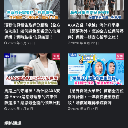
環聯信貸報告及評分服務【全方
AXA安盛「卓越」海外升學樂
位功能】如何避免影響您的信用
【築夢海外，您的全方位保障夥
評級？實時監控 信貸無憂！
伴】保證一趟安心留學之旅！
2026 年 6 月 23 日
2026 年 6 月 22 日
馬路上的守護神！為什麼AXA安
【意外保險大革新】首創全方位
盛iMotor是您最理想的汽車保
保障計劃，一年保費低至幾百
險選擇？給您最全面的保障計劃
蚊！賠償加埋傳染病保障
2025 年 7 月 8 日
2025 年 4 月 17 日
網絡通訊