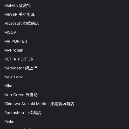
Melvita 蜜葳特
MEYER 美亞廚具
Microsoft 微軟網店
MOOV
MR PORTER
MyProtein
NET-A-PORTER
Netvigator 網上行
New Look
Nike
NutriGreen 綠養坊
Okinawa Arakaki Market 沖繩新垣商店
Parknshop 百佳網店
Pinkoi