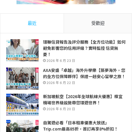
最近
受歡迎
環聯信貸報告及評分服務【全方位功能】如何
避免影響您的信用評級？實時監控 信貸無
憂！
2026 年 6 月 23 日
AXA安盛「卓越」海外升學樂【築夢海外，您
的全方位保障夥伴】保證一趟安心留學之旅！
2026 年 6 月 22 日
新加坡航空【2026年全球航線大優惠】樟宜
機場世界級設施帶您環遊世界！
2026 年 6 月 20 日
自駕遊必看「日本租車優惠大放送」
Trip.com最高85折，首訂再享8%折扣！