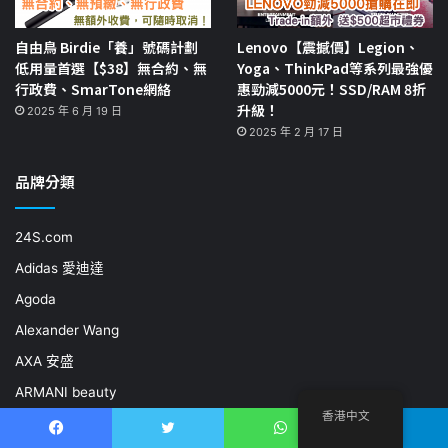
自由鳥 Birdie「養」號碼計劃
Lenovo【震撼價】Legion、
低用量首選【$38】無合約、無
Yoga、ThinkPad等系列最強優
行政費、SmarTone網絡
惠勁減5000元！SSD/RAM 8折
升級！
2025 年 6 月 19 日
2025 年 2 月 17 日
品牌分類
24S.com
Adidas 愛迪達
Agoda
Alexander Wang
AXA 安盛
ARMANI beauty
香港中文
BeaBeaCream
Facebook
推特
WhatsApp
電報