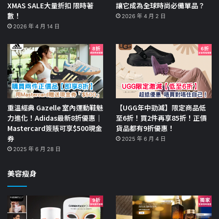
XMAS SALE大量折扣 限時著
讓它成為全球時尚必備單品？
數！
2026 年 4 月 2 日
2026 年 4 月 14 日
重溫經典 Gazelle 室內運動鞋魅
【UGG年中勁減】限定商品低
力進化！Adidas最新8折優惠｜
至6折！買2件再享85折！正價
Mastercard簽賬可享$500現金
貨品都有9折優惠！
券
2025 年 6 月 4 日
2025 年 6 月 28 日
美容瘦身