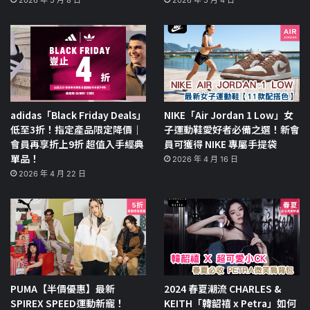
2026 年 5 月 8 日
2026 年 5 月 4 日
adidas「Black Friday Deals」
NIKE「Air Jordan 1 Low」女
低至3折！指定產品限定降價｜
子運動鞋愛好者必備之選！新會
會員再享折上9折 超值入手經典
員可獲得 NIKE 專屬手提袋
單品！
2026 年 4 月 16 日
2026 年 4 月 22 日
PUMA【半價優惠】最新
2024 春夏潮流 CHARLES &
SPIREX SPEED運動新寵！
KEITH「韓韶禧 x Petra」如何