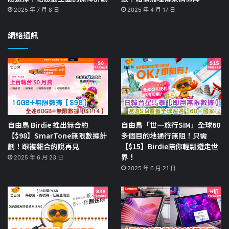
2025 年 7 月 8 日
2025 年 4 月 17 日
網絡通訊
自由鳥 Birdie 推出無合約
自由鳥「世一旅行SIM」全球60
【$98】SmarTone無限數據計
多個目的地通行無阻！只需
劃！跟複雜合約說再見
【$15】Birdie陪你輕鬆遊走世
界！
2025 年 6 月 23 日
2025 年 6 月 21 日