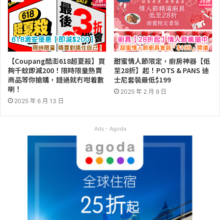
【Coupang酷澎618超夏殺】買
甜蜜情人節限定，廚房神器【低
夠千蚊即減200！限時限量熱賣
至28折】起！POTS & PANS 迪
商品等你搶購，錯過就冇咁着數
士尼套裝最低$199
喇！
2025 年 2 月 9 日
2025 年 6 月 13 日
Ads - Agoda