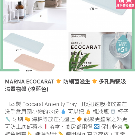
MARNA ECOCARAT
防細菌滋生
多孔陶瓷吸
濕置物盤 (淡藍色)
日本製 Ecocarat Amenity Tray 可以迅速吸收放置在
洗手盆周圍小物的水份
可以把
梘液瓶
杯子
牙刷
海棉等放在托盤上
觀感更整潔之外更
可防止底部積水
浴室、廚房都用得
保持乾爽
避免發霉
纖薄設計
使用後可直立存放，非常