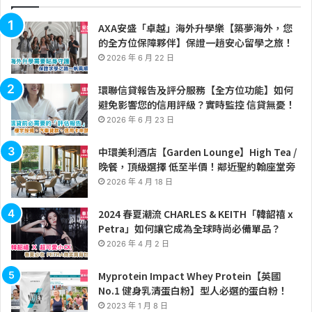
AXA安盛「卓越」海外升學樂【築夢海外，您
的全方位保障夥伴】保證一趟安心留學之旅！
2026 年 6 月 22 日
環聯信貸報告及評分服務【全方位功能】如何
避免影響您的信用評級？實時監控 信貸無憂！
2026 年 6 月 23 日
中環美利酒店【Garden Lounge】High Tea /
晚餐，頂級選擇 低至半價！鄰近聖約翰座堂旁
2026 年 4 月 18 日
2024 春夏潮流 CHARLES & KEITH「韓韶禧 x
Petra」如何讓它成為全球時尚必備單品？
2026 年 4 月 2 日
Myprotein Impact Whey Protein【英國
No.1 健身乳清蛋白粉】型人必選的蛋白粉！
2023 年 1 月 8 日