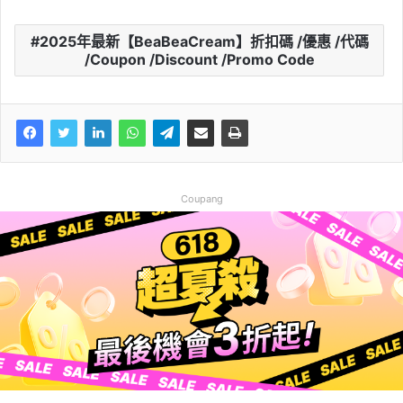
2025年最新【BeaBeaCream】折扣碼 /優惠 /代碼
/Coupon /Discount /Promo Code
Coupang