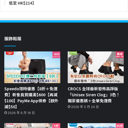
低至 HK$214】
服飾鞋履
Speedo限時優惠【8折＋免運
CROCS 全球最新發佈高踭版
費】新會員買購滿$600【再減
「Unisex Siren Clog」3色！
$100】PayMe App領券【額外
獨家優惠碼＋全單免運費
減$50】
2026 年 5 月 24 日
2026 年 6 月 16 日