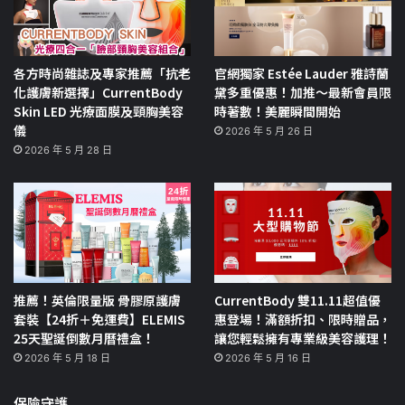
各方時尚雜誌及專家推薦「抗老
官網獨家 Estée Lauder 雅詩蘭
化護膚新選擇」CurrentBody
黛多重優惠！加推～最新會員限
Skin LED 光療面膜及頸胸美容
時著數！美麗瞬間開始
儀
2026 年 5 月 26 日
2026 年 5 月 28 日
推薦！英倫限量版 骨膠原護膚
CurrentBody 雙11.11超值優
套裝【24折＋免運費】ELEMIS
惠登場！滿額折扣、限時贈品，
25天聖誕倒數月曆禮盒！
讓您輕鬆擁有專業級美容護理！
2026 年 5 月 18 日
2026 年 5 月 16 日
保險守護