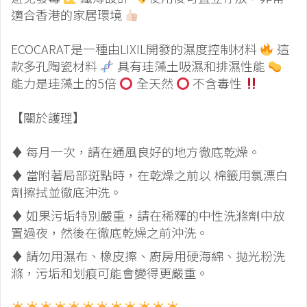
適合香港的家居環境
ECOCARAT是一種由LIXIL開發的濕度控制材料
這
款多孔陶瓷材料
具有珪藻土吸濕和排濕性能
能力是珪藻土的5倍
全天然
不含毒性
【關於護理】
♦️ 每月一次，請在通風良好的地方徹底乾燥。
♦️ 當附著局部斑點時，在乾燥之前以 棉籤用氯漂白
劑擦拭並徹底沖洗。
♦️ 如果污垢特別嚴重，請在稀釋的中性洗滌劑中放
置過夜，然後在徹底乾燥之前沖洗。
♦️ 請勿用濕布、橡皮擦、廚房用硬海綿、拋光粉洗
滌，污垢和划痕可能會變得更嚴重。