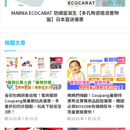
MARNA ECOCARAT 防細菌滋生【多孔陶瓷吸濕置物
盤】日本直送優惠
相關文章
省荷包媽咪看這裡！電商龍頭
媽媽們嗨翻！Coupang暑期特
Coupang推暑期玩具優惠，多
惠祭出寶寶用品超殺優惠，韓國
重折扣同步啟動，玩具下殺低至
必買BOSOMI有機棉尿布，限時
3折！
限量要搶要快！
2025 年 7 月 25 日
2025 年 7 月 25 日