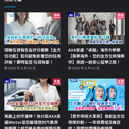
環聯信貸報告及評分服務【全方
AXA安盛「卓越」海外升學樂
位功能】如何避免影響您的信用
【築夢海外，您的全方位保障夥
評級？實時監控 信貸無憂！
伴】保證一趟安心留學之旅！
2026 年 6 月 23 日
2026 年 6 月 22 日
馬路上的守護神！為什麼AXA安
【意外保險大革新】首創全方位
盛iMotor是您最理想的汽車保
保障計劃，一年保費低至幾百
險選擇？給您最全面的保障計劃
蚊！賠償加埋傳染病保障