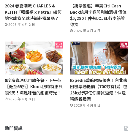
2024 春夏潮流 CHARLES &
【獨家優惠】申請Citi Cash
KEITH「韓韶禧 x Petra」如何
Back信用卡送開利抽濕機 價值
讓它成為全球時尚必備單品？
$5,280！仲有LOJEL行李箱等
你拎
2026 年 4 月 2 日
2026 年 4 月 4 日
8度海逸酒店自助午餐、下午茶
Expedia華航限時優惠！台北來
【低至69折】Klook限時特惠只
回機票勁抵價【700蚊有找】包
限9天！滿足味蕾的甜蜜時光！
23kg行李任你掃貨返港！仲送
精緻餐點添
2026 年 4 月 6 日
2026 年 4 月 8 日
熱門資訊