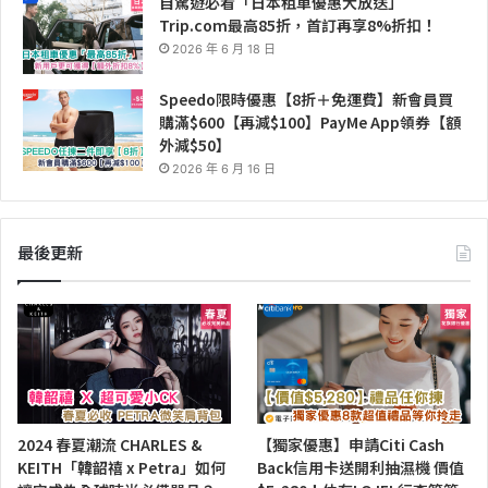
自駕遊必看「日本租車優惠大放送」
Trip.com最高85折，首訂再享8%折扣！
2026 年 6 月 18 日
Speedo限時優惠【8折＋免運費】新會員買
購滿$600【再減$100】PayMe App領券【額
外減$50】
2026 年 6 月 16 日
最後更新
2024 春夏潮流 CHARLES &
【獨家優惠】申請Citi Cash
KEITH「韓韶禧 x Petra」如何
Back信用卡送開利抽濕機 價值