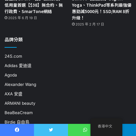
低用量首選【$38】無合約、無
Yoga、ThinkPad等系列最強優
行政費、SmarTone網絡
惠勁減5000元！SSD/RAM 8折
升級！
2025 年 6 月 19 日
2025 年 2 月 17 日
品牌分類
24S.com
Adidas 愛迪達
Agoda
Alexander Wang
AXA 安盛
ARMANI beauty
BeaBeaCream
Birdie 自由鳥
香港中文
Blue (香港網上人壽保險公司)
Facebook
推特
WhatsApp
電報