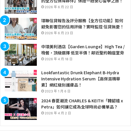
的全方位保障夥伴】保證一趟安心留學之旅！
2026 年 6 月 22 日
環聯信貸報告及評分服務【全方位功能】如何
避免影響您的信用評級？實時監控 信貸無憂！
2026 年 6 月 23 日
中環美利酒店【Garden Lounge】High Tea /
晚餐，頂級選擇 低至半價！鄰近聖約翰座堂旁
2026 年 4 月 18 日
Lookfantastic Drunk Elephant B-Hydra
Intensive Hydration Serum【高保濕精華
素】網紅級別護膚品！
2023 年 1 月 6 日
2024 春夏潮流 CHARLES & KEITH「韓韶禧 x
Petra」如何讓它成為全球時尚必備單品？
2026 年 4 月 2 日