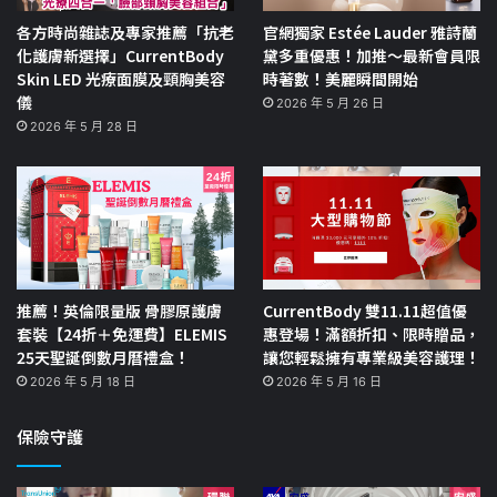
各方時尚雜誌及專家推薦「抗老
官網獨家 Estée Lauder 雅詩蘭
化護膚新選擇」CurrentBody
黛多重優惠！加推～最新會員限
Skin LED 光療面膜及頸胸美容
時著數！美麗瞬間開始
儀
2026 年 5 月 26 日
2026 年 5 月 28 日
推薦！英倫限量版 骨膠原護膚
CurrentBody 雙11.11超值優
套裝【24折＋免運費】ELEMIS
惠登場！滿額折扣、限時贈品，
25天聖誕倒數月曆禮盒！
讓您輕鬆擁有專業級美容護理！
2026 年 5 月 18 日
2026 年 5 月 16 日
保險守護