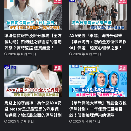
環聯信貸報告及評分服務【全方
AXA安盛「卓越」海外升學樂
位功能】如何避免影響您的信用
【築夢海外，您的全方位保障夥
評級？實時監控 信貸無憂！
伴】保證一趟安心留學之旅！
2026 年 6 月 23 日
2026 年 6 月 22 日
馬路上的守護神！為什麼AXA安
【意外保險大革新】首創全方位
盛iMotor是您最理想的汽車保
保障計劃，一年保費低至幾百
險選擇？給您最全面的保障計劃
蚊！賠償加埋傳染病保障
2025 年 7 月 8 日
2025 年 4 月 17 日