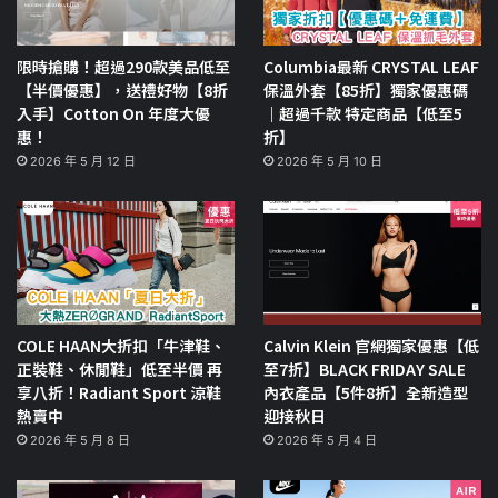
限時搶購！超過290款美品低至
Columbia最新 CRYSTAL LEAF
【半價優惠】，送禮好物【8折
保溫外套【85折】獨家優惠碼
入手】Cotton On 年度大優
｜超過千款 特定商品【低至5
惠！
折】
2026 年 5 月 12 日
2026 年 5 月 10 日
COLE HAAN大折扣「牛津鞋、
Calvin Klein 官網獨家優惠【低
正裝鞋、休閒鞋」低至半價 再
至7折】BLACK FRIDAY SALE
享八折！Radiant Sport 涼鞋
內衣產品【5件8折】全新造型
熱賣中
迎接秋日
2026 年 5 月 8 日
2026 年 5 月 4 日