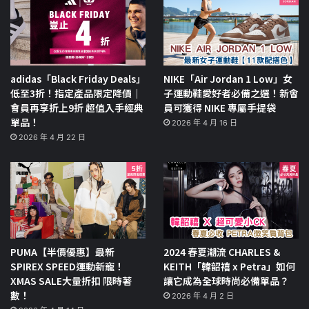
adidas「Black Friday Deals」
NIKE「Air Jordan 1 Low」女
低至3折！指定產品限定降價｜
子運動鞋愛好者必備之選！新會
會員再享折上9折 超值入手經典
員可獲得 NIKE 專屬手提袋
單品！
2026 年 4 月 16 日
2026 年 4 月 22 日
PUMA【半價優惠】最新
2024 春夏潮流 CHARLES &
SPIREX SPEED運動新寵！
KEITH「韓韶禧 x Petra」如何
XMAS SALE大量折扣 限時著
讓它成為全球時尚必備單品？
數！
2026 年 4 月 2 日