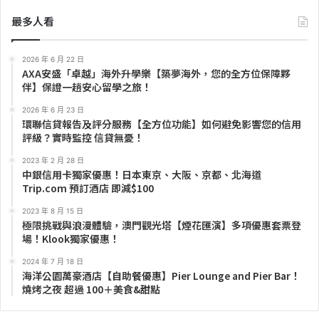
最多人看
2026 年 6 月 22 日
AXA安盛「卓越」海外升學樂【築夢海外，您的全方位保障夥
伴】保證一趟安心留學之旅！
2026 年 6 月 23 日
環聯信貸報告及評分服務【全方位功能】如何避免影響您的信用
評級？實時監控 信貸無憂！
2023 年 2 月 28 日
中銀信用卡獨家優惠！日本東京、大阪、京都、北海道
Trip.com 預訂酒店 即減$100
2023 年 8 月 15 日
極限挑戰與浪漫體驗，澳門觀光塔【煙花匯演】多項優惠套票登
場！Klook獨家優惠！
2024 年 7 月 18 日
海洋公園萬豪酒店【自助餐優惠】Pier Lounge and Pier Bar！
燒烤之夜 超過 100＋美食&甜點