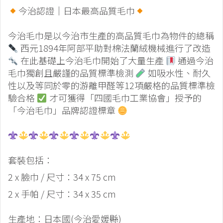
今治認證｜日本最高品質毛巾
今治毛巾是以今治市生產的高品質毛巾為物件的總稱
西元1894年阿部平助對棉法蘭絨機械進行了改造
在此基礎上今治毛巾開始了大量生產
通過今治
毛巾獨創且嚴謹的品質標準檢測
如吸水性、耐久
性以及等同於零的游離甲醛等12項嚴格的品質標準檢
驗合格
才可獲得「四國毛巾工業協會」授予的
「今治毛巾」品牌認證標章
套裝包括：
2 x 臉巾 / 尺寸：34 x 75 cm
2 x 手帕 / 尺寸：34 x 35 cm
生產地：日本國(今治愛媛縣)