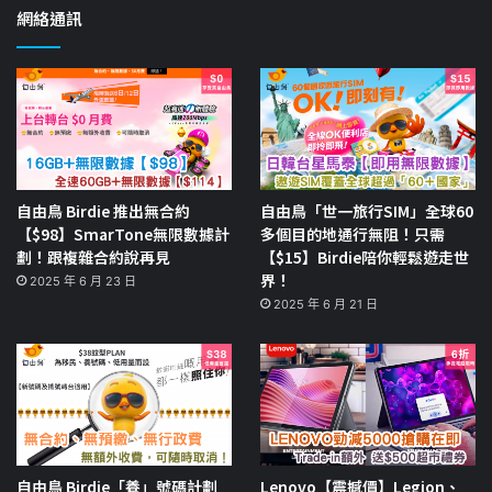
網絡通訊
自由鳥 Birdie 推出無合約
自由鳥「世一旅行SIM」全球60
【$98】SmarTone無限數據計
多個目的地通行無阻！只需
劃！跟複雜合約說再見
【$15】Birdie陪你輕鬆遊走世
界！
2025 年 6 月 23 日
2025 年 6 月 21 日
自由鳥 Birdie「養」號碼計劃
Lenovo【震撼價】Legion、