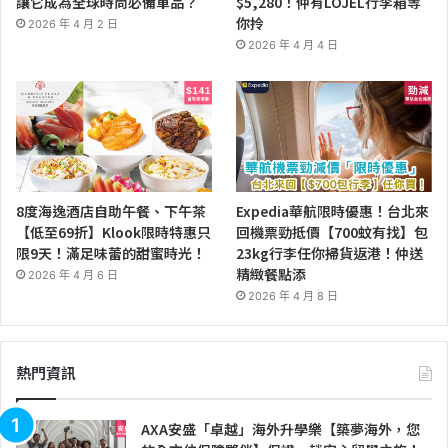
讓它成為全球時尚必備單品？
$5,280！仲有LOJEL行李箱等
你拎
2026 年 4 月 2 日
2026 年 4 月 4 日
8度海逸酒店自助午餐、下午茶
Expedia華航限時優惠！台北來
【低至69折】Klook限時特惠只
回機票勁抵價【700蚊有找】包
限9天！滿足味蕾的甜蜜時光！
23kg行李任你掃貨返港！仲送
精緻餐點添
2026 年 4 月 6 日
2026 年 4 月 8 日
熱門資訊
AXA安盛「卓越」海外升學樂【築夢海外，您