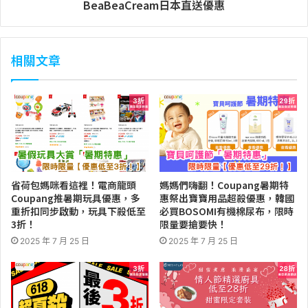
BeaBeaCream日本直送優惠
相關文章
省荷包媽咪看這裡！電商龍頭
媽媽們嗨翻！Coupang暑期特
Coupang推暑期玩具優惠，多
惠祭出寶寶用品超殺優惠，韓國
重折扣同步啟動，玩具下殺低至
必買BOSOMI有機棉尿布，限時
3折！
限量要搶要快！
2025 年 7 月 25 日
2025 年 7 月 25 日