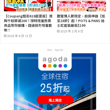
【Coupang酷澎618超夏殺】買
甜蜜情人節限定，廚房神器【低
夠千蚊即減200！限時限量熱賣
至28折】起！POTS & PANS 迪
商品等你搶購，錯過就冇咁着數
士尼套裝最低$199
喇！
2025 年 2 月 9 日
2025 年 6 月 13 日
Ads - Agoda