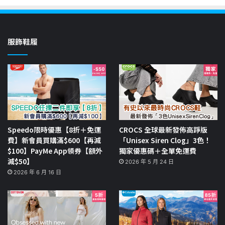
服飾鞋履
Speedo限時優惠【8折＋免運
CROCS 全球最新發佈高踭版
費】新會員買購滿$600【再減
「Unisex Siren Clog」3色！
$100】PayMe App領券【額外
獨家優惠碼＋全單免運費
減$50】
2026 年 5 月 24 日
2026 年 6 月 16 日