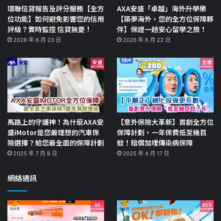
環聯信貸報告及評分服務【全方
AXA安盛「卓越」海外升學樂
位功能】如何避免影響您的信用
【築夢海外，您的全方位保障夥
評級？實時監控 信貸無憂！
伴】保證一趟安心留學之旅！
2026 年 6 月 23 日
2026 年 6 月 22 日
馬路上的守護神！為什麼AXA安
【意外保險大革新】首創全方位
盛iMotor是您最理想的汽車保
保障計劃，一年保費低至幾百
險選擇？給您最全面的保障計劃
蚊！賠償加埋傳染病保障
2025 年 7 月 8 日
2025 年 4 月 17 日
網絡通訊