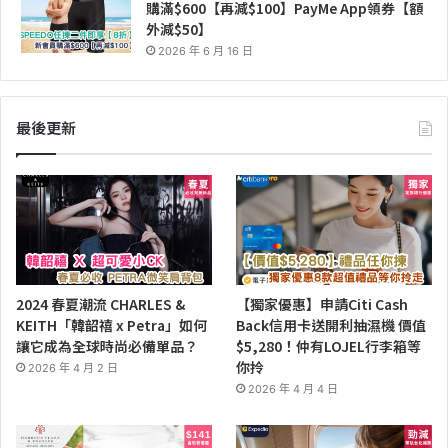
購滿$600【再減$100】PayMe App領券【額
外減$50】
2026 年 6 月 16 日
最後更新
2024 春夏潮流 CHARLES &
【獨家優惠】申請Citi Cash
KEITH「韓韶禧 x Petra」如何
Back信用卡送開利抽濕機 價值
讓它成為全球時尚必備單品？
$5,280！仲有LOJEL行李箱等
你拎
2026 年 4 月 2 日
2026 年 4 月 4 日