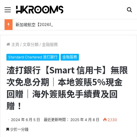
目
搜
錄
尋
新加坡航空【2026年全球航線大優惠】樟宜機場世界級設施帶您環遊世界！
主頁
/
文章分類
/
金融服務
Standard Chartered 渣打銀行
金融服務
渣打銀行【Smart 信用卡】無限
次免息分期｜本地簽賬5%現金
回贈｜海外簽賬免手續費及回
贈！
2024 年 6 月 5 日
最近更新時間： 2025 年 4 月 8 日
2,130
少於一分鐘