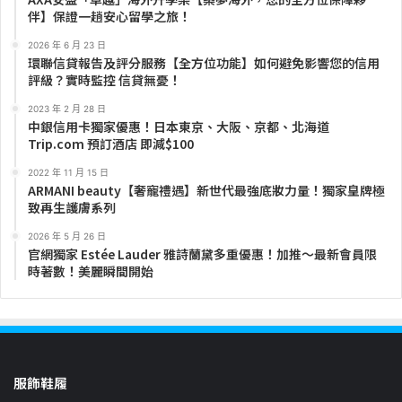
伴】保證一趟安心留學之旅！
2026 年 6 月 23 日
環聯信貸報告及評分服務【全方位功能】如何避免影響您的信用
評級？實時監控 信貸無憂！
2023 年 2 月 28 日
中銀信用卡獨家優惠！日本東京、大阪、京都、北海道
Trip.com 預訂酒店 即減$100
2022 年 11 月 15 日
ARMANI beauty【奢寵禮遇】新世代最強底妝力量！獨家皇牌極
致再生護膚系列
2026 年 5 月 26 日
官網獨家 Estée Lauder 雅詩蘭黛多重優惠！加推～最新會員限
時著數！美麗瞬間開始
服飾鞋履