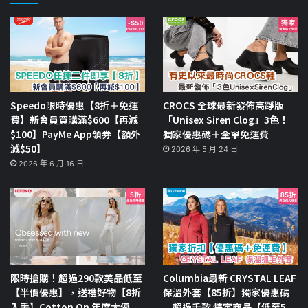
Speedo限時優惠【8折＋免運
CROCS 全球最新發佈高踭版
費】新會員買購滿$600【再減
「Unisex Siren Clog」3色！
$100】PayMe App領券【額外
獨家優惠碼＋全單免運費
減$50】
2026 年 5 月 24 日
2026 年 6 月 16 日
限時搶購！超過290款美品低至
Columbia最新 CRYSTAL LEAF
【半價優惠】，送禮好物【8折
保溫外套【85折】獨家優惠碼
入手】Cotton On 年度大優
｜超過千款 特定商品【低至5