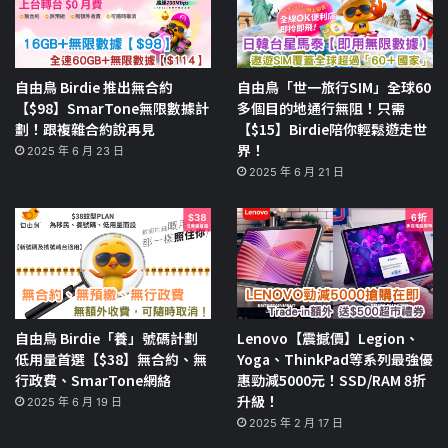
自由鳥 Birdie 推出無合約
自由鳥「世一旅行SIM」全球60
【$98】SmarTone無限數據計
多個目的地通行無阻！只需
劃！跟複雜合約說再見
【$15】Birdie陪你輕鬆遊走世
界！
2025 年 6 月 23 日
2025 年 6 月 21 日
自由鳥 Birdie「養」號碼計劃
Lenovo【震撼價】Legion、
低用量首選【$38】無合約、無
Yoga、ThinkPad等系列最強優
行政費、SmarTone網絡
惠勁減5000元！SSD/RAM 8折
升級！
2025 年 6 月 19 日
2025 年 2 月 17 日