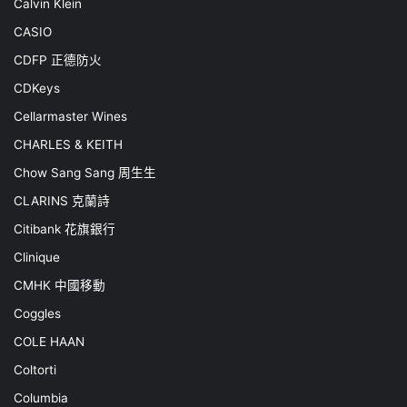
Calvin Klein
CASIO
CDFP 正德防火
CDKeys
Cellarmaster Wines
CHARLES & KEITH
Chow Sang Sang 周生生
CLARINS 克蘭詩
Citibank 花旗銀行
Clinique
CMHK 中國移動
Coggles
COLE HAAN
Coltorti
Columbia