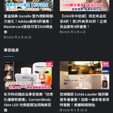
重溫經典 Gazelle 室內運動鞋魅
【UGG年中勁減】限定商品低
力進化！Adidas最新8折優惠｜
至6折！買2件再享85折！正價
Mastercard簽賬可享$500現金
貨品都有9折優惠！
券
2025 年 6 月 4 日
2025 年 6 月 28 日
美容瘦身
各方時尚雜誌及專家推薦「抗老
官網獨家 Estée Lauder 雅詩蘭
化護膚新選擇」CurrentBody
黛多重優惠！加推～最新會員限
Skin LED 光療面膜及頸胸美容
時著數！美麗瞬間開始
儀
2026 年 5 月 26 日