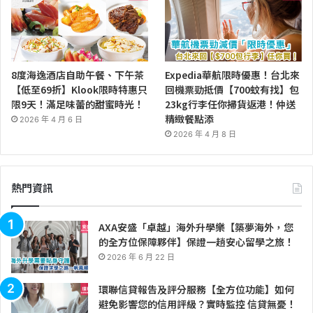
8度海逸酒店自助午餐、下午茶
Expedia華航限時優惠！台北來
【低至69折】Klook限時特惠只
回機票勁抵價【700蚊有找】包
限9天！滿足味蕾的甜蜜時光！
23kg行李任你掃貨返港！仲送
精緻餐點添
2026 年 4 月 6 日
2026 年 4 月 8 日
熱門資訊
AXA安盛「卓越」海外升學樂【築夢海外，您
的全方位保障夥伴】保證一趟安心留學之旅！
2026 年 6 月 22 日
環聯信貸報告及評分服務【全方位功能】如何
避免影響您的信用評級？實時監控 信貸無憂！