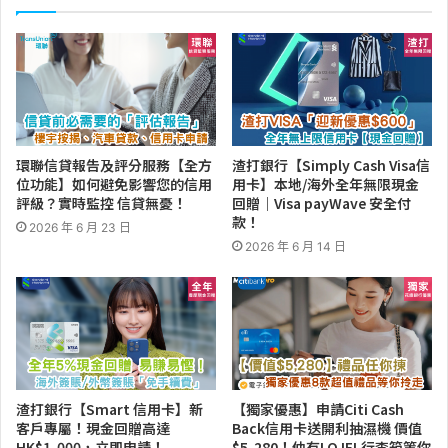
環聯信貸報告及評分服務【全方
渣打銀行【Simply Cash Visa信
位功能】如何避免影響您的信用
用卡】本地/海外全年無限現金
評級？實時監控 信貸無憂！
回贈｜Visa payWave 安全付
款！
2026 年 6 月 23 日
2026 年 6 月 14 日
渣打銀行【Smart 信用卡】新
【獨家優惠】申請Citi Cash
客戶專屬！現金回贈高達
Back信用卡送開利抽濕機 價值
HK$1,000，立即申請！
$5,280！仲有LOJEL行李箱等你