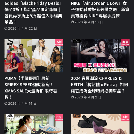
adidas「Black Friday Deals」
NIKE「Air Jordan 1 Low」女
低至3折！指定產品限定降價｜
子運動鞋愛好者必備之選！新會
會員再享折上9折 超值入手經典
員可獲得 NIKE 專屬手提袋
單品！
2026 年 4 月 16 日
2026 年 4 月 22 日
PUMA【半價優惠】最新
2024 春夏潮流 CHARLES &
SPIREX SPEED運動新寵！
KEITH「韓韶禧 x Petra」如何
XMAS SALE大量折扣 限時著
讓它成為全球時尚必備單品？
數！
2026 年 4 月 2 日
2026 年 4 月 14 日