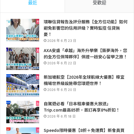
最近
受歡迎
環聯信貸報告及評分服務【全方位功能】如何
避免影響您的信用評級？實時監控 信貸無
憂！
2026 年 6 月 23 日
AXA安盛「卓越」海外升學樂【築夢海外，您
的全方位保障夥伴】保證一趟安心留學之旅！
2026 年 6 月 22 日
新加坡航空【2026年全球航線大優惠】樟宜
機場世界級設施帶您環遊世界！
2026 年 6 月 20 日
自駕遊必看「日本租車優惠大放送」
Trip.com最高85折，首訂再享8%折扣！
2026 年 6 月 18 日
Speedo限時優惠【8折＋免運費】新會員買