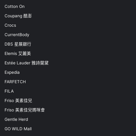
Cotton On
Coupang 酷澎
Crocs
CurrentBody
DBS 星展銀行
Elemis 艾麗美
Estée Lauder 雅詩蘭黛
Expedia
FARFETCH
FILA
Friso 美素佳兒
Friso 美素佳兒媽咪會
Gentle Herd
GO WILD Mall