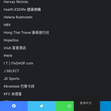
Harvey Nichols
health.ESDlife 健康網購
Helena Rubinstein
HBX
Hong Thai Travel 康泰旅行社
HopeGoo
iclub 富薈酒店
iHerb
I.T | ITeSHOP.com
J SELECT
JD Sports
Kérastase 巴黎卡詩
KFC 肯德基
KKday
香港中文
Klook
Facebook
推特
WhatsApp
電報