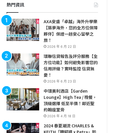
熱門資訊
AXA安盛「卓越」海外升學樂
【築夢海外，您的全方位保障
夥伴】保證一趟安心留學之
旅！
2026 年 6 月 22 日
環聯信貸報告及評分服務【全
方位功能】如何避免影響您的
信用評級？實時監控 信貸無
憂！
2026 年 6 月 23 日
中環美利酒店【Garden
Lounge】High Tea / 晚餐，
頂級選擇 低至半價！鄰近聖
約翰座堂旁
2026 年 4 月 18 日
2024 春夏潮流 CHARLES &
KEITH「韓韶禧 x Petra」如