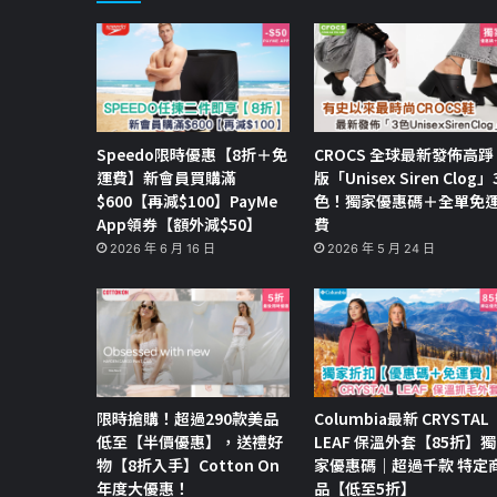
Speedo限時優惠【8折＋免
CROCS 全球最新發佈高踭
運費】新會員買購滿
版「Unisex Siren Clog」
$600【再減$100】PayMe
色！獨家優惠碼＋全單免
App領券【額外減$50】
費
2026 年 6 月 16 日
2026 年 5 月 24 日
限時搶購！超過290款美品
Columbia最新 CRYSTAL
低至【半價優惠】，送禮好
LEAF 保溫外套【85折】獨
物【8折入手】Cotton On
家優惠碼｜超過千款 特定
年度大優惠！
品【低至5折】