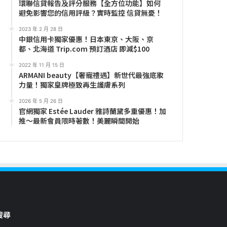
環聯信貸報告及評分服務【全方位功能】如何
避免影響您的信用評級？實時監控 信貸無憂！
2023 年 2 月 28 日
中銀信用卡獨家優惠！日本東京、大阪、京
都、北海道 Trip.com 預訂酒店 即減$100
2022 年 11 月 15 日
ARMANI beauty【奢寵禮遇】新世代最強底妝
力量！獨家皇牌極致再生護膚系列
2026 年 5 月 26 日
官網獨家 Estée Lauder 雅詩蘭黛多重優惠！加
推～最新會員限時著數！美麗瞬間開始
搜尋