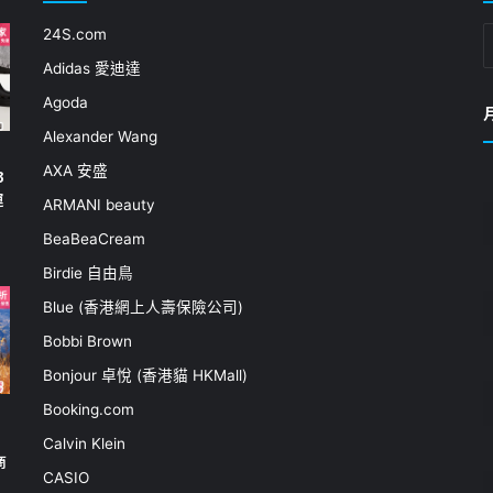
24S.com
Adidas 愛迪達
Agoda
Alexander Wang
AXA 安盛
3
運
ARMANI beauty
BeaBeaCream
Birdie 自由鳥
Blue (香港網上人壽保險公司)
Bobbi Brown
Bonjour 卓悅 (香港貓 HKMall)
Booking.com
Calvin Klein
商
CASIO