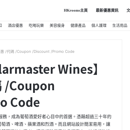
HKrooms主頁
最新優惠資訊
扣
酒店優惠
吃喝玩樂
美容瘦身
健康產品
個人護理
生活用品
/代碼 /Coupon /Discount /Promo Code
armaster Wines】
/Coupon
mo Code
選擇和專業服務，成為葡萄酒愛好者心目中的首選。憑藉超過三十年的
葡萄酒、啤酒、蘋果酒和烈酒。而且網站設計簡潔易用，讓