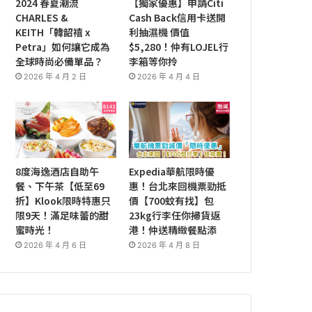
2024 春夏潮流
【獨家優惠】申請Citi
CHARLES &
Cash Back信用卡送開
KEITH「韓韶禧 x
利抽濕機 價值
Petra」如何讓它成為
$5,280！仲有LOJEL行
全球時尚必備單品？
李箱等你拎
2026 年 4 月 2 日
2026 年 4 月 4 日
8度海逸酒店自助午
Expedia華航限時優
餐、下午茶【低至69
惠！台北來回機票勁抵
折】Klook限時特惠只
價【700蚊有找】包
限9天！滿足味蕾的甜
23kg行李任你掃貨返
蜜時光！
港！仲送精緻餐點添
2026 年 4 月 6 日
2026 年 4 月 8 日