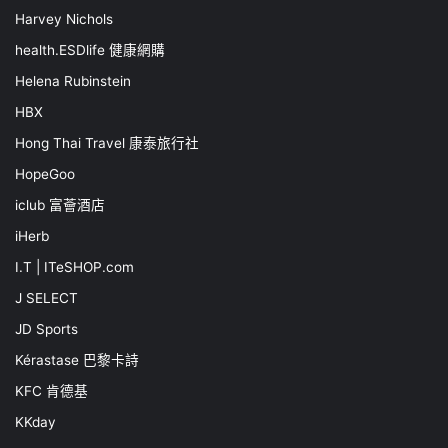
Harvey Nichols
health.ESDlife 健康網購
Helena Rubinstein
HBX
Hong Thai Travel 康泰旅行社
HopeGoo
iclub 富薈酒店
iHerb
I.T | ITeSHOP.com
J SELECT
JD Sports
Kérastase 巴黎卡詩
KFC 肯德基
KKday