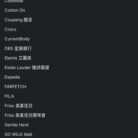
Columbia
Cotton On
Coupang 酷澎
Crocs
CurrentBody
DBS 星展銀行
Elemis 艾麗美
Estée Lauder 雅詩蘭黛
Expedia
FARFETCH
FILA
Friso 美素佳兒
Friso 美素佳兒媽咪會
Gentle Herd
GO WILD Mall