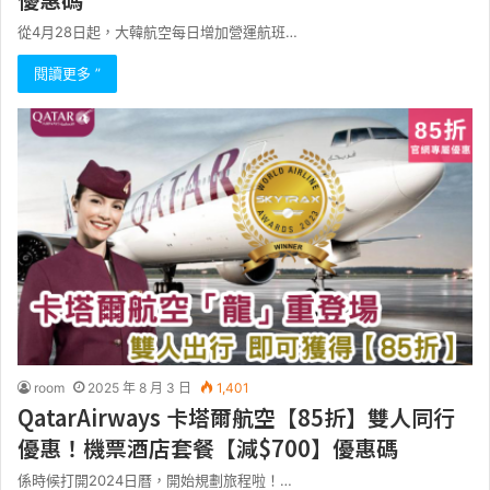
從4月28日起，大韓航空每日增加營運航班…
閱讀更多 ”
room
2025 年 8 月 3 日
1,401
QatarAirways 卡塔爾航空【85折】雙人同行
優惠！機票酒店套餐【減$700】優惠碼
係時候打開2024日曆，開始規劃旅程啦！…