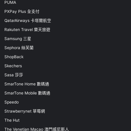
PUMA
PXPay Plus 全支付
QatarAirways 卡塔爾航空
Rakuten Travel 樂天旅遊
Samsung 三星
Sephora 絲芙蘭
ShopBack
Skechers
Sasa 莎莎
SmarTone Home 數碼通
SmarTone Mobile 數碼通
Speedo
Strawberrynet 草莓網
The Hut
The Venetian Macao 澳門威尼斯人