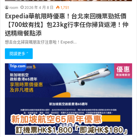
room
2026 年 4 月 8 日
1,751
Expedia華航限時優惠！台北來回機票勁抵價
【700蚊有找】包23kg行李任你掃貨返港！仲
送精緻餐點添
想去台北掃貨嘅朋友仔注意啦！Expedi…
閱讀更多 ”