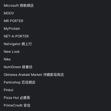
Microsoft 微軟網店
MOOV
MR PORTER
MyProtein
NET-A-PORTER
Netvigator 網上行
New Look
Nike
NutriGreen 綠養坊
Okinawa Arakaki Market 沖繩新垣商店
Parknshop 百佳網店
Pinkoi
Pizza Hut 必勝客
PrimeCredit 安信