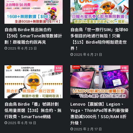
自由鳥 Birdie 推出無合約
自由鳥「世一旅行SIM」全球60
【$98】SmarTone無限數據計
多個目的地通行無阻！只需
劃！跟複雜合約說再見
【$15】Birdie陪你輕鬆遊走世
界！
2025 年 6 月 23 日
2025 年 6 月 21 日
自由鳥 Birdie「養」號碼計劃
Lenovo【震撼價】Legion、
低用量首選【$38】無合約、無
Yoga、ThinkPad等系列最強優
行政費、SmarTone網絡
惠勁減5000元！SSD/RAM 8折
升級！
2025 年 6 月 19 日
2025 年 2 月 17 日