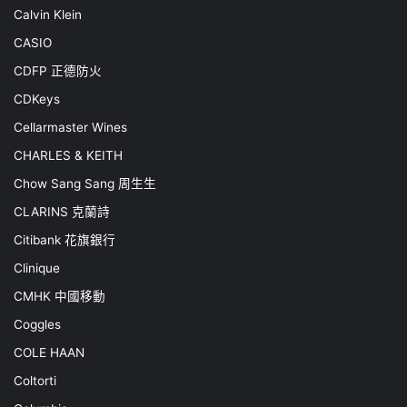
Calvin Klein
CASIO
CDFP 正德防火
CDKeys
Cellarmaster Wines
CHARLES & KEITH
Chow Sang Sang 周生生
CLARINS 克蘭詩
Citibank 花旗銀行
Clinique
CMHK 中國移動
Coggles
COLE HAAN
Coltorti