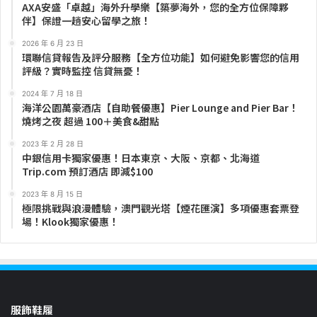
AXA安盛「卓越」海外升學樂【築夢海外，您的全方位保障夥
伴】保證一趟安心留學之旅！
2026 年 6 月 23 日
環聯信貸報告及評分服務【全方位功能】如何避免影響您的信用
評級？實時監控 信貸無憂！
2024 年 7 月 18 日
海洋公園萬豪酒店【自助餐優惠】Pier Lounge and Pier Bar！
燒烤之夜 超過 100＋美食&甜點
2023 年 2 月 28 日
中銀信用卡獨家優惠！日本東京、大阪、京都、北海道
Trip.com 預訂酒店 即減$100
2023 年 8 月 15 日
極限挑戰與浪漫體驗，澳門觀光塔【煙花匯演】多項優惠套票登
場！Klook獨家優惠！
服飾鞋履