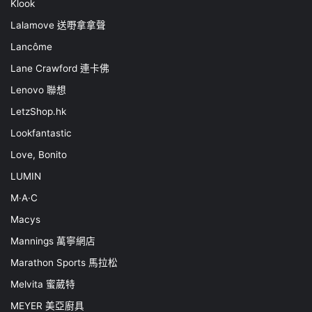
Klook
Lalamove 送嘢拿拿聲
Lancôme
Lane Crawford 連卡佛
Lenovo 聯想
LetzShop.hk
Lookfantastic
Love, Bonito
LUMIN
M·A·C
Macys
Mannings 萬寧網店
Marathon Sports 馬拉松
Melvita 蜜葳特
MEYER 美亞廚具