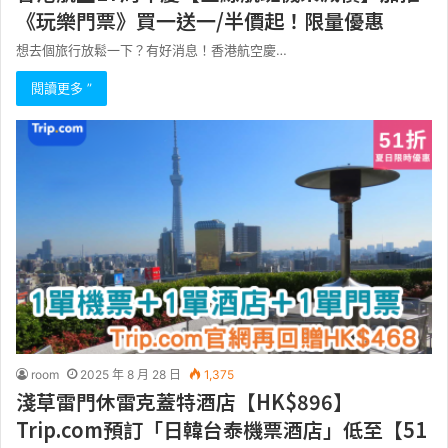
《玩樂門票》買一送一/半價起！限量優惠
想去個旅行放鬆一下？有好消息！香港航空慶…
閱讀更多 ”
room
2025 年 8 月 28 日
1,375
淺草雷門休雷克蓋特酒店【HK$896】
Trip.com預訂「日韓台泰機票酒店」低至【51