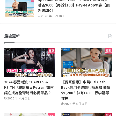
購滿$600【再減$100】PayMe App領券【額
外減$50】
2026 年 6 月 16 日
最後更新
2024 春夏潮流 CHARLES &
【獨家優惠】申請Citi Cash
KEITH「韓韶禧 x Petra」如何
Back信用卡送開利抽濕機 價值
讓它成為全球時尚必備單品？
$5,280！仲有LOJEL行李箱等
你拎
2026 年 4 月 2 日
2026 年 4 月 4 日