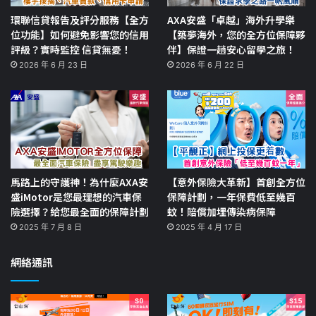
環聯信貸報告及評分服務【全方
AXA安盛「卓越」海外升學樂
位功能】如何避免影響您的信用
【築夢海外，您的全方位保障夥
評級？實時監控 信貸無憂！
伴】保證一趟安心留學之旅！
2026 年 6 月 23 日
2026 年 6 月 22 日
馬路上的守護神！為什麼AXA安
【意外保險大革新】首創全方位
盛iMotor是您最理想的汽車保
保障計劃，一年保費低至幾百
險選擇？給您最全面的保障計劃
蚊！賠償加埋傳染病保障
2025 年 7 月 8 日
2025 年 4 月 17 日
網絡通訊