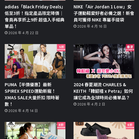
adidas「Black Friday Deals」
NIKE「Air Jordan 1 Low」女
低至3折！指定產品限定降價｜
子運動鞋愛好者必備之選！新會
會員再享折上9折 超值入手經典
員可獲得 NIKE 專屬手提袋
單品！
2026 年 4 月 16 日
2026 年 4 月 22 日
PUMA【半價優惠】最新
2024 春夏潮流 CHARLES &
SPIREX SPEED運動新寵！
KEITH「韓韶禧 x Petra」如何
XMAS SALE大量折扣 限時著
讓它成為全球時尚必備單品？
數！
2026 年 4 月 2 日
2026 年 4 月 14 日