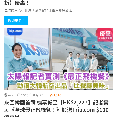
折】優惠！
位於東京的小寶藏「淺草雷門休雷克蓋特酒店…
閱讀更多 ”
room
2025 年 8 月 24 日
1,316
來回韓國首爾 機票低至【HK$2,227】記者實
測《全球最正飛機餐！》加送Trip.com $100
優惠碼