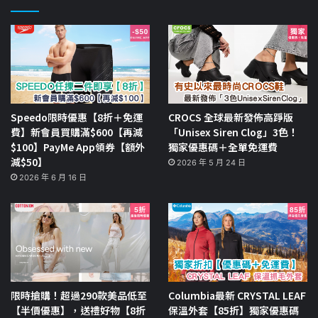
Speedo限時優惠【8折＋免運
CROCS 全球最新發佈高踭版
費】新會員買購滿$600【再減
「Unisex Siren Clog」3色！
$100】PayMe App領券【額外
獨家優惠碼＋全單免運費
減$50】
2026 年 5 月 24 日
2026 年 6 月 16 日
限時搶購！超過290款美品低至
Columbia最新 CRYSTAL LEAF
【半價優惠】，送禮好物【8折
保溫外套【85折】獨家優惠碼