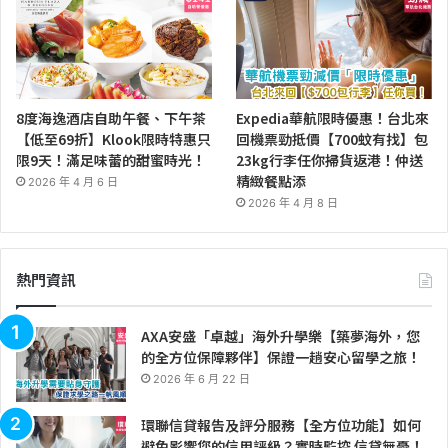
8度海逸酒店自助午餐、下午茶
Expedia華航限時優惠！台北來
【低至69折】Klook限時特惠只
回機票勁抵價【700蚊有找】包
限9天！滿足味蕾的甜蜜時光！
23kg行李任你掃貨返港！仲送
精緻餐點添
2026 年 4 月 6 日
2026 年 4 月 8 日
熱門資訊
AXA安盛「卓越」海外升學樂【築夢海外，您
的全方位保障夥伴】保證一趟安心留學之旅！
2026 年 6 月 22 日
環聯信貸報告及評分服務【全方位功能】如何
避免影響您的信用評級？實時監控 信貸無憂！