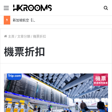
目
錄
新加坡航空【2026年全球航線大優惠】樟宜機場世界級設施帶您環遊世界！
主頁
/
文章分類
/
機票折扣
機票折扣