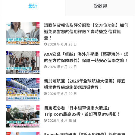
最近
受歡迎
環聯信貸報告及評分服務【全方位功能】如何
避免影響您的信用評級？實時監控 信貸無
憂！
2026 年 6 月 23 日
AXA安盛「卓越」海外升學樂【築夢海外，您
的全方位保障夥伴】保證一趟安心留學之旅！
2026 年 6 月 22 日
新加坡航空【2026年全球航線大優惠】樟宜
機場世界級設施帶您環遊世界！
2026 年 6 月 20 日
自駕遊必看「日本租車優惠大放送」
Trip.com最高85折，首訂再享8%折扣！
2026 年 6 月 18 日
Speedo限時優惠【8折＋免運費】新會員買