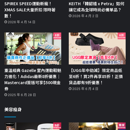
SPIREX SPEED運動新寵！
KEITH「韓韶禧 x Petra」如何
XMAS SALE大量折扣 限時著
讓它成為全球時尚必備單品？
數！
2026 年 4 月 2 日
2026 年 4 月 14 日
重溫經典 Gazelle 室內運動鞋魅
【UGG年中勁減】限定商品低
力進化！Adidas最新8折優惠｜
至6折！買2件再享85折！正價
Mastercard簽賬可享$500現金
貨品都有9折優惠！
券
2025 年 6 月 4 日
2025 年 6 月 28 日
美容瘦身