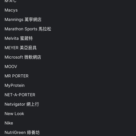
M·A·C
Macys
Mannings 萬寧網店
Marathon Sports 馬拉松
Melvita 蜜葳特
MEYER 美亞廚具
Microsoft 微軟網店
MOOV
MR PORTER
MyProtein
NET-A-PORTER
Netvigator 網上行
New Look
Nike
NutriGreen 綠養坊