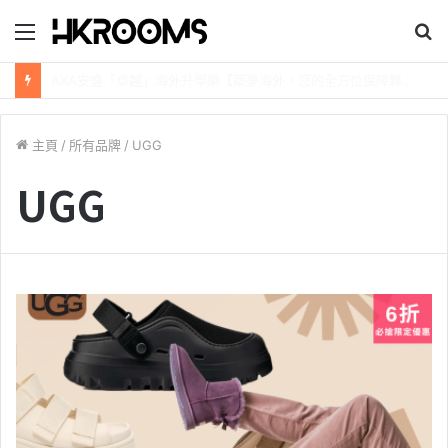
目
錄
新加坡航空【2026年全球航線大優惠】樟宜機場世界級設施帶您環遊世界！
主頁
/
所有品牌
/
UGG
UGG