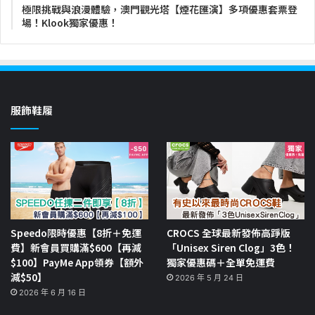
極限挑戰與浪漫體驗，澳門觀光塔【煙花匯演】多項優惠套票登
場！Klook獨家優惠！
服飾鞋履
Speedo限時優惠【8折＋免運
CROCS 全球最新發佈高踭版
費】新會員買購滿$600【再減
「Unisex Siren Clog」3色！
$100】PayMe App領券【額外
獨家優惠碼＋全單免運費
減$50】
2026 年 5 月 24 日
2026 年 6 月 16 日