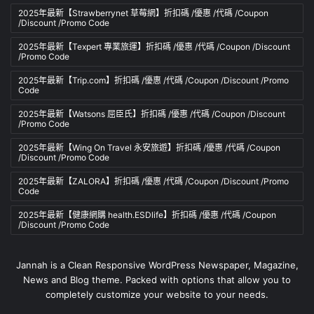
2025年最新【Strawberrynet 草莓網】折扣碼 /優惠 /代碼 /Coupon
/Discount /Promo Code
2025年最新【Texpert 專業旅運】折扣碼 /優惠 /代碼 /Coupon /Discount
/Promo Code
2025年最新【Trip.com】折扣碼 /優惠 /代碼 /Coupon /Discount /Promo
Code
2025年最新【Watsons 屈臣氏】折扣碼 /優惠 /代碼 /Coupon /Discount
/Promo Code
2025年最新【Wing On Travel 永安旅遊】折扣碼 /優惠 /代碼 /Coupon
/Discount /Promo Code
2025年最新【ZALORA】折扣碼 /優惠 /代碼 /Coupon /Discount /Promo
Code
2025年最新【健康網購 health.ESDlife】折扣碼 /優惠 /代碼 /Coupon
/Discount /Promo Code
Jannah is a Clean Responsive WordPress Newspaper, Magazine,
News and Blog theme. Packed with options that allow you to
completely customize your website to your needs.