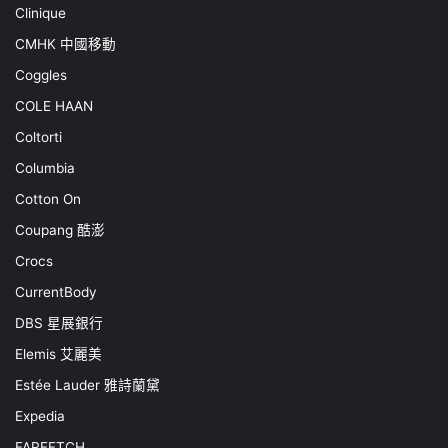
Clinique
CMHK 中國移動
Coggles
COLE HAAN
Coltorti
Columbia
Cotton On
Coupang 酷澎
Crocs
CurrentBody
DBS 星展銀行
Elemis 艾麗美
Estée Lauder 雅詩蘭黛
Expedia
FARFETCH