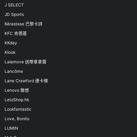
J SELECT
JD Sports
Kérastase 巴黎卡詩
KFC 肯德基
KKday
Klook
Lalamove 送嘢拿拿聲
Lancôme
Lane Crawford 連卡佛
Lenovo 聯想
LetzShop.hk
Lookfantastic
Love, Bonito
LUMIN