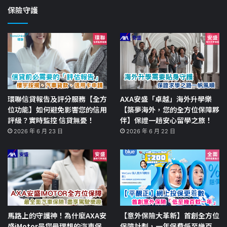
保險守護
環聯信貸報告及評分服務【全方
AXA安盛「卓越」海外升學樂
位功能】如何避免影響您的信用
【築夢海外，您的全方位保障夥
評級？實時監控 信貸無憂！
伴】保證一趟安心留學之旅！
2026 年 6 月 23 日
2026 年 6 月 22 日
馬路上的守護神！為什麼AXA安
【意外保險大革新】首創全方位
盛iMotor是您最理想的汽車保
保障計劃，一年保費低至幾百