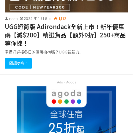
room
2024 年 1 月 5 日
1,112
UGG短筒版 Adirondack全新上市！新年優惠
碼【減$200】精選貨品【額外9折】250+商品
等你揀！
準備好迎接冬日的溫暖擁抱嗎？UGG最新力…
閱讀更多 ”
Ads - Agoda