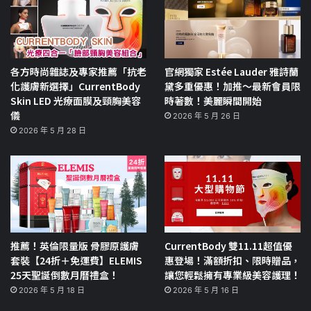
各方時尚雜誌及專家推薦「抗老
官網獨家 Estée Lauder 雅詩蘭
化護膚新選擇」CurrentBody
黛多重優惠！加推～最新會員限
Skin LED 光療面膜及頸胸美容
時著數！美麗瞬間開始
儀
2026 年 5 月 26 日
2026 年 5 月 28 日
推薦！英倫限量版 骨膠原護膚
CurrentBody 雙11.11超值優
套裝【24折＋免運費】ELEMIS
惠登場！滿額折扣、限時贈品，
25天聖誕倒數月曆禮盒！
讓您輕鬆擁有專業級美容護理！
2026 年 5 月 18 日
2026 年 5 月 16 日