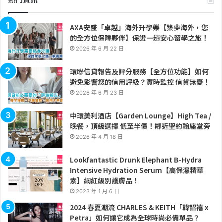
AXA安盛「卓越」海外升學樂【築夢海外，您
的全方位保障夥伴】保證一趟安心留學之旅！
2026 年 6 月 22 日
環聯信貸報告及評分服務【全方位功能】如何
避免影響您的信用評級？實時監控 信貸無憂！
2026 年 6 月 23 日
中環美利酒店【Garden Lounge】High Tea /
晚餐，頂級選擇 低至半價！鄰近聖約翰座堂旁
2026 年 4 月 18 日
Lookfantastic Drunk Elephant B-Hydra
Intensive Hydration Serum【高保濕精華
素】網紅級別護膚品！
2023 年 1 月 6 日
2024 春夏潮流 CHARLES & KEITH「韓韶禧 x
Petra」如何讓它成為全球時尚必備單品？