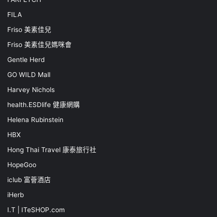
FILA
Friso 美素佳兒
Friso 美素佳兒媽咪會
Gentle Herd
GO WILD Mall
Harvey Nichols
health.ESDlife 健康網購
Helena Rubinstein
HBX
Hong Thai Travel 康泰旅行社
HopeGoo
iclub 富薈酒店
iHerb
I.T | ITeSHOP.com