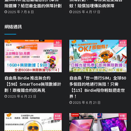
險選擇？給您最全面的保障計劃
蚊！賠償加埋傳染病保障
2025 年 7 月 8 日
2025 年 4 月 17 日
網絡通訊
自由鳥 Birdie 推出無合約
自由鳥「世一旅行SIM」全球60
【$98】SmarTone無限數據計
多個目的地通行無阻！只需
劃！跟複雜合約說再見
【$15】Birdie陪你輕鬆遊走世
界！
2025 年 6 月 23 日
2025 年 6 月 21 日