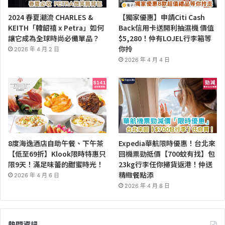
2024 春夏潮流 CHARLES &
【獨家優惠】申請Citi Cash
KEITH「韓韶禧 x Petra」如何
Back信用卡送開利抽濕機 價值
讓它成為全球時尚必備單品？
$5,280！仲有LOJEL行李箱等
你拎
2026 年 4 月 2 日
2026 年 4 月 4 日
8度海逸酒店自助午餐、下午茶
Expedia華航限時優惠！台北來
【低至69折】Klook限時特惠只
回機票勁抵價【700蚊有找】包
限9天！滿足味蕾的甜蜜時光！
23kg行李任你掃貨返港！仲送
精緻餐點添
2026 年 4 月 6 日
2026 年 4 月 8 日
熱門資訊