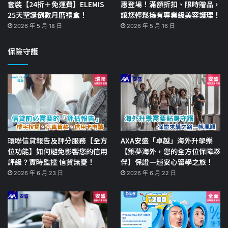
套裝【24折＋免運費】ELEMIS
惠登場！滿額折扣、限時贈品，
25天聖誕倒數月曆禮盒！
讓您輕鬆擁有專業級美容護理！
2026 年 5 月 18 日
2026 年 5 月 16 日
保險守護
環聯信貸報告及評分服務【全方
AXA安盛「卓越」海外升學樂
位功能】如何避免影響您的信用
【築夢海外，您的全方位保障夥
評級？實時監控 信貸無憂！
伴】保證一趟安心留學之旅！
2026 年 6 月 23 日
2026 年 6 月 22 日