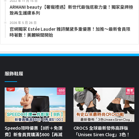
2022 年 11 月 15 日
ARMANI beauty【奢寵禮遇】新世代最強底妝力量！獨家皇牌極
致再生護膚系列
2026 年 5 月 26 日
官網獨家 Estée Lauder 雅詩蘭黛多重優惠！加推～最新會員限
時著數！美麗瞬間開始
服飾鞋履
Speedo限時優惠【8折＋免運
CROCS 全球最新發佈高踭版
費】新會員買購滿$600【再減
「Unisex Siren Clog」3色！