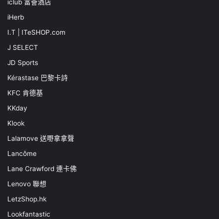
iclub 富薈酒店
iHerb
I.T | ITeSHOP.com
J SELECT
JD Sports
Kérastase 巴黎卡詩
KFC 肯德基
KKday
Klook
Lalamove 送嘢拿拿聲
Lancôme
Lane Crawford 連卡佛
Lenovo 聯想
LetzShop.hk
Lookfantastic