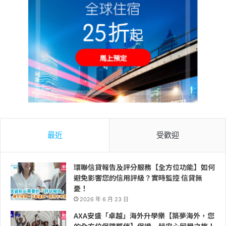
最近
受歡迎
環聯信貸報告及評分服務【全方位功能】如何
避免影響您的信用評級？實時監控 信貸無
憂！
2026 年 6 月 23 日
AXA安盛「卓越」海外升學樂【築夢海外，您
的全方位保障夥伴】保證一趟安心留學之旅！