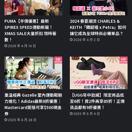
PUMA【半價優惠】最新
2024 春夏潮流 CHARLES &
SPIREX SPEED運動新寵！
KEITH「韓韶禧 x Petra」如何
XMAS SALE大量折扣 限時著
讓它成為全球時尚必備單品？
數！
2026 年 4 月 2 日
2026 年 4 月 14 日
重溫經典 Gazelle 室內運動鞋魅
【UGG年中勁減】限定商品低
力進化！Adidas最新8折優惠｜
至6折！買2件再享85折！正價
Mastercard簽賬可享$500現金
貨品都有9折優惠！
券
2025 年 6 月 4 日
2025 年 6 月 28 日