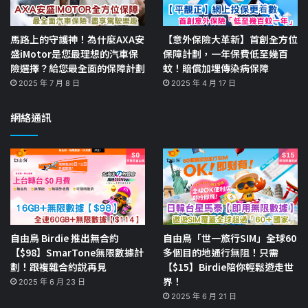
馬路上的守護神！為什麼AXA安
【意外保險大革新】首創全方位
盛iMotor是您最理想的汽車保
保障計劃，一年保費低至幾百
險選擇？給您最全面的保障計劃
蚊！賠償加埋傳染病保障
2025 年 7 月 8 日
2025 年 4 月 17 日
網絡通訊
自由鳥 Birdie 推出無合約
自由鳥「世一旅行SIM」全球60
【$98】SmarTone無限數據計
多個目的地通行無阻！只需
劃！跟複雜合約說再見
【$15】Birdie陪你輕鬆遊走世
界！
2025 年 6 月 23 日
2025 年 6 月 21 日