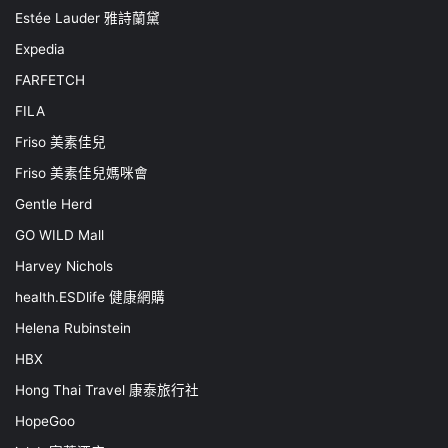
Estée Lauder 雅詩蘭黛
Expedia
FARFETCH
FILA
Friso 美素佳兒
Friso 美素佳兒媽咪會
Gentle Herd
GO WILD Mall
Harvey Nichols
health.ESDlife 健康網購
Helena Rubinstein
HBX
Hong Thai Travel 康泰旅行社
HopeGoo