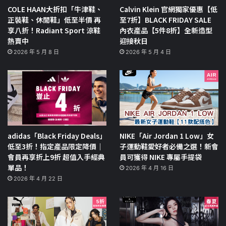
COLE HAAN大折扣「牛津鞋、
Calvin Klein 官網獨家優惠【低
正裝鞋、休閒鞋」低至半價 再
至7折】BLACK FRIDAY SALE
享八折！Radiant Sport 涼鞋
內衣產品【5件8折】全新造型
熱賣中
迎接秋日
2026 年 5 月 8 日
2026 年 5 月 4 日
adidas「Black Friday Deals」
NIKE「Air Jordan 1 Low」女
低至3折！指定產品限定降價｜
子運動鞋愛好者必備之選！新會
會員再享折上9折 超值入手經典
員可獲得 NIKE 專屬手提袋
單品！
2026 年 4 月 16 日
2026 年 4 月 22 日