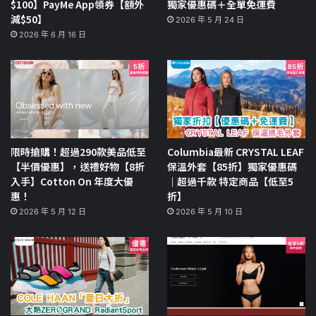
$100】PayMe App領券【額外
獨家優惠碼＋全單免運費
減$50】
2026 年 5 月 24 日
2026 年 6 月 16 日
限時搶購！超過290款美品低至
Columbia最新 CRYSTAL LEAF
【半價優惠】，送禮好物【8折
保溫外套【85折】獨家優惠碼
入手】Cotton On 年度大優
｜超過千款 特定商品【低至5
惠！
折】
2026 年 5 月 12 日
2026 年 5 月 10 日