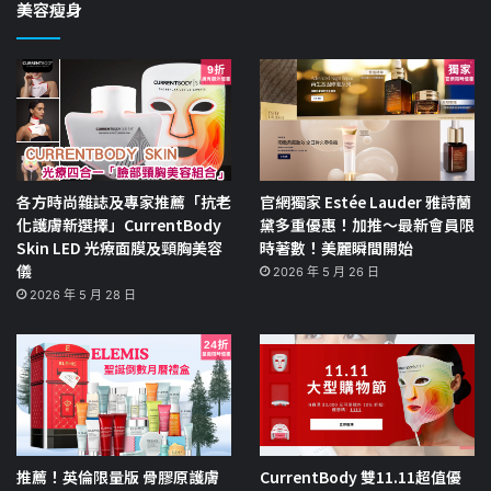
美容瘦身
各方時尚雜誌及專家推薦「抗老
官網獨家 Estée Lauder 雅詩蘭
化護膚新選擇」CurrentBody
黛多重優惠！加推～最新會員限
Skin LED 光療面膜及頸胸美容
時著數！美麗瞬間開始
儀
2026 年 5 月 26 日
2026 年 5 月 28 日
推薦！英倫限量版 骨膠原護膚
CurrentBody 雙11.11超值優