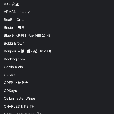
AXA 安盛
ARMANI beauty
BeaBeaCream
Birdie 自由鳥
Blue (香港網上人壽保險公司)
Bobbi Brown
Bonjour 卓悅 (香港貓 HKMall)
Booking.com
Calvin Klein
CASIO
CDFP 正德防火
CDKeys
Cellarmaster Wines
CHARLES & KEITH