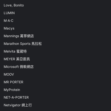
Love, Bonito
LUMIN
M·A·C
Macys
Mannings 萬寧網店
Marathon Sports 馬拉松
Melvita 蜜葳特
MEYER 美亞廚具
Microsoft 微軟網店
MOOV
MR PORTER
MyProtein
NET-A-PORTER
Netvigator 網上行