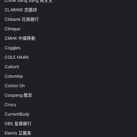
Chow Sang Sang 周生生
CLARINS 克蘭詩
Citibank 花旗銀行
Clinique
CMHK 中國移動
Coggles
COLE HAAN
Coltorti
Columbia
Cotton On
Coupang 酷澎
Crocs
CurrentBody
DBS 星展銀行
Elemis 艾麗美