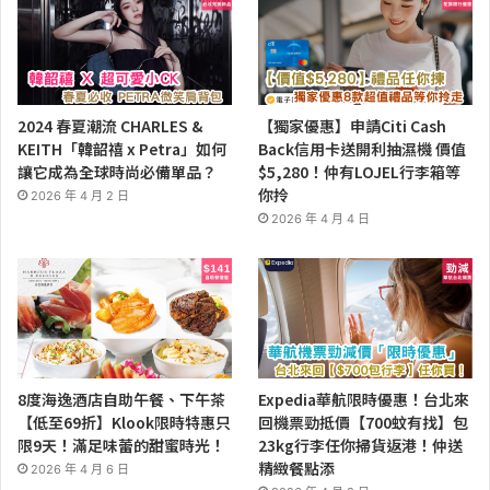
2024 春夏潮流 CHARLES &
【獨家優惠】申請Citi Cash
KEITH「韓韶禧 x Petra」如何
Back信用卡送開利抽濕機 價值
讓它成為全球時尚必備單品？
$5,280！仲有LOJEL行李箱等
你拎
2026 年 4 月 2 日
2026 年 4 月 4 日
8度海逸酒店自助午餐、下午茶
Expedia華航限時優惠！台北來
【低至69折】Klook限時特惠只
回機票勁抵價【700蚊有找】包
限9天！滿足味蕾的甜蜜時光！
23kg行李任你掃貨返港！仲送
精緻餐點添
2026 年 4 月 6 日