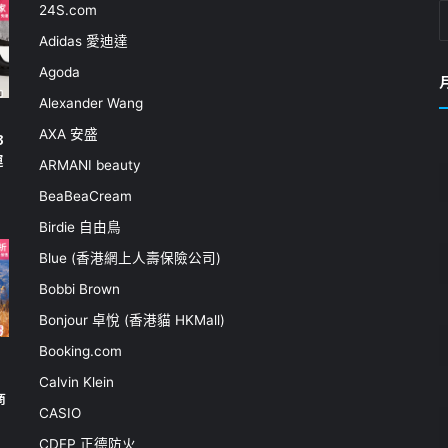
24S.com
Adidas 愛迪達
Agoda
Alexander Wang
AXA 安盛
3
運
ARMANI beauty
BeaBeaCream
Birdie 自由鳥
Blue (香港網上人壽保險公司)
Bobbi Brown
Bonjour 卓悅 (香港貓 HKMall)
Booking.com
Calvin Klein
商
CASIO
CDFP 正德防火