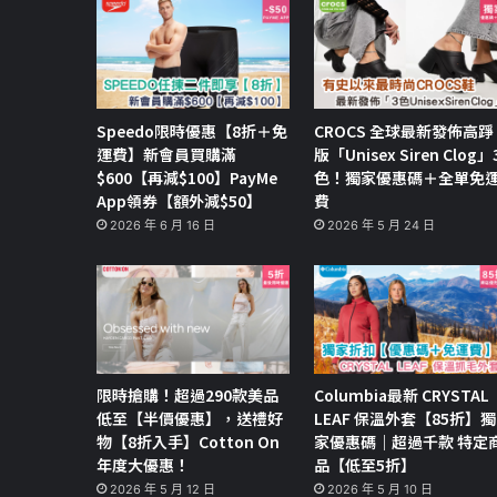
Speedo限時優惠【8折＋免
CROCS 全球最新發佈高踭
運費】新會員買購滿
版「Unisex Siren Clog」
$600【再減$100】PayMe
色！獨家優惠碼＋全單免
App領券【額外減$50】
費
2026 年 6 月 16 日
2026 年 5 月 24 日
限時搶購！超過290款美品
Columbia最新 CRYSTAL
低至【半價優惠】，送禮好
LEAF 保溫外套【85折】獨
物【8折入手】Cotton On
家優惠碼｜超過千款 特定
年度大優惠！
品【低至5折】
2026 年 5 月 12 日
2026 年 5 月 10 日