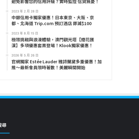
避免影響您的信用評級？實時監控 信貸無憂！
2023 年 2 月 28 日
中銀信用卡獨家優惠！日本東京、大阪、京
都、北海道 Trip.com 預訂酒店 即減$100
2023 年 8 月 15 日
極限挑戰與浪漫體驗，澳門觀光塔【煙花匯
演】多項優惠套票登場！Klook獨家優惠！
2026 年 5 月 26 日
官網獨家 Estée Lauder 雅詩蘭黛多重優惠！加
推～最新會員限時著數！美麗瞬間開始
搜尋