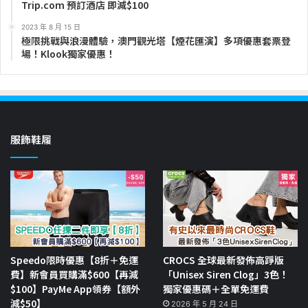
Trip.com 預訂酒店 即減$100
2023 年 8 月 15 日
極限挑戰與浪漫體驗，澳門觀光塔【煙花匯演】多項優惠套票登
場！Klook獨家優惠！
服飾鞋履
Speedo限時優惠【8折＋免運
CROCS 全球最新發佈高踭版
費】新會員買購滿$600【再減
「Unisex Siren Clog」3色！
$100】PayMe App領券【額外
獨家優惠碼＋全單免運費
減$50】
2026 年 5 月 24 日