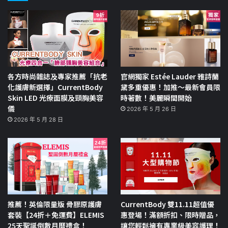
各方時尚雜誌及專家推薦「抗老
官網獨家 Estée Lauder 雅詩蘭
化護膚新選擇」CurrentBody
黛多重優惠！加推～最新會員限
Skin LED 光療面膜及頸胸美容
時著數！美麗瞬間開始
儀
2026 年 5 月 26 日
2026 年 5 月 28 日
推薦！英倫限量版 骨膠原護膚
CurrentBody 雙11.11超值優
套裝【24折＋免運費】ELEMIS
惠登場！滿額折扣、限時贈品，
25天聖誕倒數月曆禮盒！
讓您輕鬆擁有專業級美容護理！