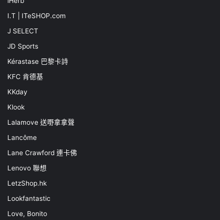
iHerb
I.T | ITeSHOP.com
J SELECT
JD Sports
Kérastase 巴黎卡詩
KFC 肯德基
KKday
Klook
Lalamove 送嘢拿拿聲
Lancôme
Lane Crawford 連卡佛
Lenovo 聯想
LetzShop.hk
Lookfantastic
Love, Bonito