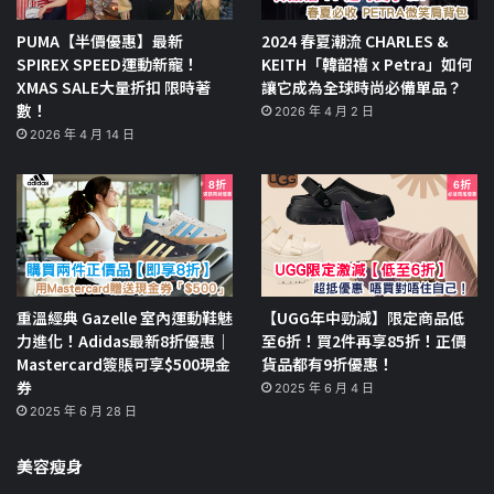
PUMA【半價優惠】最新
2024 春夏潮流 CHARLES &
SPIREX SPEED運動新寵！
KEITH「韓韶禧 x Petra」如何
XMAS SALE大量折扣 限時著
讓它成為全球時尚必備單品？
數！
2026 年 4 月 2 日
2026 年 4 月 14 日
重溫經典 Gazelle 室內運動鞋魅
【UGG年中勁減】限定商品低
力進化！Adidas最新8折優惠｜
至6折！買2件再享85折！正價
Mastercard簽賬可享$500現金
貨品都有9折優惠！
券
2025 年 6 月 4 日
2025 年 6 月 28 日
美容瘦身