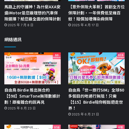
馬路上的守護神！為什麼AXA安
【意外保險大革新】首創全方位
盛iMotor是您最理想的汽車保
保障計劃，一年保費低至幾百
險選擇？給您最全面的保障計劃
蚊！賠償加埋傳染病保障
2025 年 7 月 8 日
2025 年 4 月 17 日
網絡通訊
自由鳥 Birdie 推出無合約
自由鳥「世一旅行SIM」全球60
【$98】SmarTone無限數據計
多個目的地通行無阻！只需
劃！跟複雜合約說再見
【$15】Birdie陪你輕鬆遊走世
界！
2025 年 6 月 23 日
2025 年 6 月 21 日