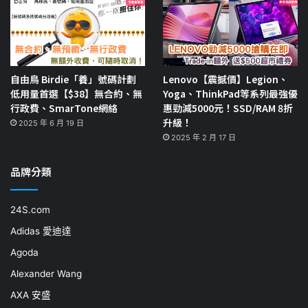
自由鳥 Birdie「養」號碼計劃
Lenovo【震撼價】Legion、
低用量首選【$38】無合約、無
Yoga、ThinkPad等系列最強優
行政費、SmarTone網絡
惠勁減5000元！SSD/RAM 8折
升級！
2025 年 6 月 19 日
2025 年 2 月 17 日
品牌分類
24S.com
Adidas 愛迪達
Agoda
Alexander Wang
AXA 安盛