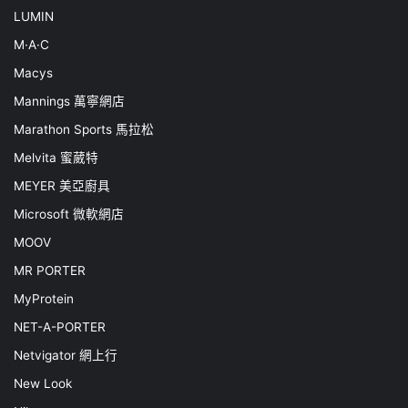
LUMIN
M·A·C
Macys
Mannings 萬寧網店
Marathon Sports 馬拉松
Melvita 蜜葳特
MEYER 美亞廚具
Microsoft 微軟網店
MOOV
MR PORTER
MyProtein
NET-A-PORTER
Netvigator 網上行
New Look