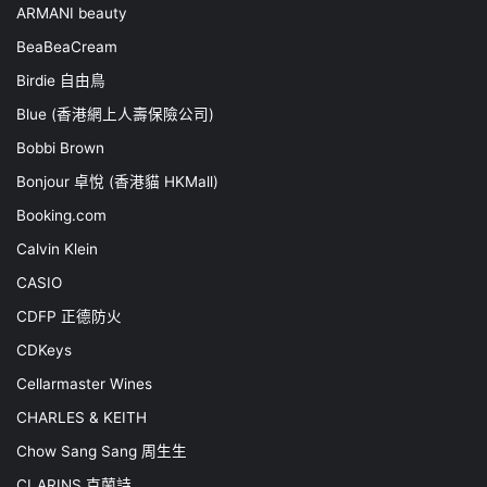
ARMANI beauty
BeaBeaCream
Birdie 自由鳥
Blue (香港網上人壽保險公司)
Bobbi Brown
Bonjour 卓悅 (香港貓 HKMall)
Booking.com
Calvin Klein
CASIO
CDFP 正德防火
CDKeys
Cellarmaster Wines
CHARLES & KEITH
Chow Sang Sang 周生生
CLARINS 克蘭詩