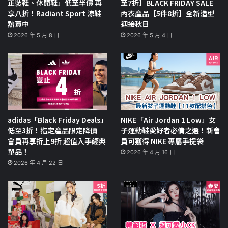
正裝鞋、休閒鞋」低至半價 再
至7折】BLACK FRIDAY SALE
享八折！Radiant Sport 涼鞋
內衣產品【5件8折】全新造型
熱賣中
迎接秋日
2026 年 5 月 8 日
2026 年 5 月 4 日
adidas「Black Friday Deals」
NIKE「Air Jordan 1 Low」女
低至3折！指定產品限定降價｜
子運動鞋愛好者必備之選！新會
會員再享折上9折 超值入手經典
員可獲得 NIKE 專屬手提袋
單品！
2026 年 4 月 16 日
2026 年 4 月 22 日