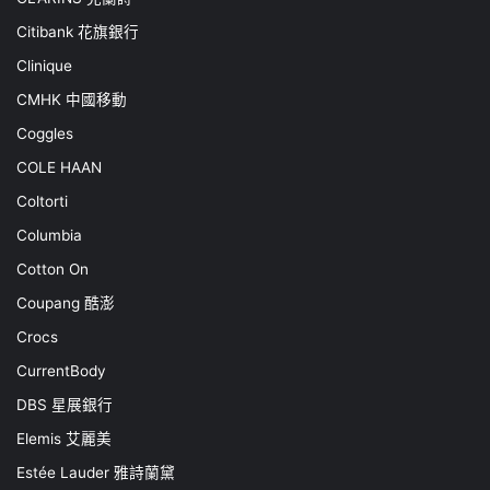
Citibank 花旗銀行
Clinique
CMHK 中國移動
Coggles
COLE HAAN
Coltorti
Columbia
Cotton On
Coupang 酷澎
Crocs
CurrentBody
DBS 星展銀行
Elemis 艾麗美
Estée Lauder 雅詩蘭黛