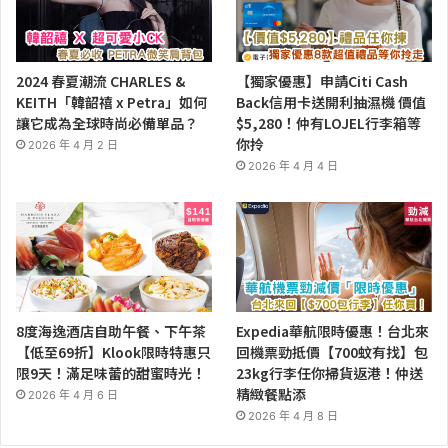
2024 春夏潮流 CHARLES &
【獨家優惠】申請Citi Cash
KEITH「韓韶禧 x Petra」如何
Back信用卡送開利抽濕機 價值
讓它成為全球時尚必備單品？
$5,280！仲有LOJEL行李箱等
你拎
2026 年 4 月 2 日
2026 年 4 月 4 日
8度海逸酒店自助午餐、下午茶
Expedia華航限時優惠！台北來
【低至69折】Klook限時特惠只
回機票勁抵價【700蚊有找】包
限9天！滿足味蕾的甜蜜時光！
23kg行李任你掃貨返港！仲送
精緻餐點添
2026 年 4 月 6 日
2026 年 4 月 8 日