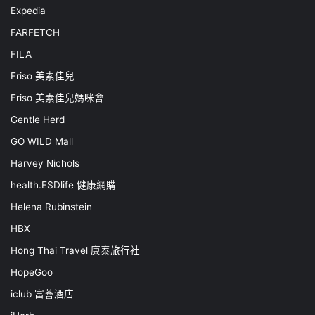
Expedia
FARFETCH
FILA
Friso 美素佳兒
Friso 美素佳兒媽咪會
Gentle Herd
GO WILD Mall
Harvey Nichols
health.ESDlife 健康網購
Helena Rubinstein
HBX
Hong Thai Travel 康泰旅行社
HopeGoo
iclub 富薈酒店