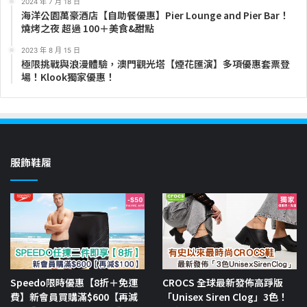
2024 年 7 月 18 日
海洋公園萬豪酒店【自助餐優惠】Pier Lounge and Pier Bar！
燒烤之夜 超過 100＋美食&甜點
2023 年 8 月 15 日
極限挑戰與浪漫體驗，澳門觀光塔【煙花匯演】多項優惠套票登
場！Klook獨家優惠！
服飾鞋履
Speedo限時優惠【8折＋免運
CROCS 全球最新發佈高踭版
費】新會員買購滿$600【再減
「Unisex Siren Clog」3色！