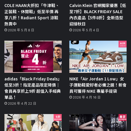
COLE HAAN大折扣「牛津鞋、
Calvin Klein 官網獨家優惠【低
正裝鞋、休閒鞋」低至半價 再
至7折】BLACK FRIDAY SALE
享八折！Radiant Sport 涼鞋
內衣產品【5件8折】全新造型
熱賣中
迎接秋日
2026 年 5 月 8 日
2026 年 5 月 4 日
adidas「Black Friday Deals」
NIKE「Air Jordan 1 Low」女
低至3折！指定產品限定降價｜
子運動鞋愛好者必備之選！新會
會員再享折上9折 超值入手經典
員可獲得 NIKE 專屬手提袋
單品！
2026 年 4 月 16 日
2026 年 4 月 22 日