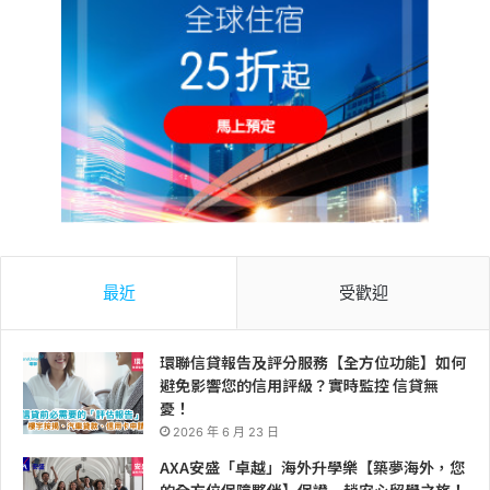
最近
受歡迎
環聯信貸報告及評分服務【全方位功能】如何
避免影響您的信用評級？實時監控 信貸無
憂！
2026 年 6 月 23 日
AXA安盛「卓越」海外升學樂【築夢海外，您
的全方位保障夥伴】保證一趟安心留學之旅！