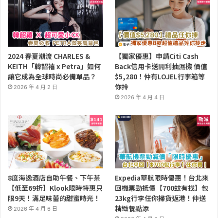
2024 春夏潮流 CHARLES &
【獨家優惠】申請Citi Cash
KEITH「韓韶禧 x Petra」如何
Back信用卡送開利抽濕機 價值
讓它成為全球時尚必備單品？
$5,280！仲有LOJEL行李箱等
你拎
2026 年 4 月 2 日
2026 年 4 月 4 日
8度海逸酒店自助午餐、下午茶
Expedia華航限時優惠！台北來
【低至69折】Klook限時特惠只
回機票勁抵價【700蚊有找】包
限9天！滿足味蕾的甜蜜時光！
23kg行李任你掃貨返港！仲送
精緻餐點添
2026 年 4 月 6 日