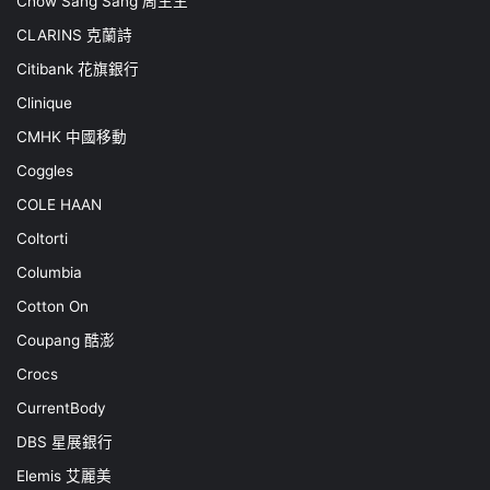
Chow Sang Sang 周生生
CLARINS 克蘭詩
Citibank 花旗銀行
Clinique
CMHK 中國移動
Coggles
COLE HAAN
Coltorti
Columbia
Cotton On
Coupang 酷澎
Crocs
CurrentBody
DBS 星展銀行
Elemis 艾麗美