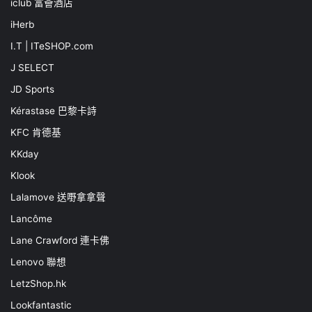
iclub 富薈酒店
iHerb
I.T | ITeSHOP.com
J SELECT
JD Sports
Kérastase 巴黎卡詩
KFC 肯德基
KKday
Klook
Lalamove 送嘢拿拿聲
Lancôme
Lane Crawford 連卡佛
Lenovo 聯想
LetzShop.hk
Lookfantastic