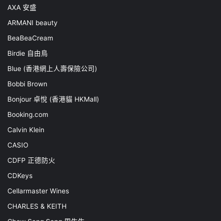
AXA 安盛
ARMANI beauty
BeaBeaCream
Birdie 自由鳥
Blue (香港網上人壽保險公司)
Bobbi Brown
Bonjour 卓悅 (香港貓 HKMall)
Booking.com
Calvin Klein
CASIO
CDFP 正德防火
CDKeys
Cellarmaster Wines
CHARLES & KEITH