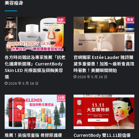
美容瘦身
各方時尚雜誌及專家推薦「抗老
官網獨家 Estée Lauder 雅詩蘭
化護膚新選擇」CurrentBody
黛多重優惠！加推～最新會員限
Skin LED 光療面膜及頸胸美容
時著數！美麗瞬間開始
儀
2026 年 5 月 26 日
2026 年 5 月 28 日
推薦！英倫限量版 骨膠原護膚
CurrentBody 雙11.11超值優