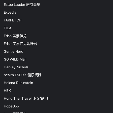
Estée Lauder 雅詩蘭黛
Expedia
FARFETCH
FILA
Friso 美素佳兒
Friso 美素佳兒媽咪會
Gentle Herd
GO WILD Mall
Harvey Nichols
health.ESDlife 健康網購
Helena Rubinstein
HBX
Hong Thai Travel 康泰旅行社
HopeGoo