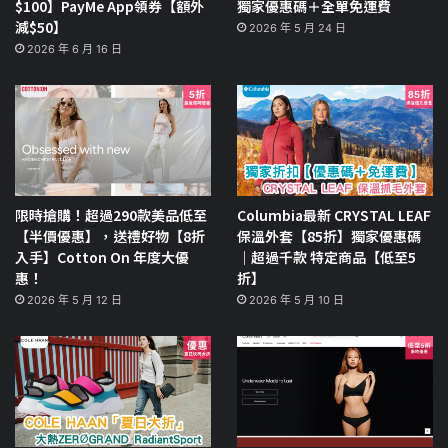
$100】PayMe App領券【額外
獨家優惠碼＋全單免運費
減$50】
2026 年 5 月 24 日
2026 年 6 月 16 日
限時搶購！超過290款美品低至
Columbia最新 CRYSTAL LEAF
【半價優惠】，送禮好物【8折
保溫外套【85折】獨家優惠碼
入手】Cotton On 年度大優
｜超過千款 特定商品【低至5
惠！
折】
2026 年 5 月 12 日
2026 年 5 月 10 日