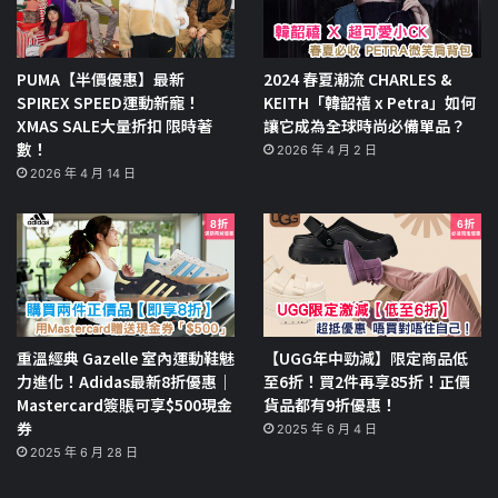
PUMA【半價優惠】最新
2024 春夏潮流 CHARLES &
SPIREX SPEED運動新寵！
KEITH「韓韶禧 x Petra」如何
XMAS SALE大量折扣 限時著
讓它成為全球時尚必備單品？
數！
2026 年 4 月 2 日
2026 年 4 月 14 日
重溫經典 Gazelle 室內運動鞋魅
【UGG年中勁減】限定商品低
力進化！Adidas最新8折優惠｜
至6折！買2件再享85折！正價
Mastercard簽賬可享$500現金
貨品都有9折優惠！
券
2025 年 6 月 4 日
2025 年 6 月 28 日