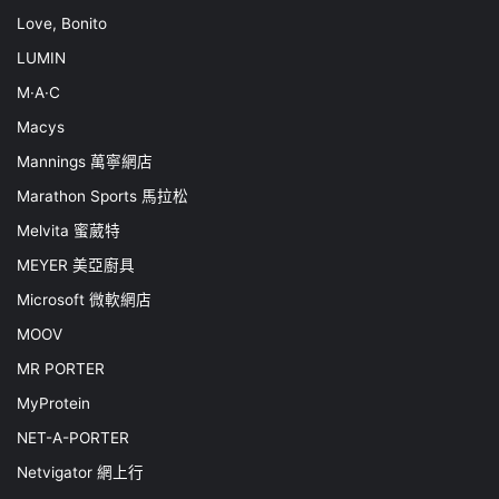
Love, Bonito
LUMIN
M·A·C
Macys
Mannings 萬寧網店
Marathon Sports 馬拉松
Melvita 蜜葳特
MEYER 美亞廚具
Microsoft 微軟網店
MOOV
MR PORTER
MyProtein
NET-A-PORTER
Netvigator 網上行