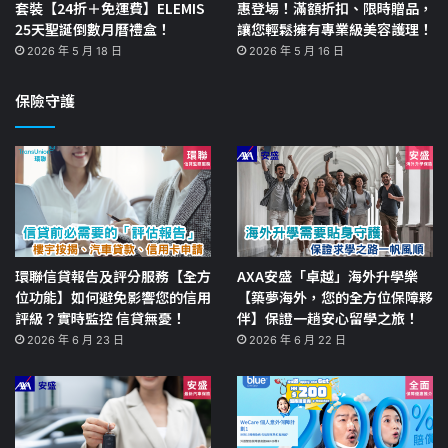
套裝【24折＋免運費】ELEMIS
惠登場！滿額折扣、限時贈品，
25天聖誕倒數月曆禮盒！
讓您輕鬆擁有專業級美容護理！
2026 年 5 月 18 日
2026 年 5 月 16 日
保險守護
環聯信貸報告及評分服務【全方
AXA安盛「卓越」海外升學樂
位功能】如何避免影響您的信用
【築夢海外，您的全方位保障夥
評級？實時監控 信貸無憂！
伴】保證一趟安心留學之旅！
2026 年 6 月 23 日
2026 年 6 月 22 日