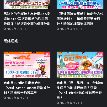
馬路上的守護神！為什麼AXA安
【意外保險大革新】首創全方位
盛iMotor是您最理想的汽車保
保障計劃，一年保費低至幾百
險選擇？給您最全面的保障計劃
蚊！賠償加埋傳染病保障
2025 年 7 月 8 日
2025 年 4 月 17 日
網絡通訊
自由鳥 Birdie 推出無合約
自由鳥「世一旅行SIM」全球60
【$98】SmarTone無限數據計
多個目的地通行無阻！只需
劃！跟複雜合約說再見
【$15】Birdie陪你輕鬆遊走世
界！
2025 年 6 月 23 日
2025 年 6 月 21 日