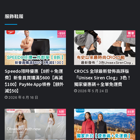
服飾鞋履
Speedo限時優惠【8折＋免運
CROCS 全球最新發佈高踭版
費】新會員買購滿$600【再減
「Unisex Siren Clog」3色！
$100】PayMe App領券【額外
獨家優惠碼＋全單免運費
減$50】
2026 年 5 月 24 日
2026 年 6 月 16 日