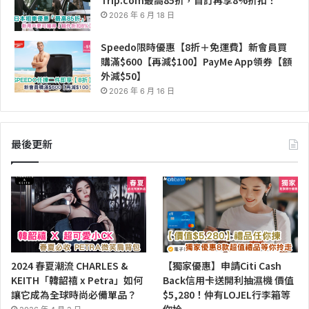
2026 年 6 月 18 日
Speedo限時優惠【8折＋免運費】新會員買
購滿$600【再減$100】PayMe App領券【額
外減$50】
2026 年 6 月 16 日
最後更新
2024 春夏潮流 CHARLES &
【獨家優惠】申請Citi Cash
KEITH「韓韶禧 x Petra」如何
Back信用卡送開利抽濕機 價值
讓它成為全球時尚必備單品？
$5,280！仲有LOJEL行李箱等
你拎