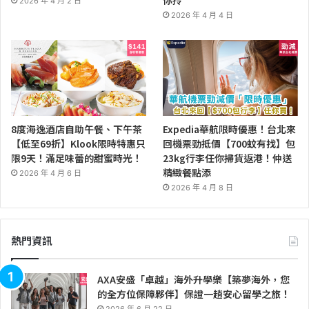
2026 年 4 月 2 日
2026 年 4 月 4 日
8度海逸酒店自助午餐、下午茶
Expedia華航限時優惠！台北來
【低至69折】Klook限時特惠只
回機票勁抵價【700蚊有找】包
限9天！滿足味蕾的甜蜜時光！
23kg行李任你掃貨返港！仲送
精緻餐點添
2026 年 4 月 6 日
2026 年 4 月 8 日
熱門資訊
AXA安盛「卓越」海外升學樂【築夢海外，您
的全方位保障夥伴】保證一趟安心留學之旅！