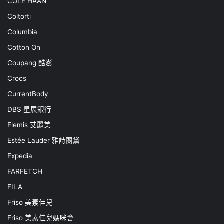
COLE HAAN
Coltorti
Columbia
Cotton On
Coupang 酷澎
Crocs
CurrentBody
DBS 星展銀行
Elemis 艾麗美
Estée Lauder 雅詩蘭黛
Expedia
FARFETCH
FILA
Friso 美素佳兒
Friso 美素佳兒媽咪會