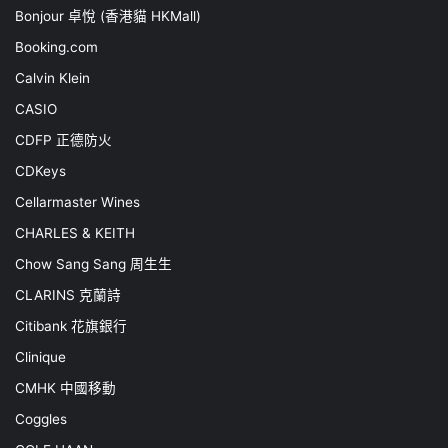
Bonjour 卓悅 (香港貓 HKMall)
Booking.com
Calvin Klein
CASIO
CDFP 正德防火
CDKeys
Cellarmaster Wines
CHARLES & KEITH
Chow Sang Sang 周生生
CLARINS 克蘭詩
Citibank 花旗銀行
Clinique
CMHK 中國移動
Coggles