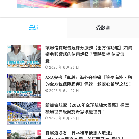
最近
受歡迎
環聯信貸報告及評分服務【全方位功能】如何
避免影響您的信用評級？實時監控 信貸無
憂！
2026 年 6 月 23 日
AXA安盛「卓越」海外升學樂【築夢海外，您
的全方位保障夥伴】保證一趟安心留學之旅！
2026 年 6 月 22 日
新加坡航空【2026年全球航線大優惠】樟宜
機場世界級設施帶您環遊世界！
2026 年 6 月 20 日
自駕遊必看「日本租車優惠大放送」
Trip.com最高85折，首訂再享8%折扣！