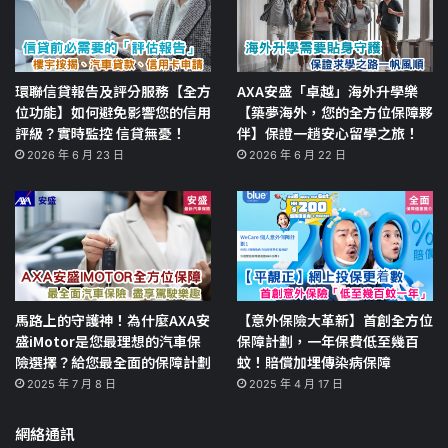
環聯信貸報告及評分服務【全方
AXA安盛「卓越」海外升學樂
位功能】如何避免影響您的信用
【築夢海外，您的全方位保障夥
評級？實時監控 信貸無憂！
伴】保證一趟安心留學之旅！
2026 年 6 月 23 日
2026 年 6 月 22 日
馬路上的守護神！為什麼AXA安
【意外保險大革新】首創全方位
盛iMotor是您最理想的汽車保
保障計劃，一年保費低至幾百
險選擇？給您最全面的保障計劃
蚊！賠償加埋傳染病保障
2025 年 7 月 8 日
2025 年 4 月 17 日
網絡通訊