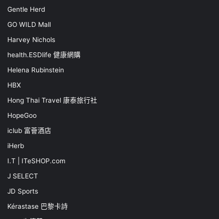
Gentle Herd
GO WILD Mall
Harvey Nichols
health.ESDlife 健康網購
Helena Rubinstein
HBX
Hong Thai Travel 康泰旅行社
HopeGoo
iclub 富薈酒店
iHerb
I.T | ITeSHOP.com
J SELECT
JD Sports
Kérastase 巴黎卡詩