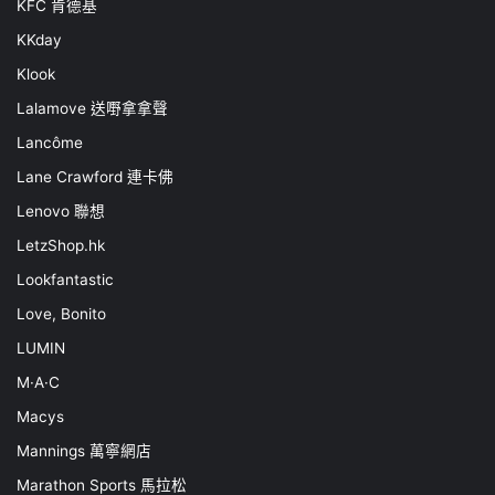
KFC 肯德基
KKday
Klook
Lalamove 送嘢拿拿聲
Lancôme
Lane Crawford 連卡佛
Lenovo 聯想
LetzShop.hk
Lookfantastic
Love, Bonito
LUMIN
M·A·C
Macys
Mannings 萬寧網店
Marathon Sports 馬拉松