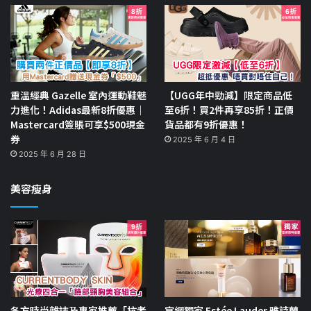
重溫經典 Gazelle 室內運動鞋魅
【UGG年中勁減】限定商品低
力進化！Adidas最新8折優惠｜
至6折！買2件再享85折！正價
Mastercard簽賬可享$500現金
貨品都有9折優惠！
券
2025 年 6 月 4 日
2025 年 6 月 28 日
美容瘦身
各方時尚雜誌及專家推薦「抗老
官網獨家 Estée Lauder 雅詩蘭