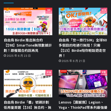
自由鳥 Birdie 推出無合約
自由鳥「世一旅行SIM」全球60
【$98】SmarTone無限數據計
多個目的地通行無阻！只需
劃！跟複雜合約說再見
【$15】Birdie陪你輕鬆遊走世
界！
2025 年 6 月 23 日
2025 年 6 月 21 日
自由鳥 Birdie「養」號碼計劃
Lenovo【震撼價】Legion、
低用量首選【$38】無合約、無
Yoga、ThinkPad等系列最強優