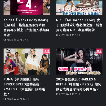
adidas「Black Friday Deals」
NIKE「Air Jordan 1 Low」女
低至3折！指定產品限定降價｜
子運動鞋愛好者必備之選！新會
會員再享折上9折 超值入手經典
員可獲得 NIKE 專屬手提袋
單品！
2026 年 4 月 16 日
2026 年 4 月 22 日
PUMA【半價優惠】最新
2024 春夏潮流 CHARLES &
SPIREX SPEED運動新寵！
KEITH「韓韶禧 x Petra」如何
XMAS SALE大量折扣 限時著
讓它成為全球時尚必備單品？
數！
2026 年 4 月 2 日
2026 年 4 月 14 日