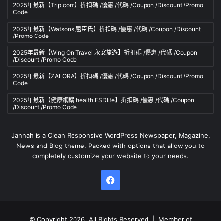
2025年最新【Trip.com】折扣碼 /優惠 /代碼 /Coupon /Discount /Promo
Code
2025年最新【Watsons 屈臣氏】折扣碼 /優惠 /代碼 /Coupon /Discount
/Promo Code
2025年最新【Wing On Travel 永安旅遊】折扣碼 /優惠 /代碼 /Coupon
/Discount /Promo Code
2025年最新【ZALORA】折扣碼 /優惠 /代碼 /Coupon /Discount /Promo
Code
2025年最新【健康網購 health.ESDlife】折扣碼 /優惠 /代碼 /Coupon
/Discount /Promo Code
Jannah is a Clean Responsive WordPress Newspaper, Magazine,
News and Blog theme. Packed with options that allow you to
completely customize your website to your needs.
Facebook
© Copyright 2026, All Rights Reserved | Member of