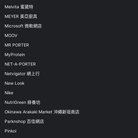
Melvita 蜜葳特
MEYER 美亞廚具
Microsoft 微軟網店
MOOV
MR PORTER
MyProtein
NET-A-PORTER
Netvigator 網上行
New Look
Nike
NutriGreen 綠養坊
Okinawa Arakaki Market 沖繩新垣商店
Parknshop 百佳網店
Pinkoi