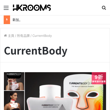
目
錄
新加坡航空【2026年全球航線大優惠】樟宜機場世界級設施帶您環遊世界！
主頁
/
所有品牌
/
CurrentBody
CurrentBody