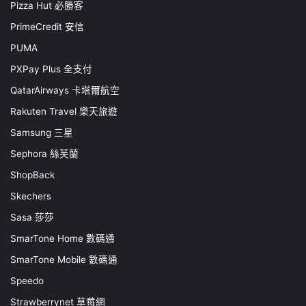
Pizza Hut 必勝客
PrimeCredit 安信
PUMA
PXPay Plus 全支付
QatarAirways 卡塔爾航空
Rakuten Travel 樂天旅遊
Samsung 三星
Sephora 絲芙蘭
ShopBack
Skechers
Sasa 莎莎
SmarTone Home 數碼通
SmarTone Mobile 數碼通
Speedo
Strawberrynet 草莓網