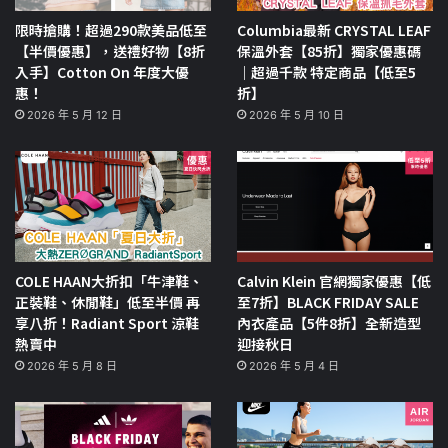
限時搶購！超過290款美品低至
Columbia最新 CRYSTAL LEAF
【半價優惠】，送禮好物【8折
保溫外套【85折】獨家優惠碼
入手】Cotton On 年度大優
｜超過千款 特定商品【低至5
惠！
折】
2026 年 5 月 12 日
2026 年 5 月 10 日
COLE HAAN大折扣「牛津鞋、
Calvin Klein 官網獨家優惠【低
正裝鞋、休閒鞋」低至半價 再
至7折】BLACK FRIDAY SALE
享八折！Radiant Sport 涼鞋
內衣產品【5件8折】全新造型
熱賣中
迎接秋日
2026 年 5 月 8 日
2026 年 5 月 4 日