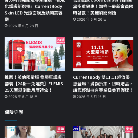
化護膚新選擇」CurrentBody
黛多重優惠！加推～最新會員限
Skin LED 光療面膜及頸胸美容
時著數！美麗瞬間開始
儀
2026 年 5 月 26 日
2026 年 5 月 28 日
推薦！英倫限量版 骨膠原護膚
CurrentBody 雙11.11超值優
套裝【24折＋免運費】ELEMIS
惠登場！滿額折扣、限時贈品，
25天聖誕倒數月曆禮盒！
讓您輕鬆擁有專業級美容護理！
2026 年 5 月 18 日
2026 年 5 月 16 日
保險守護