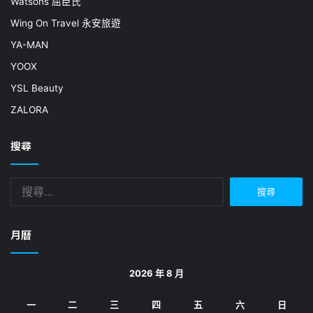
Watsons 屈臣氏
Wing On Travel 永安旅遊
YA-MAN
YOOX
YSL Beauty
ZALORA
搜尋
搜
尋
關
鍵
月曆
字:
2026 年 8 月
一
二
三
四
五
六
日