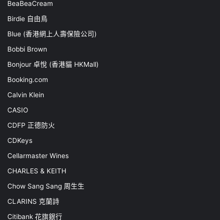
BeaBeaCream
Birdie 自由鳥
Blue (香港網上人壽保險公司)
Bobbi Brown
Bonjour 卓悅 (香港貓 HKMall)
Booking.com
Calvin Klein
CASIO
CDFP 正德防火
CDKeys
Cellarmaster Wines
CHARLES & KEITH
Chow Sang Sang 周生生
CLARINS 克蘭詩
Citibank 花旗銀行