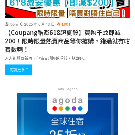
room
2025 年 6 月 13 日
1,901
【Coupang酷澎618超夏殺】買夠千蚊即減
200！限時限量熱賣商品等你搶購，錯過就冇咁
着數喇！
人人都想買新嘢，但係又想慳返啲錢，點算好…
閱讀更多 ”
Ads - Agoda