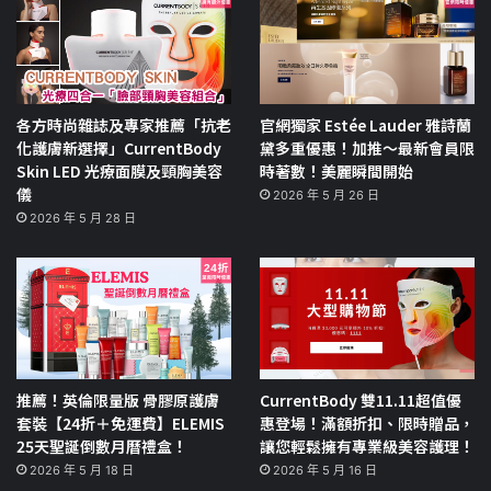
各方時尚雜誌及專家推薦「抗老
官網獨家 Estée Lauder 雅詩蘭
化護膚新選擇」CurrentBody
黛多重優惠！加推～最新會員限
Skin LED 光療面膜及頸胸美容
時著數！美麗瞬間開始
儀
2026 年 5 月 26 日
2026 年 5 月 28 日
推薦！英倫限量版 骨膠原護膚
CurrentBody 雙11.11超值優
套裝【24折＋免運費】ELEMIS
惠登場！滿額折扣、限時贈品，
25天聖誕倒數月曆禮盒！
讓您輕鬆擁有專業級美容護理！
2026 年 5 月 18 日
2026 年 5 月 16 日