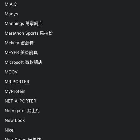
M·A·C
Macys
Mannings 萬寧網店
Marathon Sports 馬拉松
Melvita 蜜葳特
MEYER 美亞廚具
Microsoft 微軟網店
MOOV
MR PORTER
MyProtein
NET-A-PORTER
Netvigator 網上行
New Look
Nike
NutriGreen 綠養坊