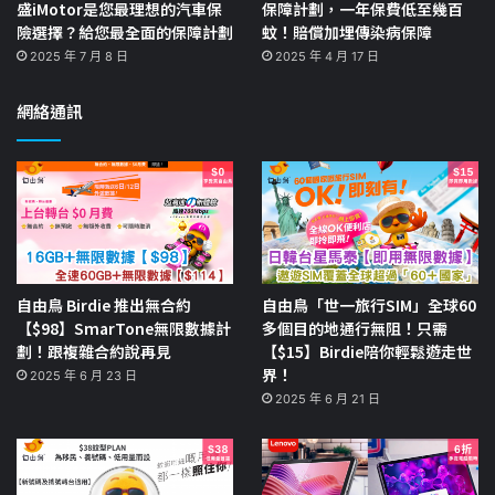
盛iMotor是您最理想的汽車保
保障計劃，一年保費低至幾百
險選擇？給您最全面的保障計劃
蚊！賠償加埋傳染病保障
2025 年 7 月 8 日
2025 年 4 月 17 日
網絡通訊
自由鳥 Birdie 推出無合約
自由鳥「世一旅行SIM」全球60
【$98】SmarTone無限數據計
多個目的地通行無阻！只需
劃！跟複雜合約說再見
【$15】Birdie陪你輕鬆遊走世
界！
2025 年 6 月 23 日
2025 年 6 月 21 日