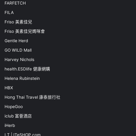
FARFETCH
FILA
Friso 美素佳兒
Friso 美素佳兒媽咪會
Gentle Herd
GO WILD Mall
Harvey Nichols
health.ESDlife 健康網購
Helena Rubinstein
HBX
Hong Thai Travel 康泰旅行社
HopeGoo
iclub 富薈酒店
iHerb
I.T | ITeSHOP.com