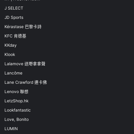
J SELECT
JD Sports
Kérastase 巴黎卡詩
KFC 肯德基
KKday
Klook
Lalamove 送嘢拿拿聲
Lancôme
Lane Crawford 連卡佛
Lenovo 聯想
LetzShop.hk
Lookfantastic
Love, Bonito
LUMIN