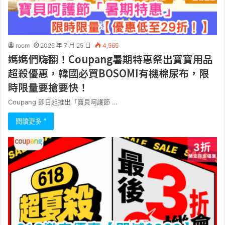
room
2025 年 7 月 25 日
4,565
媽媽們嗨翻！Coupang暑期特惠祭出寶寶用品
超殺優惠，韓國必買BOSOMI有機棉尿布，限
時限量要搶要快！
Coupang 即日起推出「寶貝呵護節 …
閱讀更多 ”