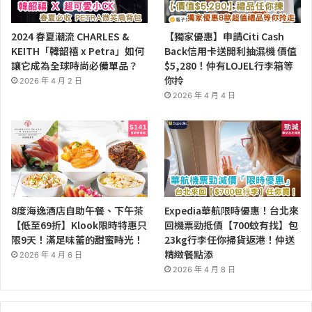
2024 春夏潮流 CHARLES &
【獨家優惠】申請Citi Cash
KEITH「韓韶禧 x Petra」如何
Back信用卡送開利抽濕機 價值
讓它成為全球時尚必備單品？
$5,280！仲有LOJEL行李箱等
你拎
2026 年 4 月 2 日
2026 年 4 月 4 日
8度海逸酒店自助午餐、下午茶
Expedia華航限時優惠！台北來
【低至69折】Klook限時特惠只
回機票勁抵價【700蚊有找】包
限9天！滿足味蕾的甜蜜時光！
23kg行李任你掃貨返港！仲送
精緻餐點添
2026 年 4 月 6 日
2026 年 4 月 8 日