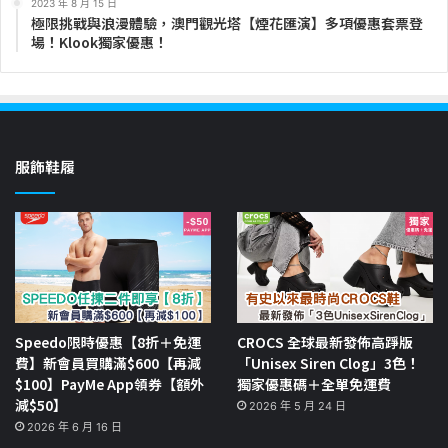
2023 年 8 月 15 日
極限挑戰與浪漫體驗，澳門觀光塔【煙花匯演】多項優惠套票登
場！Klook獨家優惠！
服飾鞋履
Speedo限時優惠【8折＋免運
CROCS 全球最新發佈高踭版
費】新會員買購滿$600【再減
「Unisex Siren Clog」3色！
$100】PayMe App領券【額外
獨家優惠碼＋全單免運費
減$50】
2026 年 5 月 24 日
2026 年 6 月 16 日