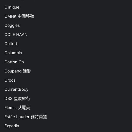
Clinique
CMHK 中國移動
Coggles
COLE HAAN
Coltorti
Columbia
Cotton On
Coupang 酷澎
Crocs
CurrentBody
DBS 星展銀行
Elemis 艾麗美
Estée Lauder 雅詩蘭黛
Expedia