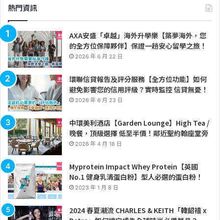
熱門資訊
AXA安盛「卓越」海外升學樂【築夢海外，您
的全方位保障夥伴】保證一趟安心留學之旅！
2026 年 6 月 22 日
環聯信貸報告及評分服務【全方位功能】如何
避免影響您的信用評級？實時監控 信貸無憂！
2026 年 6 月 23 日
中環美利酒店【Garden Lounge】High Tea /
晚餐，頂級選擇 低至半價！鄰近聖約翰座堂旁
2026 年 4 月 18 日
Myprotein Impact Whey Protein【英國
No.1 健身乳清蛋白粉】型人必選的蛋白粉！
2023 年 1 月 8 日
2024 春夏潮流 CHARLES & KEITH「韓韶禧 x