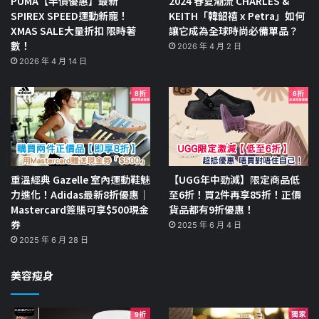
PUMA【半價優惠】最新
2024 春夏潮流 CHARLES &
SPIREX SPEED運動新寵！
KEITH「韓韶禧 x Petra」如何
XMAS SALE大量折扣 限時著
讓它成為全球時尚必備單品？
數！
2026 年 4 月 2 日
2026 年 4 月 14 日
重溫經典 Gazelle 室內運動鞋魅
【UGG年中勁減】限定商品低
力進化！Adidas最新8折優惠｜
至6折！買2件再享85折！正價
Mastercard簽賬可享$500現金
貨品都有9折優惠！
券
2025 年 6 月 4 日
2025 年 6 月 28 日
美容瘦身