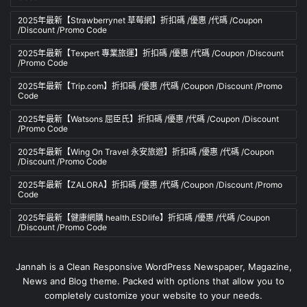
2025年最新【Strawberrynet 草莓網】折扣碼 /優惠 /代碼 /Coupon
/Discount /Promo Code
2025年最新【Texpert 專業旅運】折扣碼 /優惠 /代碼 /Coupon /Discount
/Promo Code
2025年最新【Trip.com】折扣碼 /優惠 /代碼 /Coupon /Discount /Promo
Code
2025年最新【Watsons 屈臣氏】折扣碼 /優惠 /代碼 /Coupon /Discount
/Promo Code
2025年最新【Wing On Travel 永安旅遊】折扣碼 /優惠 /代碼 /Coupon
/Discount /Promo Code
2025年最新【ZALORA】折扣碼 /優惠 /代碼 /Coupon /Discount /Promo
Code
2025年最新【健康網購 health.ESDlife】折扣碼 /優惠 /代碼 /Coupon
/Discount /Promo Code
Jannah is a Clean Responsive WordPress Newspaper, Magazine,
News and Blog theme. Packed with options that allow you to
completely customize your website to your needs.