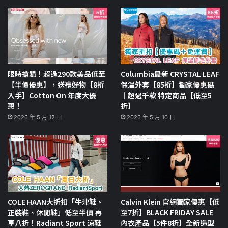
限時搶購！超過290款美品低至
Columbia最新 CRYSTAL LEAF
【半價優惠】，送禮好物【8折
保溫外套【85折】獨家優惠碼
入手】Cotton On 年度大優
｜超過千款 特定商品【低至5
惠！
折】
2026 年 5 月 12 日
2026 年 5 月 10 日
COLE HAAN大折扣「牛津鞋、
Calvin Klein 官網獨家優惠【低
正裝鞋、休閒鞋」低至半價 再
至7折】BLACK FRIDAY SALE
享八折！Radiant Sport 涼鞋
內衣產品【5件8折】全新造型