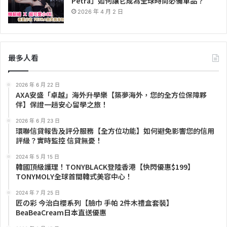
Petra」如何讓它成為全球時尚必備單品？
2026 年 4 月 2 日
最多人看
2026 年 6 月 22 日
AXA安盛「卓越」海外升學樂【築夢海外，您的全方位保障夥
伴】保證一趟安心留學之旅！
2026 年 6 月 23 日
環聯信貸報告及評分服務【全方位功能】如何避免影響您的信用
評級？實時監控 信貸無憂！
2024 年 5 月 15 日
韓國頂級護理！TONYBLACK登陸香港【快閃優惠$199】
TONYMOLY全球首間韓式美容中心！
2024 年 7 月 25 日
匠の彩 今治白櫻系列【臉巾 手帕 2件木禮盒套裝】
BeaBeaCream日本直送優惠